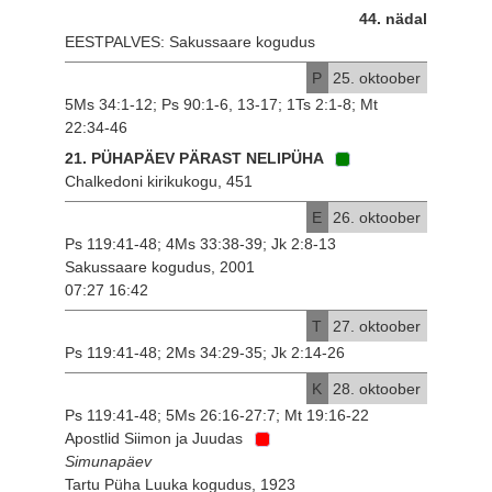
44. nädal
EESTPALVES: Sakussaare kogudus
P
25. oktoober
5Ms 34:1-12; Ps 90:1-6, 13-17; 1Ts 2:1-8; Mt
22:34-46
21. PÜHAPÄEV PÄRAST NELIPÜHA
Chalkedoni kirikukogu, 451
E
26. oktoober
Ps 119:41-48; 4Ms 33:38-39; Jk 2:8-13
Sakussaare kogudus, 2001
07:27 16:42
T
27. oktoober
Ps 119:41-48; 2Ms 34:29-35; Jk 2:14-26
K
28. oktoober
Ps 119:41-48; 5Ms 26:16-27:7; Mt 19:16-22
Apostlid Siimon ja Juudas
Simunapäev
Tartu Püha Luuka kogudus, 1923