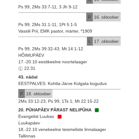
Ps 99; 2Ms 33:7-11; 3 Jh 9-12
R
16. oktoober
Ps 99; 2Ms 31:1-11; 1Pt 5:1-5
Vassili Prii, EMK pastor, märter, *1909
L
17. oktoober
Ps 99; 2Ms 39:32-43; Mt 14:1-12
HÕIMUPÄEV
17.-20.10 eestikeelne noortelaager
22:31
43. nädal
EESTPALVES: Kohtla-Järve Kolgata kogudus
P
18. oktoober
2Ms 33:12-23; Ps 99; 1Ts 1; Mt 22:15-22
20. PÜHAPÄEV PÄRAST NELIPÜHA
Evangelist Luukas
Luukapäev
18.-22.10 venekeelne teismeliste linnalaager
Tallinnas