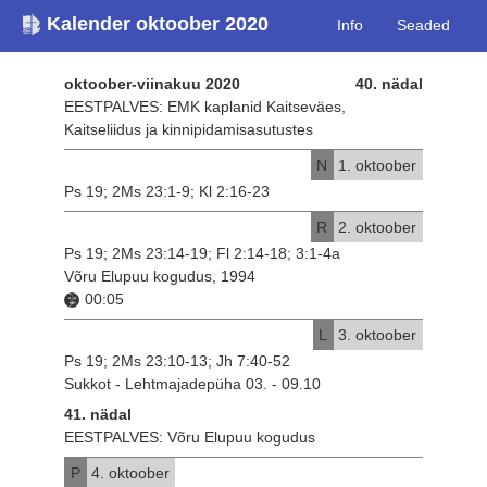
Kalender oktoober 2020
Info
Seaded
oktoober-viinakuu 2020
40. nädal
EESTPALVES: EMK kaplanid Kaitseväes,
Kaitseliidus ja kinnipidamisasutustes
N
1. oktoober
Ps 19; 2Ms 23:1-9; Kl 2:16-23
R
2. oktoober
Ps 19; 2Ms 23:14-19; Fl 2:14-18; 3:1-4a
Võru Elupuu kogudus, 1994
00:05
L
3. oktoober
Ps 19; 2Ms 23:10-13; Jh 7:40-52
Sukkot - Lehtmajadepüha 03. - 09.10
41. nädal
EESTPALVES: Võru Elupuu kogudus
P
4. oktoober