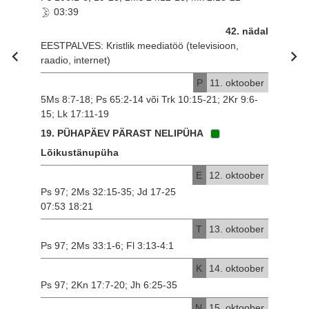
03:39
42. nädal
EESTPALVES: Kristlik meediatöö (televisioon,
raadio, internet)
P
11. oktoober
5Ms 8:7-18; Ps 65:2-14 või Trk 10:15-21; 2Kr 9:6-
15; Lk 17:11-19
19. PÜHAPÄEV PÄRAST NELIPÜHA
Lõikustänupüha
E
12. oktoober
Ps 97; 2Ms 32:15-35; Jd 17-25
07:53 18:21
T
13. oktoober
Ps 97; 2Ms 33:1-6; Fl 3:13-4:1
K
14. oktoober
Ps 97; 2Kn 17:7-20; Jh 6:25-35
N
15. oktoober