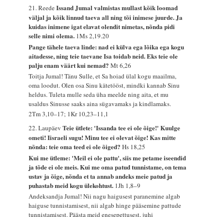
Issand Jumal valmistas mullast kõik loomad
21. Reede
väljal ja kõik linnud taeva all ning tõi inimese juurde. Ja
kuidas inimene igat elavat olendit nimetas, nõnda pidi
selle nimi olema.
1Ms 2,19.20
Pange tähele taeva linde: nad ei külva ega lõika ega kogu
aitadesse, ning teie taevane Isa toidab neid. Eks teie ole
palju enam väärt kui nemad?
Mt 6,26
Toitja Jumal! Tänu Sulle, et Sa hoiad ülal kogu maailma,
oma loodut. Olen osa Sinu kätetööst, mindki kannab Sinu
heldus. Tuleta mulle seda üha meelde ning aita, et mu
usaldus Sinusse saaks aina sügavamaks ja kindlamaks.
2Tm 3,10–17; 1Kr 10,23–11,1
Teie ütlete: 'Issanda tee ei ole õige!' Kuulge
22. Laupäev
ometi! Iisraeli sugu! Minu tee ei olevat õige! Kas mitte
nõnda: teie oma teed ei ole õiged?
Hs 18,25
Kui me ütleme: 'Meil ei ole pattu', siis me petame iseendid
ja tõde ei ole meis. Kui me oma patud tunnistame, on tema
ustav ja õige, nõnda et ta annab andeks meie patud ja
puhastab meid kogu ülekohtust.
1Jh 1,8–9
Andeksandja Jumal! Nii nagu haigusest paranemine algab
haiguse tunnistamisest, nii algab hinge pääsemine pattude
tunnistamisest. Päästa meid enesepettusest, juhi