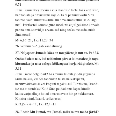
9,51
Jumal! Sinu Poeg Jeesus astus alanduse teele, läks võitluste,
kannatuste ja ohvrisurma rajale. Ta ei pannud vastu Sinu
tahtele, vaid kuuletus Sulle kui oma armastatud Isale. Olgu
meil, kristlastel, samasugune meel, nii et julgeksime kõrvale
panna oma soovid ja arvamised ning teeksime seda, mida
Sina ootad!
Mt 6,16–21; 1Kr 11,27–34
26. veebruar - Algab kannatusaeg
Jumala käes on mu pääste ja mu au.
27. Neljapäev
Ps 62,8
Õndsad olete teie, kui teid minu pärast laimatakse ja taga
kiusatakse ja teist valega kõiksugust kurja räägitakse.
Mt
5,11
Jumal, meie pelgupaik! Kas minus leidub jõudu järgneda
Sulle ka siis, kui see tähendab teiste halvakspanu,
naeruvääristamisi või koguni tagakiusu? Tunnistan, Issand:
ise ma ei suudaks! Kuid Sina peidad oma lapse kindla
kaitsevarju alla ja hoiad oma ustavate hinge hukkumast.
Kinnita mind, Issand, selles usus!
Kl 3,(5–7)8–11; 1Kr 12,1–11
Mu Jumal, mu Jumal, miks sa mu maha jätsid?
28. Reede