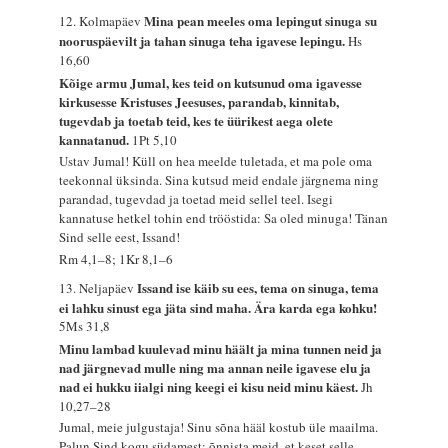
Mina pean meeles oma lepingut sinuga su
12. Kolmapäev
nooruspäevilt ja tahan sinuga teha igavese lepingu.
Hs
16,60
Kõige armu Jumal, kes teid on kutsunud oma igavesse
kirkusesse Kristuses Jeesuses, parandab, kinnitab,
tugevdab ja toetab teid, kes te üürikest aega olete
kannatanud.
1Pt 5,10
Ustav Jumal! Küll on hea meelde tuletada, et ma pole oma
teekonnal üksinda. Sina kutsud meid endale järgnema ning
parandad, tugevdad ja toetad meid sellel teel. Isegi
kannatuse hetkel tohin end trööstida: Sa oled minuga! Tänan
Sind selle eest, Issand!
Rm 4,1–8; 1Kr 8,1–6
Issand ise käib su ees, tema on sinuga, tema
13. Neljapäev
ei lahku sinust ega jäta sind maha. Ära karda ega kohku!
5Ms 31,8
Minu lambad kuulevad minu häält ja mina tunnen neid ja
nad järgnevad mulle ning ma annan neile igavese elu ja
nad ei hukku iialgi ning keegi ei kisu neid minu käest.
Jh
10,27–28
Jumal, meie julgustaja! Sinu sõna hääl kostub üle maailma.
Palun Sind kogu südamest: õnnista meid, et keset selle