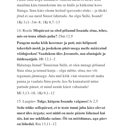
maailma kära tunneksime ära su hääle ja käiksime koos
Sinuga. Sinu käes oleme hoitud igaveseks eluks – ja ükski
jõud ei saa meid Sinust lahutada. Au olgu Sulle, Issand!
1Kr 3,(1–3)4–8; 1Kr 8,7–13
Mispärast sa oled põlanud Issanda sõna, tehes,
14. Reede
mis on tema silmis paha?
2Sm 12,9
Pangem maha kõik koormav ja patt, mis hõlpsasti
takerdab meid, ja jookskem püsivusega meile määratud
võidujooksu! Vaadakem üles Jeesusele, usu alustajale ja
täidesaatjale.
Hb 12,1–2
Halastaja Jumal! Tunnistan Sulle, et olen minagi põlanud
Sinu sõna ja teinud kurja – olgu mõtte, sõna, teo või
tegemata jätmisega. Aita mul kõik väär otsustavalt maha
panna ja vaadata Sinu poole, kes Sa kannatasid minu
pattude pärast, et mind nende käest vabastada!
Ml 3,13–18; 1Kr 9,1–12
Tulge, käigem Issanda valguses!
15. Laupäev
Js 2,5
Seda tehke sellepärast, et te teate tunni juba käes olevat
unest üles ärgata; sest nüüd on meie pääste lähemal kui
siis, kui me usklikuks saime. Öö on möödumas, aga päev
on lähedal.
Rm 13,11–12