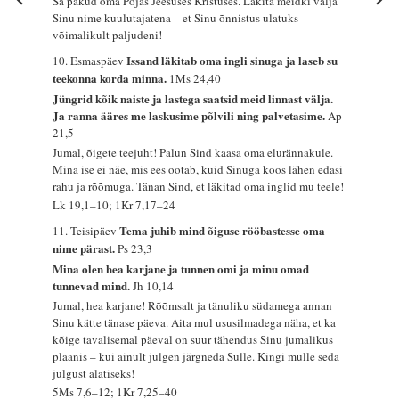
Sa pakud oma Pojas Jeesuses Kristuses. Läkita meidki välja
Sinu nime kuulutajatena – et Sinu õnnistus ulatuks
võimalikult paljudeni!
Issand läkitab oma ingli sinuga ja laseb su
10. Esmaspäev
teekonna korda minna.
1Ms 24,40
Jüngrid kõik naiste ja lastega saatsid meid linnast välja.
Ja ranna ääres me laskusime põlvili ning palvetasime.
Ap
21,5
Jumal, õigete teejuht! Palun Sind kaasa oma elurännakule.
Mina ise ei näe, mis ees ootab, kuid Sinuga koos lähen edasi
rahu ja rõõmuga. Tänan Sind, et läkitad oma inglid mu teele!
Lk 19,1–10; 1Kr 7,17–24
Tema juhib mind õiguse rööbastesse oma
11. Teisipäev
nime pärast.
Ps 23,3
Mina olen hea karjane ja tunnen omi ja minu omad
tunnevad mind.
Jh 10,14
Jumal, hea karjane! Rõõmsalt ja tänuliku südamega annan
Sinu kätte tänase päeva. Aita mul ususilmadega näha, et ka
kõige tavalisemal päeval on suur tähendus Sinu jumalikus
plaanis – kui ainult julgen järgneda Sulle. Kingi mulle seda
julgust alatiseks!
5Ms 7,6–12; 1Kr 7,25–40