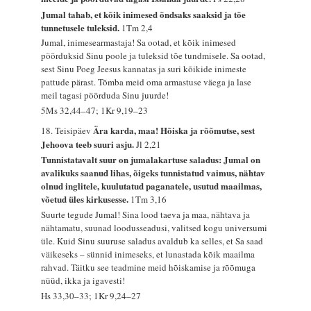
Jumal tahab, et kõik inimesed õndsaks saaksid ja tõe
tunnetusele tuleksid.
1Tm 2,4
Jumal, inimesearmastaja! Sa ootad, et kõik inimesed
pöörduksid Sinu poole ja tuleksid tõe tundmisele. Sa ootad,
sest Sinu Poeg Jeesus kannatas ja suri kõikide inimeste
pattude pärast. Tõmba meid oma armastuse väega ja lase
meil tagasi pöörduda Sinu juurde!
5Ms 32,44–47; 1Kr 9,19–23
Ära karda, maa! Hõiska ja rõõmutse, sest
18. Teisipäev
Jehoova teeb suuri asju.
Jl 2,21
Tunnistatavalt suur on jumalakartuse saladus: Jumal on
avalikuks saanud lihas, õigeks tunnistatud vaimus, nähtav
olnud inglitele, kuulutatud paganatele, usutud maailmas,
võetud üles kirkusesse.
1Tm 3,16
Suurte tegude Jumal! Sina lood taeva ja maa, nähtava ja
nähtamatu, suunad loodusseadusi, valitsed kogu universumi
üle. Kuid Sinu suuruse saladus avaldub ka selles, et Sa saad
väikeseks – sünnid inimeseks, et lunastada kõik maailma
rahvad. Täitku see teadmine meid hõiskamise ja rõõmuga
nüüd, ikka ja igavesti!
Hs 33,30–33; 1Kr 9,24–27