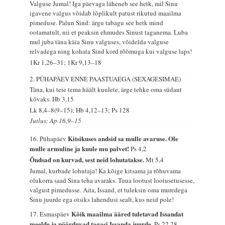
Valguse Jumal! Iga päevaga läheneb see hetk, mil Sinu
igavene valgus võidab lõplikult patust rikutud maailma
pimeduse. Palun Sind: ärgu tabagu see hetk mind
ootamatult, nii et peaksin ehmudes Sinust taganema. Luba
mul juba täna käia Sinu valguses, võidelda valguse
relvadega ning kohata Sind kord rõõmuga kui valguse laps!
1Kr 1,26–31; 1Kr 9,13–18
2. PÜHAPÄEV ENNE PAASTUAEGA (SEXAGESIMAE)
Täna, kui teie tema häält kuulete, ärge tehke oma südant
kõvaks.
Hb 3,15
Lk 8,4–8(9–15); Hb 4,12–13; Ps 128
Jutlus: Ap 16,9–15
Kitsikuses andsid sa mulle avaruse. Ole
16. Pühapäev
mulle armuline ja kuule mu palvet!
Ps 4,2
Õndsad on kurvad, sest neid lohutatakse.
Mt 5,4
Jumal, kurbade lohutaja! Ka kõige kitsama ja rõhuvama
olukorra saad Sina teha avaraks. Tuua lootust lootusetusesse,
valgust pimedusse. Aita, Issand, et tuleksin oma muredega
Sinu juurde ega otsiks lahendusi sealt, kus neid pole!
Kõik maailma ääred tuletavad Issandat
17. Esmaspäev
meelde ja pöörduvad tagasi Issanda juurde.
Ps 22,28