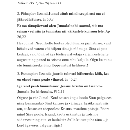
Jutlus: 2Pt 1,16–19(20–21)
Issand Jumal aitab mind: seepärast ma ei
2. Pühapäev
jäänud häbisse.
Js 50,7
Et ma tänapäevani olen Jumalalt abi saanud, siis ma
seisan veel siin ja tunnistan nii väikestele kui suurtele.
Ap
26,22
Hea Jumal! Need, kelle lootus oled Sina, ei jää häbisse, vaid
hõiskavad varem või hiljem tänu ja rõõmuga. Sina ei peta
kedagi, vaid tõmbad iga tõelise palvetaja välja meeleheite
august ning paned ta seisma oma rahu kaljule. Olgu ka minu
elu tunnistuseks Sinu lõppematust heldusest!
Issanda juurde tulevad häbenedes kõik, kes
3. Esmaspäev
on olnud tema peale vihased.
Js 45,24
Iga keel peab tunnistama: Jeesus Kristus on Issand –
Jumala Isa kirkuseks.
Fl 2,11
Õiguse ja väe Jumal! Kord seisab kogu loodu Sinu palge ees
ning kummardab Sind kartuse ja värinaga. Igaüks saab siis
aru, et Jeesus on tõepoolest Kristus, maailma päästja. Pööra
mind Sinu poole, Issand, kaota uskmatus ja trots mu
südamest ning aita, et laulaksin Sulle kiitust juba täna – ja
kord igaveses valguse riigis!