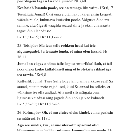
pöördugem tagasi Issanda juurde!
Nl 3,40
Kes hoiab Issanda poole, see on temaga üks vaim.
1Kr 6,17
Teenäitaja Jumal! Üksi oma elurännakut käies eksin kergesti
väärale rajale, hukutava kuristiku poole. Valgusta Sina mu
samme, aita õigesti vaagida seatud sihte ja eksinuna naasta
tagasi Sinu lähedusse!
Lk 13,31–35; 1Kr 11,17–22
Ma teen teile rohkem head kui teie
25. Teisipäev
algusaegadel. Ja te saate tunda, et mina olen Issand.
Hs
36,11
Jumal on vägev andma teile kogu armu rikkalikult, et teil
ikka oleks kõike küllaldaselt ning et te oleksite rikkad iga
teo tarvis.
2Kr 9,8
Külluslik Jumal! Tänu Sulle kogu Sinu armu rikkuse eest! Sa
annad, et täita meie vajadused, kuid Sa annad ka selleks, et
võiksime ise olla andjad. Aita meil siis märgata oma
ligimese vajadusi ning jagada Sinu nõu ja väe kohaselt!
Lk 5,33–39; 1Kr 11,23–26
Oh, et mu elutee oleks kindel, et ma peaksin
26. Kolmapäev
su määrusi.
Ps 119,5
Aga see sündis, kui Jeesuse ülesvõtmispäevad olid
lähenemas, et ta hakkas minema Jeruusalemma poole.
Lk