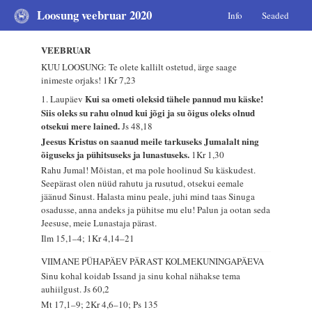
Loosung veebruar 2020
Info
Seaded
VEEBRUAR
KUU LOOSUNG: Te olete kallilt ostetud, ärge saage
inimeste orjaks!
1Kr 7,23
Kui sa ometi oleksid tähele pannud mu käske!
1. Laupäev
Siis oleks su rahu olnud kui jõgi ja su õigus oleks olnud
otsekui mere lained.
Js 48,18
Jeesus Kristus on saanud meile tarkuseks Jumalalt ning
õiguseks ja pühitsuseks ja lunastuseks.
1Kr 1,30
Rahu Jumal! Mõistan, et ma pole hoolinud Su käskudest.
Seepärast olen nüüd rahutu ja rusutud, otsekui eemale
jäänud Sinust. Halasta minu peale, juhi mind taas Sinuga
osadusse, anna andeks ja pühitse mu elu! Palun ja ootan seda
Jeesuse, meie Lunastaja pärast.
Ilm 15,1–4; 1Kr 4,14–21
VIIMANE PÜHAPÄEV PÄRAST KOLMEKUNINGAPÄEVA
Sinu kohal koidab Issand ja sinu kohal nähakse tema
auhiilgust.
Js 60,2
Mt 17,1–9; 2Kr 4,6–10; Ps 135