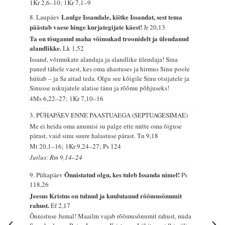
1Kr 2,6–10; 1Kr 7,1–9
Laulge Issandale, kiitke Issandat, sest tema
8. Laupäev
päästab vaese hinge kurjategijate käest!
Jr 20,13
Ta on tõuganud maha võimukad troonidelt ja ülendanud
alandlikke.
Lk 1,52
Issand, võimukate alandaja ja alandlike ülendaja! Sina
paned tähele vaest, kes oma ahastuses ja hirmus Sinu poole
hüüab – ja Sa aitad teda. Olgu see kõigile Sinu otsijatele ja
Sinusse uskujatele alatise tänu ja rõõmu põhjuseks!
4Ms 6,22–27; 1Kr 7,10–16
3. PÜHAPÄEV ENNE PAASTUAEGA (SEPTUAGESIMAE)
Me ei heida oma anumisi su palge ette mitte oma õiguse
pärast, vaid sinu suure halastuse pärast.
Tn 9,18
Mt 20,1–16; 1Kr 9,24–27; Ps 124
Jutlus: Rm 9,14–24
Õnnistatud olgu, kes tuleb Issanda nimel!
9. Pühapäev
Ps
118,26
Jeesus Kristus on tulnud ja kuulutanud rõõmusõnumit
rahust.
Ef 2,17
Õnnistuse Jumal! Maailm vajab rõõmusõnumit rahust, mida