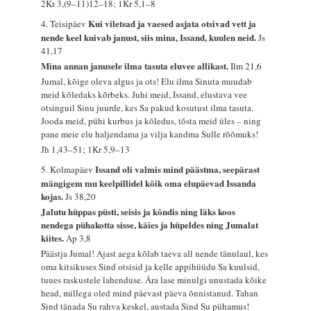
2Kr 3,(9–11)12–18; 1Kr 5,1–8
Kui viletsad ja vaesed asjata otsivad vett ja
4. Teisipäev
nende keel kuivab janust, siis mina, Issand, kuulen neid.
Js
41,17
Mina annan janusele ilma tasuta eluvee allikast.
Ilm 21,6
Jumal, kõige oleva algus ja ots! Elu ilma Sinuta muudab
meid kõledaks kõrbeks. Juhi meid, Issand, elustava vee
otsinguil Sinu juurde, kes Sa pakud kosutust ilma tasuta.
Jooda meid, pühi kurbus ja kõledus, tõsta meid üles – ning
pane meie elu haljendama ja vilja kandma Sulle rõõmuks!
Jh 1,43–51; 1Kr 5,9–13
Issand oli valmis mind päästma, seepärast
5. Kolmapäev
mängigem mu keelpillidel kõik oma elupäevad Issanda
kojas.
Js 38,20
Jalutu hüppas püsti, seisis ja kõndis ning läks koos
nendega pühakotta sisse, käies ja hüpeldes ning Jumalat
kiites.
Ap 3,8
Päästja Jumal! Ajast aega kõlab taeva all nende tänulaul, kes
oma kitsikuses Sind otsisid ja kelle appihüüdu Sa kuulsid,
tuues raskustele lahenduse. Ära lase minulgi unustada kõike
head, millega oled mind päevast päeva õnnistanud. Tahan
Sind tänada Su rahva keskel, austada Sind Su pühamus!