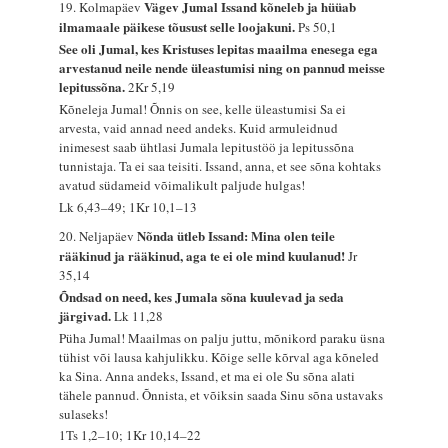
Vägev Jumal Issand kõneleb ja hüüab
19. Kolmapäev
ilmamaale päikese tõusust selle loojakuni.
Ps 50,1
See oli Jumal, kes Kristuses lepitas maailma enesega ega
arvestanud neile nende üleastumisi ning on pannud meisse
lepitussõna.
2Kr 5,19
Kõneleja Jumal! Õnnis on see, kelle üleastumisi Sa ei
arvesta, vaid annad need andeks. Kuid armuleidnud
inimesest saab ühtlasi Jumala lepitustöö ja lepitussõna
tunnistaja. Ta ei saa teisiti. Issand, anna, et see sõna kohtaks
avatud südameid võimalikult paljude hulgas!
Lk 6,43–49; 1Kr 10,1–13
Nõnda ütleb Issand: Mina olen teile
20. Neljapäev
rääkinud ja rääkinud, aga te ei ole mind kuulanud!
Jr
35,14
Õndsad on need, kes Jumala sõna kuulevad ja seda
järgivad.
Lk 11,28
Püha Jumal! Maailmas on palju juttu, mõnikord paraku üsna
tühist või lausa kahjulikku. Kõige selle kõrval aga kõneled
ka Sina. Anna andeks, Issand, et ma ei ole Su sõna alati
tähele pannud. Õnnista, et võiksin saada Sinu sõna ustavaks
sulaseks!
1Ts 1,2–10; 1Kr 10,14–22