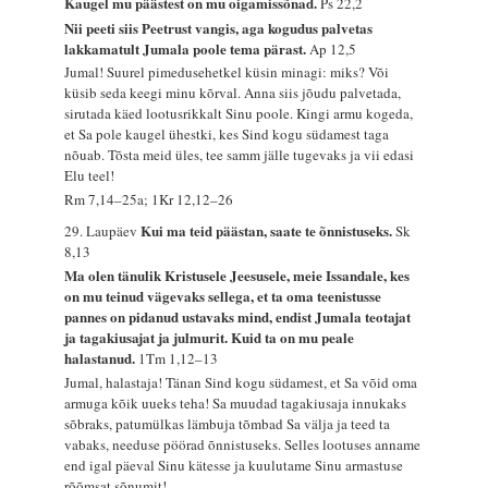
Kaugel mu päästest on mu oigamissõnad.
Ps 22,2
Nii peeti siis Peetrust vangis, aga kogudus palvetas
lakkamatult Jumala poole tema pärast.
Ap 12,5
Jumal! Suurel pimedusehetkel küsin minagi: miks? Või
küsib seda keegi minu kõrval. Anna siis jõudu palvetada,
sirutada käed lootusrikkalt Sinu poole. Kingi armu kogeda,
et Sa pole kaugel ühestki, kes Sind kogu südamest taga
nõuab. Tõsta meid üles, tee samm jälle tugevaks ja vii edasi
Elu teel!
Rm 7,14–25a; 1Kr 12,12–26
Kui ma teid päästan, saate te õnnistuseks.
29. Laupäev
Sk
8,13
Ma olen tänulik Kristusele Jeesusele, meie Issandale, kes
on mu teinud vägevaks sellega, et ta oma teenistusse
pannes on pidanud ustavaks mind, endist Jumala teotajat
ja tagakiusajat ja julmurit. Kuid ta on mu peale
halastanud.
1Tm 1,12–13
Jumal, halastaja! Tänan Sind kogu südamest, et Sa võid oma
armuga kõik uueks teha! Sa muudad tagakiusaja innukaks
sõbraks, patumülkas lämbuja tõmbad Sa välja ja teed ta
vabaks, needuse pöörad õnnistuseks. Selles lootuses anname
end igal päeval Sinu kätesse ja kuulutame Sinu armastuse
rõõmsat sõnumit!