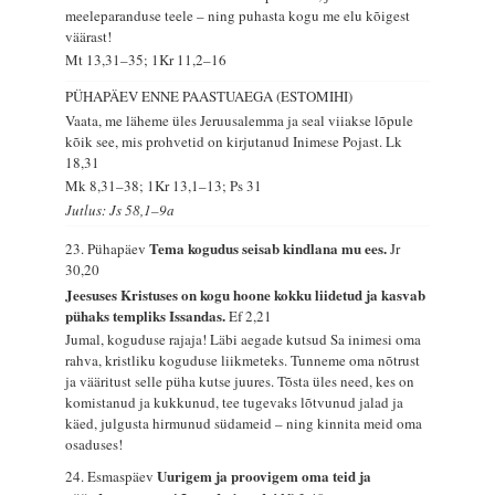
meeleparanduse teele – ning puhasta kogu me elu kõigest
väärast!
Mt 13,31–35; 1Kr 11,2–16
PÜHAPÄEV ENNE PAASTUAEGA (ESTOMIHI)
Vaata, me läheme üles Jeruusalemma ja seal viiakse lõpule
kõik see, mis prohvetid on kirjutanud Inimese Pojast.
Lk
18,31
Mk 8,31–38; 1Kr 13,1–13; Ps 31
Jutlus: Js 58,1–9a
Tema kogudus seisab kindlana mu ees.
23. Pühapäev
Jr
30,20
Jeesuses Kristuses on kogu hoone kokku liidetud ja kasvab
pühaks templiks Issandas.
Ef 2,21
Jumal, koguduse rajaja! Läbi aegade kutsud Sa inimesi oma
rahva, kristliku koguduse liikmeteks. Tunneme oma nõtrust
ja vääritust selle püha kutse juures. Tõsta üles need, kes on
komistanud ja kukkunud, tee tugevaks lõtvunud jalad ja
käed, julgusta hirmunud südameid – ning kinnita meid oma
osaduses!
Uurigem ja proovigem oma teid ja
24. Esmaspäev