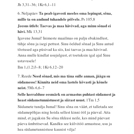
Jh 3,31–36; 1Kr 6,1–11
Ta peab igavesti meeles oma lepingut, sõna,
6. Neljapäev
mille ta on andnud tuhandele põlvele.
Ps 105,8
Jeesus ütleb: Taevas ja maa hävivad, aga minu sõnad ei
hävi.
Mk 13,31
Igavene Jumal! Inimeste maailmas on palju ebakindlust,
tühje sõnu ja isegi pettust. Sinu öeldud sõnad ja Sinu antud
tõotused aga püsivad ka siis, kui taevas ja maa hävivad.
Anna mulle kindlat usujulgust, et toetuksin igal ajal Sinu
ustavusele!
Ilm 1,(1.2)3–8; 1Kr 6,12–20
Need sõnad, mis ma täna sulle annan, jäägu su
7. Reede
südamesse! Kinnita neid oma lastele kõvasti ja kõnele
neist.
5Ms 6,6–7
Selle korralduse eesmärk on armastus puhtast südamest ja
heast südametunnistusest ja siirast usust.
1Tm 1,5
Südamete tundja Jumal! Sinu sõna on väärt, et talletada see
südamepõhjas ning hoida sellest kinni ööl ja päeval. Aita
mind, et jagaksin Su sõna rikkusi neile, kes mind päevast
päeva ümbritsevad. Kandku see külvitöö armastuse, usu ja
hea südametunnistuse kaunist vilja!