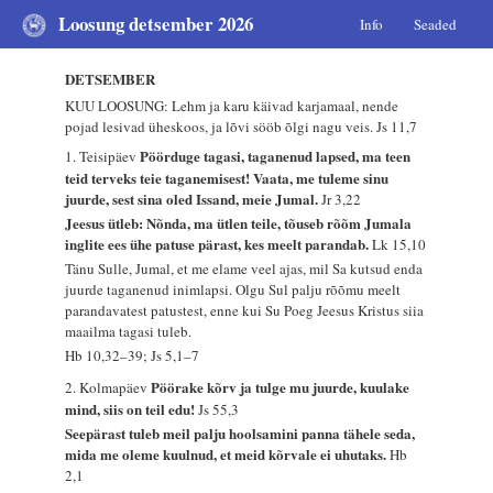
Loosung detsember 2026
Info
Seaded
DETSEMBER
KUU LOOSUNG: Lehm ja karu käivad karjamaal, nende
pojad lesivad üheskoos, ja lõvi sööb õlgi nagu veis.
Js 11,7
Pöörduge tagasi, taganenud lapsed, ma teen
1. Teisipäev
teid terveks teie taganemisest! Vaata, me tuleme sinu
juurde, sest sina oled Issand, meie Jumal.
Jr 3,22
Jeesus ütleb: Nõnda, ma ütlen teile, tõuseb rõõm Jumala
inglite ees ühe patuse pärast, kes meelt parandab.
Lk 15,10
Tänu Sulle, Jumal, et me elame veel ajas, mil Sa kutsud enda
juurde taganenud inimlapsi. Olgu Sul palju rõõmu meelt
parandavatest patustest, enne kui Su Poeg Jeesus Kristus siia
maailma tagasi tuleb.
Hb 10,32–39; Js 5,1–7
Pöörake kõrv ja tulge mu juurde, kuulake
2. Kolmapäev
mind, siis on teil edu!
Js 55,3
Seepärast tuleb meil palju hoolsamini panna tähele seda,
mida me oleme kuulnud, et meid kõrvale ei uhutaks.
Hb
2,1