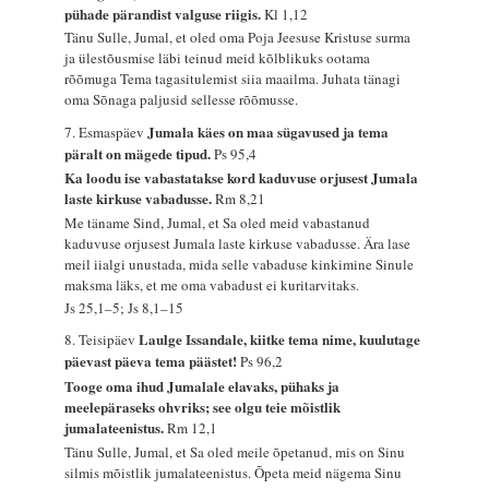
pühade pärandist valguse riigis.
Kl 1,12
Tänu Sulle, Jumal, et oled oma Poja Jeesuse Kristuse surma
ja ülestõusmise läbi teinud meid kõlblikuks ootama
rõõmuga Tema tagasitulemist siia maailma. Juhata tänagi
oma Sõnaga paljusid sellesse rõõmusse.
Jumala käes on maa sügavused ja tema
7. Esmaspäev
päralt on mägede tipud.
Ps 95,4
Ka loodu ise vabastatakse kord kaduvuse orjusest Jumala
laste kirkuse vabadusse.
Rm 8,21
Me täname Sind, Jumal, et Sa oled meid vabastanud
kaduvuse orjusest Jumala laste kirkuse vabadusse. Ära lase
meil iialgi unustada, mida selle vabaduse kinkimine Sinule
maksma läks, et me oma vabadust ei kuritarvitaks.
Js 25,1–5; Js 8,1–15
Laulge Issandale, kiitke tema nime, kuulutage
8. Teisipäev
päevast päeva tema päästet!
Ps 96,2
Tooge oma ihud Jumalale elavaks, pühaks ja
meelepäraseks ohvriks; see olgu teie mõistlik
jumalateenistus.
Rm 12,1
Tänu Sulle, Jumal, et Sa oled meile õpetanud, mis on Sinu
silmis mõistlik jumalateenistus. Õpeta meid nägema Sinu