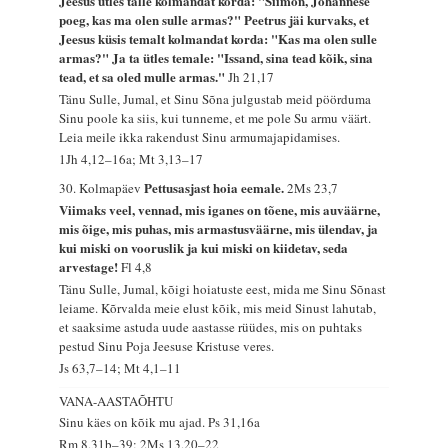
Jeesus ütles talle kolmandat korda: "Siimon, Johannese
poeg, kas ma olen sulle armas?" Peetrus jäi kurvaks, et
Jeesus küsis temalt kolmandat korda: "Kas ma olen sulle
armas?" Ja ta ütles temale: "Issand, sina tead kõik, sina
tead, et sa oled mulle armas."
Jh 21,17
Tänu Sulle, Jumal, et Sinu Sõna julgustab meid pöörduma
Sinu poole ka siis, kui tunneme, et me pole Su armu väärt.
Leia meile ikka rakendust Sinu armumajapidamises.
1Jh 4,12–16a; Mt 3,13–17
Pettusasjast hoia eemale.
30. Kolmapäev
2Ms 23,7
Viimaks veel, vennad, mis iganes on tõene, mis auväärne,
mis õige, mis puhas, mis armastusväärne, mis ülendav, ja
kui miski on vooruslik ja kui miski on kiidetav, seda
arvestage!
Fl 4,8
Tänu Sulle, Jumal, kõigi hoiatuste eest, mida me Sinu Sõnast
leiame. Kõrvalda meie elust kõik, mis meid Sinust lahutab,
et saaksime astuda uude aastasse rüüdes, mis on puhtaks
pestud Sinu Poja Jeesuse Kristuse veres.
Js 63,7–14; Mt 4,1–11
VANA-AASTAÕHTU
Sinu käes on kõik mu ajad.
Ps 31,16a
Rm 8,31b–39; 2Ms 13,20–22