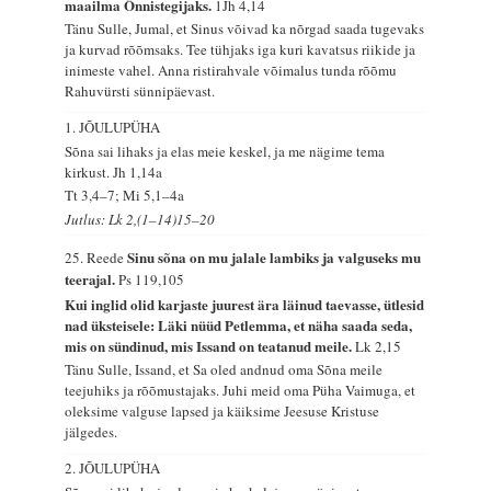
maailma Õnnistegijaks.
1Jh 4,14
Tänu Sulle, Jumal, et Sinus võivad ka nõrgad saada tugevaks
ja kurvad rõõmsaks. Tee tühjaks iga kuri kavatsus riikide ja
inimeste vahel. Anna ristirahvale võimalus tunda rõõmu
Rahuvürsti sünnipäevast.
1. JÕULUPÜHA
Sõna sai lihaks ja elas meie keskel, ja me nägime tema
kirkust.
Jh 1,14a
Tt 3,4–7; Mi 5,1–4a
Jutlus: Lk 2,(1–14)15–20
Sinu sõna on mu jalale lambiks ja valguseks mu
25. Reede
teerajal.
Ps 119,105
Kui inglid olid karjaste juurest ära läinud taevasse, ütlesid
nad üksteisele: Läki nüüd Petlemma, et näha saada seda,
mis on sündinud, mis Issand on teatanud meile.
Lk 2,15
Tänu Sulle, Issand, et Sa oled andnud oma Sõna meile
teejuhiks ja rõõmustajaks. Juhi meid oma Püha Vaimuga, et
oleksime valguse lapsed ja käiksime Jeesuse Kristuse
jälgedes.
2. JÕULUPÜHA