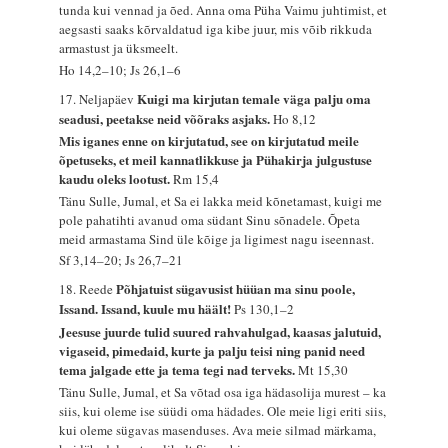
tunda kui vennad ja õed. Anna oma Püha Vaimu juhtimist, et
aegsasti saaks kõrvaldatud iga kibe juur, mis võib rikkuda
armastust ja üksmeelt.
Ho 14,2–10; Js 26,1–6
Kuigi ma kirjutan temale väga palju oma
17. Neljapäev
seadusi, peetakse neid võõraks asjaks.
Ho 8,12
Mis iganes enne on kirjutatud, see on kirjutatud meile
õpetuseks, et meil kannatlikkuse ja Pühakirja julgustuse
kaudu oleks lootust.
Rm 15,4
Tänu Sulle, Jumal, et Sa ei lakka meid kõnetamast, kuigi me
pole pahatihti avanud oma südant Sinu sõnadele. Õpeta
meid armastama Sind üle kõige ja ligimest nagu iseennast.
Sf 3,14–20; Js 26,7–21
Põhjatuist sügavusist hüüan ma sinu poole,
18. Reede
Issand. Issand, kuule mu häält!
Ps 130,1–2
Jeesuse juurde tulid suured rahvahulgad, kaasas jalutuid,
vigaseid, pimedaid, kurte ja palju teisi ning panid need
tema jalgade ette ja tema tegi nad terveks.
Mt 15,30
Tänu Sulle, Jumal, et Sa võtad osa iga hädasolija murest – ka
siis, kui oleme ise süüdi oma hädades. Ole meie ligi eriti siis,
kui oleme sügavas masenduses. Ava meie silmad märkama,