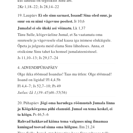
kui lähedal on tegelikult Sinu abi.
2Kr 1,18–22; Js 28,14–22
Ei ole sinu sarnast, Issand! Sina oled suur, ja
19. Laupäev
suur on su nimi vägevuse poolest.
Jr 10,6
Jumalal ei ole ükski asi võimatu.
Lk 1,37
Tänu Sulle, kõigeväeline Jumal, et Sa vaatamata oma
suurusele ja vägevusele elad kaasa iga inimese elukäigule.
Õpeta ja julgusta meid elama Sinu läheduses. Anna, et
otsiksime Sinu tahet ka homsel jumalateenistusel.
Js 11,10–13; Js 29,17–24
4. ADVENDIPÜHAPÄEV
Olge ikka rõõmsad Issandas! Taas ma ütlen: Olge rõõmsad!
Issand on ligidal!
Fl 4,4.5b
Fl 4,4–7; Js 52,7–10; Ps 49
Jutlus: Lk 1,(39–45)46–55(56)
Jõgi oma harudega rõõmustab Jumala linna
20. Pühapäev
ja Kõigekõrgema pühi elamuid. Jumal on tema keskel, ei
ta kõigu.
Ps 46,5–6
Rahvad hakkavad käima tema valguses ning ilmamaa
kuningad toovad sinna oma hiilguse.
Ilm 21,24