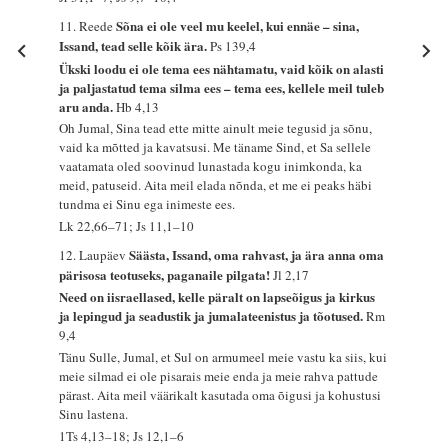
Sõna ei ole veel mu keelel, kui ennäe – sina,
11. Reede
Issand, tead selle kõik ära.
Ps 139,4
Ükski loodu ei ole tema ees nähtamatu, vaid kõik on alasti
ja paljastatud tema silma ees – tema ees, kellele meil tuleb
aru anda.
Hb 4,13
Oh Jumal, Sina tead ette mitte ainult meie tegusid ja sõnu,
vaid ka mõtted ja kavatsusi. Me täname Sind, et Sa sellele
vaatamata oled soovinud lunastada kogu inimkonda, ka
meid, patuseid. Aita meil elada nõnda, et me ei peaks häbi
tundma ei Sinu ega inimeste ees.
Lk 22,66–71; Js 11,1–10
Säästa, Issand, oma rahvast, ja ära anna oma
12. Laupäev
pärisosa teotuseks, paganaile pilgata!
Jl 2,17
Need on iisraellased, kelle päralt on lapseõigus ja kirkus
ja lepingud ja seadustik ja jumalateenistus ja tõotused.
Rm
9,4
Tänu Sulle, Jumal, et Sul on armumeel meie vastu ka siis, kui
meie silmad ei ole pisarais meie enda ja meie rahva pattude
pärast. Aita meil väärikalt kasutada oma õigusi ja kohustusi
Sinu lastena.
1Ts 4,13–18; Js 12,1–6