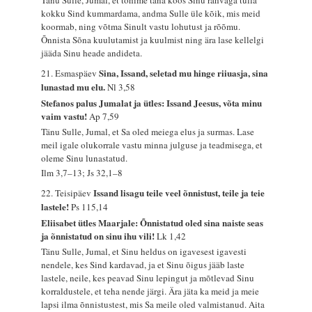
Tänu Sulle, Jumal, et tohime täna koos Sinu rahvaga tulla
kokku Sind kummardama, andma Sulle üle kõik, mis meid
koormab, ning võtma Sinult vastu lohutust ja rõõmu.
Õnnista Sõna kuulutamist ja kuulmist ning ära lase kellelgi
jääda Sinu heade andideta.
Sina, Issand, seletad mu hinge riiuasja, sina
21. Esmaspäev
lunastad mu elu.
Nl 3,58
Stefanos palus Jumalat ja ütles: Issand Jeesus, võta minu
vaim vastu!
Ap 7,59
Tänu Sulle, Jumal, et Sa oled meiega elus ja surmas. Lase
meil igale olukorrale vastu minna julguse ja teadmisega, et
oleme Sinu lunastatud.
Ilm 3,7–13; Js 32,1–8
Issand lisagu teile veel õnnistust, teile ja teie
22. Teisipäev
lastele!
Ps 115,14
Eliisabet ütles Maarjale: Õnnistatud oled sina naiste seas
ja õnnistatud on sinu ihu vili!
Lk 1,42
Tänu Sulle, Jumal, et Sinu heldus on igavesest igavesti
nendele, kes Sind kardavad, ja et Sinu õigus jääb laste
lastele, neile, kes peavad Sinu lepingut ja mõtlevad Sinu
korraldustele, et teha nende järgi. Ära jäta ka meid ja meie
lapsi ilma õnnistustest, mis Sa meile oled valmistanud. Aita