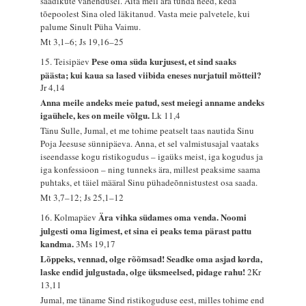
saadikute vahendusel. Aita meil ära tunda need, keda
tõepoolest Sina oled läkitanud. Vasta meie palvetele, kui
palume Sinult Püha Vaimu.
Mt 3,1–6; Js 19,16–25
Pese oma süda kurjusest, et sind saaks
15. Teisipäev
päästa; kui kaua sa lased viibida eneses nurjatuil mõtteil?
Jr 4,14
Anna meile andeks meie patud, sest meiegi anname andeks
igaühele, kes on meile võlgu.
Lk 11,4
Tänu Sulle, Jumal, et me tohime peatselt taas nautida Sinu
Poja Jeesuse sünnipäeva. Anna, et sel valmistusajal vaataks
iseendasse kogu ristikogudus – igaüks meist, iga kogudus ja
iga konfessioon – ning tunneks ära, millest peaksime saama
puhtaks, et täiel määral Sinu pühadeõnnistustest osa saada.
Mt 3,7–12; Js 25,1–12
Ära vihka südames oma venda. Noomi
16. Kolmapäev
julgesti oma ligimest, et sina ei peaks tema pärast pattu
kandma.
3Ms 19,17
Lõppeks, vennad, olge rõõmsad! Seadke oma asjad korda,
laske endid julgustada, olge üksmeelsed, pidage rahu!
2Kr
13,11
Jumal, me täname Sind ristikoguduse eest, milles tohime end