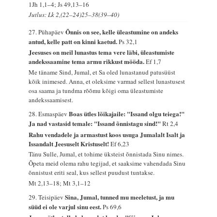
1Jh 1,1–4; Js 49,13–16
Jutlus: Lk 2,(22–24)25–38(39–40)
Õnnis on see, kelle üleastumine on andeks
27. Pühapäev
antud, kelle patt on kinni kaetud.
Ps 32,1
Jeesuses on meil lunastus tema vere läbi, üleastumiste
andekssaamine tema armu rikkust mööda.
Ef 1,7
Me täname Sind, Jumal, et Sa oled lunastanud patusüüst
kõik inimesed. Anna, et oleksime varmad sellest lunastusest
osa saama ja tundma rõõmu kõigi oma üleastumiste
andekssaamisest.
Boas ütles lõikajaile: "Issand olgu teiega!"
28. Esmaspäev
Ja nad vastasid temale: "Issand õnnistagu sind!"
Rt 2,4
Rahu vendadele ja armastust koos usuga Jumalalt Isalt ja
Issandalt Jeesuselt Kristuselt!
Ef 6,23
Tänu Sulle, Jumal, et tohime üksteist õnnistada Sinu nimes.
Õpeta meid olema rahu tegijad, et saaksime vahendada Sinu
õnnistust eriti seal, kus sellest puudust tuntakse.
Mt 2,13–18; Mt 3,1–12
Sina, Jumal, tunned mu meeletust, ja mu
29. Teisipäev
süüd ei ole varjul sinu eest.
Ps 69,6