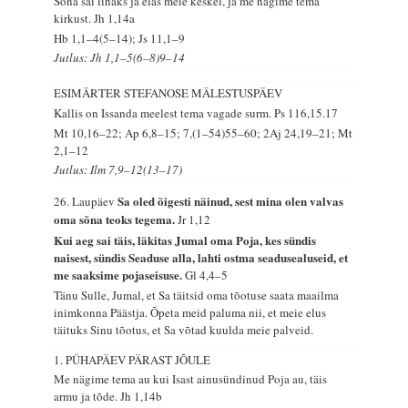
Sõna sai lihaks ja elas meie keskel, ja me nägime tema
kirkust.
Jh 1,14a
Hb 1,1–4(5–14); Js 11,1–9
Jutlus: Jh 1,1–5(6–8)9–14
ESIMÄRTER STEFANOSE MÄLESTUSPÄEV
Kallis on Issanda meelest tema vagade surm.
Ps 116,15.17
Mt 10,16–22; Ap 6,8–15; 7,(1–54)55–60; 2Aj 24,19–21; Mt
2,1–12
Jutlus: Ilm 7,9–12(13–17)
Sa oled õigesti näinud, sest mina olen valvas
26. Laupäev
oma sõna teoks tegema.
Jr 1,12
Kui aeg sai täis, läkitas Jumal oma Poja, kes sündis
naisest, sündis Seaduse alla, lahti ostma seadusealuseid, et
me saaksime pojaseisuse.
Gl 4,4–5
Tänu Sulle, Jumal, et Sa täitsid oma tõotuse saata maailma
inimkonna Päästja. Õpeta meid paluma nii, et meie elus
täituks Sinu tõotus, et Sa võtad kuulda meie palveid.
1. PÜHAPÄEV PÄRAST JÕULE
Me nägime tema au kui Isast ainusündinud Poja au, täis
armu ja tõde.
Jh 1,14b