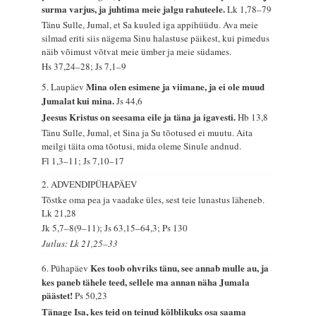
surma varjus, ja juhtima meie jalgu rahuteele.
Lk 1,78–79
Tänu Sulle, Jumal, et Sa kuuled iga appihüüdu. Ava meie
silmad eriti siis nägema Sinu halastuse päikest, kui pimedus
näib võimust võtvat meie ümber ja meie südames.
Hs 37,24–28; Js 7,1–9
Mina olen esimene ja viimane, ja ei ole muud
5. Laupäev
Jumalat kui mina.
Js 44,6
Jeesus Kristus on seesama eile ja täna ja igavesti.
Hb 13,8
Tänu Sulle, Jumal, et Sina ja Su tõotused ei muutu. Aita
meilgi täita oma tõotusi, mida oleme Sinule andnud.
Fl 1,3–11; Js 7,10–17
2. ADVENDIPÜHAPÄEV
Tõstke oma pea ja vaadake üles, sest teie lunastus läheneb.
Lk 21,28
Jk 5,7–8(9–11); Js 63,15–64,3; Ps 130
Jutlus: Lk 21,25–33
Kes toob ohvriks tänu, see annab mulle au, ja
6. Pühapäev
kes paneb tähele teed, sellele ma annan näha Jumala
päästet!
Ps 50,23
Tänage Isa, kes teid on teinud kõlblikuks osa saama