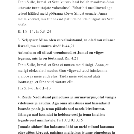
Tänu Sulle, Jumal, et Sinu kutsuv hääl kõlab maailmas Sinu
ustavate tunnistajate vahendusel. Pahatihti meelitavad aga
teised hääled meid pöörama kõrvu Sinust eemale. Anna
meile kõrvad, mis tunneksid paljude helide hulgast ära Sinu
hääle.
Kl 1,9–14; Js 5,8–24
Mina olen su valmistanud, sa oled mu sulane:
3. Neljapäev
Iisrael, ma ei unusta sind!
Js 44,21
Aabraham oli täiesti veendunud, et Jumal on vägev
tegema, mis ta on tõotanud.
Rm 4,21
Tänu Sulle, Jumal, et Sina ei unusta meid iialgi. Anna, et
meilgi oleks alati meeles Sinu vägevad teod inimkonna
ajaloos ja meie endi elus. Täida meie südamed alati
lootusega, et Sina viid tõotatu ellu.
1Ts 5,1–6; Js 6,1–13
Nad istusid pimeduses ja surmavarjus, olid vangis
4. Reede
viletsuses ja raudus. Aga oma ahastuses nad kisendasid
Issanda poole ja tema päästis nad nende kitsikustest.
Tänagu nad Issandat ta helduse eest ja tema imeliste
tegude eest inimlastele.
Ps 107,10.13.15
Jumala südamliku halastuse läbi on meid tulnud katsuma
päevatõus kõrgest, paistma meile, kes istume pimeduses ja