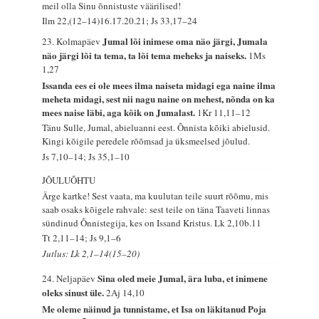
meil olla Sinu õnnistuste väärilised!
Ilm 22,(12–14)16.17.20.21; Js 33,17–24
Jumal lõi inimese oma näo järgi, Jumala
23. Kolmapäev
näo järgi lõi ta tema, ta lõi tema meheks ja naiseks.
1Ms
1,27
Issanda ees ei ole mees ilma naiseta midagi ega naine ilma
meheta midagi, sest nii nagu naine on mehest, nõnda on ka
mees naise läbi, aga kõik on Jumalast.
1Kr 11,11–12
Tänu Sulle, Jumal, abieluanni eest. Õnnista kõiki abielusid.
Kingi kõigile peredele rõõmsad ja üksmeelsed jõulud.
Js 7,10–14; Js 35,1–10
JÕULUÕHTU
Ärge kartke! Sest vaata, ma kuulutan teile suurt rõõmu, mis
saab osaks kõigele rahvale: sest teile on täna Taaveti linnas
sündinud Õnnistegija, kes on Issand Kristus.
Lk 2,10b.11
Tt 2,11–14; Js 9,1–6
Jutlus: Lk 2,1–14(15–20)
Sina oled meie Jumal, ära luba, et inimene
24. Neljapäev
oleks sinust üle.
2Aj 14,10
Me oleme näinud ja tunnistame, et Isa on läkitanud Poja