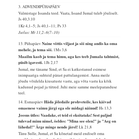
3. ADVENDIPÜHAPÄEV
Valmistage Issanda teed. Vaata, Issand Jumal tuleb jõuliselt.
Js 40,3.10
1Kr 4,1–5; Js 40,1–11; Ps 33
Jutlus: Mt 11,2–6(7–10)
Naine võttis viljast ja sõi ning andis ka oma
13. Pühapäev
mehele, ja tema sõi.
1Ms 3,6
Maailm kaob ja tema himu, aga kes teeb Jumala tahtmist,
püsib igavesti.
1Jh 2,17
Jumal, me täname Sind, et Sa ei katkestanud esimese
inimpaariga suhteid pärast pattulangemist. Anna meile
jõudu võidelda kiusatuste vastu, aga võta vastu ka kõik
kadunud pojad ja tütred. Juhi meie samme meeleparanduse
teel.
Häda jõledaile prohveteile, kes käivad
14. Esmaspäev
omaenese vaimu järgi ega ole midagi näinud!
Hs 13,3
Jeesus ütles: Vaadake, et teid ei eksitataks! Sest paljud
tulevad minu nimel, öeldes: "Mina see olen!" ja "Aeg on
lähedal!" Ärge minge nende järel!
Lk 21,8
Tänu Sulle, Jumal, et Sa kõnetad meid endiselt oma