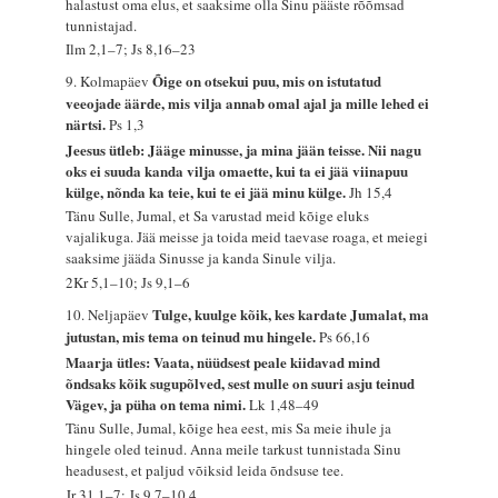
halastust oma elus, et saaksime olla Sinu pääste rõõmsad
tunnistajad.
Ilm 2,1–7; Js 8,16–23
Õige on otsekui puu, mis on istutatud
9. Kolmapäev
veeojade äärde, mis vilja annab omal ajal ja mille lehed ei
närtsi.
Ps 1,3
Jeesus ütleb: Jääge minusse, ja mina jään teisse. Nii nagu
oks ei suuda kanda vilja omaette, kui ta ei jää viinapuu
külge, nõnda ka teie, kui te ei jää minu külge.
Jh 15,4
Tänu Sulle, Jumal, et Sa varustad meid kõige eluks
vajalikuga. Jää meisse ja toida meid taevase roaga, et meiegi
saaksime jääda Sinusse ja kanda Sinule vilja.
2Kr 5,1–10; Js 9,1–6
Tulge, kuulge kõik, kes kardate Jumalat, ma
10. Neljapäev
jutustan, mis tema on teinud mu hingele.
Ps 66,16
Maarja ütles: Vaata, nüüdsest peale kiidavad mind
õndsaks kõik sugupõlved, sest mulle on suuri asju teinud
Vägev, ja püha on tema nimi.
Lk 1,48–49
Tänu Sulle, Jumal, kõige hea eest, mis Sa meie ihule ja
hingele oled teinud. Anna meile tarkust tunnistada Sinu
headusest, et paljud võiksid leida õndsuse tee.
Jr 31,1–7; Js 9,7–10,4