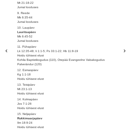
Mt 21:18-22
Jumal looduses
9. Reede
Mk 6:35-44
Jumal looduses
10. Laupäev
Lauritsapäev
Mk 6:45-52
Jumal looduses
11. Pühapäev
Lk 12:35-48; Ii 1:1-5; Ps 33:1-22; Hb 11:8-19
Hoidu tühisest elust
Kohila Baptistikogudus (110), Otepää Evangeelne Vabakogudus
Palverändur (120)
12. Esmaspäev
Kg 1:1-18
Hoidu tühisest elust
13. Teisipäev
Mt 23:1-13
Hoidu tühisest elust
14. Kolmapäev
Jos 7:1-26
Hoidu tühisest elust
15. Neljapäev
Rukkimaarjapäev
Ilm 18:9-24
Hoidu tühisest elust