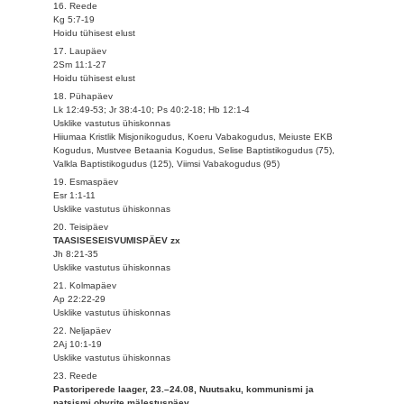
16. Reede
Kg 5:7-19
Hoidu tühisest elust
17. Laupäev
2Sm 11:1-27
Hoidu tühisest elust
18. Pühapäev
Lk 12:49-53; Jr 38:4-10; Ps 40:2-18; Hb 12:1-4
Usklike vastutus ühiskonnas
Hiiumaa Kristlik Misjonikogudus, Koeru Vabakogudus, Meiuste EKB
Kogudus, Mustvee Betaania Kogudus, Selise Baptistikogudus (75),
Valkla Baptistikogudus (125), Viimsi Vabakogudus (95)
19. Esmaspäev
Esr 1:1-11
Usklike vastutus ühiskonnas
20. Teisipäev
TAASISESEISVUMISPÄEV zx
Jh 8:21-35
Usklike vastutus ühiskonnas
21. Kolmapäev
Ap 22:22-29
Usklike vastutus ühiskonnas
22. Neljapäev
2Aj 10:1-19
Usklike vastutus ühiskonnas
23. Reede
Pastoriperede laager, 23.–24.08, Nuutsaku, kommunismi ja
natsismi ohvrite mälestuspäev