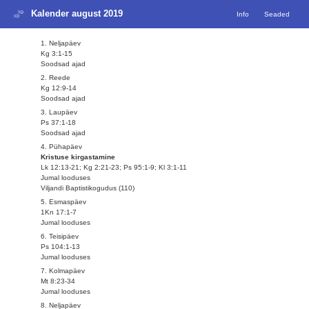
Kalender august 2019
Info
Seaded
1. Neljapäev
Kg 3:1-15
Soodsad ajad
2. Reede
Kg 12:9-14
Soodsad ajad
3. Laupäev
Ps 37:1-18
Soodsad ajad
4. Pühapäev
Kristuse kirgastamine
Lk 12:13-21; Kg 2:21-23; Ps 95:1-9; Kl 3:1-11
Jumal looduses
Viljandi Baptistikogudus (110)
5. Esmaspäev
1Kn 17:1-7
Jumal looduses
6. Teisipäev
Ps 104:1-13
Jumal looduses
7. Kolmapäev
Mt 8:23-34
Jumal looduses
8. Neljapäev