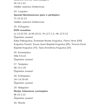
Sk 14:1-21
Usklike vastutus ühiskonnas
24. Laupäev
Apostel Bartolomeuse päev e pärtlipäev
Tn 10:11-21
Usklike vastutus ühiskonnas
25. Pühapäev
KUSi avaaktus
Lk 13:22-30; Js 66:18-21; Ps 117:1-2; Hb 12:5-13
Õppimine usuteel
Eikla Priikogudus, Emmaste-Nurste Kogudus, Pärnu Vene EKB
Kogudus Peetel, Suure-Jaani Baptisti Kogudus (95), Toronto Eesti
Baptisti Kogudus (70), Tartu Annelinna Kogudus (25)
26. Esmaspäev
5Ms 5:6-22
Õppimine usuteel
27. Teisipäev
Hb 13:1-25
Õppimine usuteel
28. Kolmapäev
1Kr 14:26-40
Õppimine usuteel
29. Neljapäev
Ristija Johannese surmapäev
Mt 14:1-12
Õppimine usuteel
30. Reede