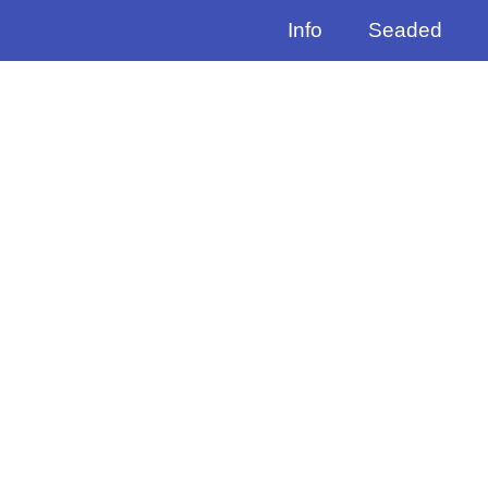
Info
Seaded
2
n