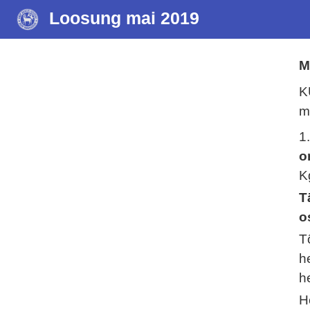
Loosung mai 2019
M
K
m
1
o
K
T
o
T
h
h
H