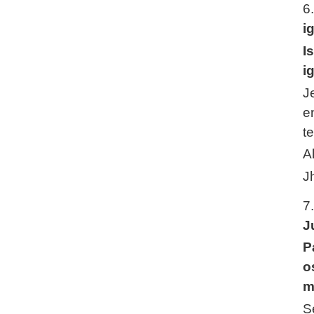
6
i
I
i
J
e
t
A
J
7
J
P
o
m
S