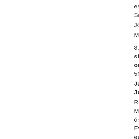
e
S
J
M
8
s
o
5
J
J
R
M
õ
E
e