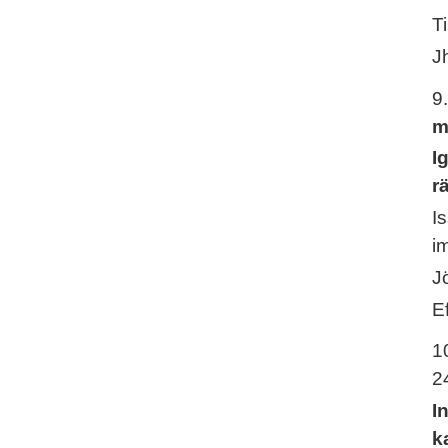
T
J
9
m
I
r
I
i
J
E
1
2
I
k