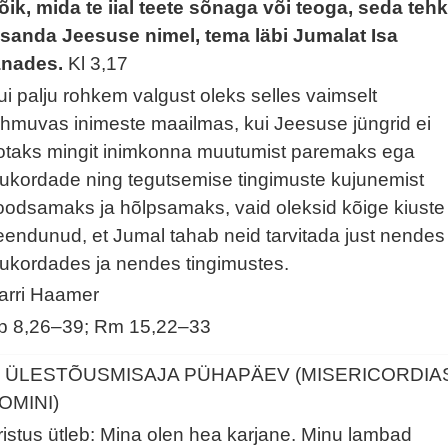
õik, mida te iial teete sõnaga või teoga, seda teh
ssanda Jeesuse nimel, tema läbi Jumalat Isa
änades.
Kl 3,17
ui palju rohkem valgust oleks selles vaimselt
uhmuvas inimeste maailmas, kui Jeesuse jüngrid ei
otaks mingit inimkonna muutumist paremaks ega
lukordade ning tegutsemise tingimuste kujunemist
oodsamaks ja hõlpsamaks, vaid oleksid kõige kiuste
eendunud, et Jumal tahab neid tarvitada just nendes
lukordades ja nendes tingimustes.
arri Haamer
p 8,26–39; Rm 15,22–33
. ÜLESTÕUSMISAJA PÜHAPÄEV (MISERICORDIA
OMINI)
ristus ütleb: Mina olen hea karjane. Minu lambad