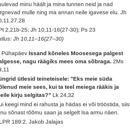
uulevad minu häält ja mina tunnen neid ja nad
ärgnevad mulle ning ma annan neile igavese elu.
Jh
0,11.27.28
Pt 2,21b-25; Jh 10,11-16(27-30); Ps 23
utlus: Jh 10,11–16(27–30)
. Pühapäev
Issand kõneles Moosesega palgest
algesse, nagu räägiks mees oma sõbraga.
2Ms
3,11
üngrid ütlesid teineteisele: "Eks meie süda
õlenud meie sees, kui ta teel meiega rääkis ja
eile kirju selgitas?"
Lk 24,32
ui keegi mind ei rahusta ja hädas ei või trööstida, siis
inu sõnast rõõmu saan ja selgelt Isa armu näen.
LPR 189:2. Jakob Jalajas