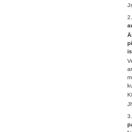
J
2
a
Ä
p
i
V
a
m
k
K
J
3
p