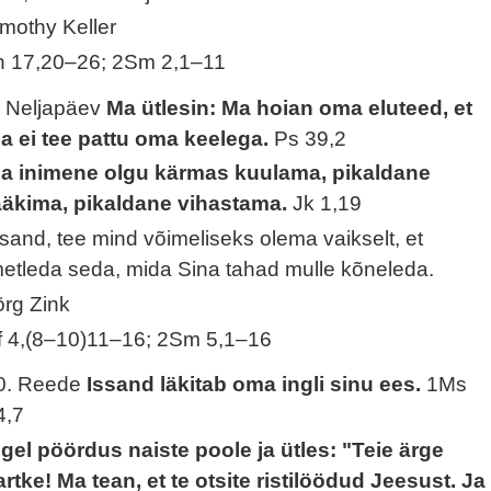
imothy Keller
h 17,20–26; 2Sm 2,1–11
. Neljapäev
Ma ütlesin: Ma hoian oma eluteed, et
a ei tee pattu oma keelega.
Ps 39,2
ga inimene olgu kärmas kuulama, pikaldane
ääkima, pikaldane vihastama.
Jk 1,19
ssand, tee mind võimeliseks olema vaikselt, et
metleda seda, mida Sina tahad mulle kõneleda.
örg Zink
f 4,(8–10)11–16; 2Sm 5,1–16
0. Reede
Issand läkitab oma ingli sinu ees.
1Ms
4,7
ngel pöördus naiste poole ja ütles: "Teie ärge
artke! Ma tean, et te otsite ristilöödud Jeesust. Ja