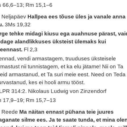
s 66,6–13; Rm 15,1–6
. Neljapäev
Hallpea ees tõuse üles ja vanale anna
u.
3Ms 19,32
rge tehke midagi kiusu ega auahnuse pärast, vai
idage alandlikkuses üksteist ülemaks kui
seennast.
Fl 2,3
ennad, vendi armastagem, truuduses üksteisele
rmastust nii tunnistagem, et ka elu jätame! Nii on Ta
eid armastanud, et Ta suri meie eest. Need on Teda
urvastanud, kes ei hooli armu tööst.
LPR 314:2. Nikolaus Ludwig von Zinzendorf
h 17,9–19; Rm 15,7–13
. Reede
Ma näitan ennast pühana teie juures
aganate silme ees. Ja te saate tunda, et mina ole