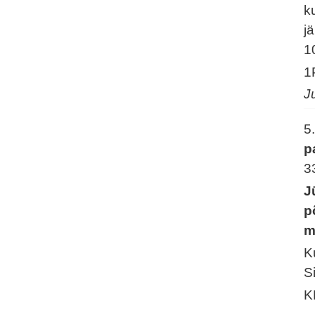
k
j
1
1
J
5
p
3
J
p
m
K
S
K