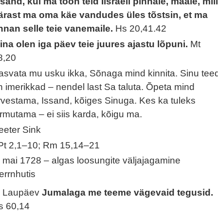
ssand, kui ma toon teid Iisraeli pinnale, maale, mil
ärast ma oma käe vandudes üles tõstsin, et ma
nnan selle teie vanemaile.
Hs 20,41.42
ina olen iga päev teie juures ajastu lõpuni.
Mt
8,20
asvata mu usku ikka, Sõnaga mind kinnita. Sinu tee
n imerikkad – nendel last Sa taluta. Õpeta mind
rvestama, Issand, kõiges Sinuga. Kes ka tuleks
irmutama – ei siis karda, kõigu ma.
eeter Sink
Pt 2,1–10; Rm 15,14–21
. mai 1728 – algas loosungite väljajagamine
errnhutis
. Laupäev
Jumalaga me teeme vägevaid tegusid.
s 60,14