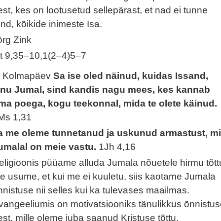
est, kes on lootusetud sellepärast, et nad ei tunne
ind, kõikide inimeste Isa.
örg Zink
t 9,35–10,1(2–4)5–7
. Kolmapäev
Sa ise oled näinud, kuidas Issand,
inu Jumal, sind kandis nagu mees, kes kannab
ma poega, kogu teekonnal, mida te olete käinud.
Ms 1,31
a me oleme tunnetanud ja uskunud armastust, m
umalal on meie vastu.
1Jh 4,16
eligioonis püüame alluda Jumala nõuetele hirmu tõtt
e usume, et kui me ei kuuletu, siis kaotame Jumala
nnistuse nii selles kui ka tulevases maailmas.
vangeeliumis on motivatsiooniks tänulikkus õnnistu
est, mille oleme juba saanud Kristuse tõttu.