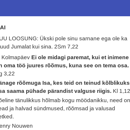
AI
UU LOOSUNG: Ükski pole sinu sarnane ega ole ka
uud Jumalat kui sina.
2Sm 7,22
. Kolmapäev
Ei ole midagi paremat, kui et inimene
n oma töö juures rõõmus, kuna see on tema osa.
g 3,22
änage rõõmuga Isa, kes teid on teinud kõlblikuks
sa saama pühade pärandist valguse riigis.
Kl 1,1
õeline tänulikkus hõlmab kogu möödanikku, need o
ead ja halvad sündmused, rõõmsad ja valusad
etked.
enry Nouwen