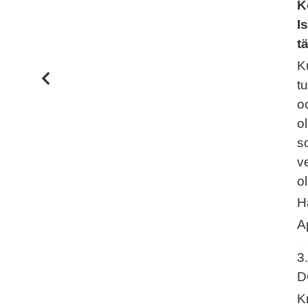
K
I
t
K
t
o
o
s
v
o
H
A
3
D
K