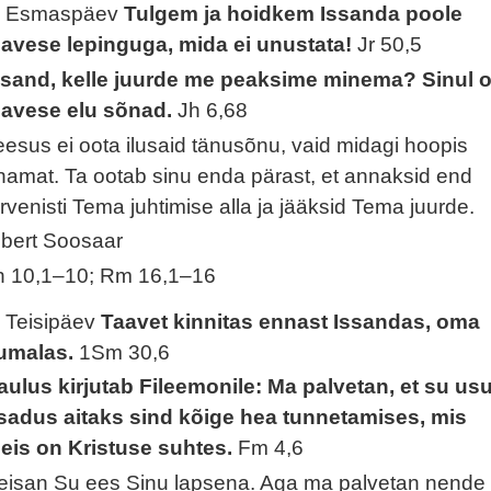
. Esmaspäev
Tulgem ja hoidkem Issanda poole
gavese lepinguga, mida ei unustata!
Jr 50,5
ssand, kelle juurde me peaksime minema? Sinul 
gavese elu sõnad.
Jh 6,68
eesus ei oota ilusaid tänusõnu, vaid midagi hoopis
namat. Ta ootab sinu enda pärast, et annaksid end
ervenisti Tema juhtimise alla ja jääksid Tema juurde.
lbert Soosaar
h 10,1–10; Rm 16,1–16
. Teisipäev
Taavet kinnitas ennast Issandas, oma
umalas.
1Sm 30,6
aulus kirjutab Fileemonile: Ma palvetan, et su us
sadus aitaks sind kõige hea tunnetamises, mis
eis on Kristuse suhtes.
Fm 4,6
eisan Su ees Sinu lapsena. Aga ma palvetan nende