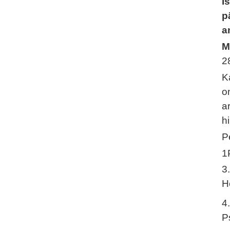
I
p
a
M
2
K
o
a
h
P
1
3
H
4
P