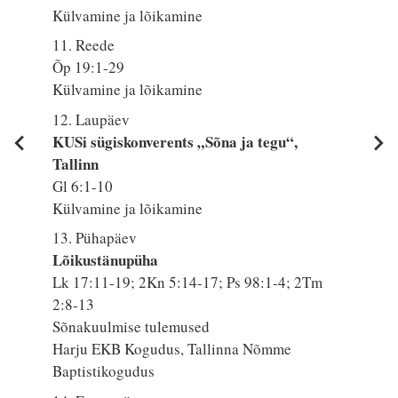
Külvamine ja lõikamine
11. Reede
Õp 19:1-29
Külvamine ja lõikamine
12. Laupäev
KUSi sügiskonverents „Sõna ja tegu“,
Tallinn
Gl 6:1-10
Külvamine ja lõikamine
13. Pühapäev
Lõikustänupüha
Lk 17:11-19; 2Kn 5:14-17; Ps 98:1-4; 2Tm
2:8-13
Sõnakuulmise tulemused
Harju EKB Kogudus, Tallinna Nõmme
Baptistikogudus