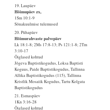
19. Laupäev
Hõimupäev zx,
1Sm 10:1-9
Sõnakuulmise tulemused
20. Pühapäev
Hõimurahvaste palvepäev
Lk 18:1-8; 2Ms 17:8-13; Ps 121:1-8; 2Tm
3:10-17
Õiglased kohtud
Jõgeva Baptistikogudus, Loksa Baptisti
Koguus, Paide Baptistikogudus, Tallinna
Allika Baptistikogudus (115), Tallinna
Kristlik Mosaiik Kogudus, Tartu Kolgata
Baptistikogudus
21. Esmaspäev
1Kn 3:16-28
Õiglased kohtud