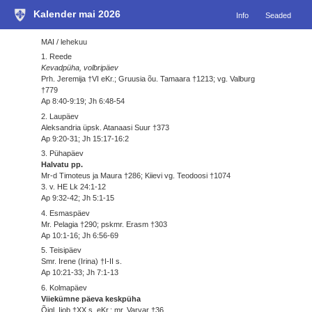
Kalender mai 2026
Info
Seaded
MAI / lehekuu
1. Reede
Kevadpüha, volbripäev
Prh. Jeremija †VI eKr.; Gruusia õu. Tamaara †1213; vg. Valburg
†779
Ap 8:40-9:19; Jh 6:48-54
2. Laupäev
Aleksandria üpsk. Atanaasi Suur †373
Ap 9:20-31; Jh 15:17-16:2
3. Pühapäev
Halvatu pp.
Mr-d Timoteus ja Maura †286; Kiievi vg. Teodoosi †1074
3. v. HE Lk 24:1-12
Ap 9:32-42; Jh 5:1-15
4. Esmaspäev
Mr. Pelagia †290; pskmr. Erasm †303
Ap 10:1-16; Jh 6:56-69
5. Teisipäev
Smr. Irene (Irina) †I-II s.
Ap 10:21-33; Jh 7:1-13
6. Kolmapäev
Viiekümne päeva keskpüha
Õigl. Iiob †XX s. eKr.; mr. Varvar †36