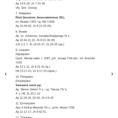
Ap 14:6-18; Jh 7:14-30
Vkj. Smr. Georgi
7. Neljapäev
Risti ilmumine Jeruusalemmas 351;
mr. Akaaki †303; vg. Niil †1508
Ap 10:34-43; Jh 8:12-20 (N)
8. Reede
Ap. ev. Johannes Jumalasõnaõpetaja †II s.
Ap 10:44-11:10; Jh 8:21-30 (R)
1Jh 1:1-7; Jh 19:25-27, 21:24-25 (ap.)
9. Laupäev
Nigulapäev
Üpsk. Nikolai säilm. t. 1087; prh. Jesaja †VIII eKr.; mr. Kristofor
†250
Ap 12:1-11; Jh 8:31-42 (lp.)
Hb 13:17-21; Lk 6:17-23 (üpsk.)
10. Pühapäev
Emadepäev
Samaaria naise pp.
Ap. Siimon Seloot †I s.; vg. Taissia †IV s.
4. v. HE Jh 20:1-10
Ap 11:19-26, 29-30; Jh 4:5-42
11. Esmaspäev
Aps-d Kirill ja Metoodi †IX s.; prmr. Mooki †295
Ap 12:12-17; Jh 8:42-51
12. Teisipäev