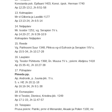
Konstantia psk. Epifaani †403; Konst. üpsk. Herman †740
Ap 12:25-13:2; Jh 8:51-58
13. Kolmapäev
Mr-d Glikeria ja Laodiiki †177
Ap 13:13-24; Jh 6:5-14
14. Neljapäev
Mr. Issidor †251; vg. Serapion †V s.
Ap 14:20-27; Jh 9:39-10:9
Kolmapäev Neljapäev
15. Reede
Vg. Pahhoomi Suur †348; Pihkva vg-d Eufrosin ja Serapion †XV s.
Ap 15:5-34; Jh 10:17-28
16. Laupäev
Vg. Teodor Pühitsetu †368; õn. Muusa †V s.; pskmr. Abdjesu †418
Ap 15:35-41; Jh 10:27-38
17. Pühapäev
Pimeda pp.
Ap. Andronik, p. Juunia jkk. †I s.
5. v. HE Jh 20:11-18
Ap 16:16-34; Jh 9:1-38
18. Esmaspäev
Mr-d Teodot, Dionissi, Kristiina jkk. †249
Ap 17:1-15; Jh 11:47-57
19. Teisipäev
Prusa pskmr. Patriki, prmr-d Menander, Akaaki ja Polien †100; mr.