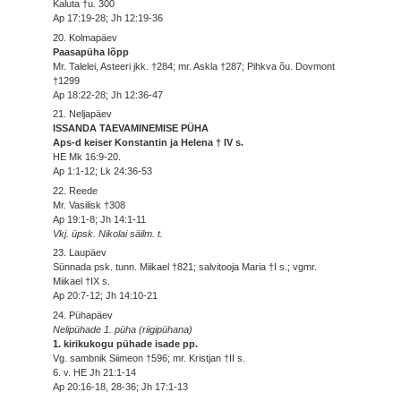
Kaluta †u. 300
Ap 17:19-28; Jh 12:19-36
20. Kolmapäev
Paasapüha lõpp
Mr. Talelei, Asteeri jkk. †284; mr. Askla †287; Pihkva õu. Dovmont
†1299
Ap 18:22-28; Jh 12:36-47
21. Neljapäev
ISSANDA TAEVAMINEMISE PÜHA
Aps-d keiser Konstantin ja Helena † IV s.
HE Mk 16:9-20.
Ap 1:1-12; Lk 24:36-53
22. Reede
Mr. Vasilisk †308
Ap 19:1-8; Jh 14:1-11
Vkj. üpsk. Nikolai säilm. t.
23. Laupäev
Sünnada psk. tunn. Miikael †821; salvitooja Maria †I s.; vgmr.
Miikael †IX s.
Ap 20:7-12; Jh 14:10-21
24. Pühapäev
Nelipühade 1. püha (riigipühana)
1. kirikukogu pühade isade pp.
Vg. sambnik Siimeon †596; mr. Kristjan †II s.
6. v. HE Jh 21:1-14
Ap 20:16-18, 28-36; Jh 17:1-13