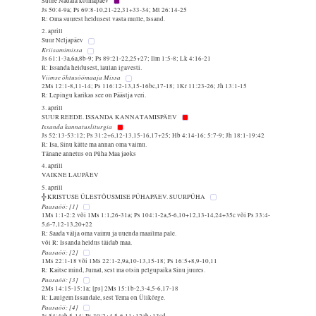
Suure Nädala kolmapäev
Js 50:4-9a; Ps 69:8-10,21-22,31+33-34; Mt 26:14-25
R: Oma suurest heldusest vasta mulle, Issand.
2. aprill
Suur Neljapäev
Kriisamimissa
Js 61:1-3a,6a,8b-9; Ps 89:21-22,25+27; Ilm 1:5-8; Lk 4:16-21
R: Issanda heldusest, laulan igavesti.
Viimse õhtusöömaaja Missa
2Ms 12:1-8,11-14; Ps 116:12-13,15-16bc,17-18; 1Kr 11:23-26; Jh 13:1-15
R: Lepingu karikas see on Päästja veri.
3. aprill
SUUR REEDE. ISSANDA KANNATAMISPÄEV
Issanda kannatusliturgia
Js 52:13-53:12; Ps 31:2+6,12-13,15-16,17+25; Hb 4:14-16; 5:7-9; Jh 18:1-19:42
R: Isa, Sinu kätte ma annan oma vaimu.
Tänane annetus on Püha Maa jaoks
4. aprill
VAIKNE LAUPÄEV
5. aprill
╬ KRISTUSE ÜLESTÕUSMISE PÜHAPÄEV. SUURPÜHA
Paasaöö: [1]
1Ms 1:1-2:2 või 1Ms 1:1,26-31a; Ps 104:1-2a,5-6,10+12,13-14,24+35c või Ps 33:4-
5,6-7,12-13,20+22
R: Saada välja oma vaimu ja uuenda maailma pale.
või R: Issanda heldus täidab maa.
Paasaöö: [2]
1Ms 22:1-18 või 1Ms 22:1-2,9a,10-13,15-18; Ps 16:5+8,9-10,11
R: Kaitse mind, Jumal, sest ma otsin pelgupaika Sinu juures.
Paasaöö: [3]
2Ms 14:15-15:1a; [ps] 2Ms 15:1b-2,3-4,5-6,17-18
R: Laulgem Issandale, sest Tema on Ülikõrge.
Paasaöö: [4]
Js 54:4ab,5-14; Ps 30:2+4,5-6,11+12ab+13cd