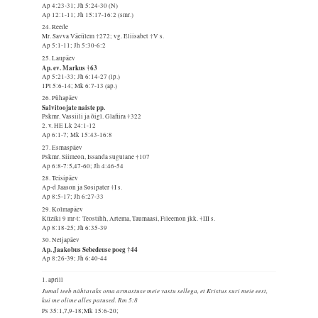
Ap 4:23-31; Jh 5:24-30 (N)
Ap 12:1-11; Jh 15:17-16:2 (smr.)
24. Reede
Mr. Savva Väeülem †272; vg. Eliisabet †V s.
Ap 5:1-11; Jh 5:30-6:2
25. Laupäev
Ap. ev. Markus †63
Ap 5:21-33; Jh 6:14-27 (lp.)
1Pt 5:6-14; Mk 6:7-13 (ap.)
26. Pühapäev
Salvitoojate naiste pp.
Pskmr. Vassiili ja õigl. Glafiira †322
2. v. HE Lk 24:1-12
Ap 6:1-7; Mk 15:43-16:8
27. Esmaspäev
Pskmr. Siimeon, Issanda sugulane †107
Ap 6:8-7:5,47-60; Jh 4:46-54
28. Teisipäev
Ap-d Jaason ja Sosipater †I s.
Ap 8:5-17; Jh 6:27-33
29. Kolmapäev
Küziki 9 mr-t: Teostihh, Artema, Taumaasi, Fileemon jkk. †III s.
Ap 8:18-25; Jh 6:35-39
30. Neljapäev
Ap. Jaakobus Sebedeuse poeg †44
Ap 8:26-39; Jh 6:40-44
1. aprill
Jumal teeb nähtavaks oma armastuse meie vastu sellega, et Kristus suri meie eest,
kui me olime alles patused. Rm 5:8
Ps 35:1,7,9-18;Mk 15:6-20;