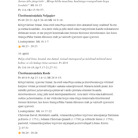
Jeesus ütle jüngritele: „Minge kõike maailma, kuulutage evangeeliumi kogu
loodule!“ Mk 16:15
Ps 114;1Kr 15:50-57;
Ülestõusmisnädala Neljapäev
Ps 68:20-21;Ap 8:26-40;Mk 16:9-16;
Kõigeväeline Jumal, Sina oled oma Poja surnuist üles äratanud ning seadnud Ta elu
ja surma Issandaks. Ava meie süda ja juhi meid oma evangeeliumi kaudu uskmatusest
rõõmsale usule, et me julgelt kuulutaksime Jeesuse Kristuse ülestõusmist, kes koos
Sinuga Püha Vaimu ühtsuses elab ja valitseb igavesest ajast igavesti.
Lisalugemine: Srk 18:1-7
06.23
-
20.23
10. aprill
Palju oled Sina, Issand, mu Jumal, teinud imetegusid ja mõelnud mõtteid meie
kohta; ei ole kedagi Sinu sarnast. Ps 40:6
Ps 116:10-19;Ap 5:17-21,27-33;
Ülestõusmisnädala Reede
Ps 40:6-9;Ap 23:1,6-11;Mt 28:8-15;
Kõigeväeline, igavene Jumal, Sa oled oma Poja surma ja ülestõusmisega võitnud
kurjuse võimu ja teinud tühjaks saatana salasepitsused. Halasta nende peale, kes
nüüdki pettuse ja kavalusega püüavad valeks pöörata sõnumit Issanda
ülestõusmisest, ning juhi neid meeleparandusele. Aita meil võita oma kahtlused,
isekus ja hoolimatus, et me võiksime kogu oma eluga tunnistada ülestõusnud
Jeesust Kristust, kes koos Sinuga Püha Vaimu ühtsuses elab ja valitseb igavesest
ajast igavesti.
Lisalugemine: Srk 14:17-22
Christian David, Herrnhuti saadik, vennastekoguduse tegevuse alusepanija Tallinnas
ja Eestis († 1751); Johann Christian Quandt († 1750) ja Albrecht Sutor († 1758),
pastorid, vennastekoguduse tegevuse algatajad ja eestvedajad Lõuna–Eestis
07.51
06.20
-
20.26