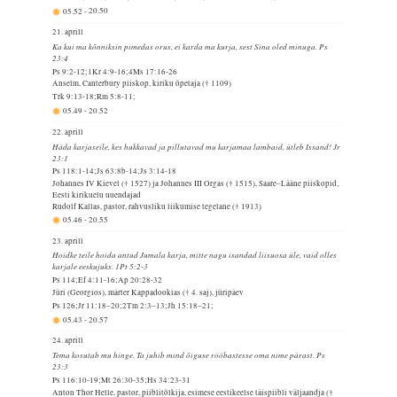
05.52
-
20.50
21. aprill
Ka kui ma kõnniksin pimedas orus, ei karda ma kurja, sest Sina oled minuga. Ps
23:4
Ps 9:2-12;1Kr 4:9-16;4Ms 17:16-26
Anselm, Canterbury piiskop, kiriku õpetaja († 1109)
Trk 9:13-18;Rm 5:8-11;
05.49
-
20.52
22. aprill
Häda karjaseile, kes hukkavad ja pillutavad mu karjamaa lambaid, ütleb Issand! Jr
23:1
Ps 118:1-14;Js 63:8b-14;Js 3:14-18
Johannes IV Kievel († 1527) ja Johannes III Orgas († 1515), Saare–Lääne piiskopid,
Eesti kirikuelu uuendajad
Rudolf Kallas, pastor, rahvusliku liikumise tegelane († 1913)
05.46
-
20.55
23. aprill
Hoidke teile hoida antud Jumala karja, mitte nagu isandad liisuosa üle, vaid olles
karjale eeskujuks. 1Pt 5:2-3
Ps 114;Ef 4:11-16;Ap 20:28-32
Jüri (Georgios), märter Kappadookias († 4. saj), jüripäev
Ps 126;Jr 11:18–20;2Tm 2:3–13;Jh 15:18–21;
05.43
-
20.57
24. aprill
Tema kosutab mu hinge. Ta juhib mind õiguse rööbastesse oma nime pärast. Ps
23:3
Ps 116:10-19;Mt 26:30-35;Hs 34:23-31
Anton Thor Helle, pastor, piiblitõlkija, esimese eestikeelse täispiibli väljaandja (†