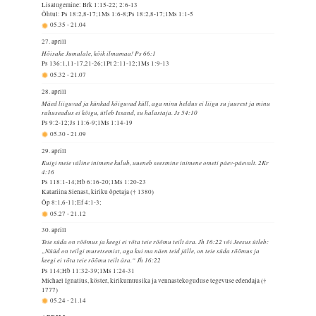
Lisalugemine: Brk 1:15-22; 2:6-13
Õhtul: Ps 18:2,8-17;1Ms 1:6-8;Ps 18:2,8-17;1Ms 1:1-5
05.35
-
21.04
27. aprill
Hõisake Jumalale, kõik ilmamaa! Ps 66:1
Ps 136:1,11-17,21-26;1Pt 2:11-12;1Ms 1:9-13
05.32
-
21.07
28. aprill
Mäed liiguvad ja künkad kõiguvad küll, aga minu heldus ei liigu su juurest ja minu
rahuseadus ei kõigu, ütleb Issand, su halastaja. Js 54:10
Ps 9:2-12;Js 11:6-9;1Ms 1:14-19
05.30
-
21.09
29. aprill
Kuigi meie väline inimene kulub, uueneb seesmine inimene ometi päev-päevalt. 2Kr
4:16
Ps 118:1-14;Hb 6:16-20;1Ms 1:20-23
Katariina Sienast, kiriku õpetaja († 1380)
Õp 8:1,6-11;Ef 4:1-3;
05.27
-
21.12
30. aprill
Teie süda on rõõmus ja keegi ei võta teie rõõmu teilt ära. Jh 16:22 või Jeesus ütleb:
„Nüüd on teilgi muretsemist, aga kui ma näen teid jälle, on teie süda rõõmus ja
keegi ei võta teie rõõmu teilt ära.“ Jh 16:22
Ps 114;Hb 11:32-39;1Ms 1:24-31
Michael Ignatius, köster, kirikumuusika ja vennastekoguduse tegevuse edendaja (†
1777)
05.24
-
21.14