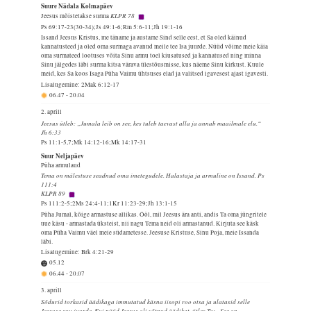
Suure Nädala Kolmapäev
KLPR 78
Jeesus mõistetakse surma
Ps 69:17-23(30-34);Js 49:1-6;Rm 5:6-11;Jh 19:1-16
Issand Jeesus Kristus, me täname ja austame Sind selle eest, et Sa oled käinud
kannatusteed ja oled oma surmaga avanud meile tee Isa juurde. Nüüd võime meie käia
oma surmateed lootuses võita Sinu armu toel kiusatused ja kannatused ning minna
Sinu jälgedes läbi surma kitsa värava ülestõusmisse, kus näeme Sinu kirkust. Kuule
meid, kes Sa koos Isaga Püha Vaimu ühtsuses elad ja valitsed igavesest ajast igavesti.
Lisalugemine: 2Mak 6:12-17
06.47
-
20.04
2. aprill
Jeesus ütleb: „Jumala leib on see, kes tuleb taevast alla ja annab maailmale elu.“
Jh 6:33
Ps 11:1-5,7;Mk 14:12-16;Mk 14:17-31
Suur Neljapäev
Püha armulaud
Tema on mälestuse seadnud oma imetegudele. Halastaja ja armuline on Issand. Ps
111:4
KLPR 89
Ps 111:2-5;2Ms 24:4-11;1Kr 11:23-29;Jh 13:1-15
Püha Jumal, kõige armastuse allikas. Ööl, mil Jeesus ära anti, andis Ta oma jüngritele
uue käsu - armastada üksteist, nii nagu Tema neid oli armastanud. Kirjuta see käsk
oma Püha Vaimu väel meie südametesse. Jeesuse Kristuse, Sinu Poja, meie Issanda
läbi.
Lisalugemine: Brk 4:21-29
05.12
06.44
-
20.07
3. aprill
Sõdurid torkasid äädikaga immutatud käsna iisopi roo otsa ja ulatasid selle
Jeesuse suu juurde. Kui nüüd Jeesus oli võtnud äädikat, ütles Ta: „See on