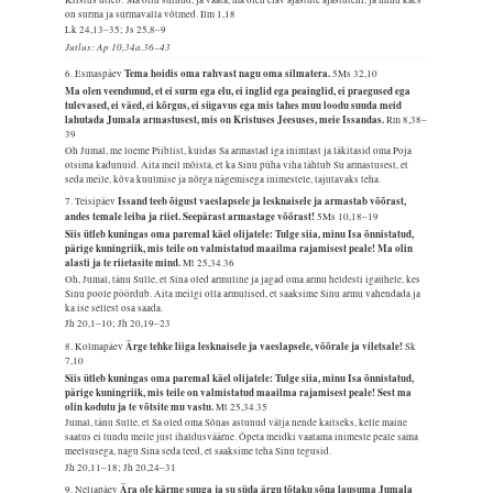
on surma ja surmavalla võtmed.
Ilm 1,18
Lk 24,13–35; Js 25,8–9
Jutlus: Ap 10,34a.36–43
Tema hoidis oma rahvast nagu oma silmatera.
6. Esmaspäev
5Ms 32,10
Ma olen veendunud, et ei surm ega elu, ei inglid ega peainglid, ei praegused ega
tulevased, ei väed, ei kõrgus, ei sügavus ega mis tahes muu loodu suuda meid
lahutada Jumala armastusest, mis on Kristuses Jeesuses, meie Issandas.
Rm 8,38–
39
Oh Jumal, me loeme Piiblist, kuidas Sa armastad iga inimlast ja läkitasid oma Poja
otsima kadunuid. Aita meil mõista, et ka Sinu püha viha lähtub Su armastusest, et
seda meile, kõva kuulmise ja nõrga nägemisega inimestele, tajutavaks teha.
Issand teeb õigust vaeslapsele ja lesknaisele ja armastab võõrast,
7. Teisipäev
andes temale leiba ja riiet. Seepärast armastage võõrast!
5Ms 10,18–19
Siis ütleb kuningas oma paremal käel olijatele: Tulge siia, minu Isa õnnistatud,
pärige kuningriik, mis teile on valmistatud maailma rajamisest peale! Ma olin
alasti ja te riietasite mind.
Mt 25,34.36
Oh, Jumal, tänu Sulle, et Sina oled armuline ja jagad oma armu heldesti igaühele, kes
Sinu poole pöördub. Aita meilgi olla armulised, et saaksime Sinu armu vahendada ja
ka ise sellest osa saada.
Jh 20,1–10; Jh 20,19–23
Ärge tehke liiga lesknaisele ja vaeslapsele, võõrale ja viletsale!
8. Kolmapäev
Sk
7,10
Siis ütleb kuningas oma paremal käel olijatele: Tulge siia, minu Isa õnnistatud,
pärige kuningriik, mis teile on valmistatud maailma rajamisest peale! Sest ma
olin kodutu ja te võtsite mu vastu.
Mt 25,34.35
Jumal, tänu Sulle, et Sa oled oma Sõnas astunud välja nende kaitseks, kelle maine
saatus ei tundu meile just ihaldusväärne. Õpeta meidki vaatama inimeste peale sama
meelsusega, nagu Sina seda teed, et saaksime teha Sinu tegusid.
Jh 20,11–18; Jh 20,24–31
Ära ole kärme suuga ja su süda ärgu tõtaku sõna lausuma Jumala
9. Neljapäev