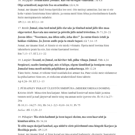
Issand küsis Joonalt: Kas sul on õigus vihastada?
16. Neljapäev
Jn 4,4
Olge armulised, nagu teie Isa on armuline.
Lk 6,36
Jumal, me täname Sind Joona õpetliku loo eest. Ole meilegi armuline, kui me ei ole
kohe valmis kuuletuma Sinu tahtele, ja suuna meid Sinu Sõna ja elusündmuste kaudu
Sulle meelepärastele radadele.
1Pt 2,1–10; Ef 2,1–10
Jumal, sina teed mind jälle elavaks ja tõmbad mind jälle üles maa
17. Reede
sügavustest. Kasvata mu suurust ja pöördu jälle mind trööstima.
Ps 71,20–21
Jeesus ütles: "Noormees, ma ütlen sulle, ärka üles!" Ja surnu tõusis istuli ja
hakkas rääkima. Ja Jeesus andis poja ta emale tagasi.
Lk 7,14–15
Jumal, me täname Sind, et Sinule ei ole miski võimatu. Õpeta meid lootma Sinu
lahenduste peale ka siis, kui oleme kaotanud lootuse.
Ilm 7,13–17; Ef 2,11–22
Issand, su Jumal, on hävitav tuli, püha vihaga Jumal.
18. Laupäev
5Ms 4,24
Seepärast, saades kuningriigi, mis ei kõigu, olgem tänulikud ja teenigem seega
Jumalat tema meelt mööda pelglikkuse ja aukartusega.
Hb 12,28
Tänu Sulle, Jumal, et tohime Sind usaldada kui armast Isa. Pane siiski meie südamesse
ka püha kartust Sinu ees, et oleksime allaheitlikud Sinu tahtele.
Ap 8,26–39; Ef 3,1–13
2. PÜHAPÄEV PÄRAST ÜLESTÕUSMISPÜHA (MISERICORDIAS DOMINI)
Kristus ütleb: Mina olen hea karjane. Minu lambad kuulevad minu häält ja mina
tunnen neid ja nad järgnevad mulle ning ma annan neile igavese elu.
Jh 10,11a.27–
28a
Jh 10,11–16(27–30); Hs 34,1–2(3–9)10–16.31; Ps 75
Jutlus: Hb 13,20–21
Ma otsin kadunut ja toon tagasi eksinu, ma seon haavatut ja
19. Pühapäev
kinnitan nõtra.
Hs 34,16
Te olite nagu eksijad lambad, aga nüüd te olete pöördunud oma hingede Karjase ja
Hooldaja poole.
1Pt 2,25
Jumal, me täname Sind, et Sinu kojad on täna avatud kadunuile, eksinuile, haavatuile,