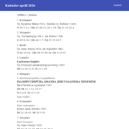
Kalender aprill 2026
Seaded
APRILL / jürikuu
1. Kolmapäev
Vg. Egiptuse Maria †VI s.; Suzdali vg. Eufiimi †1404
Js 58:1-11; 1Ms 43:26-31, 45:1-16; Õp 21:23-22:4
2. Neljapäev
Vg. Tiit Imetegija †IX s.; mr. Edeesi †306
Js 65:8-16; 1Ms 46:1-7; Õp 23:15-24:5
3. Reede
Vg. tunn. Nikita †824; mr. Elpidifor †III s.
Js 66:10-24; 1Ms 49:33-50:26; Õp 31:8-32
4. Laupäev
Laatsaruse laupäev
Vg-d Joosep Laulukirjutaja ja Georgi †883
Hb 12:28-13:8; Jh 11:1-45
5. Pühapäev
1. ülestõusmispüha (riigipühana)
PALMIPUUDEPÜHA, ISSANDA JERUUSALEMMA MINEMINE
Mr-d Teodul ja Agatopod †303
HE Mt 21:1-11, 15-17
Fl 4:4-9; Jh 12:1-18
Suur nädal
6. Esmaspäev
Suur esmaspäev
Konst. üpsk. Eutiiki †582
Mt 21:18-43; Mt 24:3-35
7. Teisipäev
Suur teisipäev
Vg. tunn. Georgi †820
Mt 22:15-23:39; Mt 24:36-26:2