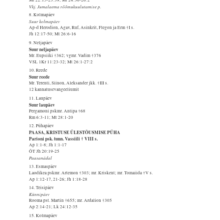
Vkj. Jumalaema rõõmukuulutamise p.
8. Kolmapäev
Suur kolmapäev
Ap-d Herodion, Agav, Ruf, Asinkrit, Flegon ja Erm †I s.
Jh 12:17-50; Mt 26:6-16
9. Neljapäev
Suur neljapäev
Mr. Eupsiiki †362; vgmr. Vadim †376
VSL 1Kr 11:23-32; Mt 26:1-27:2
10. Reede
Suur reede
Mr. Terenti, Siinon, Aleksander jkk. †III s.
12 kannatusevangeeliumit
11. Laupäev
Suur laupäev
Pergamoni pskmr. Antipa †68
Rm 6:3-11; Mt 28:1-20
12. Pühapäev
PAASA, KRISTUSE ÜLESTÕUSMISE PÜHA
Parioni psk. tunn. Vassiili † VIII s.
Ap 1:1-8; Jh 1:1-17
ÕT Jh 20:19-25
Paasanädal
13. Esmaspäev
Laodikea pskmr. Artemon †303; mr. Kriskent; mr. Tomaiida †V s.
Ap 1:12-17, 21-26; Jh 1:18-28
14. Teisipäev
Künnipäev
Rooma pst. Martin †655; mr. Ardalion †305
Ap 2:14-21; Lk 24:12-35
15. Kolmapäev