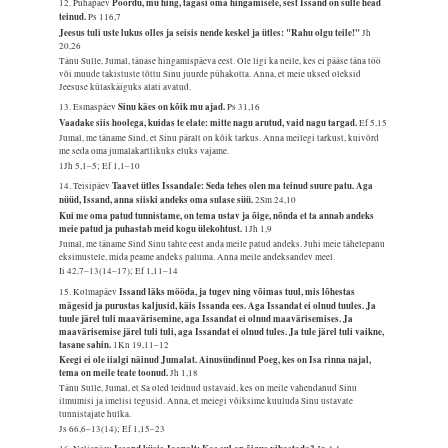
Pöördu, mu hing, tagasi oma hingamisele, sest Issand on sulle head
12. Pühapäev
teinud.
Ps 116,7
Jeesus tuli uste lukus olles ja seisis nende keskel ja ütles: "Rahu olgu teile!"
Jh
20,26
Tänu Sulle, Jumal, tänase hingamispäeva eest. Ole ligi ka neile, kes ei pääse täna töö
või muude takistuste tõttu Sinu juurde pühakotta. Anna, et meie uksed oleksid
Jeesuse külaskäiguks alati avatud.
Sinu käes on kõik mu ajad.
13. Esmaspäev
Ps 31,16
Vaadake siis hoolega, kuidas te elate: mitte nagu arutud, vaid nagu targad.
Ef 5,15
Jumal, me täname Sind, et Sinu päralt on kõik tarkus. Anna meilegi tarkust, kuivõrd
me seda oma jumalakartlikuks eluks vajame.
1Jh 5,1–5; Ef 1,1–10
Taavet ütles Issandale: Seda tehes olen ma teinud suure patu. Aga
14. Teisipäev
nüüd, Issand, anna siiski andeks oma sulase süü.
2Sm 24,10
Kui me oma patud tunnistame, on tema ustav ja õige, nõnda et ta annab andeks
meie patud ja puhastab meid kogu ülekohtust.
1Jh 1,9
Jumal, me täname Sind Sinu tahte eest anda meile patud andeks. Juhi meie tähelepanu
eksimustele, mida peame andeks paluma. Anna meile andeksandev meel.
Ii 42,7–13(14–17); Ef 1,11–14
Issand läks mööda, ja tugev ning võimas tuul, mis lõhestas
15. Kolmapäev
mägesid ja purustas kaljusid, käis Issanda ees. Aga Issandat ei olnud tuules. Ja
tuule järel tuli maavärisemine, aga Issandat ei olnud maavärisemises. Ja
maavärisemise järel tuli tuli, aga Issandat ei olnud tules. Ja tule järel tuli vaikne,
tasane sahin.
1Kn 19,11–12
Keegi ei ole iialgi näinud Jumalat. Ainusündinud Poeg, kes on Isa rinna najal,
tema on meile teate toonud.
Jh 1,18
Tänu Sulle, Jumal, et Sa oled leidnud ustavaid, kes on meile vahendanud Sinu
ilmumisi ja imelisi tegusid. Anna, et meiegi võiksime kuuluda Sinu ustavate
tunnistajate hulka.
Js 66,6–13(14); Ef 1,15–23