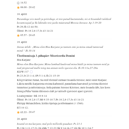
14.52
06.00
-
20.42
18. aprill
Parandage siis meelt ja pöörduge, et teie patud kustutataks, nii et Issandalt tuleksid
kosumisajad ja Ta läkitaks teie jaoks määratud Messia Jeesuse. Ap 3:19-20
Ps 29;Jh 12:44-50;
Õhtul: Ps 18:2,8-17;Js 43:14-21
05.57
-
20.45
19. aprill
Jeesus ütleb: „Mina olen Hea Karjane ja tunnen omi ja minu omad tunnevad
mind.“ Jh 10:14
Ülestõusmisaja 3. pühapäev Misericordia Domini
Hea Karjane
Mina olen Hea Karjane. Minu lambad kuulevad minu häält ja mina tunnen neid ja
nad järgnevad mulle ning ma annan neile igavese elu. Jh 10:11a,27-28a
KLPR 317
Ps 23;Jr 23:1-4;1Pt 5:1-4;Jh 21:15-19
Kõigeväeline Jumal, Sa oled tõstnud surmast Issanda Jeesuse, meie suure Karjase.
Läkita meidki karjastena otsima kadunuid, parandama haavatuid ja toitma üksteist
tunnetuse ja mõistmisega. Seda palume Jeesuse Kristuse, meie Issanda läbi, kes koos
Sinuga Püha Vaimu ühtsuses elab ja valitseb igavesest ajast igavesti.
Lisalugemine: Srk 18:8-14
Õhtul: Ps 18:2,8-17;Mt 9:35-10:7;Ps 18:2,8-17;Js 43:14-21
Philipp Melanchthon, kiriku õpetaja ja reformaator († 1560)
Ef 3:8-12;
05.55
-
20.47
20. aprill
Issand on mu karjane, mul pole millestki puudust. Ps 23:1
Ps 136:1,11-17,21-26;4Ms 7:12-23;Sk 9:14,16-17 või Sk 10:1-3,6-7