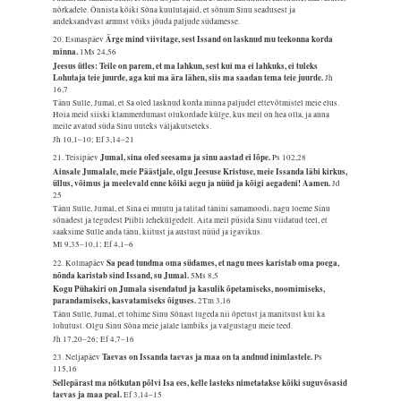
nõrkadele. Õnnista kõiki Sõna kuulutajaid, et sõnum Sinu seadusest ja
andeksandvast armust võiks jõuda paljude südamesse.
Ärge mind viivitage, sest Issand on lasknud mu teekonna korda
20. Esmaspäev
minna.
1Ms 24,56
Jeesus ütles: Teile on parem, et ma lahkun, sest kui ma ei lahkuks, ei tuleks
Lohutaja teie juurde, aga kui ma ära lähen, siis ma saadan tema teie juurde.
Jh
16,7
Tänu Sulle, Jumal, et Sa oled lasknud korda minna paljudel ettevõtmistel meie elus.
Hoia meid siiski klammerdumast olukordade külge, kus meil on hea olla, ja anna
meile avatud süda Sinu uuteks väljakutseteks.
Jh 10,1–10; Ef 3,14–21
Jumal, sina oled seesama ja sinu aastad ei lõpe.
21. Teisipäev
Ps 102,28
Ainsale Jumalale, meie Päästjale, olgu Jeesuse Kristuse, meie Issanda läbi kirkus,
üllus, võimus ja meelevald enne kõiki aegu ja nüüd ja kõigi aegadeni! Aamen.
Jd
25
Tänu Sulle, Jumal, et Sina ei muutu ja talitad tänini samamoodi, nagu loeme Sinu
sõnadest ja tegudest Piibli lehekülgedelt. Aita meil püsida Sinu viidatud teel, et
saaksime Sulle anda tänu, kiitust ja austust nüüd ja igavikus.
Mt 9,35–10,1; Ef 4,1–6
Sa pead tundma oma südames, et nagu mees karistab oma poega,
22. Kolmapäev
nõnda karistab sind Issand, su Jumal.
5Ms 8,5
Kogu Pühakiri on Jumala sisendatud ja kasulik õpetamiseks, noomimiseks,
parandamiseks, kasvatamiseks õiguses.
2Tm 3,16
Tänu Sulle, Jumal, et tohime Sinu Sõnast lugeda nii õpetust ja manitsust kui ka
lohutust. Olgu Sinu Sõna meie jalale lambiks ja valgustagu meie teed.
Jh 17,20–26; Ef 4,7–16
Taevas on Issanda taevas ja maa on ta andnud inimlastele.
23. Neljapäev
Ps
115,16
Sellepärast ma nõtkutan põlvi Isa ees, kelle lasteks nimetatakse kõiki suguvõsasid
taevas ja maa peal.
Ef 3,14–15