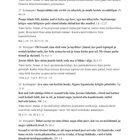
Õnnista Sõna kuulutamist ja kuulmist.
Saagu nähtavaks su töö su sulastele ja nende lastele su auhiilgus.
27. Esmaspäev
Ps
90,16
Pange tähele lilli, kuidas nad ei ketra ega koo; aga ma ütlen teile: Saalomongi
kõiges oma hiilguses pole olnud nõnda ehitud kui üks nendest.
Lk 12,27
Tänu Sulle, Jumal, et Sa julgustad omasid elama päevhaaval, lootes Sinu ettehoolduse
peale. Hoia meid Sinu armu kuritarvitamast. Kasuta meid rohkesti Sinu
kaastöölistena.
Rm 1,18–25; Ef 5,15–20
Oh Issand, sina oled suur ja kardetav Jumal, kes peab lepingut ja
28. Teisipäev
osutab heldust neile, kes teda armastavad ja tema käske peavad. Me oleme pattu
teinud ja eksinud.
Tn 9,4–5
Jeesus ütleb: Kes minu juurde tuleb, seda ma ei lükka välja.
Jh 6,37
Tänu Sulle, Jumal, et Sa ei aja minema kedagi, kes patukahetsuses Sinu poole
pöördub. Katku Sinu Poja Jeesuse Kristuse lepitusveri kinni meie patud. Juuri meist
välja kõik kavalus ja anna meile siirad südamed.
1Tm 4,(1–3)4.5; Ef 5,21–33
Ava oma suu keeletu heaks, õiguse tegemiseks kõigile põlatuile.
29. Kolmapäev
Õp
31,8
Kui nad rahvahulga tõttu ei saanud teda tuua Jeesuse lähedale, võtsid nad katuse
sealt kohalt lahti, kus ta oli, ja teinud augu, lasksid alla kanderaami, millel
halvatu lamas.
Mk 2,4
Tänu Sulle, Jumal, et Sa oled kõigi rõhutute ja põlatute eestkostja. Anna ka meile
osavõtlik süda kõigi kannatajate vastu. Tee meid leidlikuks armastuses.
Jh 8,31–36; Ef 6,1–4
Tuhat aastat on sinu silmis nagu eilne päev, kui see on möödunud, ja
30. Neljapäev
nagu vahikord öösel.
Ps 90,4
Issand ei viivita tõotust täitmast, nii nagu mõned peavad seda viivitamiseks, vaid
tema on teie vastu pikameelne, sest ta ei taha, et keegi hukkuks, vaid et kõik
jõuaksid meeleparandusele.
2Pt 3,9