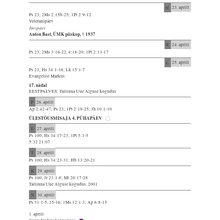
N
23. aprill
Ps 23; 2Ms 2:15b-25; 1Pt 2:9-12
Veteranipäev
Jüripäev
Anton Bast, ÜMK piiskop, † 1937
R
24. aprill
Ps 23; 2Ms 3:16-22, 4:18-20; 1Pt 2:13-17
L
25. aprill
Ps 23; Hs 34:1-16; Lk 15:1-7
Evangelist Markus
17. nädal
EESTPALVES: Tallinna Uue Alguse kogudus
P
26. aprill
Ap 2:42-47; Ps 23; 1Pt 2:19-25; Jh 10:1-10
ÜLESTÕUSMISAJA 4. PÜHAPÄEV
E
27. aprill
Ps 100; Hs 34:17-23; 1Pt 5:1-5
5:32 21:07
T
28. aprill
Ps 100; Hs 34:23-31; Hb 13:20-21
K
29. aprill
Ps 100; Jr 23:1-8; Mt 20:17-28
Tallinna Uue Alguse kogudus, 2001
N
30. aprill
Ps 31:1-5, 15-16; 1Ms 12:1-3; Ap 6:8-15
1. aprill