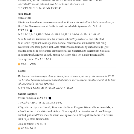
lõpetatud!“ ja, langetanud pea, heitis hinge. Jh 19:29-30
Ps 35:19-28;Nl 3:34-50;Mk 15:42-47
Suur Reede
Jumala Tall
Nõnda on Jumal maailma armastanud, et Ta oma ainusündinud Poja on andnud, et
ükski, kes Temasse usub, ei hukkuks, vaid et tal oleks igavene elu. Jh 3:16
KLPR 94
Ps 22:7-20;Js 53;Hb 5:7-10 või Gl 6:14;Jh 19:16-30 või Jh 18:1-19:42
Püha Jumal, me kummardume täna vaimus Sinu Poja risti alla, mille Sa oled
püstitanud lepituseks enda ja meie vahele, et hukka mõista maailma patt ning
avalikuks teha meie päratu süü. Aita meil seda ära tunda ning anna meile julgust
usaldada end Sinu seletamatu armu hoolde, kes Sa neile, kes kahetsuses risti alla
kummarduvad, andeks annad Jeesuse Kristuse, Sinu Poja, meie Issanda läbi.
Lisalugemine: Trk 2:1,12-21
06.41
-
20.09
4. aprill
Ma tean, et mu Lunastaja elab, ja Tema jääb viimsena põrmu peale seisma. Ii 19:25
või Kristus kannatas pattude pärast üheainsa korra, õige ülekohtuste eest, et Ta teid
juhiks Jumala juurde. 1Pt 3:18
Ps 129;Hb 9:24-28;Mt 12:38-42 või Nl 3:51-63
Vaikne Laupäev
KLPR 99
Jeesus on hauas
Ii 19:25-27;1Pt 3:18-22;Mt 27:62-66;
Kõigeväeline igavene Jumal, Sinu ainusündinud Poeg on läinud alla surmavalda ja
auliselt surnuist üles tõusnud. Aita, et Sinu vagad, kes on ristimises koos Temaga
maetud, päriksid Tema ülestõusmise väel igavese elu. Seda palume Jeesuse Kristuse,
Sinu Poja, meie Issanda läbi.
Lisalugemine: Trk 3:1-8
06.38
-
20.11