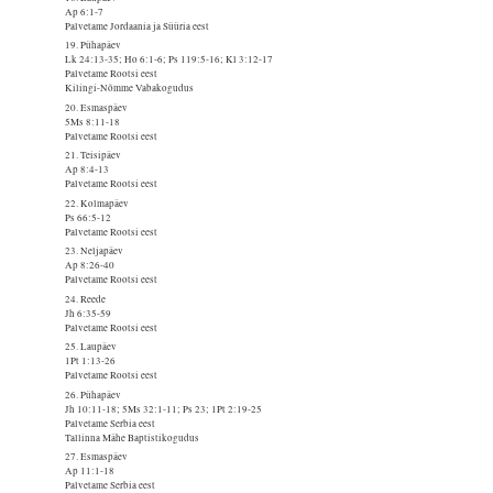
Ap 6:1-7
Palvetame Jordaania ja Süüria eest
19. Pühapäev
Lk 24:13-35; Ho 6:1-6; Ps 119:5-16; Kl 3:12-17
Palvetame Rootsi eest
Kilingi-Nõmme Vabakogudus
20. Esmaspäev
5Ms 8:11-18
Palvetame Rootsi eest
21. Teisipäev
Ap 8:4-13
Palvetame Rootsi eest
22. Kolmapäev
Ps 66:5-12
Palvetame Rootsi eest
23. Neljapäev
Ap 8:26-40
Palvetame Rootsi eest
24. Reede
Jh 6:35-59
Palvetame Rootsi eest
25. Laupäev
1Pt 1:13-26
Palvetame Rootsi eest
26. Pühapäev
Jh 10:11-18; 5Ms 32:1-11; Ps 23; 1Pt 2:19-25
Palvetame Serbia eest
Tallinna Mähe Baptistikogudus
27. Esmaspäev
Ap 11:1-18
Palvetame Serbia eest