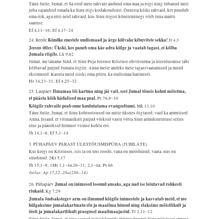
Tänu Sulle, Jumal, et Sa oled meie rahvale andnud oma maa ja riigi ning lubanud meil
juba sajandeid omada ka Sinu riigi kodakondsust. Õnnista kõiki rahvaid, kel puudub
oma riik, aga eriti neid rahvaid, kus Sinu riigist kõneleminegi võib tuua märtri
saatuse.
Ef 4,11–16; Ef 4,17–24
Kündke enestele uudismaad ja ärge külvake kibuvitste sekka!
24. Reede
Jr 4,3
Jeesus ütles: Ükski, kes paneb oma käe adra külge ja vaatab tagasi, ei kõlba
Jumala riigile.
Lk 9,62
Jumal, me täname Sind, et Sinu Poja Jeesuse Kristuse ohvrisurma ja ülestõusmise läbi
kõlbavad paljud Jumala riigile. Anna meile andeks meie tagasivaatamised ja muud
eksimused. Kasuta meid siiski oma põllu, ka uudismaa harimisel.
Hs 34,23–31; Ef 4,25–32
Ilmamaa lõi kartma ning jäi vait, sest Jumal tõusis kohut mõistma,
25. Laupäev
et päästa kõik hädalised maa peal.
Ps 76,9–10
Kõigile rahvaile peab enne kuulutatama evangeeliumi.
Mk 13,10
Tänu Sulle, Jumal, et Sinu kohtuotsused on mitte üksnes õiglased, vaid ka armulised.
Anna, Issand, et võimalikult paljud võiksid vastu võtta Sinu armukuulutuse selles
elus ja pääseksid hirmust viimse kohtu ees.
Jh 14,1–6; Ef 5,1–14
3. PÜHAPÄEV PÄRAST ÜLESTÕUSMISPÜHA (JUBILATE)
Kui keegi on Kristuses, siis ta on uus loodu, vana on möödunud, vaata, uus on
sündinud.
2Kr 5,17
Jh 15,1–8; 1Ms 1,1–4a.26–31; 2,1–4a; Ps 66
Jutlus: Ap 17,22–28a(28b–34)
Jumal on inimesed loonud ausaks, aga nad ise leiutavad rohkesti
26. Pühapäev
riukaid.
Kg 7,29
Jumala õndsakstegev arm on ilmunud kõigile inimestele ja kasvatab meid, et me
hülgaksime jumalakartmatu elu ja maailma himud ning elaksime mõistlikult ja
õieti ja jumalakartlikult praegusel maailmaajastul.
Tt 2,11–12
Tänu Sulle, Jumal, et täna saavad paljud kuulda rõõmusõnumit Sinu päästvast armust.