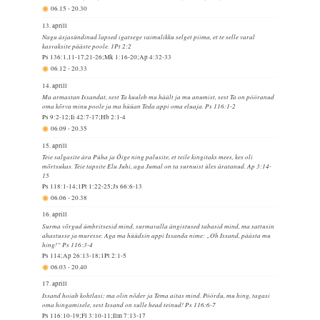
06.15
-
20.30
13. aprill
Nagu äsjasündinud lapsed igatsege vaimulikku selget piima, et te selle varal
kasvaksite pääste poole. 1Pt 2:2
Ps 136:1,11-17,21-26;Mk 1:16-20;Ap 4:32-33
06.12
-
20.33
14. aprill
Ma armastan Issandat, sest Ta kuuleb mu häält ja mu anumist, sest Ta on pööranud
oma kõrva minu poole ja ma hüüan Teda appi oma eluaja. Ps 116:1-2
Ps 9:2-12;Ii 42:7-17;Hb 2:1-4
06.09
-
20.35
15. aprill
Teie salgasite ära Püha ja Õige ning palusite, et teile kingitaks mees, kes oli
mõrtsukas. Teie tapsite Elu Juhi, aga Jumal on ta surnuist üles äratanud. Ap 3:14-
15
Ps 118:1-14;1Pt 1:22-25;Js 66:6-13
06.06
-
20.38
16. aprill
Surma võrgud ümbritsesid mind, surmavalla ängistused tabasid mind, ma sattusin
ahastusse ja muresse. Aga ma hüüdsin appi Issanda nime: „Oh Issand, päästa mu
hing!“ Ps 116:3-4
Ps 114;Ap 26:13-18;1Pt 2:1-5
06.03
-
20.40
17. aprill
Issand hoiab kohtlasi; ma olin nõder ja Tema aitas mind. Pöördu, mu hing, tagasi
oma hingamisele, sest Issand on sulle head teinud! Ps 116:6-7
Ps 116:10-19;Fl 3:10-11;Ilm 7:13-17