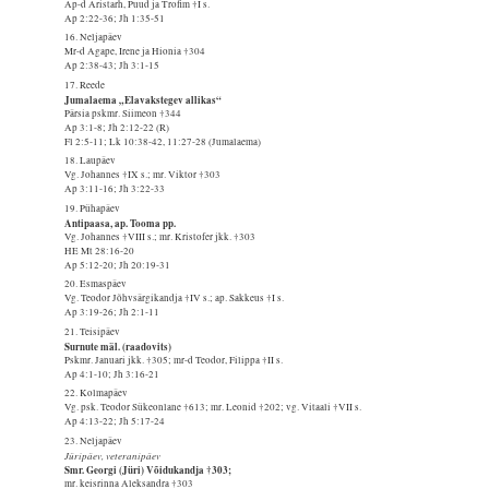
Ap-d Aristarh, Puud ja Trofim †I s.
Ap 2:22-36; Jh 1:35-51
16. Neljapäev
Mr-d Agape, Irene ja Hionia †304
Ap 2:38-43; Jh 3:1-15
17. Reede
Jumalaema „Elavakstegev allikas“
Pärsia pskmr. Siimeon †344
Ap 3:1-8; Jh 2:12-22 (R)
Fl 2:5-11; Lk 10:38-42, 11:27-28 (Jumalaema)
18. Laupäev
Vg. Johannes †IX s.; mr. Viktor †303
Ap 3:11-16; Jh 3:22-33
19. Pühapäev
Antipaasa, ap. Tooma pp.
Vg. Johannes †VIII s.; mr. Kristofer jkk. †303
HE Mt 28:16-20
Ap 5:12-20; Jh 20:19-31
20. Esmaspäev
Vg. Teodor Jõhvsärgikandja †IV s.; ap. Sakkeus †I s.
Ap 3:19-26; Jh 2:1-11
21. Teisipäev
Surnute mäl. (raadovits)
Pskmr. Januari jkk. †305; mr-d Teodor, Filippa †II s.
Ap 4:1-10; Jh 3:16-21
22. Kolmapäev
Vg. psk. Teodor Sükeonlane †613; mr. Leonid †202; vg. Vitaali †VII s.
Ap 4:13-22; Jh 5:17-24
23. Neljapäev
Jüripäev, veteranipäev
Smr. Georgi (Jüri) Võidukandja †303;
mr. keisrinna Aleksandra †303