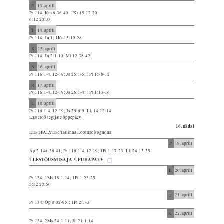
E
13. aprill
Ps 114; Km 6:36-40; 1Kr 15:12-20
6:12 20:33
T
14. aprill
Ps 114; Jn 1; 1Kr 15:19-28
K
15. aprill
Ps 114; Jn 2:1-10; Mt 12:38-42
N
16. aprill
Ps 116:1-4, 12-19; Js 25:1-5; 1Pt 1:8b-12
R
17. aprill
Ps 116:1-4, 12-19; Js 26:1-4; 1Pt 1:13-16
L
18. aprill
Ps 116:1-4, 12-19; Js 25:6-9; Lk 14:12-14
Lastetöö tegijate õppepäev
16. nädal
EESTPALVES: Tallinna Lootuse kogudus
P
19. aprill
Ap 2:14a, 36-41; Ps 116:1-4, 12-19; 1Pt 1:17-23; Lk 24:13-35
ÜLESTÕUSMISAJA 3. PÜHAPÄEV
E
20. aprill
Ps 134; 1Ms 18:1-14; 1Pt 1:23-25
5:52 20:50
T
21. aprill
Ps 134; Õp 8:32-9:6; 1Pt 2:1-3
K
22. aprill
Ps 134; 2Ms 24:1-11; Jh 21:1-14