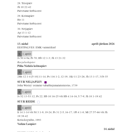
28. Teisipäev
Jh 10:22-42
Palvetame Serbia eest
29. Kolmapäev
Ho 11
Palvetame Serbia eest
30. Neljapäev
Ap 13:1-12
Palvetame Serbia eest
13. nädal
aprill-jürikuu 2026
EESTPALVES: EMK vaimulikud
K
1. aprill
Js 50:4-9a; Ps 70; Hb 12:1-3; Jh 13:21-32
Karjalaskepäev
Püha Nädala kolmapäev
N
2. aprill
2Ms 12:1-4 [5-10] 11-14; Ps 116:1-2, 12-19; 1Kr 11:23-26; Jh 13:1-17, 31b-35
SUUR NELJAPÄEV
John Wesley' esimene vabaõhujumalateenistus, 1739
R
3. aprill
Js 52:13-53:12; Ps 22; Hb 10:16-25 või Hb 4:14-16, 5:7-9; Jh 18:1-19:42
SUUR REEDE
L
4. aprill
Ii 14:1-14 või Nl 3:1-9, 19-24; Ps 31:2-5, 16-17; 1Pt 4:1-8; Mt 27:57-66 või Jh
19:38-42
Keila kogudus, 1993
Vaikne Laupäev
14. nädal