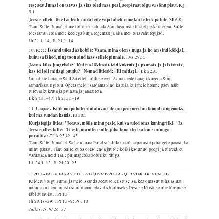
ees; sest Jumal on taevas ja sina oled maa peal, seepärast olgu su sõnu pisut.
Kg
5,1
Jeesus ütleb: Teie Isa teab, mida teile vaja läheb, enne kui te teda palute.
Mt 6,8
Tänu Sulle, Jumal, et me tohime usaldada Sinu headust, ilma et peaksime end Sulle
tõestama. Hoia meid keelega kurja tegemast ja aita meil olla rahutegijad.
Jh 21,1–14; Jh 21,1–14
Issand ütles Jaakobile: Vaata, mina olen sinuga ja hoian sind kõikjal,
10. Reede
kuhu sa lähed, ning toon sind taas sellele pinnale.
1Ms 28,15
Jeesus ütles jüngritele: "Kui ma läkitasin teid kukruta ja paunata ja jalatsiteta,
kas teil oli midagi puudu?" Nemad ütlesid: "Ei midagi."
Lk 22,35
Jumal, me täname Sind Su ettehoolduse eest. Anna meile tänagi kogeda Sinu
armurikast ligiolu. Õpeta meid usaldama Sind ka siis, kui meie homne päev näib
tulevat kukruta ja paunata ja jalatsiteta.
Lk 24,36–47; Jh 21,15–19
Kõik mu pahateod ulatuvad üle mu pea; need on läinud rängemaks,
11. Laupäev
kui ma suudan kanda.
Ps 38,5
Kurjategija ütles: "Jeesus, mõtle minu peale, kui sa tuled oma kuningriiki!" Ja
Jeesus ütles talle: "Tõesti, ma ütlen sulle, juba täna oled sa koos minuga
paradiisis."
Lk 23,42–43
Tänu Sulle, Jumal, et Sa lasid oma Pojal sündida maailma patuste ja haigete pärast, ka
minu pärast. Tänu Sulle, et Sa ootad enda juurde kõiki kadunud poegi ja tütreid, et
varustada neid Talle pulmapeoks sobiliku rüüga.
Lk 24,1–12; Jh 21,20–25
1. PÜHAPÄEV PÄRAST ÜLESTÕUSMISPÜHA (QUASIMODOGENITI)
Kiidetud olgu Jumal ja meie Issanda Jeesuse Kristuse Isa, kes oma suurt halastust
mööda on meid uuesti sünnitanud elavaks lootuseks Jeesuse Kristuse ülestõusmise
läbi surnuist.
1Pt 1,3
Jh 20,19–29; 1Pt 1,3–9; Ps 110
Jutlus: Js 40,26–31