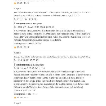
06.32
-
20.16
7. aprill
Meie kuulutame teile rõõmusõnumit isadele antud tõotusest, et Jumal Jeesust üles
äratades on täielikult täitnud tõotuse nende lastele, meile. Ap 13:32-33
Ps 9:2-12;1Kr 15:20-28;
Ülestõusmisnädala Teisipäev
Ps 105:1-6(7-10);Ap 13:23-33;Lk 24:36-49;
Kõigeväeline Jumal, oma Poja alanduse läbi ülendasid Sa langenud maailma ja
päästsid meid surma lootusetusest. Õpeta meid mõistma Sinu sõna tõotusi ning ava
meie süda vastu võtma lunastuse sõnumit. Kingi oma ustavale rahvale osa igavesest
rõõmust Jeesuse Kristuse, ülestõusnud Issanda läbi.
Lisalugemine: 1Mak 4:36-59
06.29
-
20.18
8. aprill
Laulge Issandale, kiitke Tema nime, kuulutage päevast päeva Tema päästet! Ps 96:2
Ps 118:1-14;1Kr 15:35-49;
Ülestõusmisnädala Kolmapäev
Ps 96:1-6;Ap 2:22-32;Jh 21:1-14;
Kõigeväeline Jumal, Sina oled kinkinud meile taas selle rõõmuaja. Sina vaatad
heatahtlikult meie peale hoolimata sellest, et oleme sageli kahelnud Sinu tõotustes ja
ustavuses. Tugevda meie usku ja anna tunda oma lähedust, kui meie usk lööb
kõikuma või pöördume uhkes enesekindluses Sinust eemale. Ava meie süda ja
silmad, et me võiksime oma elus märgata Sinu Poja, ülestõusnud Issanda väge ning
rõõmuga järgida Teda, kes koos Sinuga Püha Vaimu ühtsuses elab ja valitseb
igavesest ajast igavesti.
Lisalugemine: Trk 15:1-4
06.26
-
20.21
9. aprill