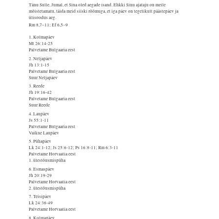
Tänu Sulle, Jumal, et Sina oled aegade isand. Ehkki Sinu ajataju on meile
mõistetamatu, täida meid siiski rõõmuga, et iga päev on tegelikult päästepäev ja
ülisoodus aeg.
Rm 8,7–11; Ef 6,5–9
1. Kolmapäev
Mt 26:14-25
Palvetame Bulgaaria eest
2. Neljapäev
Jh 13:1-15
Palvetame Bulgaaria eest
Suur Neljapäev
3. Reede
Jh 19:16-42
Palvetame Bulgaaria eest
Suur Reede
4. Laupäev
Js 55:1-11
Palvetame Bulgaaria eest
Vaikne Laupäev
5. Pühapäev
Lk 24:1-12; Js 25:6-12; Ps 16:8-11; Rm 6:3-11
Palvetame Horvaatia eest
1. ülestõusmispüha
6. Esmaspäev
Jh 20:19-29
Palvetame Horvaatia eest
2. ülestõusmispüha
7. Teisipäev
Lk 24:36-49
Palvetame Horvaatia eest
8. Kolmapäev