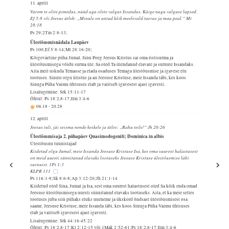
11. aprill
Varem te olite pimedus, nüüd aga olete valgus Issandas. Käige nagu valguse lapsed.
Ef 5:8 või Jeesus ütleb: „Minule on antud kõik meelevald taevas ja maa peal.“ Mt
28:18
Ps 29;2Tm 2:8-13;
Ülestõusmisnädala Laupäev
Ps 100;Ef 5:8-14;Mt 28:16-20;
Kõigeväeline püha Jumal, Sinu Poeg Jeesus Kristus sai oma ristisurma ja
ülestõusmisega võidu surma üle. Sa oled Ta ülendanud elavate ja surnute Issandaks.
Aita meil uskuda Temasse ja elada osaduses Temaga ülestõusmise ja igavese elu
lootuses. Sinule olgu ülistus ja au Jeesuse Kristuse, meie Issanda läbi, kes koos
Sinuga Püha Vaimu ühtsuses elab ja valitseb igavesest ajast igavesti.
Lisalugemine: Srk 15:11-17
Õhtul: Ps 18:2,8-17;Ilm 3:4-6
06.18
-
20.28
12. aprill
Jeesus tuli, jäi seisma nende keskele ja ütles: „Rahu teile!“ Jh 20:26
Ülestõusmisaja 2. pühapäev Quasimodogeniti; Dominica in albis
Ülestõusnu tunnistajad
Kiidetud olgu Jumal, meie Issanda Jeesuse Kristuse Isa, kes oma suurest halastusest
on meid uuesti sünnitanud elavaks lootuseks Jeesuse Kristuse ülestõusmise läbi
surnuist. 1Pt 1:3
KLPR 111
Ps 116:1-9;Sk 8:6-8;Ap 3:12-20;Jh 21:1-14
Kiidetud oled Sina, Jumal ja Isa, sest oma suurest halastusest oled Sa kõik enda omad
Jeesuse ülestõusmisega uuesti sünnitanud elavaks lootuseks. Aita, et ka meie selles
lootuses juba siin pühaks eluks uueneme ja ükskord õndsast ülestõusmisest osa
saame. Jeesuse Kristuse, meie Issanda läbi, kes koos Sinuga Püha Vaimu ühtsuses
elab ja valitseb igavesest ajast igavesti.
Lisalugemine: Srk 44:16-45:22
Õhtul: Ps 18:2,8-17;Kl 2:12-15 või 1Mak 2:52-61;Ps 18:2,8-17;Ilm 3:4-6