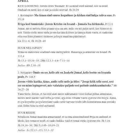
APRILL
KUU LOOSUNG: Jeesus ütles Toomale: Et sa mind oled näinud, siis sa usud.
Õndsad on need, kes ei näe ja siiski usuvad.
Jh 20,29
Ma tänan sind suures koguduses ja kiidan sind hulga rahva seas.
1. Kolmapäev
Ps
35,18
Et iga keel tunnistaks: Jeesus Kristus on Issand – Jumala Isa kirkuseks.
Fl 2,11
Jumal, me ei mõista Sinu plaane ega saa aru, miks on nii palju neid, kes Sinusse ei
usu. Täida siiski meie süda ja suu ka täna kiituse ja tänuga Sinu vastu, et saaksime
olla osa Sinu plaanist inimsoo ja kogu maailma päästmisel.
Lk 22,1–6; Jh 18,28–40
SUUR NELJAPÄEV
Tema on mälestuse seadnud oma imetegudele. Halastaja ja armuline on Issand.
Ps
111,4
Jh 13,1–15.34–35; 2Ms 12,1.3–4.6–7.11–14
Jutlus: Hb 2,10–18
Õnnis on see, kelle abi on Jaakobi Jumal, kelle lootus on Issanda
2. Neljapäev
peale.
Ps 146,5
Jeesus võttis karika, tänas, andis selle neile ja ütles: "Jooge kõik selle seest, sest
see on minu lepinguveri, mis valatakse paljude eest pattude andeksandmiseks."
Mt
26,27–28
Tänu Sulle, Jeesus, et Sa oled alati meile nähtamatul viisil kohal pühas armulauas,
milles meie näeme vaid leiba ja veini, aga usus võtame vastu igavese elu rooga. Anna,
et iga kogudus ja iga kristlane saaks selle taevase toidu läbi kinnitatuna maa soolaks
seal, kuhu Sina ta oled asetanud.
SUUR REEDE
Nõnda on Jumal maailma armastanud, et ta oma ainusündinud Poja on andnud, et
ükski, kes temasse usub, ei saaks hukka, vaid et temal oleks igavene elu.
Jh 3,16
Jh 19,16–30; 2Kr 5,(14b–18)19–21
Jutlus: Js (52,13–15); 53,1–12