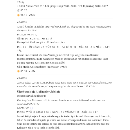
1748)
† 2018 Andres Taul, E.E.L.K. peapiiskop 2007–2010, EELK piiskop 2010–2017
05.32
05.41
-
20.59
25. aprill
Ainult headus ja heldus järgivad mind kõik mu elupäevad ja ma jään Issanda kotta
eluajaks. Ps 23:6
Ps 29;Js 40:9-11;
Õhtul: Ps 18:2,8-17;1Ms 1:1-5
Evangelist Markuse päev ehk markusepäev
Ps 1:1-3 Õp 15:28–33 (v Õp 3:1–6) Ap 15:35-41 Mk 13:5-13 (v Mk 1:1-4,14-
15);
Issand, meie Jumal, ela oma Vaimuga meie keskel ja valgusta oma Kirikut
rõõmusõnumiga, mida evangelist Markus kuulutab, et me õndsaks saaksime. Seda
palume Jeesuse Kristuse, meie Issanda läbi.
Uku Masing, usuteadlane, luuletaja († 1985)
05.38
-
21.02
26. aprill
Jeesus ütles: „Mina olen andnud neile Sinu sõna ning maailm on vihanud neid, sest
nemad ei ole maailmast, nii nagu minagi ei ole maailmast.“ Jh 17:14
Ülestõusmisaja 4. pühapäev Jubilate
Jumala rahva koduigatsus
Kui keegi on Kristuses, siis ta on uus loodu, vana on möödunud, vaata, uus on
sündinud! 2Kr 5:17
KLPR 120
Ps 66:1-9 või Ps 126;Js 54:7-10;1Pt 1:3-9 või 2Kr 4:16-18;Jh 17:11-17
Jumal, kõigi asjade Looja, nõnda nagu Sa äratad igal kevadel looduse uuele kasvule,
tahad Sa uuendada ka patu ja surma võimusesse langenud maailma. Aita meil leida
Sinu Pojas tõeline elu allikas ja üles ärgata osaduseks Sinuga. Seda palume Jeesuse
Kristuse, Sinu Poja, meie Issanda läbi.