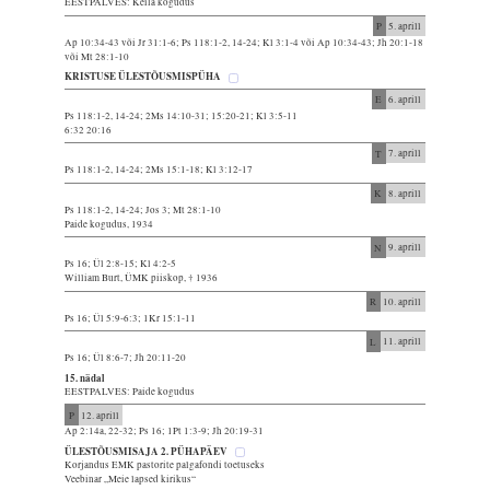
EESTPALVES: Keila kogudus
P
5. aprill
Ap 10:34-43 või Jr 31:1-6; Ps 118:1-2, 14-24; Kl 3:1-4 või Ap 10:34-43; Jh 20:1-18
või Mt 28:1-10
KRISTUSE ÜLESTÕUSMISPÜHA
E
6. aprill
Ps 118:1-2, 14-24; 2Ms 14:10-31; 15:20-21; Kl 3:5-11
6:32 20:16
T
7. aprill
Ps 118:1-2, 14-24; 2Ms 15:1-18; Kl 3:12-17
K
8. aprill
Ps 118:1-2, 14-24; Jos 3; Mt 28:1-10
Paide kogudus, 1934
N
9. aprill
Ps 16; Ül 2:8-15; Kl 4:2-5
William Burt, ÜMK piiskop, † 1936
R
10. aprill
Ps 16; Ül 5:9-6:3; 1Kr 15:1-11
L
11. aprill
Ps 16; Ül 8:6-7; Jh 20:11-20
15. nädal
EESTPALVES: Paide kogudus
P
12. aprill
Ap 2:14a, 22-32; Ps 16; 1Pt 1:3-9; Jh 20:19-31
ÜLESTÕUSMISAJA 2. PÜHAPÄEV
Korjandus EMK pastorite palgafondi toetuseks
Veebinar „Meie lapsed kirikus“