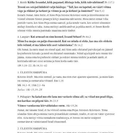
Kiitke Issandat, kõik paganad, ülistage teda, kõik rahvahõimud!
3. Reede
Ps 117,1
Trooni ees seisjad hüüdsid valju häälega: "Tall, kes on tapetud, on väärt võtma
väge ja rikkust ja tarkust ja võimu ja au ja kirkust ja õnnistust!"
Ilm 5,12
Iisraeli Jumal, tänu Sulle, et Sinu Poja Jeesuse Kristuse surm ja ülestõusmine on
viinud sõnumi Sinust peaaegu kõigi maailma rahvasteni. Hoia meist eemal viha
juutide vastu, kes Sinu Poja surma saatsid, ja ka nende vastu, kes sellest sõnumist
midagi kuulda ei taha. Anna meilegi andeksandvat ja pikka meelt, et Suure Reede
sõnum võiks muuta paremaks maailma meie ümber.
Kui armsad on sinu hooned, Issand Sebaot!
4. Laupäev
Ps 84,2
Minu Isa majas on palju eluasemeid. Kui see nõnda ei oleks, kas ma siis oleksin
teile öelnud, et ma lähen teile aset valmistama?
Jh 14,2
Oh Jumal, ka meie maal on olnud ajad, mil Sinu auks ehitatud palvekojad on jäänud
kogudustele kitsaks ja need on ehitatud suuremaks. Nüüd aga kipub neis ruumi üle
jääma. Anna oma kogudusele südant ja oskust minna teedele ja aedade äärde, et
keelitada rahvast sisse astuma ja Sinu koda saaks täis.
1Pt 3,18–22; Jh 19,31–42
1. ÜLESTÕUSMISPÜHA
Kristus ütleb: Ma olin surnud, ja vaata, ma olen elav ajastute ajastuteni, ja minu käes
on surma ja surmavalla võtmed.
Ilm 1,18
Mk 16,1–8; 1Sm 2,1–8a
Jutlus: 1Kr 15,19–28
Sa katad mu ette laua mu vastaste silma all; sa võiad mu pead õliga,
5. Pühapäev
mu karikas on pilgeni täis.
Ps 23,5
Viimse vaenlasena kõrvaldatakse surm.
1Kr 15,26
Jumal, me täname Sind, et Sa võitsid surma oma Pojas Jeesuses Kristuses. Tema
söandas Sinu abiga minna vastu piinarikkale surmale, teades, et see on värav igavesse
ellu. Aita meilgi võita surmahirm teadmisega, et Jeesus on meile sealpool
surmaväravat valmistanud head eluasemed.
2. ÜLESTÕUSMISPÜHA
Kristus ütleb: Ma olin surnud, ja vaata, ma olen elav ajastute ajastuteni, ja minu käes