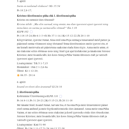
5. aprill
Surm on neelatud võidusse! 1Kr 15:54
Ps 18:2,8-17;
Kristuse ülestõusmise püha ehk 1. ülestõusmispüha
Kristus on surnuist üles tõusnud!
Kristus ütleb: „Ma olin surnud, ning ennäe, ma elan igavesest ajast igavesti ning
minu käes on surma ja surmavalla võtmed!“ Ilm 1:18
KLPR 102
Ps 118:15-24;Ho 6:1-3 või Hs 37:1-14;1Kr 15:12-22;Jh 20:1-10
Kõigeväeline, igavene Jumal, Sina oled oma Poja surmaga lunastanud meid patust ja
päästnud surma võimusest ning tõotanud Tema ülestõusmises meile igavest elu, et
me kuradi meelevalla alt päästetuna saaksime elada Sinu riigis. Anna meile armu, et
me elaksime selles rõõmsas usus ning Sind igal ajal kiidaksime ja tänaksime Jeesuse
Kristuse, meie Issanda läbi, kes koos Sinuga Püha Vaimu ühtsuses elab ja valitseb
igavesest ajast igavesti.
Lisalugemine: Trk 5:1-7,15
Hommikul: 1Sm 2:1-2,6-8a
Õhtul: Kl 1:12-20;
06.35
-
20.14
6. aprill
Issand on tõesti üles äratatud! Lk 24:34
2. ülestõusmispüha
KLPR 110
Kohtumine Ülestõusnuga
Ps 16:8-11;Ps 31:20-23;2Kr 5:15-21;Jh 20:11-18
Me täname Sind, Issand Jumal, taevane Isa, et Sa oma Poja meie üleastumiste pärast
oled surma andnud ja meie õigeksmõistmiseks üles äratanud. Anna meile oma Püha
Vaimu, et me selles rõõmsas usus elaksime ja kord igaveseks eluks üles tõuseksime.
Jeesuse Kristuse, meie Issanda läbi, kes koos Sinuga Püha Vaimu ühtsuses elab ja
valitseb igavesest ajast igavesti.
Lisalugemine: Kml 51-90
Õhtul: Ps 136:1,11-17,21-26;Ap 13:32-39;