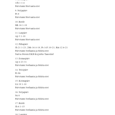
1Jh 1:1-4
Palvetame Horvaatia eest
9. Neljapäev
Ps 8
Palvetame Horvaatia eest
10. Reede
Mk 16:1-18
Palvetame Horvaatia eest
11. Laupäev
Ap 3:1-10
Palvetame Horvaatia eest
12. Pühapäev
Jh 21:1-23; 2Ms 16:4-18; Ps 145:10-21; Rm 12:6-21
Palvetame Jordaania ja Süüria eest
Narva-Jõesuu EKB Kogudus Taassünd
13. Esmaspäev
Ap 4:23-31
Palvetame Jordaania ja Süüria eest
14. Teisipäev
Ps 96
Palvetame Jordaania ja Süüria eest
15. Kolmapäev
Lk 19:1-10
Palvetame Jordaania ja Süüria eest
16. Neljapäev
Ne 8
Palvetame Jordaania ja Süüria eest
17. Reede
Jh 6:1-15
Palvetame Jordaania ja Süüria eest
18. Laupäev