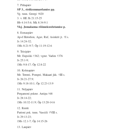
7. Pühapäev
SP 3., ristikummardamise pp.
Vg. tunn. Georgi †820
3. v. HE Jh 21:15-25
Hb 4:14-5:6; Mk 8:34-9:1
Vkj. Jumalaema rõõmukuulutamise p.
8. Esmaspäev
Ap-d Herodion, Agav, Ruf, Asinkrit jt. †I s.
Js 14:24-32;
1Ms 8:21-9:7; Õp 11:19-12:6
9. Teisipäev
Mr. Eupsiiki †362; vgmr. Vadim †376
Js 25:1-9;
1Ms 9:8-17; Õp 12:8-22
10. Kolmapäev
Mr. Terenti, Pompei, Makaari jkk. †III s.
Js 26:21-27:9;
1Ms 9:18-10:1; Õp 12:23-13:9
11. Neljapäev
Pergamoni pskmr. Antipa †68
Js 28:14-22;
1Ms 10:32-11:9; Õp 13:20-14:6
12. Reede
Parioni psk. tunn. Vassiili †VIII s.
Js 29:13-23;
1Ms 12.1-7; Õp 14:15-26
13. Laupäev