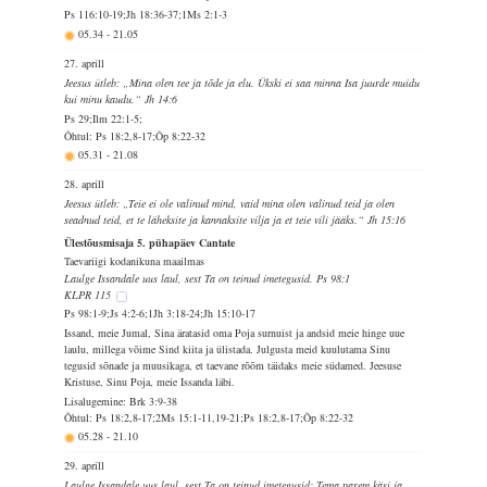
Ps 116:10-19;Jh 18:36-37;1Ms 2:1-3
05.34
-
21.05
27. aprill
Jeesus ütleb: „Mina olen tee ja tõde ja elu. Ükski ei saa minna Isa juurde muidu
kui minu kaudu.“ Jh 14:6
Ps 29;Ilm 22:1-5;
Õhtul: Ps 18:2,8-17;Õp 8:22-32
05.31
-
21.08
28. aprill
Jeesus ütleb: „Teie ei ole valinud mind, vaid mina olen valinud teid ja olen
seadnud teid, et te läheksite ja kannaksite vilja ja et teie vili jääks.“ Jh 15:16
Ülestõusmisaja 5. pühapäev Cantate
Taevariigi kodanikuna maailmas
Laulge Issandale uus laul, sest Ta on teinud imetegusid. Ps 98:1
KLPR 115
Ps 98:1-9;Js 4:2-6;1Jh 3:18-24;Jh 15:10-17
Issand, meie Jumal, Sina äratasid oma Poja surnuist ja andsid meie hinge uue
laulu, millega võime Sind kiita ja ülistada. Julgusta meid kuulutama Sinu
tegusid sõnade ja muusikaga, et taevane rõõm täidaks meie südamed. Jeesuse
Kristuse, Sinu Poja, meie Issanda läbi.
Lisalugemine: Brk 3:9-38
Õhtul: Ps 18:2,8-17;2Ms 15:1-11,19-21;Ps 18:2,8-17;Õp 8:22-32
05.28
-
21.10
29. aprill
Laulge Issandale uus laul, sest Ta on teinud imetegusid: Tema parem käsi ja