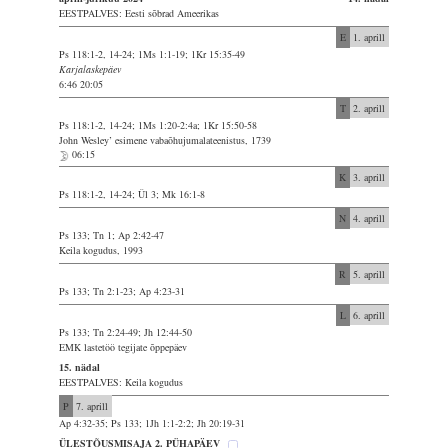
EESTPALVES: Eesti sõbrad Ameerikas
E
1. aprill
Ps 118:1-2, 14-24; 1Ms 1:1-19; 1Kr 15:35-49
Karjalaskepäev
6:46 20:05
T
2. aprill
Ps 118:1-2, 14-24; 1Ms 1:20-2:4a; 1Kr 15:50-58
John Wesley’ esimene vabaõhujumalateenistus, 1739
06:15
K
3. aprill
Ps 118:1-2, 14-24; Ül 3; Mk 16:1-8
N
4. aprill
Ps 133; Tn 1; Ap 2:42-47
Keila kogudus, 1993
R
5. aprill
Ps 133; Tn 2:1-23; Ap 4:23-31
L
6. aprill
Ps 133; Tn 2:24-49; Jh 12:44-50
EMK lastetöö tegijate õppepäev
15. nädal
EESTPALVES: Keila kogudus
P
7. aprill
Ap 4:32-35; Ps 133; 1Jh 1:1-2:2; Jh 20:19-31
ÜLESTÕUSMISAJA 2. PÜHAPÄEV