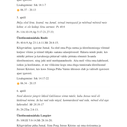
Lisalugemine: Srk 18:1-7
06.37
-
20.13
5. aprill
Palju oled Sina, Issand, mu Jumal, teinud imetegusid ja mõelnud mõtteid meie
kohta; ei ole kedagi Sinu sarnast. Ps 40:6
Ps 116:10-19;Ap 5:17-21,27-33;
Ülestõusmisnädala Reede
Ps 40:6-9;Ap 23:1,6-11;Mt 28:8-15;
Kõigeväeline, igavene Jumal, Sa oled oma Poja surma ja ülestõusmisega võitnud
kurjuse võimu ja teinud tühjaks saatana salasepitsused. Halasta nende peale, kes
nüüdki pettuse ja kavalusega püüavad valeks pöörata sõnumit Issanda
ülestõusmisest, ning juhi neid meeleparandusele. Aita meil võita oma kahtlused,
isekus ja hoolimatus, et me võiksime kogu oma eluga tunnistada ülestõusnud
Jeesust Kristust, kes koos Sinuga Püha Vaimu ühtsuses elab ja valitseb igavesest
ajast igavesti.
Lisalugemine: Srk 14:17-22
06.34
-
20.15
6. aprill
Need üksteist jüngrit läksid Galileasse sinna mäele, kuhu Jeesus neid oli
käskinud minna. Ja kui nad teda nägid, kummardasid nad teda, mõned olid aga
kahevahel. Mt 28:16-17
Ps 29;2Tm 2:8-13;
Ülestõusmisnädala Laupäev
Ps 100;Ef 5:8-14;Mt 28:16-20;
Kõigeväeline püha Jumal, Sinu Poeg Jeesus Kristus sai oma ristisurma ja