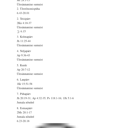
Mt 28:1-15
Ülesäratamine surnuist
2. Ülestõusmispüha
6.43-20.01
2. Teisipäev
2Kn 4:18-37
Ülesäratamine surnuist
6.15
3. Kolmapäev
Jh 11:25-44
Ülesäratamine surnuist
4. Neljapäev
Ap 9:36-43
Ülesäratamine surnuist
5. Reede
Ap 20:7-12
Ülesäratamine surnuist
6. Laupäev
1Kr 15:51-58
Ülesäratamine surnuist
7. Pühapäev
Jh 20:19-31; Ap 4:32-35; Ps 118:1-16; 1Jh 5:1-6
Jumala nõuded
8. Esmaspäev
2Ms 20:1-17
Jumala nõuded
6.23-20.18