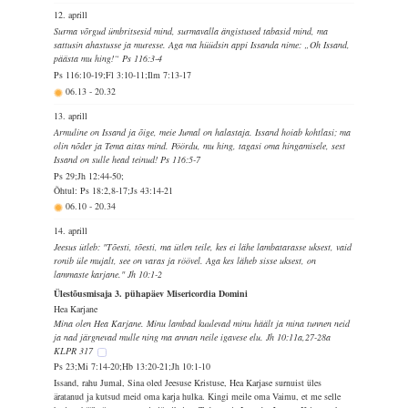
12. aprill
Surma võrgud ümbritsesid mind, surmavalla ängistused tabasid mind, ma
sattusin ahastusse ja muresse. Aga ma hüüdsin appi Issanda nime: „Oh Issand,
päästa mu hing!“ Ps 116:3-4
Ps 116:10-19;Fl 3:10-11;Ilm 7:13-17
06.13
-
20.32
13. aprill
Armuline on Issand ja õige, meie Jumal on halastaja. Issand hoiab kohtlasi; ma
olin nõder ja Tema aitas mind. Pöördu, mu hing, tagasi oma hingamisele, sest
Issand on sulle head teinud! Ps 116:5-7
Ps 29;Jh 12:44-50;
Õhtul: Ps 18:2,8-17;Js 43:14-21
06.10
-
20.34
14. aprill
Jeesus ütleb: "Tõesti, tõesti, ma ütlen teile, kes ei lähe lambatarasse uksest, vaid
ronib üle mujalt, see on varas ja röövel. Aga kes läheb sisse uksest, on
lammaste karjane." Jh 10:1-2
Ülestõusmisaja 3. pühapäev Misericordia Domini
Hea Karjane
Mina olen Hea Karjane. Minu lambad kuulevad minu häält ja mina tunnen neid
ja nad järgnevad mulle ning ma annan neile igavese elu. Jh 10:11a,27-28a
KLPR 317
Ps 23;Mi 7:14-20;Hb 13:20-21;Jh 10:1-10
Issand, rahu Jumal, Sina oled Jeesuse Kristuse, Hea Karjase surnuist üles
äratanud ja kutsud meid oma karja hulka. Kingi meile oma Vaimu, et me selle