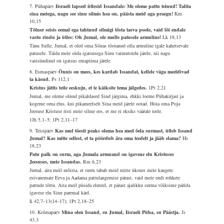
7. Pühapäev
Iisraeli lapsed ütlesid Issandale: Me oleme pattu teinud! Talita
sina meiega, nagu see sinu silmis hea on, päästa meid aga praegu!
Km
10,15
Tölner seisis eemal ega tahtnud silmigi tõsta taeva poole, vaid lõi endale
vastu rindu ja ütles: Oh Jumal, ole mulle patusele armuline!
Lk 18,13
Tänu Sulle, Jumal, et oled oma Sõnas tõotanud olla armuline igale kahetsevale
patusele. Täida meie süda igatsusega Sinu vaimutoidu järele, nii nagu
vastsündinul on igatsus emapiima järele.
8. Esmaspäev
Õnnis on mees, kes kardab Issandat, kellele väga meeldivad
ta käsud.
Ps 112,1
Kristus jättis teile eeskuju, et te käiksite tema jälgedes.
1Pt 2,21
Jumal, me oleme olnud pikaldased Sind järgima, ehkki loeme Pühakirjast ja
kogeme oma elus, kui pikameelselt Sina meid järele ootad. Hoia oma Poja
Jeesuse Kristuse risti meie silme ees, et me ei eksiks väärale teele.
1Jh 5,1–5; 1Pt 2,11–17
9. Teisipäev
Kas mul tõesti peaks olema hea meel õela surmast, ütleb Issand
Jumal? Kas mitte sellest, et ta pöördub ära oma teedelt ja jääb elama?
Hs
18,23
Patu palk on surm, aga Jumala armuand on igavene elu Kristuses
Jeesuses, meie Issandas.
Rm 6,23
Jumal, aita meil mõista, et surm tabab meid mitte üksnes meie kaugete
esivanemate Eeva ja Aadama pattulangemise pärast, vaid meie endi rohkete
pattude tõttu. Aita meil püsida eluteel, et pärast ajalikku surma võiksime pärida
igavese elu Sinu paremal käel.
Ii 42,7–13(14–17); 1Pt 2,18–25
10. Kolmapäev
Mina olen Issand, su Jumal, Iisraeli Püha, su Päästja.
Js
43,3