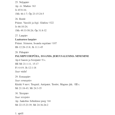
25. Neljapäev
Ap. ev. Markus †63
Js 65:8-16;
1Ms 46:1-7; Õp 23:15-24:5
26. Reede
Pskmr. Vassiili ja õigl. Glafiira †322
Js 66:10-24;
1Ms 49:33-50:26; Õp 31:8-32
27. Laupäev
Laatsaruse laupäev
Pskmr. Siimeon, Issanda sugulane †107
Hb 12:28-13:8; Jh 11:1-45
28. Pühapäev
PALMIPUUDEPÜHA, ISSANDA JERUUSALEMMA MINEMINE
Ap-d Jaason ja Sosipater †I s.
HE Mt 21:1-11, 15-17
Fl 4:4-9; Jh 12:1-18
Suur nädal
29. Esmaspäev
Suur esmaspäev
Küziki 9 mr-t: Teognid, Antipater, Teodot, Magnus jkk. †III s.
Mt 21:18-43; Mt 24:3-35
30. Teisipäev
Suur teisipäev
Ap. Jaakobus Sebedeuse poeg †44
Mt 22:15-23:39; Mt 24:36-26:2
1. aprill