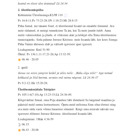
Issand on tõesti üles äratatud! Lk 24:34
2. ülestõusmispüha
Kohtumine Ülestõusnuga
KLPR 110
Ps 16:8-11;Ps 73:23-28;1Pt 1:18-23;Mt 28:8-15
Püha Jumal, me täname Sind, et ülestõusnud Issand on omadele ilmunud. Ava
meie südamed, et meiegi tunneksime Ta ära, kui Ta meie juurde tuleb. Anna
meile valmisolekut ja jõudu, et võiksime alati ja kõikjal olla Tema ülestõusmise
tunnistajateks. Seda palume Jeesuse Kristuse, meie Issanda läbi, kes koos Sinuga
Püha Vaimu ühtsuses elab ja valitseb igavesest ajast igavesti.
Lisalugemine: Kml 51-90
Õhtul: Ps 136:1,11-17,21-26;Ap 13:32-39;
06.46
-
20.05
2. aprill
Jeesus ise seisis jüngrite keskel ja ütles neile: „Rahu olgu teile!“ Aga nemad
kohkusid ja lõid kartma, arvates end vaimu nägevat. Lk 24:36-37
Ps 9:2-12;1Kr 15:20-28;
Ülestõusmisnädala Teisipäev
Ps 105:1-6(7-10);Ap 13:23-33;Lk 24:36-49;
Kõigeväeline Jumal, oma Poja alanduse läbi ülendasid Sa langenud maailma ja
päästsid meid surma lootusetusest. Õpeta meid mõistma Sinu sõna tõotusi ning
ava meie süda vastu võtma lunastuse sõnumit. Kingi oma ustavale rahvale osa
igavesest rõõmust Jeesuse Kristuse, ülestõusnud Issanda läbi.
Lisalugemine: 1Mak 4:36-59
06.15
06.43
-
20.08