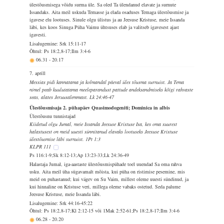
ülestõusmisega võidu surma üle. Sa oled Ta ülendanud elavate ja surnute
Issandaks. Aita meil uskuda Temasse ja elada osaduses Temaga ülestõusmise ja
igavese elu lootuses. Sinule olgu ülistus ja au Jeesuse Kristuse, meie Issanda
läbi, kes koos Sinuga Püha Vaimu ühtsuses elab ja valitseb igavesest ajast
igavesti.
Lisalugemine: Srk 15:11-17
Õhtul: Ps 18:2,8-17;Ilm 3:4-6
06.31
-
20.17
7. aprill
Messias pidi kannatama ja kolmandal päeval üles tõusma surnuist. Ja Tema
nimel peab kuulutatama meeleparandust pattude andeksandmiseks kõigi rahvaste
seas, alates Jeruusalemmast. Lk 24:46-47
Ülestõusmisaja 2. pühapäev Quasimodogeniti; Dominica in albis
Ülestõusnu tunnistajad
Kiidetud olgu Jumal, meie Issanda Jeesuse Kristuse Isa, kes oma suurest
halastusest on meid uuesti sünnitanud elavaks lootuseks Jeesuse Kristuse
ülestõusmise läbi surnuist. 1Pt 1:3
KLPR 111
Ps 116:1-9;Sk 8:12-13;Ap 13:23-33;Lk 24:36-49
Halastaja Jumal, iga-aastaste ülestõusmispühade toel uuendad Sa oma rahva
usku. Aita meil üha sügavamalt mõista, kui püha on ristimise pesemine, mis
meid on puhastanud; kui vägev on Su Vaim, millest oleme uuesti sündinud, ja
kui hinnaline on Kristuse veri, millega oleme vabaks ostetud. Seda palume
Jeesuse Kristuse, meie Issanda läbi.
Lisalugemine: Srk 44:16-45:22
Õhtul: Ps 18:2,8-17;Kl 2:12-15 või 1Mak 2:52-61;Ps 18:2,8-17;Ilm 3:4-6
06.28
-
20.20