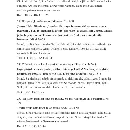
Ole kiidetud, Jumal, kes Sa imeliselt päästad neid, kes jäävad Sulle ustavaks ka
ohtudes. Ära lase meie usul eluraskustes vaibuda. Täida meid vankumatu
usaldusega Sinu vastu ka surmaohus.
Rm 1,18–25; 1Kr 1,18–25
23. Teisipäev
Jumala tee on laitmatu.
Ps 18,31
Jeesus ütleb: Nõnda on Jumala riik: nagu inimene viskab seemne maa
peale ning heidab magama ja ärkab üles öösel ja päeval, ning seeme tärkab
ja loob pea, nõnda et inimene ei tea, kuidas. Sest maa kannab vilja
iseenesest.
Mk 4,26–28
Jumal, me imetleme, kuidas Sa leiad lahendusi ka olukordades, mis näivad meie
silmis lahendamatud. Anna jõudu olla Sinu kaastöölisteks ka siis, kui Sulle
ustavate hulk näib kahanevat.
1Tm 4,(1–3)4.5; 1Kr 1,26–31
24. Kolmapäev
Ära karda, sest sul ei ole vaja häbeneda.
Js 54,4
Ingel pöördus naiste poole ja ütles: Teie ärge kartke! Ma tean, et te otsite
ristilöödud Jeesust. Teda ei ole siin, ta on üles äratatud.
Mt 28,5–6
Jumal, Sa oled meid nõnda armastanud, et oleksime ehk valmis koos Sinuga ka
põhja minema. Aga ikka ja jälle tuletad Sa meelde, et Sinu laev ei upu. Tänu
Sulle, et Sinu laevas on alati olemas täielik päästevarustus.
Jh 8,31–36; 1Kr 2,1–5
25. Neljapäev
Issanda käes on pääste. Su rahvale tulgu sinu õnnistus!
Ps
3,9
Jeesus tõstis oma käed ja õnnistas neid.
Lk 24,50
Jeesus, Sina õnnistasid oma õpilasi, enne kui läksid üles Isa juurde. Tänu Sulle,
et igal ajastul on leidunud Sinu dirigente, kes on Sinu eeskujul käsi tõstes Su
rahvast õnnistanud ja õigele teele juhatanud.
Rm 8,7–11; 1Kr 2,6–16