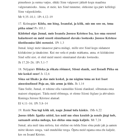
pimeduses ja surma varjus, ehkki Sinu valgusest jätkub kogu maailma
valgustamiseks. Anna, et meie, kes Sind tunneme, oleksime iga päev kellelegi
Sinu valguskiireks.
Mt 9,35–10,1; 1Pt 4,12–19
17. Kolmapäev
Kiida, mu hing, Issandat, ja kõik, mis mu sees on, tema
püha nime!
Ps 103,1
Kiidetud olgu Jumal, meie Issanda Jeesuse Kristuse Isa, kes oma suurest
halastusest on meid uuesti sünnitanud elavaks lootuseks Jeesuse Kristuse
ülestõusmise läbi surnuist.
1Pt 1,3
Jumal, kingi meie tänasesse päeva midagi, mille eest Sind kogu südamest
kiidaksime ja tänaksime. Kui me seda ei peaks märkama, anna, et kiidaksime
Sind selle eest, et oled meid uuesti sünnitanud elavaks lootuseks.
Jh 17,20–26; 1Pt 5,1–7
18. Neljapäev
Hõiska ja rõkata rõõmust, Siioni elanik, sest Iisraeli Püha on
teie keskel suur!
Js 12,6
Sõna sai lihaks ja elas meie keskel, ja me nägime tema au kui Isast
ainusündinud Poja au, täis armu ja tõde.
Jh 1,14
Tänu Sulle, Jumal, et tohime olla vaimuliku Siioni elanikud, sõltumata oma
maisest elupaigast. Täida meid rõõmuga, et oleme Siioni õiglase ja abivalmis
Kuninga Jeesuse Kristuse alamad.
Ef 4,11–16; 1Pt 5,8–14
19. Reede
Noa tegi kõik nii, nagu Jumal teda käskis.
1Ms 6,22
Jeesus ütleb: Igaüks nüüd, kes neid mu sõnu kuuleb ja nende järgi teeb,
sarnaneb aruka mehega, kes ehitas oma maja kaljule.
Mt 7,24
Jumal, aita meil täna mõista, kui oluline on öelda Sinu sõna peale jah ja aamen
mitte üksnes suuga, vaid ennekõike teoga. Õpeta meid rajama oma elu kaljule,
kes on Issand Kristus.