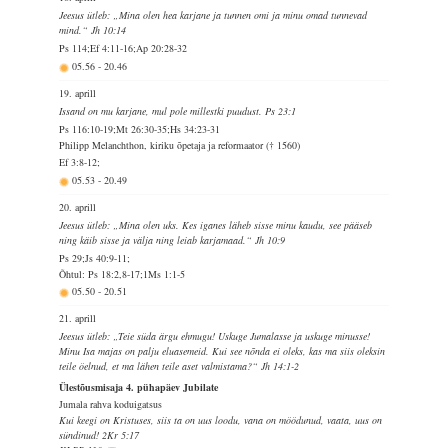
Jeesus ütleb: „Mina olen hea karjane ja tunnen omi ja minu omad tunnevad
mind.“ Jh 10:14
Ps 114;Ef 4:11-16;Ap 20:28-32
05.56
-
20.46
19. aprill
Issand on mu karjane, mul pole millestki puudust. Ps 23:1
Ps 116:10-19;Mt 26:30-35;Hs 34:23-31
Philipp Melanchthon, kiriku õpetaja ja reformaator († 1560)
Ef 3:8-12;
05.53
-
20.49
20. aprill
Jeesus ütleb: „Mina olen uks. Kes iganes läheb sisse minu kaudu, see pääseb
ning käib sisse ja välja ning leiab karjamaad.“ Jh 10:9
Ps 29;Js 40:9-11;
Õhtul: Ps 18:2,8-17;1Ms 1:1-5
05.50
-
20.51
21. aprill
Jeesus ütleb: „Teie süda ärgu ehmugu! Uskuge Jumalasse ja uskuge minusse!
Minu Isa majas on palju eluasemeid. Kui see nõnda ei oleks, kas ma siis oleksin
teile öelnud, et ma lähen teile aset valmistama?“ Jh 14:1-2
Ülestõusmisaja 4. pühapäev Jubilate
Jumala rahva koduigatsus
Kui keegi on Kristuses, siis ta on uus loodu, vana on möödunud, vaata, uus on
sündinud! 2Kr 5:17