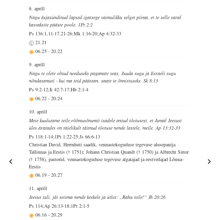
8. aprill
Nagu äsjasündinud lapsed igatsege vaimulikku selget piima, et te selle varal
kasvaksite pääste poole. 1Pt 2:2
Ps 136:1,11-17,21-26;Mk 1:16-20;Ap 4:32-33
21.21
06.25
-
20.22
9. aprill
Nagu te olete olnud needuseks paganate seas, Juuda sugu ja Iisraeli sugu
nõndasamuti - kui ma teid päästan, saate te õnnistuseks. Sk 8:13
Ps 9:2-12;Ii 42:7-17;Hb 2:1-4
06.22
-
20.24
10. aprill
Meie kuulutame teile rõõmusõnumit isadele antud tõotusest, et Jumal Jeesust
üles äratades on täielikult täitnud tõotuse nende lastele, meile. Ap 13:32-33
Ps 118:1-14;1Pt 1:22-25;Js 66:6-13
Christian David, Herrnhuti saadik, vennastekoguduse tegevuse alusepanija
Tallinnas ja Eestis († 1751); Johann Christian Quandt († 1750) ja Albrecht Sutor
(† 1758), pastorid, vennastekoguduse tegevuse algatajad ja eestvedajad Lõuna–
Eestis
06.19
-
20.27
11. aprill
Jeesus tuli, jäi seisma nende keskele ja ütles: „Rahu teile!“ Jh 20:26
Ps 114;Ap 26:13-18;1Pt 2:1-5
06.16
-
20.29