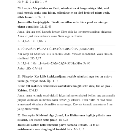
Hs 34,23–31; 1Kr 1,1–9
20. Laupäev
Ma päästan su tõesti, nõnda et sa ei lange mõõga läbi, vaid
saad enesele osaks oma hinge, sellepärast et sa oled lootnud minu peale,
ütleb Issand.
Jr 39,18
Jeesus ütles kurjategijale: Tõesti, ma ütlen sulle, täna pead sa minuga
olema paradiisis.
Lk 23,43
Jumal, ära lase meil kaotada lootust Sinu abile ka lootusetuna näivas olukorras.
Anna, et just meie nõtruses saaks Sinu vägi täielikuks.
Jh 14,1–6; 1Kr 1,10–17
3. PÜHAPÄEV PÄRAST ÜLESTÕUSMISPÜHA (JUBILATE)
Kui keegi on Kristuses, siis ta on uus loodu, vana on möödunud, vaata, uus on
sündinud.
2Kr 5,17
Jh 15,1–8; 1Ms 1,1–4a(4b–25)26–28(29–30)31a(31b); Ps 96
Jutlus: 2Kr 4,14–18
21. Pühapäev
Kes käib keelekandjana, reedab saladusi, aga kes on ustava
vaimuga, varjab neid.
Õp 11,13
Et me tõtt rääkides armastuses kasvaksime kõigiti selle sisse, kes on pea –
Kristus.
Ef 4,15
Jumal, anna, et meie suud oleksid lukus inimeste saladusi hoides, aga anna meile
julgust kuulutada inimestele Sinu taevariigi saladusi. Tänu Sulle, et oled meid
armastanud kõrgeima võimaliku armastusega. Kasvata ka meid armastuses Sinu
ja ligimeste vastu.
22. Esmaspäev
Kiidetud olgu Jumal, kes läkitas oma ingli ja päästis oma
sulased, kes lootsid tema peale.
Tn 3,28
Jeesus oli kõrbes nelikümmend päeva saatana kiusata. Ja ta oli
metsloomade seas ning inglid teenisid teda.
Mk 1,13