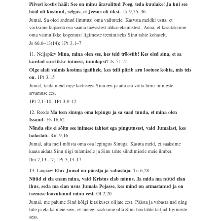
Pilvest kostis hääl: See on minu äravalitud Poeg, teda kuulake! Ja kui see
hääl oli kostnud, selgus, et Jeesus oli üksi.
Lk 9,35–36
Jumal, Sa oled andnud ilmutusi oma valitutele. Kasvata meidki usus, et
võiksime küpseda osa saama taevastest ahhaa-elamustest. Anna, et kasutaksime
oma vaimulikke kogemusi ligimeste teenimiseks Sinu tahte kohaselt.
Js 66,6–13(14); 1Pt 3,1–7
11. Neljapäev
Mina, mina olen see, kes teid trööstib! Kes oled sina, et sa
kardad surelikke inimesi, inimlapsi?
Js 51,12
Olge alati valmis kostma igaühele, kes teilt pärib aru lootuse kohta, mis teis
on.
1Pt 3,15
Jumal, täida meid õige kartusega Sinu ees ja aita ära võita hirm inimeste
arvamuse ees.
1Pt 2,1–10; 1Pt 3,8–12
12. Reede
Ma teen sinuga oma lepingu ja sa saad tunda, et mina olen
Issand.
Hs 16,62
Nõnda siis ei sõltu see inimese tahtest ega pingutusest, vaid Jumalast, kes
halastab.
Rm 9,16
Jumal, aita meil mõista oma osa lepingus Sinuga. Kasuta meid, et saaksime
kaasa aidata Sinu riigi tulemisele ja Sinu tahte sündimisele meie ümber.
Ilm 7,13–17; 1Pt 3,13–17
13. Laupäev
Elav Jumal on päästja ja vabastaja.
Tn 6,28
Nüüd ei ela enam mina, vaid Kristus elab minus. Ja mida ma nüüd elan
ihus, seda ma elan usus Jumala Pojasse, kes mind on armastanud ja on
iseenese loovutanud minu eest.
Gl 2,20
Jumal, me palume Sind kõigi kitsikuses olijate eest. Päästa ja vabasta nad ning
tule ja ela ka meie sees, et meiegi saaksime olla Sinu hea tahte täitjad ligimeste
seas.