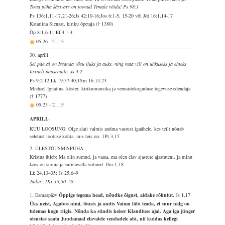
Tema püha käsivars on toonud Temale võidu! Ps 98:1
Ps 136:1,11-17,21-26;Js 42:10-16;Jos 6:1-5, 15-20 või Jdt 16:1,14-17
Katariina Sienast, kiriku õpetaja († 1380)
Õp 8:1,6-11;Ef 4:1-3;
05.26
-
21.13
30. aprill
Sel päeval on Issanda võsu iluks ja auks, ning maa vili on uhkuseks ja ehteks
Iisraeli pääsenuile. Js 4:2
Ps 9:2-12;Lk 19:37-40;1Sm 16:14-23
Michael Ignatius, köster, kirikumuusika ja vennastekoguduse tegevuse edendaja
(† 1777)
05.23
-
21.15
APRILL
KUU LOOSUNG: Olge alati valmis andma vastust igaühele, kes teilt nõuab
seletust lootuse kohta, mis teis on.
1Pt 3,15
2. ÜLESTÕUSMISPÜHA
Kristus ütleb: Ma olin surnud, ja vaata, ma olen elav ajastute ajastuteni, ja minu
käes on surma ja surmavalla võtmed.
Ilm 1,18
Lk 24,13–35; Js 25,6–9
Jutlus: 1Kr 15,50–58
1. Esmaspäev
Õppige tegema head, nõudke õigust, aidake rõhutut.
Js 1,17
Üks neist, Agabos nimi, tõusis ja andis Vaimu läbi teada, et suur nälg on
tulemas kogu riigis. Nõnda ka sündis keiser Klaudiuse ajal. Aga iga jünger
otsustas saata Juudamaal elavatele vendadele abi, nii kuidas kellegi