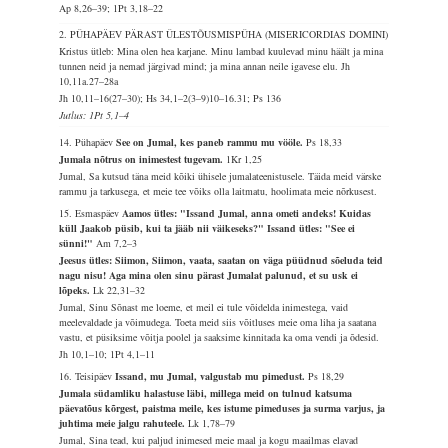
Ap 8,26–39; 1Pt 3,18–22
2. PÜHAPÄEV PÄRAST ÜLESTÕUSMISPÜHA (MISERICORDIAS DOMINI)
Kristus ütleb: Mina olen hea karjane. Minu lambad kuulevad minu häält ja mina
tunnen neid ja nemad järgivad mind; ja mina annan neile igavese elu.
Jh
10,11a.27–28a
Jh 10,11–16(27–30); Hs 34,1–2(3–9)10–16.31; Ps 136
Jutlus: 1Pt 5,1–4
14. Pühapäev
See on Jumal, kes paneb rammu mu vööle.
Ps 18,33
Jumala nõtrus on inimestest tugevam.
1Kr 1,25
Jumal, Sa kutsud täna meid kõiki ühisele jumalateenistusele. Täida meid värske
rammu ja tarkusega, et meie tee võiks olla laitmatu, hoolimata meie nõrkusest.
15. Esmaspäev
Aamos ütles: "Issand Jumal, anna ometi andeks! Kuidas
küll Jaakob püsib, kui ta jääb nii väikeseks?" Issand ütles: "See ei
sünni!"
Am 7,2–3
Jeesus ütles: Siimon, Siimon, vaata, saatan on väga püüdnud sõeluda teid
nagu nisu! Aga mina olen sinu pärast Jumalat palunud, et su usk ei
lõpeks.
Lk 22,31–32
Jumal, Sinu Sõnast me loeme, et meil ei tule võidelda inimestega, vaid
meelevaldade ja võimudega. Toeta meid siis võitluses meie oma liha ja saatana
vastu, et püsiksime võitja poolel ja saaksime kinnitada ka oma vendi ja õdesid.
Jh 10,1–10; 1Pt 4,1–11
16. Teisipäev
Issand, mu Jumal, valgustab mu pimedust.
Ps 18,29
Jumala südamliku halastuse läbi, millega meid on tulnud katsuma
päevatõus kõrgest, paistma meile, kes istume pimeduses ja surma varjus, ja
juhtima meie jalgu rahuteele.
Lk 1,78–79
Jumal, Sina tead, kui paljud inimesed meie maal ja kogu maailmas elavad