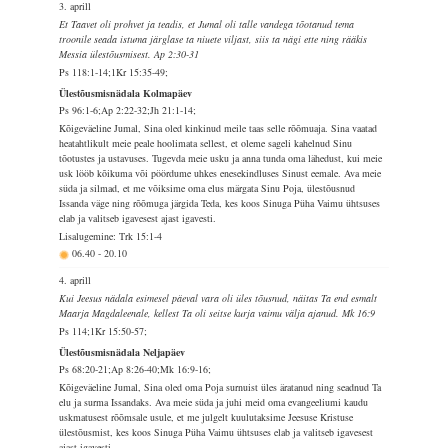
3. aprill
Et Taavet oli prohvet ja teadis, et Jumal oli talle vandega tõotanud tema
troonile seada istuma järglase ta niuete viljast, siis ta nägi ette ning rääkis
Messia ülestõusmisest. Ap 2:30-31
Ps 118:1-14;1Kr 15:35-49;
Ülestõusmisnädala Kolmapäev
Ps 96:1-6;Ap 2:22-32;Jh 21:1-14;
Kõigeväeline Jumal, Sina oled kinkinud meile taas selle rõõmuaja. Sina vaatad
heatahtlikult meie peale hoolimata sellest, et oleme sageli kahelnud Sinu
tõotustes ja ustavuses. Tugevda meie usku ja anna tunda oma lähedust, kui meie
usk lööb kõikuma või pöördume uhkes enesekindluses Sinust eemale. Ava meie
süda ja silmad, et me võiksime oma elus märgata Sinu Poja, ülestõusnud
Issanda väge ning rõõmuga järgida Teda, kes koos Sinuga Püha Vaimu ühtsuses
elab ja valitseb igavesest ajast igavesti.
Lisalugemine: Trk 15:1-4
06.40
-
20.10
4. aprill
Kui Jeesus nädala esimesel päeval vara oli üles tõusnud, näitas Ta end esmalt
Maarja Magdaleenale, kellest Ta oli seitse kurja vaimu välja ajanud. Mk 16:9
Ps 114;1Kr 15:50-57;
Ülestõusmisnädala Neljapäev
Ps 68:20-21;Ap 8:26-40;Mk 16:9-16;
Kõigeväeline Jumal, Sina oled oma Poja surnuist üles äratanud ning seadnud Ta
elu ja surma Issandaks. Ava meie süda ja juhi meid oma evangeeliumi kaudu
uskmatusest rõõmsale usule, et me julgelt kuulutaksime Jeesuse Kristuse
ülestõusmist, kes koos Sinuga Püha Vaimu ühtsuses elab ja valitseb igavesest
ajast igavesti.