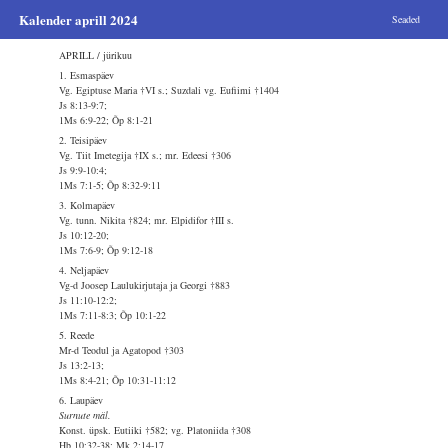
Kalender aprill 2024
Seaded
APRILL / jürikuu
1. Esmaspäev
Vg. Egiptuse Maria †VI s.; Suzdali vg. Eufiimi †1404
Js 8:13-9:7;
1Ms 6:9-22; Õp 8:1-21
2. Teisipäev
Vg. Tiit Imetegija †IX s.; mr. Edeesi †306
Js 9:9-10:4;
1Ms 7:1-5; Õp 8:32-9:11
3. Kolmapäev
Vg. tunn. Nikita †824; mr. Elpidifor †III s.
Js 10:12-20;
1Ms 7:6-9; Õp 9:12-18
4. Neljapäev
Vg-d Joosep Laulukirjutaja ja Georgi †883
Js 11:10-12:2;
1Ms 7:11-8:3; Õp 10:1-22
5. Reede
Mr-d Teodul ja Agatopod †303
Js 13:2-13;
1Ms 8:4-21; Õp 10:31-11:12
6. Laupäev
Surnute mäl.
Konst. üpsk. Eutiiki †582; vg. Platoniida †308
Hb 10:32-38; Mk 2:14-17