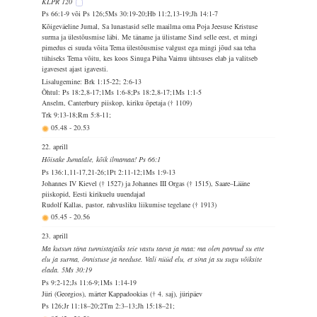
KLPR 120
Ps 66:1-9 või Ps 126;5Ms 30:19-20;Hb 11:2,13-19;Jh 14:1-7
Kõigeväeline Jumal, Sa lunastasid selle maailma oma Poja Jeesuse Kristuse
surma ja ülestõusmise läbi. Me täname ja ülistame Sind selle eest, et mingi
pimedus ei suuda võita Tema ülestõusmise valgust ega mingi jõud saa teha
tühiseks Tema võitu, kes koos Sinuga Püha Vaimu ühtsuses elab ja valitseb
igavesest ajast igavesti.
Lisalugemine: Brk 1:15-22; 2:6-13
Õhtul: Ps 18:2,8-17;1Ms 1:6-8;Ps 18:2,8-17;1Ms 1:1-5
Anselm, Canterbury piiskop, kiriku õpetaja († 1109)
Trk 9:13-18;Rm 5:8-11;
05.48
-
20.53
22. aprill
Hõisake Jumalale, kõik ilmamaa! Ps 66:1
Ps 136:1,11-17,21-26;1Pt 2:11-12;1Ms 1:9-13
Johannes IV Kievel († 1527) ja Johannes III Orgas († 1515), Saare–Lääne
piiskopid, Eesti kirikuelu uuendajad
Rudolf Kallas, pastor, rahvusliku liikumise tegelane († 1913)
05.45
-
20.56
23. aprill
Ma kutsun täna tunnistajaiks teie vastu taeva ja maa: ma olen pannud su ette
elu ja surma, õnnistuse ja needuse. Vali nüüd elu, et sina ja su sugu võiksite
elada. 5Ms 30:19
Ps 9:2-12;Js 11:6-9;1Ms 1:14-19
Jüri (Georgios), märter Kappadookias († 4. saj), jüripäev
Ps 126;Jr 11:18–20;2Tm 2:3–13;Jh 15:18–21;