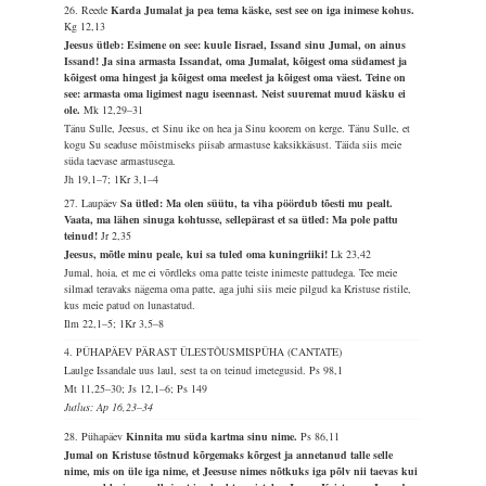
26. Reede
Karda Jumalat ja pea tema käske, sest see on iga inimese kohus.
Kg 12,13
Jeesus ütleb: Esimene on see: kuule Iisrael, Issand sinu Jumal, on ainus
Issand! Ja sina armasta Issandat, oma Jumalat, kõigest oma südamest ja
kõigest oma hingest ja kõigest oma meelest ja kõigest oma väest. Teine on
see: armasta oma ligimest nagu iseennast. Neist suuremat muud käsku ei
ole.
Mk 12,29–31
Tänu Sulle, Jeesus, et Sinu ike on hea ja Sinu koorem on kerge. Tänu Sulle, et
kogu Su seaduse mõistmiseks piisab armastuse kaksikkäsust. Täida siis meie
süda taevase armastusega.
Jh 19,1–7; 1Kr 3,1–4
27. Laupäev
Sa ütled: Ma olen süütu, ta viha pöördub tõesti mu pealt.
Vaata, ma lähen sinuga kohtusse, sellepärast et sa ütled: Ma pole pattu
teinud!
Jr 2,35
Jeesus, mõtle minu peale, kui sa tuled oma kuningriiki!
Lk 23,42
Jumal, hoia, et me ei võrdleks oma patte teiste inimeste pattudega. Tee meie
silmad teravaks nägema oma patte, aga juhi siis meie pilgud ka Kristuse ristile,
kus meie patud on lunastatud.
Ilm 22,1–5; 1Kr 3,5–8
4. PÜHAPÄEV PÄRAST ÜLESTÕUSMISPÜHA (CANTATE)
Laulge Issandale uus laul, sest ta on teinud imetegusid.
Ps 98,1
Mt 11,25–30; Js 12,1–6; Ps 149
Jutlus: Ap 16,23–34
28. Pühapäev
Kinnita mu süda kartma sinu nime.
Ps 86,11
Jumal on Kristuse tõstnud kõrgemaks kõrgest ja annetanud talle selle
nime, mis on üle iga nime, et Jeesuse nimes nõtkuks iga põlv nii taevas kui