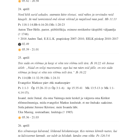
05.42
-
20.58
24. aprill
Need kõik surid uskudes, saamata kätte tõotusi, vaid nähes ja tervitades neid
kaugelt. Ja nad tunnistasid end olevat võõrad ja majalised maa peal. Hb 11:13
Ps 118:1-14;Hb 6:16-20;1Ms 1:20-23
Anton Thor Helle, pastor, piiblitõlkija, esimese eestikeelse täispiibli väljaandja
(† 1748)
† 2018 Andres Taul, E.E.L.K. peapiiskop 2007–2010, EELK piiskop 2010–2017
02.49
05.39
-
21.01
25. aprill
Teie süda on rõõmus ja keegi ei võta teie rõõmu teilt ära. Jh 16:22 või Jeesus
ütleb: „Nüüd on teilgi muretsemist, aga kui ma näen teid jälle, on teie süda
rõõmus ja keegi ei võta teie rõõmu teilt ära.“ Jh 16:22
Ps 114;Hb 11:32-39;1Ms 1:24-31
Evangelist Markuse päev ehk markusepäev
Ps 1:1-3 Õp 15:28–33 (v Õp 3:1–6) Ap 15:35-41 Mk 13:5-13 (v Mk 1:1-
4,14-15);
Issand, meie Jumal, ela oma Vaimuga meie keskel ja valgusta oma Kirikut
rõõmusõnumiga, mida evangelist Markus kuulutab, et me õndsaks saaksime.
Seda palume Jeesuse Kristuse, meie Issanda läbi.
Uku Masing, usuteadlane, luuletaja († 1985)
05.36
-
21.03
26. aprill
Kes silmaveega külvavad, lõikavad hõiskamisega. Kes minnes kõnnib nuttes, kui
ta külviseemet kannab, see tuleb ja hõiskab, kandes oma vihke. Ps 126:5-6