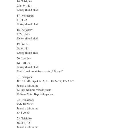
16. Teisipäev
2Sm 9:1-13
Eeskujulikud elud
17. Kolmapäev
Ii 1:1-22
Eeskujulikud elud
18. Neljapäev
Ii 29:11-25
Eeskujulikud elud
19. Reede
Õp 6:1-11
Eeskujulikud elud
20. Laupäev
Kg 11:1-10
Eeskujulikud elud
Eesti-slaavi noortekonverents „Ühisosa“
21. Pühapäev
Jh 10:11-18; Ap 4:8-12; Ps 118:24-29; 1Jh 3:1-2
Jumalik juhtimine
Kilingi-Nõmme Vabakogudus
Tallinna Mähe Baptistikogudus
22. Esmaspäev
4Ms 10:29-36
Jumalik juhtimine
5.44-20.50
23. Teisipäev
Jos 24:1-15
Jumalik juhtimine