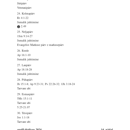
Jüripäev
Veteranipäev
24. Kolmapäev
Rt 4:1-22
Jumalik juhtimine
2.49
25. Neljapäev
1Sm 9:14-27
Jumalik juhtimine
Evangelist Markuse päev e markusepäev
26. Reede
Ap 16:1-10
Jumalik juhtimine
27. Laupäev
Ap 18:18-28
Jumalik juhtimine
28. Pühapäev
Jh 15:1-8; Ap 9:23-31; Ps 22:26-32; 1Jh 3:18-24
Taevane abi
29. Esmaspäev
5Ms 15:1-11
Taevane abi
5.25-21.07
30. Teisipäev
Jos 1:1-18
Taevane abi
aprill-jürikuu 2024
14. nädal