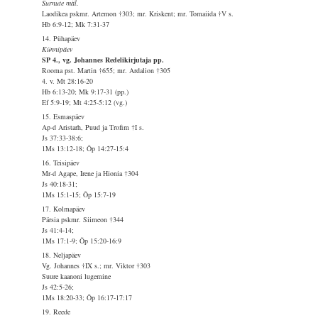
Surnute mäl.
Laodikea pskmr. Artemon †303; mr. Kriskent; mr. Tomaiida †V s.
Hb 6:9-12; Mk 7:31-37
14. Pühapäev
Künnipäev
SP 4., vg. Johannes Redelikirjutaja pp.
Rooma pst. Martin †655; mr. Ardalion †305
4. v. Mt 28:16-20
Hb 6:13-20; Mk 9:17-31 (pp.)
Ef 5:9-19; Mt 4:25-5:12 (vg.)
15. Esmaspäev
Ap-d Aristarh, Puud ja Trofim †I s.
Js 37:33-38:6;
1Ms 13:12-18; Õp 14:27-15:4
16. Teisipäev
Mr-d Agape, Irene ja Hionia †304
Js 40:18-31;
1Ms 15:1-15; Õp 15:7-19
17. Kolmapäev
Pärsia pskmr. Siimeon †344
Js 41:4-14;
1Ms 17:1-9; Õp 15:20-16:9
18. Neljapäev
Vg. Johannes †IX s.; mr. Viktor †303
Suure kaanoni lugemine
Js 42:5-26;
1Ms 18:20-33; Õp 16:17-17:17
19. Reede