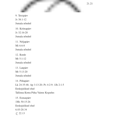
21.21
9. Teisipäev
Js 38:1-12
Jumala nõuded
10. Kolmapäev
Js 32:16-20
Jumala nõuded
11. Neljapäev
Mi 6:6-8
Jumala nõuded
12. Reede
Mt 5:1-12
Jumala nõuded
13. Laupäev
Mt 5:13-20
Jumala nõuded
14. Pühapäev
Lk 24:35-48; Ap 3:13-20; Ps 4:2-9; 1Jh 2:1-5
Eeskujulikud elud
Tallinna Korea Püha Vaimu Kogudus
15. Esmaspäev
1Ms 50:15-26
Eeskujulikud elud
6.03-20.34
22.13