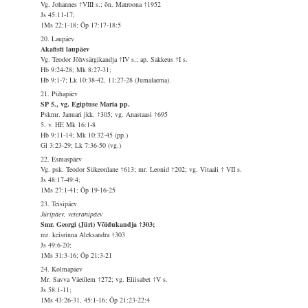
Vg. Johannes †VIII s.; õn. Matroona †1952
Js 45:11-17;
1Ms 22:1-18; Õp 17:17-18:5
20. Laupäev
Akafisti laupäev
Vg. Teodor Jõhvsärgikandja †IV s.; ap. Sakkeus †I s.
Hb 9:24-28; Mk 8:27-31;
Hb 9:1-7; Lk 10:38-42, 11:27-28 (Jumalaema).
21. Pühapäev
SP 5., vg. Egiptuse Maria pp.
Pskmr. Januari jkk. †305; vg. Anastaasi †695
5. v. HE Mk 16:1-8
Hb 9:11-14; Mk 10:32-45 (pp.)
Gl 3:23-29; Lk 7:36-50 (vg.)
22. Esmaspäev
Vg. psk. Teodor Sükeonlane †613; mr. Leonid †202; vg. Vitaali † VII s.
Js 48:17-49:4;
1Ms 27:1-41; Õp 19-16-25
23. Teisipäev
Jüripäev, veteranipäev
Smr. Georgi (Jüri) Võidukandja †303;
mr. keisrinna Aleksandra †303
Js 49:6-20;
1Ms 31:3-16; Õp 21:3-21
24. Kolmapäev
Mr. Savva Väeülem †272; vg. Eliisabet †V s.
Js 58:1-11;
1Ms 43:26-31, 45:1-16; Õp 21:23-22:4