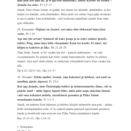
maa peal kui maa all, ja et iga keel tunnistaks: Jeesus Kristus on Issand –
Jumala Isa auks.
Fl 2,9–11
Jumal, Sinu sõnast loeme, et igaüht, kes ennast ise ülendab, alandatakse, ja kes
ennast ise alandab, seda ülendatakse. Hoia meid siis endast liiga palju arvamast,
et me ei püriks Sinu kindraliteks, vaid otsiksime alandlikul meelel Sinu tahet
igas olukorras.
29. Esmaspäev
Õiglane on Issand, sest mina olen tõrkunud tema käsu
vastu.
Nl 1,18
Aga mis teie arvate? Inimesel oli kaks poega ja ta astus esimese juurde,
öeldes: Poeg, mine täna tööle viinamäele! Kuid too kostis: Ei taha!, ent
hiljem ta kahetses ja läks.
Mt 21,28–29
Tänu Sulle, Jumal, et Su vasaku käe töö – patuste nuhtlemine – on vaid
sissejuhatuseks Su parema käe tööle: nende õnnistamisele, kellest Sa rõõmu
tunned. Aita meil elada nõnda, et satuksime võimalikult harva Sinu vasaku käe
alla.
Õp 8,22–32(33–36); 1Kr 3,9–17
30. Teisipäev
Tuleta meelde, Issand, oma halastust ja heldust, sest need on
maailma ajastu algusest.
Ps 25,6
Kui aga Jumala, meie Õnnistegija heldus ja inimesearmastus ilmus, siis ta
päästis meid – mitte õiguse tegude tõttu, mida meie nagu oleksime teinud,
vaid oma halastust mööda, uuestisünni pesemise ja Püha Vaimu
uuendamise kaudu.
Tt 3,4–5
Jumal, me palume Sinu halastust ja heldust kõigile inimestele maa peal – juhata
kõiki meeleparanduse teele, et Sa saaksid päästa patuseid uuestisünni pesemise
kaudu ja hoolitseda oma ustavate eest Püha Vaimu uuendamise kaudu.
Rm 15,14–21; 1Kr 3,18–23
1. Esmaspäev