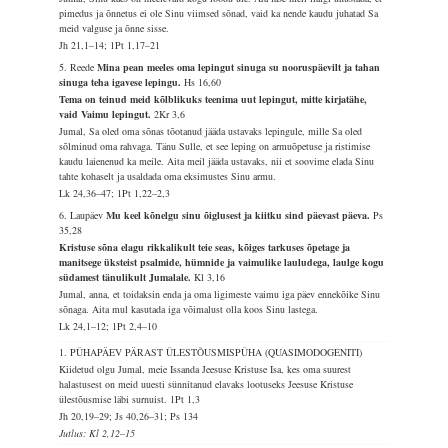
pimedus ja õnnetus ei ole Sinu viimsed sõnad, vaid ka nende kaudu juhatad Sa
meid valguse ja õnne sisse.
Jh 21,1–14; 1Pt 1,17–21
5. Reede
Mina pean meeles oma lepingut sinuga su nooruspäevilt ja tahan
sinuga teha igavese lepingu.
Hs 16,60
Tema on teinud meid kõlblikuks teenima uut lepingut, mitte kirjatähe,
vaid Vaimu lepingut.
2Kr 3,6
Jumal, Sa oled oma sõnas tõotanud jääda ustavaks lepingule, mille Sa oled
sõlminud oma rahvaga. Tänu Sulle, et see leping on armuõpetuse ja ristimise
kaudu laienenud ka meile. Aita meil jääda ustavaks, nii et soovime elada Sinu
tahte kohaselt ja usaldada oma eksimustes Sinu armu.
Lk 24,36–47; 1Pt 1,22–2,3
6. Laupäev
Mu keel kõnelgu sinu õiglusest ja kiitku sind päevast päeva.
Ps
35,28
Kristuse sõna elagu rikkalikult teie seas, kõiges tarkuses õpetage ja
manitsege üksteist psalmide, hümnide ja vaimulike lauludega, laulge kogu
südamest tänulikult Jumalale.
Kl 3,16
Jumal, anna, et toidaksin enda ja oma ligimeste vaimu iga päev ennekõike Sinu
sõnaga. Aita mul kasutada iga võimalust olla koos Sinu lastega.
Lk 24,1–12; 1Pt 2,4–10
1. PÜHAPÄEV PÄRAST ÜLESTÕUSMISPÜHA (QUASIMODOGENITI)
Kiidetud olgu Jumal, meie Issanda Jeesuse Kristuse Isa, kes oma suurest
halastusest on meid uuesti sünnitanud elavaks lootuseks Jeesuse Kristuse
ülestõusmise läbi surnuist.
1Pt 1,3
Jh 20,19–29; Js 40,26–31; Ps 134
Jutlus: Kl 2,12–15