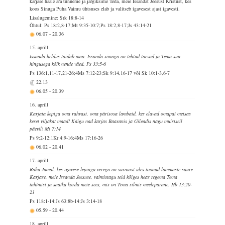
karjase hääle ära tunneme ja järgiksime Teda, meie Issandat Jeesust Kristust, kes
koos Sinuga Püha Vaimu ühtsuses elab ja valitseb igavesest ajast igavesti.
Lisalugemine: Srk 18:8-14
Õhtul: Ps 18:2,8-17;Mt 9:35-10:7;Ps 18:2,8-17;Js 43:14-21
06.07
-
20.36
15. aprill
Issanda heldus täidab maa. Issanda sõnaga on tehtud taevad ja Tema suu
hingusega kõik nende väed. Ps 33:5-6
Ps 136:1,11-17,21-26;4Ms 7:12-23;Sk 9:14,16-17 või Sk 10:1-3,6-7
22.13
06.05
-
20.39
16. aprill
Karjata kepiga oma rahvast, oma pärisosa lambaid, kes elavad omapäi metsas
keset viljakat maad! Käigu nad karjas Baasanis ja Gileadis nagu muistseil
päevil! Mi 7:14
Ps 9:2-12;1Kr 4:9-16;4Ms 17:16-26
06.02
-
20.41
17. aprill
Rahu Jumal, kes igavese lepingu verega on surnuist üles toonud lammaste suure
Karjase, meie Issanda Jeesuse, valmistagu teid kõiges heas tegema Tema
tahtmist ja saatku korda meie sees, mis on Tema silmis meelepärane. Hb 13:20-
21
Ps 118:1-14;Js 63:8b-14;Js 3:14-18
05.59
-
20.44
18. aprill