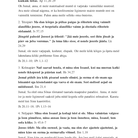
käekäik lubas.
Ap 11,28–29
Oh Jumal, anna, et meie materiaalsed mured ei varjutaks vaimulikke muresid.
Ava meie silmad nägema, et ka hoolitsemine ligimeste maiste murede eest on
vaimulik teenimine. Palun anna meile selleks oma õnnistus.
2. Teisipäev
Ma elan kõrges ja pühas paigas ja rõhutute ning vaimult
alandlike juures, et turgutada alandlike vaimu ja elustada rõhutute
südameid.
Js 57,15
Jüngrid palusid Jeesust ja ütlesid: "Jää meie juurde, sest õhtu jõuab ja
päev on juba veeremas." Ja tema läks sisse, et nende juurde jääda.
Lk
24,29
Jumal, ole meie varjupaik, kodutee, elupaik. Ole meile kõik kõiges ja õpeta meid
lahendama kõiki probleeme Sinu abiga.
Jh 20,1–10; 1Pt 1,1–12
3. Kolmapäev
Nad saavad tunda, et mina olen Issand, kui ma murran katki
nende ikkepuud ja päästan nad.
Hs 34,27
Jumal pühib ära kõik pisarad nende silmist, ja surma ei ole enam ega
leinamist ega kisendamist ega vaeva ei ole enam. Sest endised asjad on
möödunud.
Ilm 21,4
Jumal, Sa oled oma Sõnas tõotanud taastada maapealse paradiisi. Anna, et meie
ise ja meie ligimesed saaksid juba nüüd kogeda selle paradiisi eelmaitset. Kasuta
meid kui Sinu kaastöölisi.
Jh 20,11–18; 1Pt 1,13–16
4. Neljapäev
Mina olen Issand ja kedagi teist ei ole. Mina valmistan valguse
ja loon pimeduse, mina annan õnne ja toon õnnetuse, mina, Issand, teen
seda kõike.
Js 45,6–7
Jeesus ütleb: Ma olin surnud, ja vaata, ma olen elav ajastute ajastuteni, ja
minu käes on surma ja surmavalla võtmed.
Ilm 1,18
Jumal, Sinu käes on meelevald kogu loodu üle. Ära lase meil iialgi unustada, et