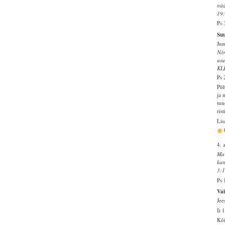
nüü
19
Ps 
Su
Jum
Nõn
usu
KL
Ps 
Püh
ja 
tun
ris
Lis
4. 
Ma 
kan
3:
Ps 
Va
Jee
Ii 
Kõi