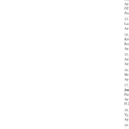
Ap 
ÕT 
Pa
13
Lao
Ap 
14.
Kü
Roo
Ap 
15
Ap-
Ap 
16.
Mr-
Ap 
17.
Jum
Pär
Ap 
Fl 
18.
Vg.
Ap 
19.