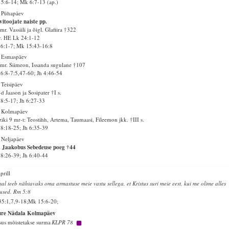
 5:6-14; Mk 6:7-13 (ap.)
 Pühapäev
vitoojate naiste pp.
mr. Vassiili ja õigl. Glafiira †322
v. HE Lk 24:1-12
6:1-7; Mk 15:43-16:8
. Esmaspäev
mr. Siimeon, Issanda sugulane †107
6:8-7:5,47-60; Jh 4:46-54
 Teisipäev
d Jaason ja Sosipater †I s.
8:5-17; Jh 6:27-33
. Kolmapäev
iki 9 mr-t: Teostihh, Artema, Taumaasi, Fileemon jkk. †III s.
8:18-25; Jh 6:35-39
 Neljapäev
 Jaakobus Sebedeuse poeg †44
8:26-39; Jh 6:40-44
aprill
al teeb nähtavaks oma armastuse meie vastu sellega, et Kristus suri meie eest, kui me olime alles
used. Rm 5:8
35:1,7,9-18;Mk 15:6-20;
ure Nädala Kolmapäev
sus mõistetakse surma
KLPR 78