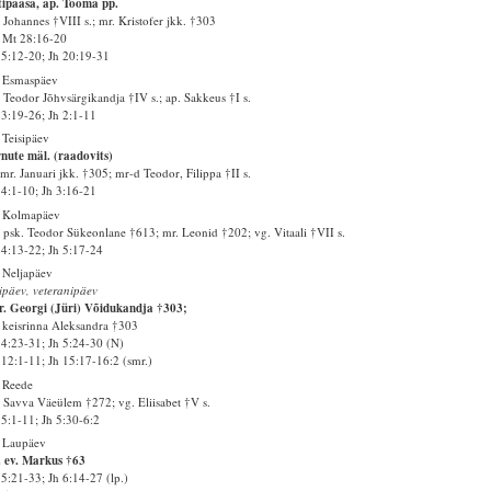
ipaasa, ap. Tooma pp.
 Johannes †VIII s.; mr. Kristofer jkk. †303
 Mt 28:16-20
5:12-20; Jh 20:19-31
. Esmaspäev
 Teodor Jõhvsärgikandja †IV s.; ap. Sakkeus †I s.
3:19-26; Jh 2:1-11
 Teisipäev
nute mäl. (raadovits)
mr. Januari jkk. †305; mr-d Teodor, Filippa †II s.
4:1-10; Jh 3:16-21
. Kolmapäev
 psk. Teodor Sükeonlane †613; mr. Leonid †202; vg. Vitaali †VII s.
4:13-22; Jh 5:17-24
 Neljapäev
ipäev, veteranipäev
. Georgi (Jüri) Võidukandja †303;
 keisrinna Aleksandra †303
4:23-31; Jh 5:24-30 (N)
12:1-11; Jh 15:17-16:2 (smr.)
 Reede
 Savva Väeülem †272; vg. Eliisabet †V s.
5:1-11; Jh 5:30-6:2
 Laupäev
 ev. Markus †63
5:21-33; Jh 6:14-27 (lp.)