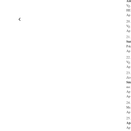
Ant
Vg.
HE
Ap 
20
Vg.
Ap 
21.
Sur
Psk
Ap 
22
Vg.
Ap 
23.
Jür
Smr
mr.
Ap 
Ap 
24.
Mr.
Ap 
25.
Ap.
Ap 