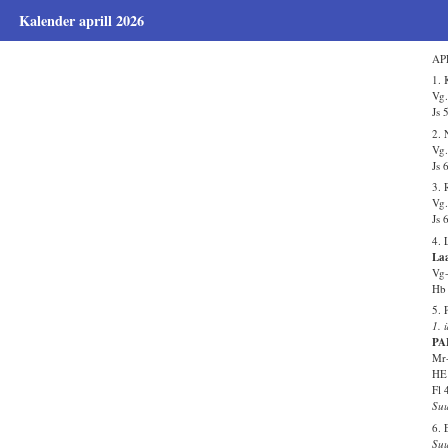
Kalender aprill 2026
APR
1.
Vg.
Js 
2. 
Vg.
Js 
3. 
Vg.
Js 
4. 
Laa
Vg-
Hb 
5. 
1. 
PA
Mr-
HE 
Fl 
Suu
6. 
Suu