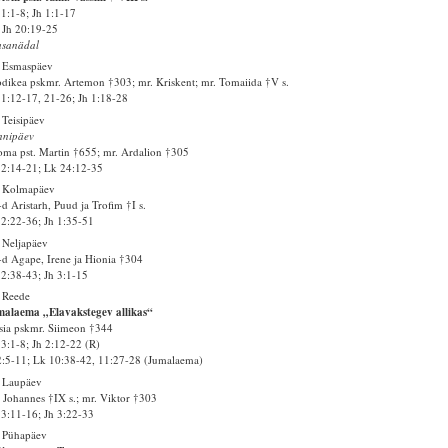
1:1-8; Jh 1:1-17
Jh 20:19-25
asanädal
. Esmaspäev
dikea pskmr. Artemon †303; mr. Kriskent; mr. Tomaiida †V s.
1:12-17, 21-26; Jh 1:18-28
 Teisipäev
nnipäev
ma pst. Martin †655; mr. Ardalion †305
2:14-21; Lk 24:12-35
. Kolmapäev
d Aristarh, Puud ja Trofim †I s.
2:22-36; Jh 1:35-51
 Neljapäev
d Agape, Irene ja Hionia †304
2:38-43; Jh 3:1-15
 Reede
alaema „Elavakstegev allikas“
sia pskmr. Siimeon †344
3:1-8; Jh 2:12-22 (R)
2:5-11; Lk 10:38-42, 11:27-28 (Jumalaema)
 Laupäev
 Johannes †IX s.; mr. Viktor †303
3:11-16; Jh 3:22-33
 Pühapäev