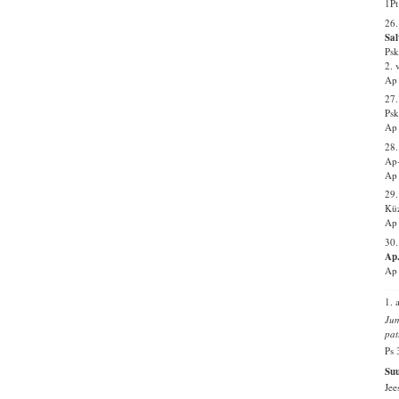
1Pt
26.
Sal
Psk
2. 
Ap 
27
Psk
Ap 
28.
Ap-
Ap 
29
Küz
Ap 
30.
Ap.
Ap 
1. 
Jum
pat
Ps 
Su
Jee