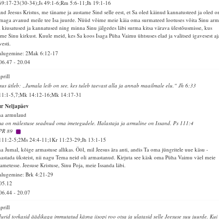
69:17-23(30-34);Js 49:1-6;Rm 5:6-11;Jh 19:1-16
and Jeesus Kristus, me täname ja austame Sind selle eest, et Sa oled käinud kannatusteed ja oled 
maga avanud meile tee Isa juurde. Nüüd võime meie käia oma surmateed lootuses võita Sinu ar
l kiusatused ja kannatused ning minna Sinu jälgedes läbi surma kitsa värava ülestõusmisse, kus
me Sinu kirkust. Kuule meid, kes Sa koos Isaga Püha Vaimu ühtsuses elad ja valitsed igavesest aj
vesti.
alugemine: 2Mak 6:12-17
06.47
-
20.04
aprill
sus ütleb: „Jumala leib on see, kes tuleb taevast alla ja annab maailmale elu.“ Jh 6:33
11:1-5,7;Mk 14:12-16;Mk 14:17-31
ur Neljapäev
ha armulaud
a on mälestuse seadnud oma imetegudele. Halastaja ja armuline on Issand. Ps 111:4
PR 89
111:2-5;2Ms 24:4-11;1Kr 11:23-29;Jh 13:1-15
a Jumal, kõige armastuse allikas. Ööl, mil Jeesus ära anti, andis Ta oma jüngritele uue käsu -
astada üksteist, nii nagu Tema neid oli armastanud. Kirjuta see käsk oma Püha Vaimu väel meie
ametesse. Jeesuse Kristuse, Sinu Poja, meie Issanda läbi.
alugemine: Brk 4:21-29
05.12
06.44
-
20.07
aprill
urid torkasid äädikaga immutatud käsna iisopi roo otsa ja ulatasid selle Jeesuse suu juurde. Kui