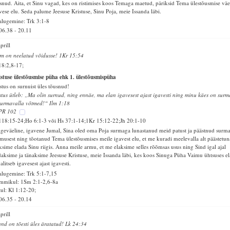
snud. Aita, et Sinu vagad, kes on ristimises koos Temaga maetud, päriksid Tema ülestõusmise väe
vese elu. Seda palume Jeesuse Kristuse, Sinu Poja, meie Issanda läbi.
alugemine: Trk 3:1-8
06.38
-
20.11
aprill
m on neelatud võidusse! 1Kr 15:54
18:2,8-17;
stuse ülestõusmise püha ehk 1. ülestõusmispüha
stus on surnuist üles tõusnud!
stus ütleb: „Ma olin surnud, ning ennäe, ma elan igavesest ajast igavesti ning minu käes on surm
surmavalla võtmed!“ Ilm 1:18
PR 102
118:15-24;Ho 6:1-3 või Hs 37:1-14;1Kr 15:12-22;Jh 20:1-10
geväeline, igavene Jumal, Sina oled oma Poja surmaga lunastanud meid patust ja päästnud surm
musest ning tõotanud Tema ülestõusmises meile igavest elu, et me kuradi meelevalla alt päästetun
ksime elada Sinu riigis. Anna meile armu, et me elaksime selles rõõmsas usus ning Sind igal ajal
daksime ja tänaksime Jeesuse Kristuse, meie Issanda läbi, kes koos Sinuga Püha Vaimu ühtsuses e
valitseb igavesest ajast igavesti.
alugemine: Trk 5:1-7,15
mmikul: 1Sm 2:1-2,6-8a
ul: Kl 1:12-20;
06.35
-
20.14
aprill
and on tõesti üles äratatud! Lk 24:34