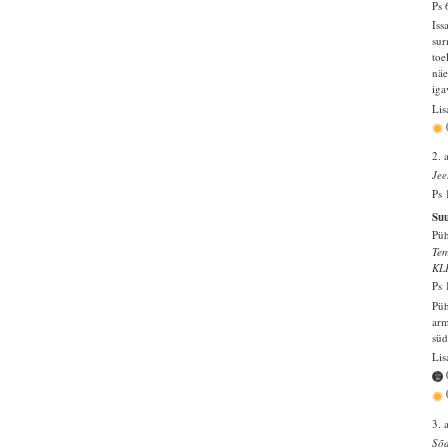
Ps 
Iss
sur
toe
näe
iga
Lis
2. 
Jee
Ps 
Su
Pü
Tem
KL
Ps 
Püh
arm
süd
Lis
3. 
Sõd