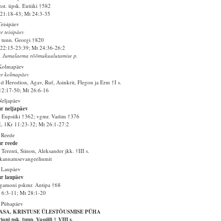
st. üpsk. Eutiiki †582
21:18-43; Mt 24:3-35
Teisipäev
r teisipäev
 tunn. Georgi †820
22:15-23:39; Mt 24:36-26:2
. Jumalaema rõõmukuulutamise p.
 Kolmapäev
ur kolmapäev
d Herodion, Agav, Ruf, Asinkrit, Flegon ja Erm †I s.
12:17-50; Mt 26:6-16
Neljapäev
r neljapäev
 Eupsiiki †362; vgmr. Vadim †376
 1Kr 11:23-32; Mt 26:1-27:2
 Reede
r reede
 Terenti, Siinon, Aleksander jkk. †III s.
kannatusevangeeliumit
 Laupäev
ur laupäev
gamoni pskmr. Antipa †68
6:3-11; Mt 28:1-20
 Pühapäev
ASA, KRISTUSE ÜLESTÕUSMISE PÜHA
ioni psk. tunn. Vassiili † VIII s.