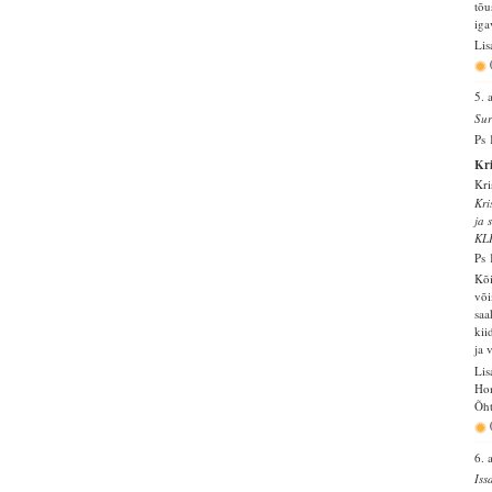
tõu
iga
Lis
5. 
Sur
Ps 
Kri
Kri
Kri
ja 
KL
Ps 
Kõi
või
saa
kii
ja 
Lis
Ho
Õht
6. 
Iss