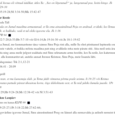
d Jeesus oli võtnud äädikat, ütles Ta: „See on lõpetatud!“ ja, langetanud pea, heitis hinge. Jh
:29-30
35:19-28;Nl 3:34-50;Mk 15:42-47
ur Reede
ala Tall
da on Jumal maailma armastanud, et Ta oma ainusündinud Poja on andnud, et ükski, kes Tema
b, ei hukkuks, vaid et tal oleks igavene elu. Jh 3:16
PR 94
22:7-20;Js 53;Hb 5:7-10 või Gl 6:14;Jh 19:16-30 või Jh 18:1-19:42
a Jumal, me kummardume täna vaimus Sinu Poja risti alla, mille Sa oled püstitanud lepituseks e
meie vahele, et hukka mõista maailma patt ning avalikuks teha meie päratu süü. Aita meil seda är
da ning anna meile julgust usaldada end Sinu seletamatu armu hoolde, kes Sa neile, kes kahetsus
ti alla kummarduvad, andeks annad Jeesuse Kristuse, Sinu Poja, meie Issanda läbi.
alugemine: Trk 2:1,12-21
06.41
-
20.09
aprill
tean, et mu Lunastaja elab, ja Tema jääb viimsena põrmu peale seisma. Ii 19:25 või Kristus
natas pattude pärast üheainsa korra, õige ülekohtuste eest, et Ta teid juhiks Jumala juurde. 1Pt
18
129;Hb 9:24-28;Mt 12:38-42 või Nl 3:51-63
ikne Laupäev
sus on hauas
KLPR 99
19:25-27;1Pt 3:18-22;Mt 27:62-66;
geväeline igavene Jumal, Sinu ainusündinud Poeg on läinud alla surmavalda ja auliselt surnuist ü