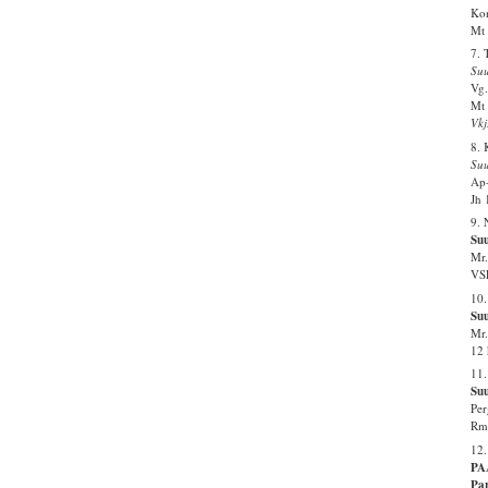
Kon
Mt 
7. 
Suu
Vg.
Mt 
Vkj
8.
Su
Ap-
Jh 
9. 
Suu
Mr.
VSL
10.
Suu
Mr.
12 
11.
Su
Per
Rm 
12.
PA
Par