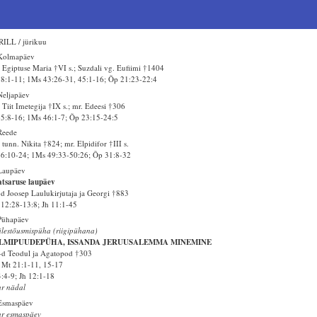
ILL / jürikuu
 Kolmapäev
 Egiptuse Maria †VI s.; Suzdali vg. Eufiimi †1404
58:1-11; 1Ms 43:26-31, 45:1-16; Õp 21:23-22:4
Neljapäev
 Tiit Imetegija †IX s.; mr. Edeesi †306
65:8-16; 1Ms 46:1-7; Õp 23:15-24:5
Reede
 tunn. Nikita †824; mr. Elpidifor †III s.
66:10-24; 1Ms 49:33-50:26; Õp 31:8-32
Laupäev
tsaruse laupäev
d Joosep Laulukirjutaja ja Georgi †883
12:28-13:8; Jh 11:1-45
Pühapäev
ülestõusmispüha (riigipühana)
LMIPUUDEPÜHA, ISSANDA JERUUSALEMMA MINEMINE
d Teodul ja Agatopod †303
Mt 21:1-11, 15-17
4:4-9; Jh 12:1-18
r nädal
Esmaspäev
r esmaspäev