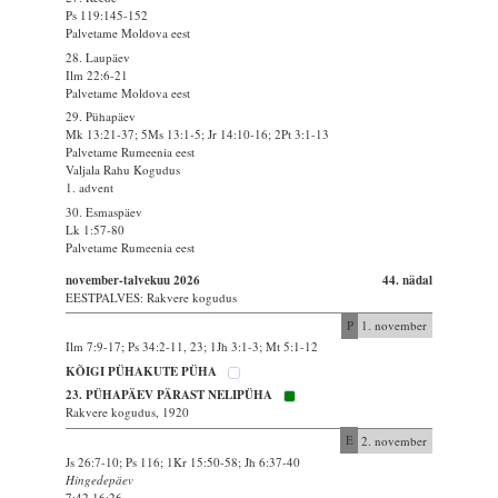
Ps 119:145-152
Palvetame Moldova eest
28. Laupäev
Ilm 22:6-21
Palvetame Moldova eest
29. Pühapäev
Mk 13:21-37; 5Ms 13:1-5; Jr 14:10-16; 2Pt 3:1-13
Palvetame Rumeenia eest
Valjala Rahu Kogudus
1. advent
30. Esmaspäev
Lk 1:57-80
Palvetame Rumeenia eest
november-talvekuu 2026
44. nädal
EESTPALVES: Rakvere kogudus
P
1. november
Ilm 7:9-17; Ps 34:2-11, 23; 1Jh 3:1-3; Mt 5:1-12
KÕIGI PÜHAKUTE PÜHA
23. PÜHAPÄEV PÄRAST NELIPÜHA
Rakvere kogudus, 1920
E
2. november
Js 26:7-10; Ps 116; 1Kr 15:50-58; Jh 6:37-40
Hingedepäev
7:42 16:26