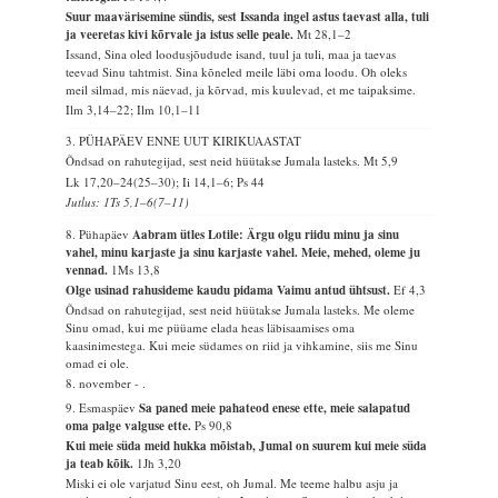
Suur maavärisemine sündis, sest Issanda ingel astus taevast alla, tuli
ja veeretas kivi kõrvale ja istus selle peale.
Mt 28,1–2
Issand, Sina oled loodusjõudude isand, tuul ja tuli, maa ja taevas
teevad Sinu tahtmist. Sina kõneled meile läbi oma loodu. Oh oleks
meil silmad, mis näevad, ja kõrvad, mis kuulevad, et me taipaksime.
Ilm 3,14–22; Ilm 10,1–11
3. PÜHAPÄEV ENNE UUT KIRIKUAASTAT
Õndsad on rahutegijad, sest neid hüütakse Jumala lasteks.
Mt 5,9
Lk 17,20–24(25–30); Ii 14,1–6; Ps 44
Jutlus: 1Ts 5,1–6(7–11)
8. Pühapäev
Aabram ütles Lotile: Ärgu olgu riidu minu ja sinu
vahel, minu karjaste ja sinu karjaste vahel. Meie, mehed, oleme ju
vennad.
1Ms 13,8
Olge usinad rahusideme kaudu pidama Vaimu antud ühtsust.
Ef 4,3
Õndsad on rahutegijad, sest neid hüütakse Jumala lasteks. Me oleme
Sinu omad, kui me püüame elada heas läbisaamises oma
kaasinimestega. Kui meie südames on riid ja vihkamine, siis me Sinu
omad ei ole.
8. november - .
9. Esmaspäev
Sa paned meie pahateod enese ette, meie salapatud
oma palge valguse ette.
Ps 90,8
Kui meie süda meid hukka mõistab, Jumal on suurem kui meie süda
ja teab kõik.
1Jh 3,20
Miski ei ole varjatud Sinu eest, oh Jumal. Me teeme halbu asju ja