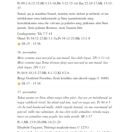
Ps 90:1-6,12-15;Ml 3:13-18;Hb 3:12-15 või Ilm 22:10-17;Mk 13:33-
37
Jumal, aja ja maailma Issand, manitse meie südant ja mõtteid, et me
mõtleksime oma lahkumisele ja Sinu taastulemisele ning
korraldaksime oma elu valvates ja paludes ning jääksime alati Sinu
juurde. Seda palume Kristuse, meie Issanda läbi.
Lisalugemine: Trk 7:7-14
Õhtul: Ps 34:12-23;Kl 1:1-5a;Ps 34:12-23;Mk 13:1-8
08.15
-
15.56
16. november
Meie ootame uusi taevaid ja uut maad, kus elab õigus. 2Pt 3:13 või
Meie ootame aga Tema tõotuse järgi uusi taevaid ja uut maad, kus
elab õigus. 2Pt 3:13
Ps 44:9-10,15-27;Mk 4:1-12;Kl 4:2-6
Bengt Gottfried Forselius, Eesti kristliku rahvakooli rajaja († 1688)
08.17
-
15.54
17. november
Tuhat aastat on Sinu silmis nagu eilne päev, kui see on möödunud, ja
nagu vahikord öösel. Sa uhud nad ära, nad on nagu uni. Ps 90:4-5
või Ja nad kuuluvad mulle, ütleb vägede Issand, on mu eraomand sel
päeval, mille ma valmistan. Ja ma olen neile armuline, nõnda nagu
mees on armuline oma pojale, kes teda teenib. Ml 3:17
Ps 1;Mk 13:9-20;4Ms 14:21-24
Elisabeth Ungarist, Tüüringi maakrahvinna († 1231)