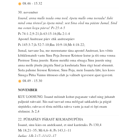
08.46
-
15.32
30. november
Issand, anna mulle teada oma teed, õpeta mulle oma teeradu! Juhi
mind oma tõeteel ja õpeta mind; sest Sina oled mu pääste Jumal, Sind
ma ootan kogu päeva! Ps 25:4-5
Ps 74:1-2,9-21;Js 63:15-16;Ha 2:1-4
Apostel Andrease päev ehk andresepäev
Ps 145:3-7;Js 52:7-10;Rm 10:9-18;Mt 4:18-22;
Jumal, taevane Isa, me meenutame täna apostel Andreast, kes võttis
kõhklematult vastu Sinu Poja Jeesuse Kristuse kutse ja tõi oma venna
Peetruse Tema juurde. Kutsu meidki oma sõnaga Sinu juurde ning
anna meile jõudu järgida Sind ja kuulutada Sinu riigi head sõnumit.
Seda palume Jeesuse Kristuse, Sinu Poja, meie Issanda läbi, kes koos
Sinuga Püha Vaimu ühtsuses elab ja valitseb igavesest ajast igavesti.
08.49
-
15.30
NOVEMBER
KUU LOOSUNG: Issand mõistab kohut paganate vahel ning juhatab
paljusid rahvaid. Siis nad taovad oma mõõgad sahkadeks ja piigid
sirpideks; rahvas ei tõsta mõõka rahva vastu ja nad ei õpi enam
sõdimist.
Js 2,4
22. PÜHAPÄEV PÄRAST KOLMAINUPÜHA
Issand, sinu käes on andeksand, et sind kardetaks.
Ps 130,4
Mt 18,21–35; Mi 6,6–8; Ps 143,1–11
Jutlus: 1Jh 2,(7–11)12–17