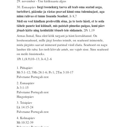
29. november - Uue kirikuaasta algus
30. Esmaspäev
Isegi toonekurg taeva all teab oma seatud aega,
turteltuvi, pääsuke ja rästas peavad kinni oma tulemisajast, aga
minu rahvas ei tunne Issanda Seadust.
Jr 8,7
Meil on veel kindlam prohvetlik sõna, ja te teete hästi, et te seda
tähele panete kui küünalt, mis paistab pimedas paigas, kuni päev
jõuab kätte ning koidutäht tõuseb teie südameis.
2Pt 1,19
Armas Jumal, Sina oled kõik targasti ja hästi korraldanud. On
loodusseadused, mille järgi loodus toimib, on seadused inimestele,
mida järgides saavad inimesed parimal viisil elada. Seadused on nagu
laudtee üle raba: kes teelt kõrvale astub, see vajub sisse. Sinu seadused
on meile õnnistuseks.
1Pt 1,(8.9)10–13; Js 4,2–6
1. Pühapäev
Mt 5:1-12; 5Ms 28:1-6; Ps 1; 2Tm 3:10-17
Palvetame Portugali eest
2. Esmaspäev
Js 3:1-15
Palvetame Portugali eest
Hingedepäev
3. Teisipäev
Lk 14:15-24
Palvetame Portugali eest
4. Kolmapäev
Mt 10:32-39
Palvetame Portugali eest