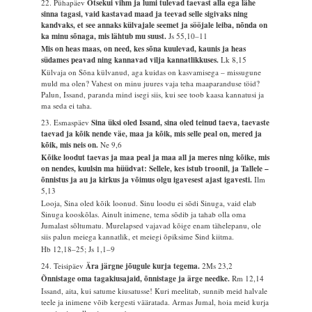
22. Pühapäev
Otsekui vihm ja lumi tulevad taevast alla ega lähe
sinna tagasi, vaid kastavad maad ja teevad selle sigivaks ning
kandvaks, et see annaks külvajale seemet ja sööjale leiba, nõnda on
ka minu sõnaga, mis lähtub mu suust.
Js 55,10–11
Mis on heas maas, on need, kes sõna kuulevad, kaunis ja heas
südames peavad ning kannavad vilja kannatlikkuses.
Lk 8,15
Külvaja on Sõna külvanud, aga kuidas on kasvamisega – missugune
muld ma olen? Vahest on minu juures vaja teha maaparanduse töid?
Palun, Issand, paranda mind isegi siis, kui see toob kaasa kannatusi ja
ma seda ei taha.
23. Esmaspäev
Sina üksi oled Issand, sina oled teinud taeva, taevaste
taevad ja kõik nende väe, maa ja kõik, mis selle peal on, mered ja
kõik, mis neis on.
Ne 9,6
Kõike loodut taevas ja maa peal ja maa all ja meres ning kõike, mis
on nendes, kuulsin ma hüüdvat: Sellele, kes istub troonil, ja Tallele –
õnnistus ja au ja kirkus ja võimus olgu igavesest ajast igavesti.
Ilm
5,13
Looja, Sina oled kõik loonud. Sinu loodu ei sõdi Sinuga, vaid elab
Sinuga kooskõlas. Ainult inimene, tema sõdib ja tahab olla oma
Jumalast sõltumatu. Murelapsed vajavad kõige enam tähelepanu, ole
siis palun meiega kannatlik, et meiegi õpiksime Sind kiitma.
Hb 12,18–25; Js 1,1–9
24. Teisipäev
Ära järgne jõugule kurja tegema.
2Ms 23,2
Õnnistage oma tagakiusajaid, õnnistage ja ärge needke.
Rm 12,14
Issand, aita, kui satume kiusatusse! Kuri meelitab, sunnib meid halvale
teele ja inimene võib kergesti vääratada. Armas Jumal, hoia meid kurja