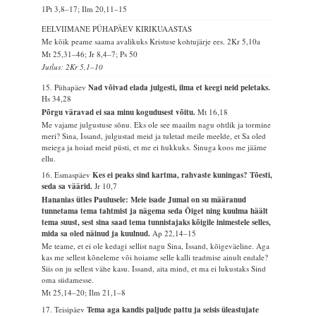
1Pt 3,8–17; Ilm 20,11–15
EELVIIMANE PÜHAPÄEV KIRIKUAASTAS
Me kõik peame saama avalikuks Kristuse kohtujärje ees.
2Kr 5,10a
Mt 25,31–46; Jr 8,4–7; Ps 50
Jutlus: 2Kr 5,1–10
15. Pühapäev
Nad võivad elada julgesti, ilma et keegi neid peletaks.
Hs 34,28
Põrgu väravad ei saa minu kogudusest võitu.
Mt 16,18
Me vajame julgustuse sõnu. Eks ole see maailm nagu ohtlik ja tormine
meri? Sina, Issand, julgustad meid ja tuletad meile meelde, et Sa oled
meiega ja hoiad meid püsti, et me ei hukkuks. Sinuga koos me jääme
ellu.
16. Esmaspäev
Kes ei peaks sind kartma, rahvaste kuningas? Tõesti,
seda sa väärid.
Jr 10,7
Hananias ütles Paulusele: Meie isade Jumal on su määranud
tunnetama tema tahtmist ja nägema seda Õiget ning kuulma häält
tema suust, sest sina saad tema tunnistajaks kõigile inimestele selles,
mida sa oled näinud ja kuulnud.
Ap 22,14–15
Me teame, et ei ole kedagi sellist nagu Sina, Issand, kõigeväeline. Aga
kas me sellest kõneleme või hoiame selle kalli teadmise ainult endale?
Siis on ju sellest vähe kasu. Issand, aita mind, et ma ei lukustaks Sind
oma südamesse.
Mt 25,14–20; Ilm 21,1–8
17. Teisipäev
Tema aga kandis paljude pattu ja seisis üleastujate