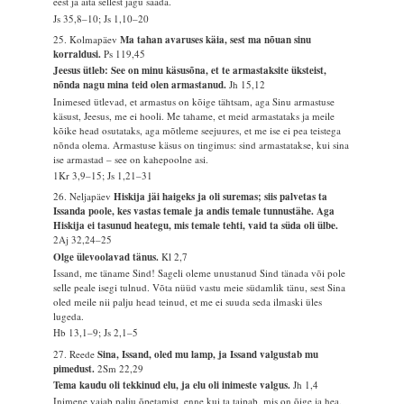
eest ja aita sellest jagu saada.
Js 35,8–10; Js 1,10–20
25. Kolmapäev
Ma tahan avaruses käia, sest ma nõuan sinu
korraldusi.
Ps 119,45
Jeesus ütleb: See on minu käsusõna, et te armastaksite üksteist,
nõnda nagu mina teid olen armastanud.
Jh 15,12
Inimesed ütlevad, et armastus on kõige tähtsam, aga Sinu armastuse
käsust, Jeesus, me ei hooli. Me tahame, et meid armastataks ja meile
kõike head osutataks, aga mõtleme seejuures, et me ise ei pea teistega
nõnda olema. Armastuse käsus on tingimus: sind armastatakse, kui sina
ise armastad – see on kahepoolne asi.
1Kr 3,9–15; Js 1,21–31
26. Neljapäev
Hiskija jäi haigeks ja oli suremas; siis palvetas ta
Issanda poole, kes vastas temale ja andis temale tunnustähe. Aga
Hiskija ei tasunud heategu, mis temale tehti, vaid ta süda oli ülbe.
2Aj 32,24–25
Olge ülevoolavad tänus.
Kl 2,7
Issand, me täname Sind! Sageli oleme unustanud Sind tänada või pole
selle peale isegi tulnud. Võta nüüd vastu meie südamlik tänu, sest Sina
oled meile nii palju head teinud, et me ei suuda seda ilmaski üles
lugeda.
Hb 13,1–9; Js 2,1–5
27. Reede
Sina, Issand, oled mu lamp, ja Issand valgustab mu
pimedust.
2Sm 22,29
Tema kaudu oli tekkinud elu, ja elu oli inimeste valgus.
Jh 1,4
Inimene vajab palju õpetamist, enne kui ta taipab, mis on õige ja hea.