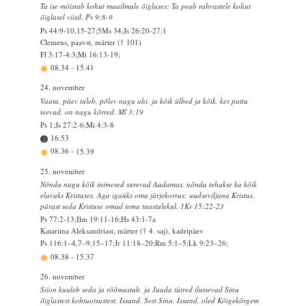
Ta ise mõistab kohut maailmale õigluses; Ta peab rahvastele kohut
õiglasel viisil. Ps 9:8-9
Ps 44:9-10,15-27;5Ms 34;Js 26:20-27:1
Clemens, paavst, märter († 101)
Fl 3:17-4:3;Mt 16:13-19;
08.34
-
15.41
24. november
Vaata, päev tuleb, põlev nagu ahi, ja kõik ülbed ja kõik, kes pattu
teevad, on nagu kõrred. Ml 3:19
Ps 1;Js 27:2-6;Mi 4:3-8
16.53
08.36
-
15.39
25. november
Nõnda nagu kõik inimesed surevad Aadamas, nõnda tehakse ka kõik
elavaks Kristuses. Aga igaüks oma järjekorras: uudseviljana Kristus,
pärast seda Kristuse omad tema taastulekul. 1Kr 15:22-23
Ps 77:2-13;Ilm 19:11-16;Hs 43:1-7a
Katariina Aleksandriast, märter († 4. saj), kadripäev
Ps 116:1–4,7–9,15–17;Jr 11:18–20;Rm 5:1–5;Lk 9:23–26;
08.38
-
15.37
26. november
Siion kuuleb seda ja rõõmustab, ja Juuda tütred ilutsevad Sinu
õiglastest kohtuotsustest, Issand. Sest Sina, Issand, oled Kõigekõrgem