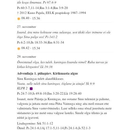
üle kogu ilmamaa. Ps 97:8-9
Ps 60:3-7,11-14;Rm 3:1-8;Rm 3:9-20
† 2012 Kuno Pajula, EELK peapiiskop 1987–1994
08.40
-
15.36
27. november
Issand, ära mine kohtusse oma sulasega, sest ükski elav inimene ei ole
õige Sinu palge ees! Ps 143:2
Ps 6:2-10;Jh 18:33-36;Rm 8:31-34
08.42
-
15.34
29. november
Õnnistatud olgu, kes tuleb, kuningas Issanda nimel! Rahu taevas ja
kirkus kõrgustes! Lk 19:38
Advendiaja 1. pühapäev. Kirikuaasta algus
Sinu Kuningas tuleb alandlikkuses
Vaata, sulle tuleb sinu kuningas, õiglane ja aitaja! Sk 9:9
KLPR 2
Ps 24:7-10;Js 49:8-10;Ilm 3:20-22;Lk 19:28-40
Issand, meie Päästja ja Kuningas, me ootame Sinu tulemist ja palume,
valgusta ja juhata meid oma Püha Vaimuga ning aita meil ennast ette
valmistada Sinu vastuvõtmiseks. Lase selleks oma sõnal juurduda meie
südametes ja tee meid oma valguse lasteks. Sinule olgu ülistus ja au
nüüd ja igavesti.
Lisalugemine: Srk 51:1-12
Õhtul: Ps 24:1-6;1Aj 17:1-5,11-14;Ps 24:1-6;Js 52:1-3