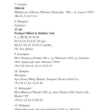
7. Laupäev
Midrosk
Melitine mr-d Hieron, Nikander, Ksanti jkk. †III s.; vg. Laasar †1053
2Kr 8:1-5; Lk 9:1-6
8. Pühapäev
Isadepäev
23. pp.
Peaingel Miikael ja ilmihuta väed
6. v. HE Mt 28:16-20
Ef 2:4-10; Lk 8:41-56 (pp.)
Hb 2:2-10; Lk 10:16-21 (inglid)
Vkj. Smr. Dimitri
9. Esmaspäev
Mr-d Onisifor ja Porfiiri †III s.; vg. Matroona †492; vg. Teoktista
†881; Egiina psk. imet. Nektaari †1920
1Ts 2:20-3:8; Lk 12:13-15,22-31
10. Teisipäev
Mardipäev
Ap-d Erast, Olimp, Rodion, Sosipater, Kvart ja Terti †I s.
1Ts 3:9-13; Lk 12:42-48
11. Kolmapäev
Mr-d Miinas ja Vikenti †304; vg. tunn. Teodor †826; Tours’i psk.
Martin †397
1Ts 4:1-12; Lk 12:48-59
12. Neljapäev
Aleksandria üpsk. Johannes Armuline †620; vg. Niil †V s.