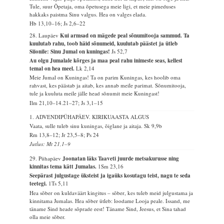
Tule, suur Õpetaja, oma õpetusega meie ligi, et meie pimeduses
hakkaks paistma Sinu valgus. Hea on valges elada.
Hb 13,10–16; Js 2,6–22
28. Laupäev
Kui armsad on mägede peal sõnumitooja sammud. Ta
kuulutab rahu, toob häid sõnumeid, kuulutab päästet ja ütleb
Siionile: Sinu Jumal on kuningas!
Js 52,7
Au olgu Jumalale kõrges ja maa peal rahu inimeste seas, kellest
temal on hea meel.
Lk 2,14
Meie Jumal on Kuningas! Ta on parim Kuningas, kes hoolib oma
rahvast, kes päästab ja aitab, kes annab meile parimat. Sõnumitooja,
tule ja kuuluta meile jälle head sõnumit meie Kuningast!
Ilm 21,10–14.21–27; Js 3,1–15
1. ADVENDIPÜHAPÄEV. KIRIKUAASTA ALGUS
Vaata, sulle tuleb sinu kuningas, õiglane ja aitaja.
Sk 9,9b
Rm 13,8–12; Jr 23,5–8; Ps 24
Jutlus: Mt 21,1–9
29. Pühapäev
Joonatan läks Taaveti juurde metsakurusse ning
kinnitas tema kätt Jumalas.
1Sm 23,16
Seepärast julgustage üksteist ja igaüks kosutagu teist, nagu te seda
teetegi.
1Ts 5,11
Hea sõber on kuldaväärt kingitus – sõber, kes tuleb meid julgustama ja
kinnitama Jumalas. Hea sõber ütleb: loodame Looja peale. Issand, me
täname Sind heade sõprade eest! Täname Sind, Jeesus, et Sina tahad
olla meie sõber.