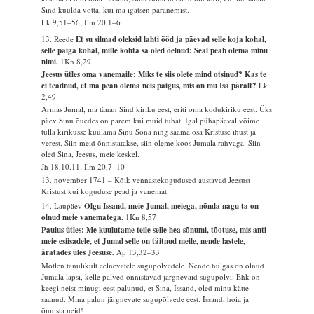
Sind kuulda võtta, kui ma igatsen paranemist.
Lk 9,51–56; Ilm 20,1–6
13. Reede
Et su silmad oleksid lahti ööd ja päevad selle koja kohal,
selle paiga kohal, mille kohta sa oled öelnud: Seal peab olema minu
nimi.
1Kn 8,29
Jeesus ütles oma vanemaile: Miks te siis olete mind otsinud? Kas te
ei teadnud, et ma pean olema neis paigus, mis on mu Isa päralt?
Lk
2,49
Armas Jumal, ma tänan Sind kiriku eest, eriti oma kodukiriku eest. Üks
päev Sinu õuedes on parem kui muid tuhat. Igal pühapäeval võime
tulla kirikusse kuulama Sinu Sõna ning saama osa Kristuse ihust ja
verest. Siin meid õnnistatakse, siin oleme koos Jumala rahvaga. Siin
oled Sina, Jeesus, meie keskel.
Jh 18,10.11; Ilm 20,7–10
13. november 1741 – Kõik vennastekogudused austavad Jeesust
Kristust kui koguduse pead ja vanemat
14. Laupäev
Olgu Issand, meie Jumal, meiega, nõnda nagu ta on
olnud meie vanematega.
1Kn 8,57
Paulus ütles: Me kuulutame teile selle hea sõnumi, tõotuse, mis anti
meie esiisadele, et Jumal selle on täitnud meile, nende lastele,
äratades üles Jeesuse.
Ap 13,32–33
Mõtlen tänulikult eelnevatele sugupõlvedele. Nende hulgas on olnud
Jumala lapsi, kelle palved õnnistavad järgnevaid sugupõlvi. Ehk on
keegi neist minugi eest palunud, et Sina, Issand, oled minu kätte
saanud. Mina palun järgnevate sugupõlvede eest. Issand, hoia ja
õnnista neid!