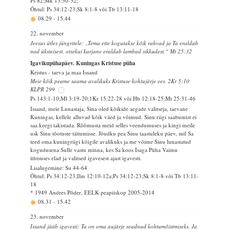
Ps 82;Mk 13:30-32;
Õhtul: Ps 34:12-23;Sk 8:1-8 või Tb 13:11-18
08.29
-
15.44
22. november
Jeesus ütles jüngritele: „Tema ette kogutakse kõik rahvad ja Ta eraldab
nad üksteisest, otsekui karjane eraldab lambad sikkudest.“ Mt 25:32
Igavikupühapäev. Kuningas Kristuse püha
Kristus - taeva ja maa Issand
Meie kõik peame saama avalikuks Kristuse kohtujärje ees. 2Kr 5:10
KLPR 299
Ps 143:1-10;Ml 3:19-20;1Kr 15:22-28 või Hb 12:18-25;Mt 25:31-46
Issand, meie Lunastaja, Sina oled kõikide aegade valitseja, taevane
Kuningas, kellele alluvad kõik väed ja võimud. Sinu riigi saabumist ei
saa keegi takistada. Rõõmusta meid selles veendumuses ja kingi meile
usk Sinu tõotuste täitumisse. Jõudku pea Sinu taastuleku päev, mil Sa
teed oma kuningriigi kõigile avalikuks ja me võime Sinu lunastatud
kogudusena Sulle vastu minna, kes Sa koos Isaga Püha Vaimu
ühtsuses elad ja valitsed igavesest ajast igavesti.
Lisalugemine: Su 44-64
Õhtul: Ps 34:12-23;Ilm 12:10-12a;Ps 34:12-23;Sk 8:1-8 või Tb 13:11-
18
* 1949 Andres Põder, EELK peapiiskop 2005-2014
08.31
-
15.42
23. november
Issand jääb igavesti; Ta on oma aujärje seadnud kohtumõistmiseks. Ja