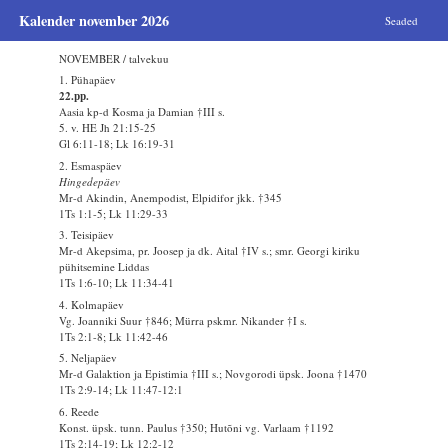
Kalender november 2026
Seaded
NOVEMBER / talvekuu
1. Pühapäev
22.pp.
Aasia kp-d Kosma ja Damian †III s.
5. v. HE Jh 21:15-25
Gl 6:11-18; Lk 16:19-31
2. Esmaspäev
Hingedepäev
Mr-d Akindin, Anempodist, Elpidifor jkk. †345
1Ts 1:1-5; Lk 11:29-33
3. Teisipäev
Mr-d Akepsima, pr. Joosep ja dk. Aital †IV s.; smr. Georgi kiriku
pühitsemine Liddas
1Ts 1:6-10; Lk 11:34-41
4. Kolmapäev
Vg. Joanniki Suur †846; Mürra pskmr. Nikander †I s.
1Ts 2:1-8; Lk 11:42-46
5. Neljapäev
Mr-d Galaktion ja Epistimia †III s.; Novgorodi üpsk. Joona †1470
1Ts 2:9-14; Lk 11:47-12:1
6. Reede
Konst. üpsk. tunn. Paulus †350; Hutõni vg. Varlaam †1192
1Ts 2:14-19; Lk 12:2-12