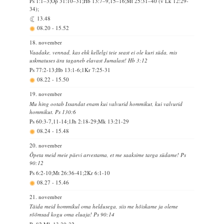
Ps 1:1–3;Õp 31:10–31;Hb 13:7–9,15–16;Mt 25:31–40 (v Lk 12:29-
34);
13.48
08.20
-
15.52
18. november
Vaadake, vennad, kas ehk kellelgi teie seast ei ole kuri süda, mis
uskmatuses ära taganeb elavast Jumalast! Hb 3:12
Ps 77:2-13;Hb 13:1-6;1Kr 7:25-31
08.22
-
15.50
19. november
Mu hing ootab Issandat enam kui valvurid hommikut, kui valvurid
hommikut. Ps 130:6
Ps 60:3-7,11-14;1Jh 2:18-29;Mk 13:21-29
08.24
-
15.48
20. november
Õpeta meid meie päevi arvestama, et me saaksime targa südame! Ps
90:12
Ps 6:2-10;Mt 26:36-41;2Kr 6:1-10
08.27
-
15.46
21. november
Täida meid hommikul oma heldusega, siis me hõiskame ja oleme
rõõmsad kogu oma eluaja! Ps 90:14