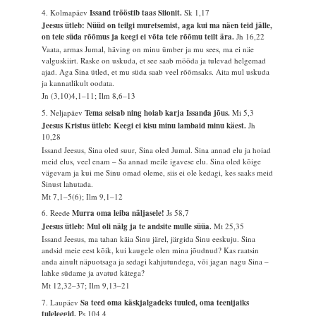
4. Kolmapäev
Issand trööstib taas Siionit.
Sk 1,17
Jeesus ütleb: Nüüd on teilgi muretsemist, aga kui ma näen teid jälle,
on teie süda rõõmus ja keegi ei võta teie rõõmu teilt ära.
Jh 16,22
Vaata, armas Jumal, häving on minu ümber ja mu sees, ma ei näe
valguskiirt. Raske on uskuda, et see saab mööda ja tulevad helgemad
ajad. Aga Sina ütled, et mu süda saab veel rõõmsaks. Aita mul uskuda
ja kannatlikult oodata.
Jn (3,10)4,1–11; Ilm 8,6–13
5. Neljapäev
Tema seisab ning hoiab karja Issanda jõus.
Mi 5,3
Jeesus Kristus ütleb: Keegi ei kisu minu lambaid minu käest.
Jh
10,28
Issand Jeesus, Sina oled suur, Sina oled Jumal. Sina annad elu ja hoiad
meid elus, veel enam – Sa annad meile igavese elu. Sina oled kõige
vägevam ja kui me Sinu omad oleme, siis ei ole kedagi, kes saaks meid
Sinust lahutada.
Mt 7,1–5(6); Ilm 9,1–12
6. Reede
Murra oma leiba näljasele!
Js 58,7
Jeesus ütleb: Mul oli nälg ja te andsite mulle süüa.
Mt 25,35
Issand Jeesus, ma tahan käia Sinu järel, järgida Sinu eeskuju. Sina
andsid meie eest kõik, kui kaugele olen mina jõudnud? Kas raatsin
anda ainult näpuotsaga ja sedagi kahjutundega, või jagan nagu Sina –
lahke südame ja avatud kätega?
Mt 12,32–37; Ilm 9,13–21
7. Laupäev
Sa teed oma käskjalgadeks tuuled, oma teenijaiks
tuleleegid.
Ps 104,4