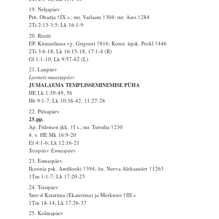
19. Neljapäev
Prh. Obadja †IX s.; mr. Varlaam †304: mr. Ases †284
2Ts 2:13-3:5; Lk 16:1-9
20. Reede
EP. Kümnelinna vg. Grigoori †816; Konst. üpsk. Prokl †446
2Ts 3:6-18; Lk 16:15-18, 17:1-4 (R)
Gl 1:1-10; Lk 9:57-62 (L)
21. Laupäev
Leemeti-maarjapäev
JUMALAEMA TEMPLISSEMINEMISE PÜHA
HE Lk 1:39-49, 56
Hb 9:1-7; Lk 10:38-42; 11:27-28
22. Pühapäev
25.pp.
Ap. Fiilemon jkk. †I s.; mr. Tsetsilia †230
8. v. HE Mk 16:9-20
Ef 4:1-6; Lk 12:16-21
Teisipäev Esmaspäev
23. Esmaspäev
Ikoonia psk. Amfilooki †394; õu. Neeva Aleksander †1263
1Tm 1:1-7; Lk 17:20-25
24. Teisipäev
Smr-d Katariina (Ekateriina) ja Merkuuri †III s.
1Tm 18-14; Lk 17:26-37
25. Kolmapäev