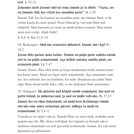
eest.
Js 53,12
Johannes näeb Jeesust tulevat tema juurde ja ta ütleb: "Vaata, see
on Jumala Tall, kes võtab ära maailma patu!"
Jh 1,29
Jumala Tall, kes Sa kannad ära maailma patu, me täname Sind, et Sa
võtsid kanda ka meie patud. Need rõhusid ja vaevasid Sind seal
ristipuul. Sinu kannatus ja surm on meile priiuse toonud. Sina seisad
meie eest veelgi. Aitäh Sulle!
Jr 8,4–9; Ilm 21,9–14
18. Kolmapäev
Sind ma armastan südamest, Issand, mu vägi!
Ps
18,2
Jeesus ütles patuse naise kohta: Temale on palju patte andeks antud,
sest ta on palju armastanud. Aga kellele antakse andeks pisut, see
armastab pisut.
Lk 7,47
Issand, Jeesus, Sina oled minu ja kogu inimkonna heaks teinud enam
kui keegi teine. Sinul on õigus meie armastusele. Aga armastada saab
see, kes mõistab, kes on kuulnud, kes teab. Seepärast ma palun Sind,
olgu Sõna uksed meile ikka valla, et me õpiksime Sind armastama.
19. Neljapäev
Ma päästan nad kõigist nende asupaigust, kus nad on
pattu teinud, ja puhastan nad, ja nad on mulle rahvaks.
Hs 37,23
Jumal, kes on rikas halastuselt, on meid koos Kristusega teinud
elavaks oma suure armastuse pärast, millega ta meid on
armastanud.
Ef 2,4–5
Usurahvas on õppiv rahvas. Jumala Sõna on meie õpik, praktika meie
igapäevane elu. Me oleme teelolijad, kes õppides ja Jumala rahva
meelsust omandades on teel igavesele kodumaale. Issand, ära väsi meid
õpetamast ja juhatamast.