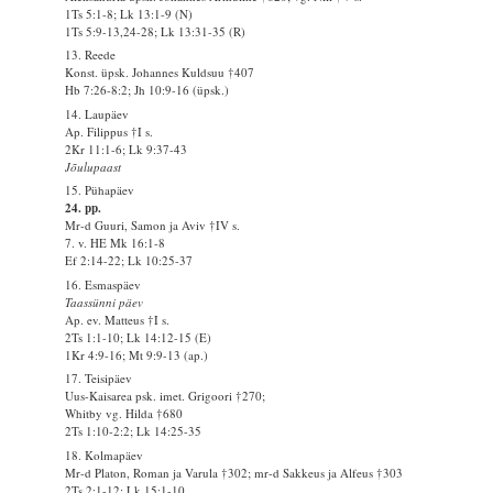
1Ts 5:1-8; Lk 13:1-9 (N)
1Ts 5:9-13,24-28; Lk 13:31-35 (R)
13. Reede
Konst. üpsk. Johannes Kuldsuu †407
Hb 7:26-8:2; Jh 10:9-16 (üpsk.)
14. Laupäev
Ap. Filippus †I s.
2Kr 11:1-6; Lk 9:37-43
Jõulupaast
15. Pühapäev
24. pp.
Mr-d Guuri, Samon ja Aviv †IV s.
7. v. HE Mk 16:1-8
Ef 2:14-22; Lk 10:25-37
16. Esmaspäev
Taassünni päev
Ap. ev. Matteus †I s.
2Ts 1:1-10; Lk 14:12-15 (E)
1Kr 4:9-16; Mt 9:9-13 (ap.)
17. Teisipäev
Uus-Kaisarea psk. imet. Grigoori †270;
Whitby vg. Hilda †680
2Ts 1:10-2:2; Lk 14:25-35
18. Kolmapäev
Mr-d Platon, Roman ja Varula †302; mr-d Sakkeus ja Alfeus †303
2Ts 2:1-12; Lk 15:1-10