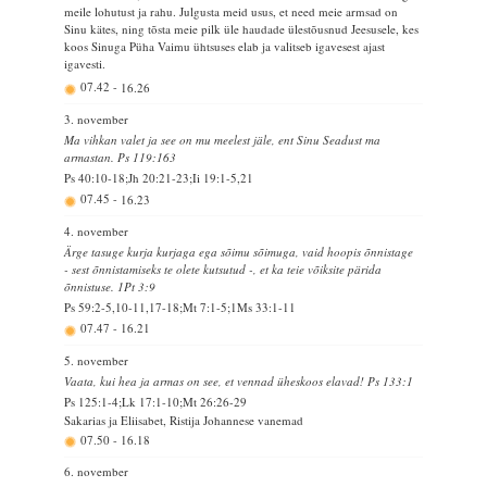
meile lohutust ja rahu. Julgusta meid usus, et need meie armsad on
Sinu kätes, ning tõsta meie pilk üle haudade ülestõusnud Jeesusele, kes
koos Sinuga Püha Vaimu ühtsuses elab ja valitseb igavesest ajast
igavesti.
07.42
-
16.26
3. november
Ma vihkan valet ja see on mu meelest jäle, ent Sinu Seadust ma
armastan. Ps 119:163
Ps 40:10-18;Jh 20:21-23;Ii 19:1-5,21
07.45
-
16.23
4. november
Ärge tasuge kurja kurjaga ega sõimu sõimuga, vaid hoopis õnnistage
- sest õnnistamiseks te olete kutsutud -, et ka teie võiksite pärida
õnnistuse. 1Pt 3:9
Ps 59:2-5,10-11,17-18;Mt 7:1-5;1Ms 33:1-11
07.47
-
16.21
5. november
Vaata, kui hea ja armas on see, et vennad üheskoos elavad! Ps 133:1
Ps 125:1-4;Lk 17:1-10;Mt 26:26-29
Sakarias ja Eliisabet, Ristija Johannese vanemad
07.50
-
16.18
6. november