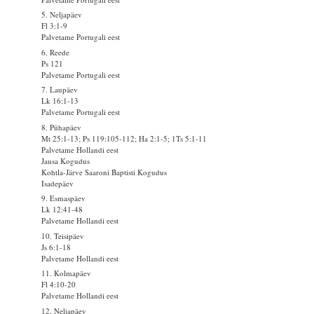
5. Neljapäev
Fl 3:1-9
Palvetame Portugali eest
6. Reede
Ps 121
Palvetame Portugali eest
7. Laupäev
Lk 16:1-13
Palvetame Portugali eest
8. Pühapäev
Mt 25:1-13; Ps 119:105-112; Ha 2:1-5; 1Ts 5:1-11
Palvetame Hollandi eest
Jausa Kogudus
Kohtla-Järve Saaroni Baptisti Kogudus
Isadepäev
9. Esmaspäev
Lk 12:41-48
Palvetame Hollandi eest
10. Teisipäev
Js 6:1-18
Palvetame Hollandi eest
11. Kolmapäev
Fl 4:10-20
Palvetame Hollandi eest
12. Neljapäev