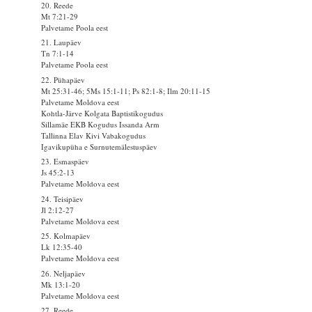
20. Reede
Mt 7:21-29
Palvetame Poola eest
21. Laupäev
Tn 7:1-14
Palvetame Poola eest
22. Pühapäev
Mt 25:31-46; 5Ms 15:1-11; Ps 82:1-8; Ilm 20:11-15
Palvetame Moldova eest
Kohtla-Järve Kolgata Baptistikogudus
Sillamäe EKB Kogudus Issanda Arm
Tallinna Elav Kivi Vabakogudus
Igavikupüha e Surnutemälestuspäev
23. Esmaspäev
Js 45:2-13
Palvetame Moldova eest
24. Teisipäev
Jl 2:12-27
Palvetame Moldova eest
25. Kolmapäev
Lk 12:35-40
Palvetame Moldova eest
26. Neljapäev
Mk 13:1-20
Palvetame Moldova eest
27. Reede