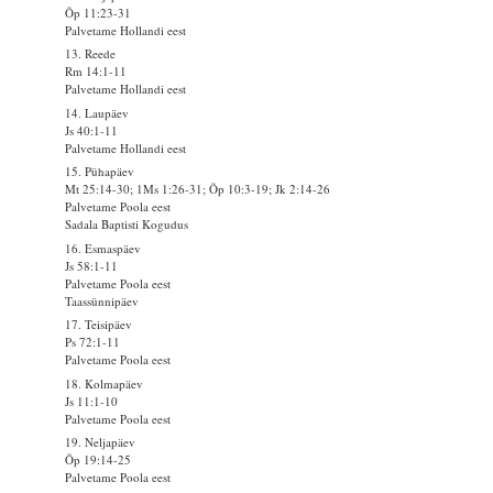
Õp 11:23-31
Palvetame Hollandi eest
13. Reede
Rm 14:1-11
Palvetame Hollandi eest
14. Laupäev
Js 40:1-11
Palvetame Hollandi eest
15. Pühapäev
Mt 25:14-30; 1Ms 1:26-31; Õp 10:3-19; Jk 2:14-26
Palvetame Poola eest
Sadala Baptisti Kogudus
16. Esmaspäev
Js 58:1-11
Palvetame Poola eest
Taassünnipäev
17. Teisipäev
Ps 72:1-11
Palvetame Poola eest
18. Kolmapäev
Js 11:1-10
Palvetame Poola eest
19. Neljapäev
Õp 19:14-25
Palvetame Poola eest