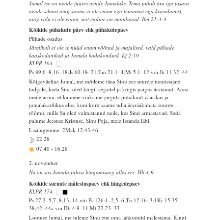
Jumal ise on nende juures nende Jumalaks. Tema pühib ära iga pisara
nende silmist ning surma ei ole enam ega leinamist ega kisendamist,
ning valu ei ole enam, sest endine on möödunud. Ilm 21:3-4
Kõikide pühakute päev ehk pühakutepäev
Pühade osadus
Järelikult ei ole te nüüd enam võõrad ja majalised, vaid pühade
kaaskodanikud ja Jumala kodakondsed. Ef 2:19
KLPR 164
Ps 89:6–8,16–18;Js 60:18–21;Ilm 21:1–4;Mt 5:1–12 või Jh 11:32–44
Kõigeväeline Jumal, me mõtleme täna Sinu ees suurele tunnistajate
hulgale, keda Sina oled kõigil aegadel ja kõigis paigus äratanud. Anna
meile armu, et ka meie võiksime järgida pühakuid väärikas ja
jumalakartlikus elus, kuni kord saame tulla ärarääkimata suurde
rõõmu, mille Sa oled valmistanud neile, kes Sind armastavad. Seda
palume Jeesuse Kristuse, Sinu Poja, meie Issanda läbi.
Lisalugemine: 2Mak 12:43-46
22.28
07.40
-
16.28
2. november
Nii on siis Jumala rahva hingamisaeg alles ees. Hb 4:9
Kõikide surnute mälestuspäev ehk hingedepäev
KLPR 174
Ps 27:2–5,7–8,13–14 või Ps 126:1–2,5–6;Tn 12:1b–3;1Kr 15:35–
38,42–44a või Hb 4:9–11;Mt 22:23–33
Lootuse Jumal, me tuleme Sinu ette oma lahkunuid mälestama. Kingi