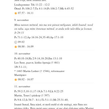
Lisalugemine: Trk 11:22 - 12:2
Õhtul: Ps 108:2-7;Tn 4:1-14;Ps 108:2-7;Mk 6:45-52
07.57
-
16.11
9. november
Mina tunnen mõtteid, mis ma teie pärast mõlgutan, ütleb Issand: need
on rahu, aga mitte õnnetuse mõtted, et anda teile tulevikku ja lootust.
Jr 29:11
Ps 71:1-12;Ap 16:16-24,35-40;Ap 17:1-10
09.02
08.00
-
16.09
10. november
Ps 40:10-18;Ha 2:9-14,18-20;Ilm 13:1-10
Leo Suur, paavst, kiriku õpetaja († 461)
1Pt 5:1-11;
* 1483 Martin Luther († 1546), reformaator
Mardipäev
08.02
-
16.07
11. november
Ps 59:2-5,10-11,17-18;Js 7:1-9;Lk 8:22-25
Martin, Tours’i piiskop († 397)
Ps 9:8-12;Js 58:7 - 8:1;1Ts 5:1-11;Mt 25:31-40;
Issand Jumal, Sina näed, et meil endil ei ole midagi, mis Sinu ees
püsima jääks. Hoia meid oma armus, et me alati elaksime püha Martini