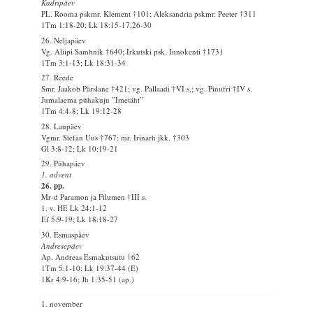
Kadripäev
PL. Rooma pskmr. Klement †101; Aleksandria pskmr. Peeter †311
1Tm 1:18-20; Lk 18:15-17,26-30
26. Neljapäev
Vg. Aliipi Sambnik †640; Irkutski psk. Innokenti †1731
1Tm 3:1-13; Lk 18:31-34
27. Reede
Smr. Jaakob Pärslane †421; vg. Pallaadi †VI s.; vg. Pinufri †IV s.
Jumalaema pühakuju ”Imetäht”
1Tm 4:4-8; Lk 19:12-28
28. Laupäev
Vgmr. Stefan Uus †767; mr. Irinarh jkk. †303
Gl 3:8-12; Lk 10:19-21
29. Pühapäev
1. advent
26. pp.
Mr-d Paramon ja Filumen †III s.
1. v. HE Lk 24:1-12
Ef 5:9-19; Lk 18:18-27
30. Esmaspäev
Andresepäev
Ap. Andreas Esmakutsutu †62
1Tm 5:1-10; Lk 19:37-44 (E)
1Kr 4:9-16; Jh 1:35-51 (ap.)
1. november