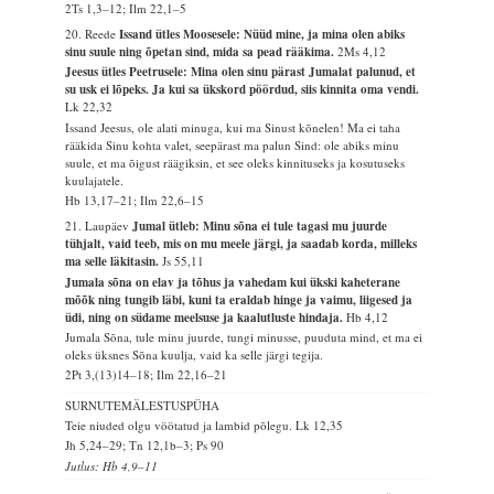
2Ts 1,3–12; Ilm 22,1–5
20. Reede
Issand ütles Moosesele: Nüüd mine, ja mina olen abiks
sinu suule ning õpetan sind, mida sa pead rääkima.
2Ms 4,12
Jeesus ütles Peetrusele: Mina olen sinu pärast Jumalat palunud, et
su usk ei lõpeks. Ja kui sa ükskord pöördud, siis kinnita oma vendi.
Lk 22,32
Issand Jeesus, ole alati minuga, kui ma Sinust kõnelen! Ma ei taha
rääkida Sinu kohta valet, seepärast ma palun Sind: ole abiks minu
suule, et ma õigust räägiksin, et see oleks kinnituseks ja kosutuseks
kuulajatele.
Hb 13,17–21; Ilm 22,6–15
21. Laupäev
Jumal ütleb: Minu sõna ei tule tagasi mu juurde
tühjalt, vaid teeb, mis on mu meele järgi, ja saadab korda, milleks
ma selle läkitasin.
Js 55,11
Jumala sõna on elav ja tõhus ja vahedam kui ükski kaheterane
mõõk ning tungib läbi, kuni ta eraldab hinge ja vaimu, liigesed ja
üdi, ning on südame meelsuse ja kaalutluste hindaja.
Hb 4,12
Jumala Sõna, tule minu juurde, tungi minusse, puuduta mind, et ma ei
oleks üksnes Sõna kuulja, vaid ka selle järgi tegija.
2Pt 3,(13)14–18; Ilm 22,16–21
SURNUTEMÄLESTUSPÜHA
Teie niuded olgu vöötatud ja lambid põlegu.
Lk 12,35
Jh 5,24–29; Tn 12,1b–3; Ps 90
Jutlus: Hb 4,9–11