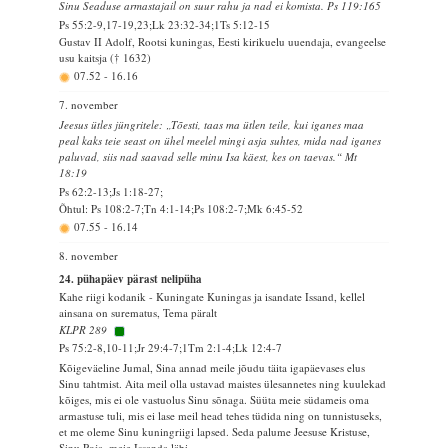
Sinu Seaduse armastajail on suur rahu ja nad ei komista. Ps 119:165
Ps 55:2-9,17-19,23;Lk 23:32-34;1Ts 5:12-15
Gustav II Adolf, Rootsi kuningas, Eesti kirikuelu uuendaja, evangeelse
usu kaitsja († 1632)
07.52
-
16.16
7. november
Jeesus ütles jüngritele: „Tõesti, taas ma ütlen teile, kui iganes maa
peal kaks teie seast on ühel meelel mingi asja suhtes, mida nad iganes
paluvad, siis nad saavad selle minu Isa käest, kes on taevas.“ Mt
18:19
Ps 62:2-13;Js 1:18-27;
Õhtul: Ps 108:2-7;Tn 4:1-14;Ps 108:2-7;Mk 6:45-52
07.55
-
16.14
8. november
24. pühapäev pärast nelipüha
Kahe riigi kodanik - Kuningate Kuningas ja isandate Issand, kellel
ainsana on surematus, Tema päralt
KLPR 289
Ps 75:2-8,10-11;Jr 29:4-7;1Tm 2:1-4;Lk 12:4-7
Kõigeväeline Jumal, Sina annad meile jõudu täita igapäevases elus
Sinu tahtmist. Aita meil olla ustavad maistes ülesannetes ning kuulekad
kõiges, mis ei ole vastuolus Sinu sõnaga. Süüta meie südameis oma
armastuse tuli, mis ei lase meil head tehes tüdida ning on tunnistuseks,
et me oleme Sinu kuningriigi lapsed. Seda palume Jeesuse Kristuse,
Sinu Poja, meie Issanda läbi.