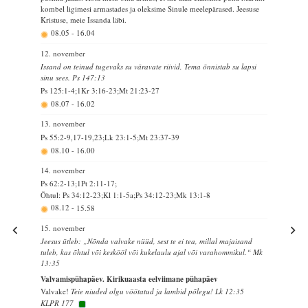
kombel ligimesi armastades ja oleksime Sinule meelepärased. Jeesuse
Kristuse, meie Issanda läbi.
08.05
-
16.04
12. november
Issand on teinud tugevaks su väravate riivid, Tema õnnistab su lapsi
sinu sees. Ps 147:13
Ps 125:1-4;1Kr 3:16-23;Mt 21:23-27
08.07
-
16.02
13. november
Ps 55:2-9,17-19,23;Lk 23:1-5;Mt 23:37-39
08.10
-
16.00
14. november
Ps 62:2-13;1Pt 2:11-17;
Õhtul: Ps 34:12-23;Kl 1:1-5a;Ps 34:12-23;Mk 13:1-8
08.12
-
15.58
15. november
Jeesus ütleb: „Nõnda valvake nüüd, sest te ei tea, millal majaisand
tuleb, kas õhtul või keskööl või kukelaulu ajal või varahommikul.“ Mk
13:35
Valvamispühapäev. Kirikuaasta eelviimane pühapäev
Valvake!
Teie niuded olgu vöötatud ja lambid põlegu! Lk 12:35
KLPR 177