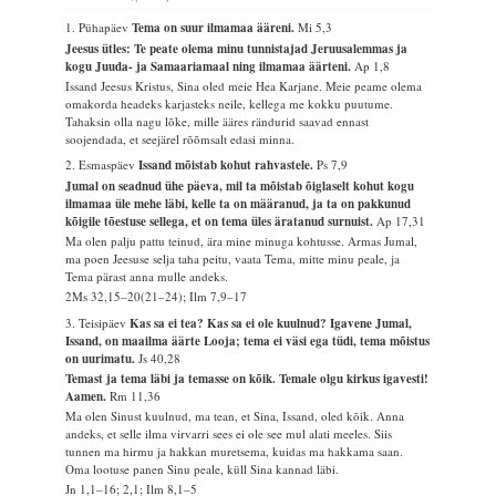
1. Pühapäev
Tema on suur ilmamaa ääreni.
Mi 5,3
Jeesus ütles: Te peate olema minu tunnistajad Jeruusalemmas ja
kogu Juuda- ja Samaariamaal ning ilmamaa äärteni.
Ap 1,8
Issand Jeesus Kristus, Sina oled meie Hea Karjane. Meie peame olema
omakorda headeks karjasteks neile, kellega me kokku puutume.
Tahaksin olla nagu lõke, mille ääres rändurid saavad ennast
soojendada, et seejärel rõõmsalt edasi minna.
2. Esmaspäev
Issand mõistab kohut rahvastele.
Ps 7,9
Jumal on seadnud ühe päeva, mil ta mõistab õiglaselt kohut kogu
ilmamaa üle mehe läbi, kelle ta on määranud, ja ta on pakkunud
kõigile tõestuse sellega, et on tema üles äratanud surnuist.
Ap 17,31
Ma olen palju pattu teinud, ära mine minuga kohtusse. Armas Jumal,
ma poen Jeesuse selja taha peitu, vaata Tema, mitte minu peale, ja
Tema pärast anna mulle andeks.
2Ms 32,15–20(21–24); Ilm 7,9–17
3. Teisipäev
Kas sa ei tea? Kas sa ei ole kuulnud? Igavene Jumal,
Issand, on maailma äärte Looja; tema ei väsi ega tüdi, tema mõistus
on uurimatu.
Js 40,28
Temast ja tema läbi ja temasse on kõik. Temale olgu kirkus igavesti!
Aamen.
Rm 11,36
Ma olen Sinust kuulnud, ma tean, et Sina, Issand, oled kõik. Anna
andeks, et selle ilma virvarri sees ei ole see mul alati meeles. Siis
tunnen ma hirmu ja hakkan muretsema, kuidas ma hakkama saan.
Oma lootuse panen Sinu peale, küll Sina kannad läbi.
Jn 1,1–16; 2,1; Ilm 8,1–5