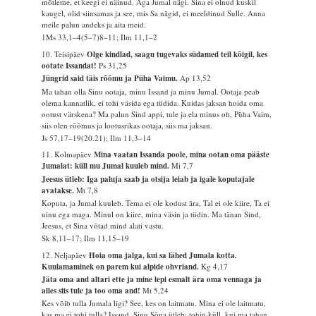
mõtleme, et keegi ei näinud. Aga Jumal nägi. Sina ei olnud kuskil
kaugel, olid siinsamas ja see, mis Sa nägid, ei meeldinud Sulle. Anna
meile palun andeks ja aita meid.
1Ms 33,1–4(5–7)8–11; Ilm 11,1–2
10. Teisipäev
Olge kindlad, saagu tugevaks südamed teil kõigil, kes
ootate Issandat!
Ps 31,25
Jüngrid said täis rõõmu ja Püha Vaimu.
Ap 13,52
Ma tahan olla Sinu ootaja, minu Issand ja minu Jumal. Ootaja peab
olema kannatlik, ei tohi väsida ega tüdida. Kuidas jaksan hoida oma
ootust värskena? Ma palun Sind appi, tule ja ela minus oh, Püha Vaim,
siis olen rõõmus ja lootusrikas ootaja, siis ma jaksan.
Js 57,17–19(20.21); Ilm 11,3–14
11. Kolmapäev
Mina vaatan Issanda poole, mina ootan oma pääste
Jumalat: küll mu Jumal kuuleb mind.
Mi 7,7
Jeesus ütleb: Iga paluja saab ja otsija leiab ja igale koputajale
avatakse.
Mt 7,8
Koputa, ja Jumal kuuleb. Tema ei ole kodust ära, Tal ei ole kiire, Ta ei
uinu ega maga. Minul on kiire, mina väsin ja tüdin. Ma tänan Sind,
Jeesus, et Sina võtad mind alati vastu.
Sk 8,11–17; Ilm 11,15–19
12. Neljapäev
Hoia oma jalga, kui sa lähed Jumala kotta.
Kuulamaminek on parem kui alpide ohvriand.
Kg 4,17
Jäta oma and altari ette ja mine lepi esmalt ära oma vennaga ja
alles siis tule ja too oma and!
Mt 5,24
Kes võib tulla Jumala ligi? See, kes on laitmatu. Mina ei ole laitmatu,
kas ma ei tohi tulla? Issand, Sinu Sõna ütleb: tohin küll, kui ma tahan