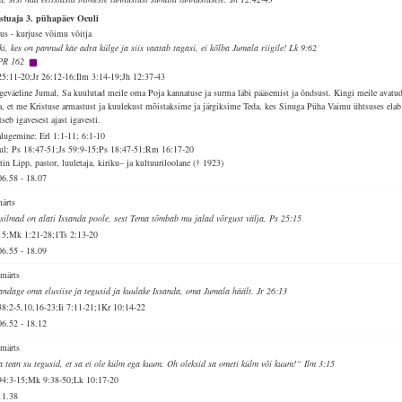
stuaja 3. pühapäev Oculi
sus - kurjuse võimu võitja
ki, kes on pannud käe adra külge ja siis vaatab tagasi, ei kõlba Jumala riigile! Lk 9:62
PR 162
25:11-20;Jr 26:12-16;Ilm 3:14-19;Jh 12:37-43
geväeline Jumal, Sa kuulutad meile oma Poja kannatuse ja surma läbi pääsemist ja õndsust. Kingi meile avatu
a, et me Kristuse armastust ja kuulekust mõistaksime ja järgiksime Teda, kes Sinuga Püha Vaimu ühtsuses elab
tseb igavesest ajast igavesti.
alugemine: Erl 1:1-11; 6:1-10
ul: Ps 18:47-51;Js 59:9-15;Ps 18:47-51;Rm 16:17-20
in Lipp, pastor, luuletaja, kiriku– ja kultuuriloolane († 1923)
06.58
-
18.07
märts
silmad on alati Issanda poole, sest Tema tõmbab mu jalad võrgust välja. Ps 25:15
15;Mk 1:21-28;1Ts 2:13-20
06.55
-
18.09
 märts
andage oma eluviise ja tegusid ja kuulake Issanda, oma Jumala häält. Jr 26:13
38:2-5,10,16-23;Ii 7:11-21;1Kr 10:14-22
06.52
-
18.12
 märts
 tean su tegusid, et sa ei ole külm ega kuum. Oh oleksid sa ometi külm või kuum!“ Ilm 3:15
94:3-15;Mk 9:38-50;Lk 10:17-20
11.38