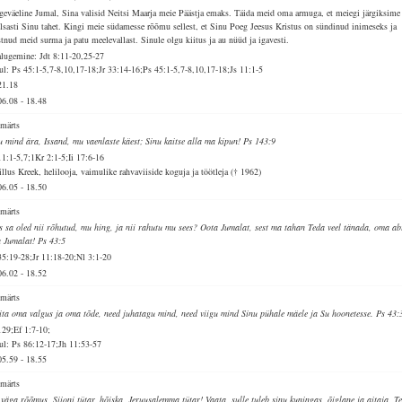
geväeline Jumal, Sina valisid Neitsi Maarja meie Päästja emaks. Täida meid oma armuga, et meiegi järgiksime
lsasti Sinu tahet. Kingi meie südamesse rõõmu sellest, et Sinu Poeg Jeesus Kristus on sündinud inimeseks ja
stnud meid surma ja patu meelevallast. Sinule olgu kiitus ja au nüüd ja igavesti.
alugemine: Jdt 8:11-20,25-27
ul: Ps 45:1-5,7-8,10,17-18;Jr 33:14-16;Ps 45:1-5,7-8,10,17-18;Js 11:1-5
21.18
06.08
-
18.48
 märts
u mind ära, Issand, mu vaenlaste käest; Sinu kaitse alla ma kipun! Ps 143:9
11:1-5,7;1Kr 2:1-5;Ii 17:6-16
illus Kreek, helilooja, vaimulike rahvaviiside koguja ja töötleja († 1962)
06.05
-
18.50
 märts
s sa oled nii rõhutud, mu hing, ja nii rahutu mu sees? Oota Jumalat, sest ma tahan Teda veel tänada, oma ab
 Jumalat! Ps 43:5
35:19-28;Jr 11:18-20;Nl 3:1-20
06.02
-
18.52
 märts
ita oma valgus ja oma tõde, need juhatagu mind, need viigu mind Sinu pühale mäele ja Su hoonetesse. Ps 43:
129;Ef 1:7-10;
ul: Ps 86:12-17;Jh 11:53-57
05.59
-
18.55
 märts
 väga rõõmus, Siioni tütar, hõiska, Jeruusalemma tütar! Vaata, sulle tuleb sinu kuningas, õiglane ja aitaja. T