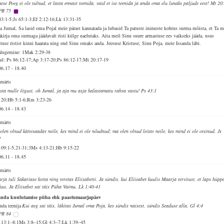
mese Poeg ei ole tulnud, et lasta ennast teenida, vaid et ise teenida ja anda oma elu lunaks paljude eest! Mt 20
PR 75
43:1-5;Js 65:1-3;Ef 2:12-16;Lk 13:31-35
a Jumal, Sa lasid oma Pojal meie pärast kannatada ja lubasid Ta patuste inimeste kohtus surma mõista, et Ta m
akirja oma surmaga jäädavalt risti külge naelutaks. Aita meil Sinu suure armastuse ees vaikseks jääda, usus
stuse ristist kinni haarata ning end Sinu omaks anda. Jeesuse Kristuse, Sinu Poja, meie Issanda läbi.
alugemine: 1Mak 2:29-38
ul: Ps 86:12-17;Ap 3:17-20;Ps 86:12-17;Mt 20:17-19
06.17
-
18.40
 märts
sta mulle õigust, oh Jumal, ja aja mu asja halastamatu rahva vastu! Ps 43:1
120;Hb 5:1-6;Rm 3:23-26
06.14
-
18.43
 märts
olen olnud kättesaadav neile, kes mind ei ole nõudnud; ma olen olnud leitav neile, kes mind ei ole otsinud. Js
1
109:1-5,21-31;3Ms 4:13-21;Hb 9:15-22
06.11
-
18.45
 märts
rja tuli Sakariase kotta ning teretas Eliisabetti. Ja sündis, kui Eliisabet kuulis Maarja tervitust, et laps hüpp
ihus. Ja Eliisabet sai täis Püha Vaimu. Lk 1:40-41
anda kuulutamise püha ehk paastumaarjapäev
nda teenija
Kui aeg sai täis, läkitas Jumal oma Poja, kes sündis naisest, sündis Seaduse alla. Gl 4:4
PR 84
113:1–8;1Ms 3:8–15;Gl 4:3–7;Lk 1:39–45