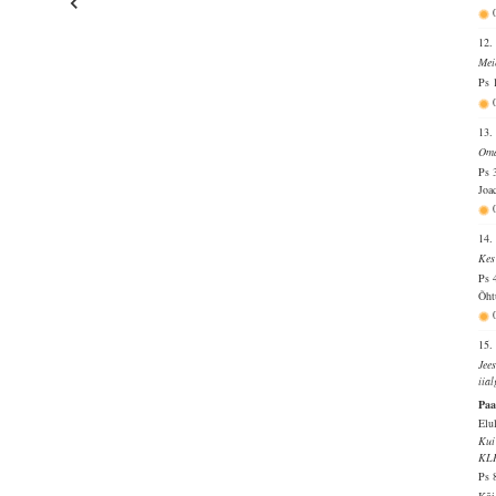
12.
Mei
Ps 
13.
Oma
Ps 
Joa
14.
Kes
Ps 
Õht
15.
Jee
iia
Paa
Elu
Kui
KL
Ps 