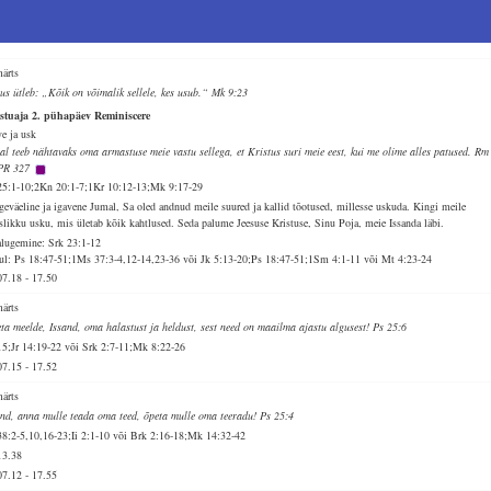
märts
sus ütleb: „Kõik on võimalik sellele, kes usub.“ Mk 9:23
stuaja 2. pühapäev Reminiscere
ve ja usk
al teeb nähtavaks oma armastuse meie vastu sellega, et Kristus suri meie eest, kui me olime alles patused. Rm
PR 327
25:1-10;2Kn 20:1-7;1Kr 10:12-13;Mk 9:17-29
geväeline ja igavene Jumal, Sa oled andnud meile suured ja kallid tõotused, millesse uskuda. Kingi meile
uslikku usku, mis ületab kõik kahtlused. Seda palume Jeesuse Kristuse, Sinu Poja, meie Issanda läbi.
alugemine: Srk 23:1-12
ul: Ps 18:47-51;1Ms 37:3-4,12-14,23-36 või Jk 5:13-20;Ps 18:47-51;1Sm 4:1-11 või Mt 4:23-24
07.18
-
17.50
märts
eta meelde, Issand, oma halastust ja heldust, sest need on maailma ajastu algusest! Ps 25:6
15;Jr 14:19-22 või Srk 2:7-11;Mk 8:22-26
07.15
-
17.52
märts
and, anna mulle teada oma teed, õpeta mulle oma teeradu! Ps 25:4
38:2-5,10,16-23;Ii 2:1-10 või Brk 2:16-18;Mk 14:32-42
13.38
07.12
-
17.55