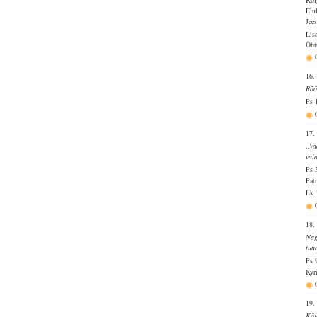
Kõi
Elu
Jee
Lis
Õht
16.
Rõõ
Ps 
17.
„Va
vai
Ps 
Pat
Lk 
18.
Nag
tun
Ps 
Kyr
19.
Kõi