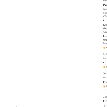
Paa
Jee
Üks
KL
Ps 
Kõi
süd
vali
Lis
Õht
Mart
9. 
Mu 
Ps 
10.
Par
Ps 
11.
„Ma
Ps 