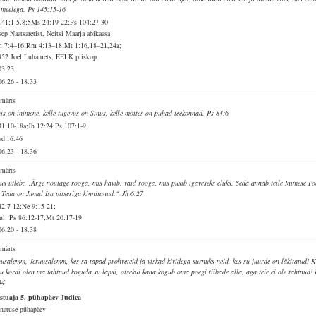
 meelega. Ps 145:15-16
141:1-5,8;5Ms 24:19-22;Ps 104:27-30
sep Naatsaretist, Neitsi Maarja abikaasa
 7:4–16;Rm 4:13–18;Mt 1:16,18–21,24a;
952 Joel Luhamets, EELK piiskop
03.23
06.26
-
18.33
 märts
is on inimene, kelle tugevus on Sinus, kelle mõttes on pühad teekonnad. Ps 84:6
31:10-18a;Jh 12:24;Ps 107:1-9
ad
16.46
06.23
-
18.36
 märts
sus ütleb: „Ärge nõutage rooga, mis hävib, vaid rooga, mis püsib igaveseks eluks. Seda annab teile Inimese Po
t Teda on Jumal Isa pitseriga kinnitanud.“ Jh 6:27
42:7-12;Ne 9:15-21;
ul: Ps 86:12-17;Mt 20:17-19
06.20
-
18.38
 märts
uusalemm, Jeruusalemm, kes sa tapad prohveteid ja viskad kividega surnuks neid, kes su juurde on läkitatud! K
ju kordi olen ma tahtnud koguda su lapsi, otsekui kana kogub oma poegi tiibade alla, aga teie ei ole tahtnud! 
34
stuaja 5. pühapäev Judica
natuse pühapäev