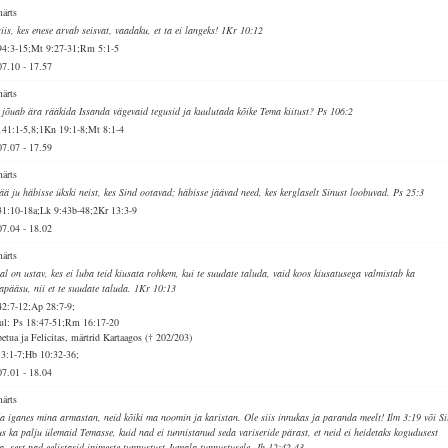
märts
siis, kes enese arvab seisvat, vaadaku, et ta ei langeks! 1Kr 10:12
94:3-15;Mt 9:27-31;Rm 5:1-5
07.10
-
17.57
märts
 jõuab ära rääkida Issanda vägevaid tegusid ja kuulutada kõike Tema kiitust? Ps 106:2
141:1-5,8;1Kn 19:1-8;Mt 8:1-4
07.07
-
17.59
märts
jää ju häbisse ükski neist, kes Sind ootavad; häbisse jäävad need, kes kerglaselt Sinust loobuvad. Ps 25:3
31:10-18a;Lk 9:43b-48;2Kr 13:3-9
07.04
-
18.02
märts
al on ustav, kes ei luba teid kiusata rohkem, kui te suudate taluda, vaid koos kiusatusega valmistab ka
japääsu, nii et te suudate taluda. 1Kr 10:13
42:7-12;Ap 28:7-9;
ul: Ps 18:47-51;Rm 16:17-20
petua ja Felicitas, märtrid Kartaagos († 202/203)
 3:1-7;Hb 10:32-36;
07.01
-
18.04
märts
a iganes mina armastan, neid kõiki ma noomin ja karistan. Ole siis innukas ja paranda meelt! Ilm 3:19 või Si
us ka palju ülemaid Temasse, kuid nad ei tunnistanud seda variseride pärast, et neid ei heidetaks kogudusest
ja, sest nad eelistasid inimeste tunnustust Jumala tunnustusele. Jh 12:42-43