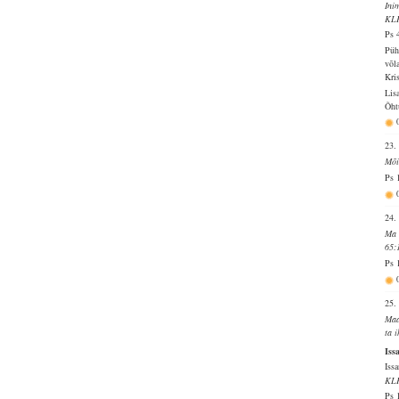
Ini
KL
Ps 
Püh
võl
Kri
Lis
Õht
23.
Mõi
Ps 
24.
Ma 
65:
Ps 
25.
Maa
ta 
Iss
Issa
KL
Ps 