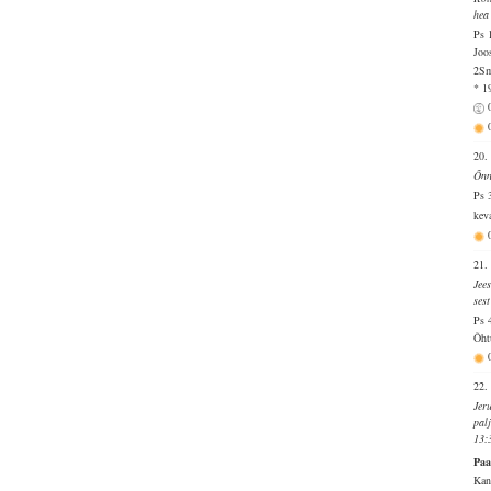
hea
Ps 
Joo
2Sm
* 1
20.
Õnn
Ps 
kev
21.
Jee
ses
Ps 
Õht
22.
Jer
pal
13:
Paa
Kan