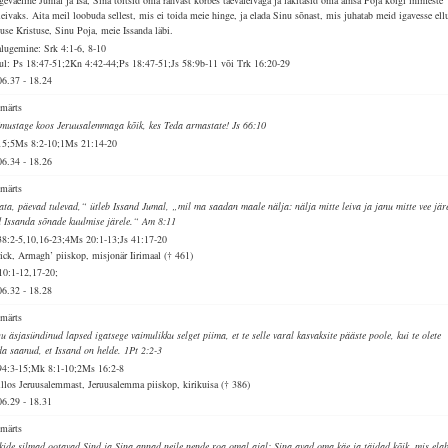
geväeline Jumal ja Isa, Sina toitsid oma rahvast kõrbes taevaleivaga ja läkitasid oma ainsa Poja kõigi inimeste
leivaks. Aita meil loobuda sellest, mis ei toida meie hinge, ja elada Sinu sõnast, mis juhatab meid igavesse ell
suse Kristuse, Sinu Poja, meie Issanda läbi.
alugemine: Srk 4:1-6, 8-10
ul: Ps 18:47-51;2Kn 4:42-44;Ps 18:47-51;Js 58:9b-11 või Trk 16:20-29
06.37
-
18.24
 märts
mustage koos Jeruusalemmaga kõik, kes Teda armastate! Js 66:10
15;5Ms 8:2-10;1Ms 21:14-20
06.34
-
18.26
 märts
ata, päevad tulevad,“ ütleb Issand Jumal, „mil ma saadan maale nälja: nälja mitte leiva ja janu mitte vee järe
d Issanda sõnade kuulmise järele.“ Am 8:11
38:2-5,10,16-23;4Ms 20:1-13;Js 41:17-20
rick, Armagh’ piiskop, misjonär Iirimaal († 461)
10:1-12,17-20;
06.32
-
18.28
 märts
u äsjasündinud lapsed igatsege vaimulikku selget piima, et te selle varal kasvaksite pääste poole, kui te olete
da saanud, et Issand on helde. 1Pt 2:2-3
94:3-15;Mk 8:1-10;2Ms 16:2-8
illos Jeruusalemmast, Jeruusalemma piiskop, kirikuisa († 386)
06.29
-
18.31
 märts
kide silmad ootavad Sind ja Sina annad neile nende roa omal ajal; Sina avad oma käe ja täidad kõik, mis elab