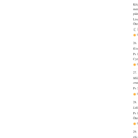
Kõi
mee
pää
Lis
Õht
26.
Kis
Ps 
Cyr
27.
Mik
oma
Ps 
28.
Läk
Ps 
Õht
29.
Ole