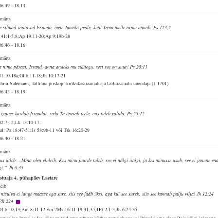
06.49
-
18.14
 märts
e silmad vaatavad Issanda, meie Jumala peale, kuni Tema meile armu annab. Ps 123:2
141:1-5,8;Ap 19:11-20;Ap 9:19b-28
06.46
-
18.16
 märts
 nime pärast, Issand, anna andeks mu süütegu, sest see on suur! Ps 25:11
31:10-18a;Gl 6:11-18;Jh 10:17-21
chim Salemann, Tallinna piiskop, kirikukäsiraamatu ja lauluraamatu uuendaja († 1701)
06.43
-
18.19
 märts
 iganes kardab Issandat, seda Ta õpetab teele, mis tuleb valida. Ps 25:12
42:7-12;Lk 13:10-17;
ul: Ps 18:47-51;Js 58:9b-11 või Trk 16:20-29
06.40
-
18.21
 märts
sus ütleb: „Mina olen eluleib. Kes minu juurde tuleb, see ei nälgi iialgi, ja kes minusse usub, see ei janune e
lgi.“ Jh 6:35
stuaja 4. pühapäev Laetare
leib
 nisuiva ei lange maasse ega sure, siis see jääb üksi, aga kui see sureb, siis see kannab palju vilja! Jh 12:24
PR 224
84:6-10,13;Am 8:11-12 või 2Ms 16:11-19,31,35;1Pt 2:1-3;Jh 6:24-35