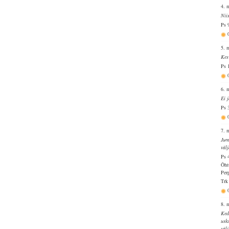
4. 
Nii
Ps 
5. 
Kes
Ps 
6. 
Ei 
Ps 
7. 
Jum
väl
Ps 
Õht
Per
Trk
8. 
Ked
usk
väl