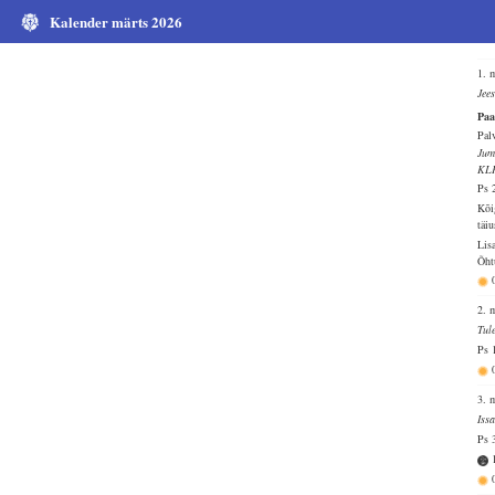
Kalender märts 2026
1. 
Jee
Paa
Pal
Jum
KL
Ps 
Kõi
täi
Lis
Õht
2. 
Tul
Ps 
3. 
Iss
Ps 