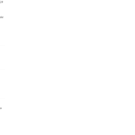
:28
eie
as