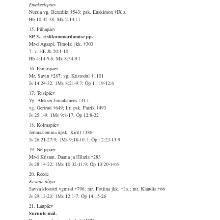
Emakeelepäev
Nursia vg. Benedikt †543; psk. Euskimon †IX s.
Hb 10:32-38; Mk 2:14-17
15. Pühapäev
SP 3., ristikummardamise pp.
Mr-d Agaapi, Timolai jkk. †303
7. v. HE Jh 20:1-10
Hb 4:14-5:6; Mk 8:34-9:1
16. Esmaspäev
Mr. Savin †287; vg. Kristodul †1101
Js 14:24-32; 1Ms 8:21-9:7; Õp 11:19-12:6
17. Teisipäev
Vg. Aleksei Jumalamees †411;
vg. Gertrud †649; Iiri psk. Patrik †493
Js 25:1-9; 1Ms 9:8-17; Õp 12:8-22
18. Kolmapäev
Jeruusalemma üpsk. Kirill †386
Js 26:21-27:9; 1Ms 9:18-10:1; Õp 12:23-13:9
19. Neljapäev
Mr-d Krisant, Daaria ja Hilaria †283
Js 28:14-22; 1Ms 10:32-11:9; Õp 13:20-14:6
20. Reede
Kevade algus
Savva kloostri vgmr-d †796; mr. Fotiina jkk. †I s.; mr. Klaudia †66
Js 29:13-23; 1Ms 12:1-7; Õp 14:15-26
21. Laupäev
Surnute mäl.