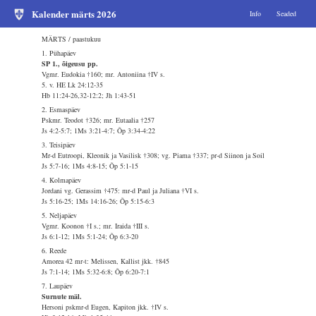
Kalender märts 2026
Info
Seaded
MÄRTS / paastukuu
1. Pühapäev
SP 1., õigeusu pp.
Vgmr. Eudokia †160; mr. Antoniina †IV s.
5. v. HE Lk 24:12-35
Hb 11:24-26,32-12:2; Jh 1:43-51
2. Esmaspäev
Pskmr. Teodot †326; mr. Eutaalia †257
Js 4:2-5:7; 1Ms 3:21-4:7; Õp 3:34-4:22
3. Teisipäev
Mr-d Eutroopi, Kleonik ja Vasilisk †308; vg. Piama †337; pr-d Siinon ja Soil
Js 5:7-16; 1Ms 4:8-15; Õp 5:1-15
4. Kolmapäev
Jordani vg. Gerassim †475: mr-d Paul ja Juliana †VI s.
Js 5:16-25; 1Ms 14:16-26; Õp 5:15-6:3
5. Neljapäev
Vgmr. Koonon †I s.; mr. Iraida †III s.
Js 6:1-12; 1Ms 5:1-24; Õp 6:3-20
6. Reede
Amorea 42 mr-t: Melissen, Kallist jkk. †845
Js 7:1-14; 1Ms 5:32-6:8; Õp 6:20-7:1
7. Laupäev
Surnute mäl.
Hersoni pskmr-d Eugen, Kapiton jkk. †IV s.