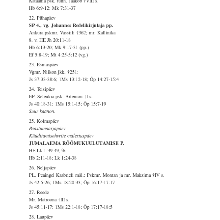
Kataania psk. tunn. Jaakob †VIII s.
Hb 6:9-12; Mk 7:31-37
22. Pühapäev
SP 4., vg. Johannes Redelikirjutaja pp.
Anküra pskmr. Vassiili †362; mr. Kallinika
8. v. HE Jh 20:11-18
Hb 6:13-20; Mk 9:17-31 (pp.)
Ef 5:8-19; Mt 4:25-5:12 (vg.)
23. Esmaspäev
Vgmr. Niikon jkk. †251;
Js 37:33-38:6; 1Ms 13:12-18; Õp 14:27-15:4
24. Teisipäev
EP. Seleukia psk. Artemon †I s.
Js 40:18-31; 1Ms 15:1-15; Õp 15:7-19
Suur kaanon.
25. Kolmapäev
Paastumaarjapäev
Küüditamisohvrite mälestuspäev
JUMALAEMA RÕÕMUKUULUTAMISE P.
HE Lk 1:39-49,56
Hb 2:11-18; Lk 1:24-38
26. Neljapäev
PL. Peaingel Kaabrieli mäl.; Pskmr. Montan ja mr. Maksima †IV s.
Js 42:5-26; 1Ms 18:20-33; Õp 16:17-17:17
27. Reede
Mr. Matroona †III s.
Js 45:11-17; 1Ms 22:1-18; Õp 17:17-18:5
28. Laupäev