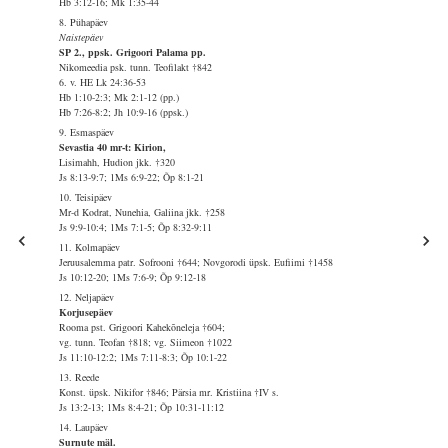
Hb 3:12-16; Mk 1:35-44
8. Pühapäev
Naistepäev
SP 2., ppsk. Grigoori Palama pp.
Nikomeedia psk. tunn. Teofilakt †842
6. v. HE Lk 24:36-53
Hb 1:10-2:3; Mk 2:1-12 (pp.)
Hb 7:26-8:2; Jh 10:9-16 (ppsk.)
9. Esmaspäev
Sevastia 40 mr-t: Kirion,
Lisimahh, Hudion jkk. †320
Js 8:13-9:7; 1Ms 6:9-22; Õp 8:1-21
10. Teisipäev
Mr-d Kodrat, Nunehia, Galiina jkk. †258
Js 9:9-10:4; 1Ms 7:1-5; Õp 8:32-9:11
11. Kolmapäev
Jeruusalemma patr. Sofrooni †644; Novgorodi üpsk. Eufiimi †1458
Js 10:12-20; 1Ms 7:6-9; Õp 9:12-18
12. Neljapäev
Korjusepäev
Rooma pst. Grigoori Kahekõneleja †604;
vg. tunn. Teofan †818; vg. Siimeon †1022
Js 11:10-12:2; 1Ms 7:11-8:3; Õp 10:1-22
13. Reede
Konst. üpsk. Nikifor †846; Pärsia mr. Kristiina †IV s.
Js 13:2-13; 1Ms 8:4-21; Õp 10:31-11:12
14. Laupäev
Surnute mäl.