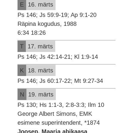
E
16. märts
Ps 146; Js 59:9-19; Ap 9:1-20
Räpina kogudus, 1988
6:34 18:26
T
17. märts
Ps 146; Js 42:14-21; Kl 1:9-14
K
18. märts
Ps 146; Js 60:17-22; Mt 9:27-34
N
19. märts
Ps 130; Hs 1:1-3, 2:8-3:3; Ilm 10
George Albert Simons, EMK
esimene superintendent, *1874
Joosep, Maarja abikaasa