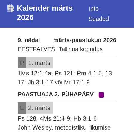
Kalender märts
Info
2026
Seaded
9. nädal
märts-paastukuu 2026
EESTPALVES: Tallinna kogudus
P
1. märts
1Ms 12:1-4a; Ps 121; Rm 4:1-5, 13-
17; Jh 3:1-17 või Mt 17:1-9
PAASTUAJA 2. PÜHAPÄEV
E
2. märts
Ps 128; 4Ms 21:4-9; Hb 3:1-6
John Wesley, metodistliku liikumise