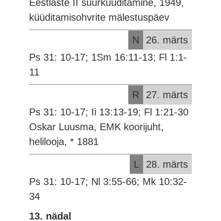
Eestlaste II suurküüditamine, 1949,
küüditamisohvrite mälestuspäev
N
26. märts
Ps 31: 10-17; 1Sm 16:11-13; Fl 1:1-
11
R
27. märts
Ps 31: 10-17; Ii 13:13-19; Fl 1:21-30
Oskar Luusma, EMK koorijuht,
helilooja, * 1881
L
28. märts
Ps 31: 10-17; Nl 3:55-66; Mk 10:32-
34
13. nädal