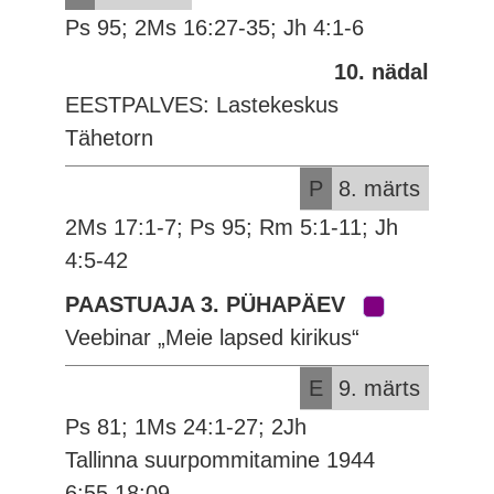
Ps 95; 2Ms 16:27-35; Jh 4:1-6
10. nädal
EESTPALVES: Lastekeskus
Tähetorn
P
8. märts
2Ms 17:1-7; Ps 95; Rm 5:1-11; Jh
4:5-42
PAASTUAJA 3. PÜHAPÄEV
Veebinar „Meie lapsed kirikus“
E
9. märts
Ps 81; 1Ms 24:1-27; 2Jh
Tallinna suurpommitamine 1944
6:55 18:09