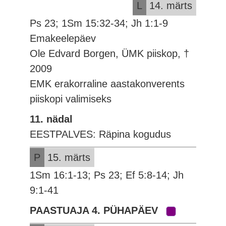
L
14. märts
Ps 23; 1Sm 15:32-34; Jh 1:1-9
Emakeelepäev
Ole Edvard Borgen, ÜMK piiskop, †
2009
EMK erakorraline aastakonverents
piiskopi valimiseks
11. nädal
EESTPALVES: Räpina kogudus
P
15. märts
1Sm 16:1-13; Ps 23; Ef 5:8-14; Jh
9:1-41
PAASTUAJA 4. PÜHAPÄEV