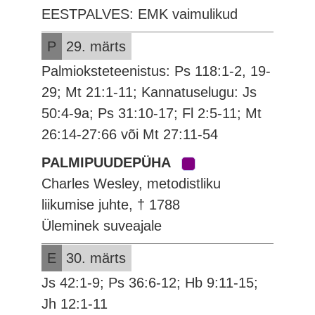
EESTPALVES: EMK vaimulikud
P
29. märts
Palmioksteteenistus: Ps 118:1-2, 19-
29; Mt 21:1-11; Kannatuselugu: Js
50:4-9a; Ps 31:10-17; Fl 2:5-11; Mt
26:14-27:66 või Mt 27:11-54
PALMIPUUDEPÜHA
Charles Wesley, metodistliku
liikumise juhte, † 1788
Üleminek suveajale
E
30. märts
Js 42:1-9; Ps 36:6-12; Hb 9:11-15;
Jh 12:1-11