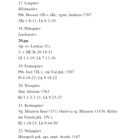
17. Laupäev
Hõimupäev
Prh. Hoosea †IX s. eKr.; vgmr. Andreas †767
2Kr 1:8-11; Lk 6:1-10
18. Pühapäev
Luukapäev
20.pp.
Ap. ev. Luukas †I s.
3. v. HE Jh 20:19-31
Gl 1:1-19; Lk 7:11-16
19. Esmaspäev
Prh. Joel †IX s.; mr. Uar jkk. †307
Fl 4:10-23; Lk 9:18-22
20. Teisipäev
Smr. Arteemi †362
Kl 1:1-2,7-11; Lk 9:23-27
21. Kolmapäev
Vg. Hilarion Suur †371; Oudova vg. Hilarion †1476; Kölni
mr. Ursula jkk. †IV s.
Kl 1:18-23; Lk 9:44-50
22. Neljapäev
Hierapoli psk. aps. imet. Averki †167