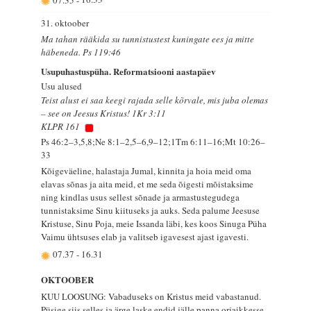
31. oktoober
Ma tahan rääkida su tunnistustest kuningate ees ja mitte
häbeneda. Ps 119:46
Usupuhastuspüha. Reformatsiooni aastapäev
Usu alused
Teist alust ei saa keegi rajada selle kõrvale, mis juba olemas
– see on Jeesus Kristus! 1Kr 3:11
KLPR 161
Ps 46:2–3,5,8;Ne 8:1–2,5–6,9–12;1Tm 6:11–16;Mt 10:26–
33
Kõigeväeline, halastaja Jumal, kinnita ja hoia meid oma
elavas sõnas ja aita meid, et me seda õigesti mõistaksime
ning kindlas usus sellest sõnade ja armastustegudega
tunnistaksime Sinu kiituseks ja auks. Seda palume Jeesuse
Kristuse, Sinu Poja, meie Issanda läbi, kes koos Sinuga Püha
Vaimu ühtsuses elab ja valitseb igavesest ajast igavesti.
07.37
-
16.31
OKTOOBER
KUU LOOSUNG: Vabaduseks on Kristus meid vabastanud.
Püsige siis selles ja ärge laske endid jälle panna orjaikkesse.