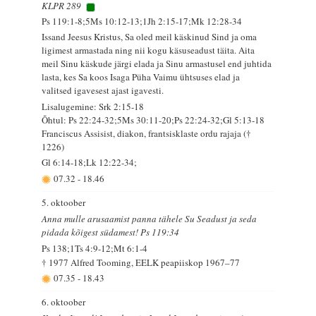
KLPR 289
Ps 119:1-8;5Ms 10:12-13;1Jh 2:15-17;Mk 12:28-34
Issand Jeesus Kristus, Sa oled meil käskinud Sind ja oma
ligimest armastada ning nii kogu käsuseadust täita. Aita
meil Sinu käskude järgi elada ja Sinu armastusel end juhtida
lasta, kes Sa koos Isaga Püha Vaimu ühtsuses elad ja
valitsed igavesest ajast igavesti.
Lisalugemine: Srk 2:15-18
Õhtul: Ps 22:24-32;5Ms 30:11-20;Ps 22:24-32;Gl 5:13-18
Franciscus Assisist, diakon, frantsisklaste ordu rajaja (†
1226)
Gl 6:14-18;Lk 12:22-34;
07.32
-
18.46
5. oktoober
Anna mulle arusaamist panna tähele Su Seadust ja seda
pidada kõigest südamest! Ps 119:34
Ps 138;1Ts 4:9-12;Mt 6:1-4
† 1977 Alfred Tooming, EELK peapiiskop 1967–77
07.35
-
18.43
6. oktoober