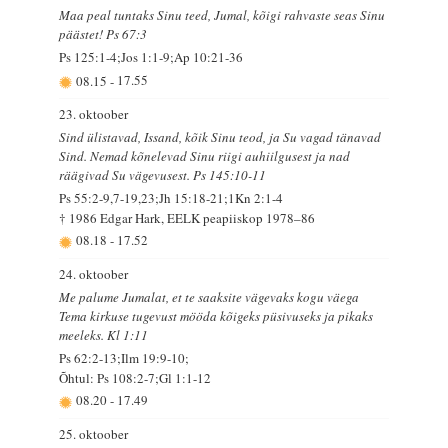
Maa peal tuntaks Sinu teed, Jumal, kõigi rahvaste seas Sinu
päästet! Ps 67:3
Ps 125:1-4;Jos 1:1-9;Ap 10:21-36
08.15
-
17.55
23. oktoober
Sind ülistavad, Issand, kõik Sinu teod, ja Su vagad tänavad
Sind. Nemad kõnelevad Sinu riigi auhiilgusest ja nad
räägivad Su vägevusest. Ps 145:10-11
Ps 55:2-9,7-19,23;Jh 15:18-21;1Kn 2:1-4
† 1986 Edgar Hark, EELK peapiiskop 1978–86
08.18
-
17.52
24. oktoober
Me palume Jumalat, et te saaksite vägevaks kogu väega
Tema kirkuse tugevust mööda kõigeks püsivuseks ja pikaks
meeleks. Kl 1:11
Ps 62:2-13;Ilm 19:9-10;
Õhtul: Ps 108:2-7;Gl 1:1-12
08.20
-
17.49
25. oktoober