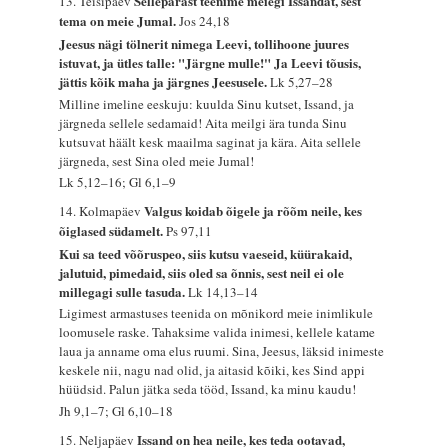
Sellepärast teenime meiegi Issandat, sest
13. Teisipäev
tema on meie Jumal.
Jos 24,18
Jeesus nägi tölnerit nimega Leevi, tollihoone juures
istuvat, ja ütles talle: "Järgne mulle!" Ja Leevi tõusis,
jättis kõik maha ja järgnes Jeesusele.
Lk 5,27–28
Milline imeline eeskuju: kuulda Sinu kutset, Issand, ja
järgneda sellele sedamaid! Aita meilgi ära tunda Sinu
kutsuvat häält kesk maailma saginat ja kära. Aita sellele
järgneda, sest Sina oled meie Jumal!
Lk 5,12–16; Gl 6,1–9
Valgus koidab õigele ja rõõm neile, kes
14. Kolmapäev
õiglased südamelt.
Ps 97,11
Kui sa teed võõruspeo, siis kutsu vaeseid, küürakaid,
jalutuid, pimedaid, siis oled sa õnnis, sest neil ei ole
millegagi sulle tasuda.
Lk 14,13–14
Ligimest armastuses teenida on mõnikord meie inimlikule
loomusele raske. Tahaksime valida inimesi, kellele katame
laua ja anname oma elus ruumi. Sina, Jeesus, läksid inimeste
keskele nii, nagu nad olid, ja aitasid kõiki, kes Sind appi
hüüdsid. Palun jätka seda tööd, Issand, ka minu kaudu!
Jh 9,1–7; Gl 6,10–18
Issand on hea neile, kes teda ootavad,
15. Neljapäev