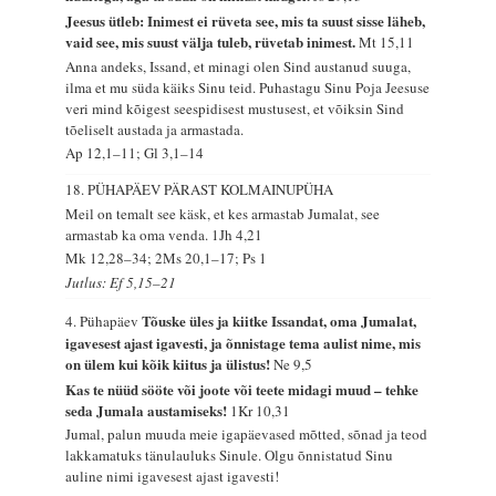
Jeesus ütleb: Inimest ei rüveta see, mis ta suust sisse läheb,
vaid see, mis suust välja tuleb, rüvetab inimest.
Mt 15,11
Anna andeks, Issand, et minagi olen Sind austanud suuga,
ilma et mu süda käiks Sinu teid. Puhastagu Sinu Poja Jeesuse
veri mind kõigest seespidisest mustusest, et võiksin Sind
tõeliselt austada ja armastada.
Ap 12,1–11; Gl 3,1–14
18. PÜHAPÄEV PÄRAST KOLMAINUPÜHA
Meil on temalt see käsk, et kes armastab Jumalat, see
armastab ka oma venda.
1Jh 4,21
Mk 12,28–34; 2Ms 20,1–17; Ps 1
Jutlus: Ef 5,15–21
Tõuske üles ja kiitke Issandat, oma Jumalat,
4. Pühapäev
igavesest ajast igavesti, ja õnnistage tema aulist nime, mis
on ülem kui kõik kiitus ja ülistus!
Ne 9,5
Kas te nüüd sööte või joote või teete midagi muud – tehke
seda Jumala austamiseks!
1Kr 10,31
Jumal, palun muuda meie igapäevased mõtted, sõnad ja teod
lakkamatuks tänulauluks Sinule. Olgu õnnistatud Sinu
auline nimi igavesest ajast igavesti!