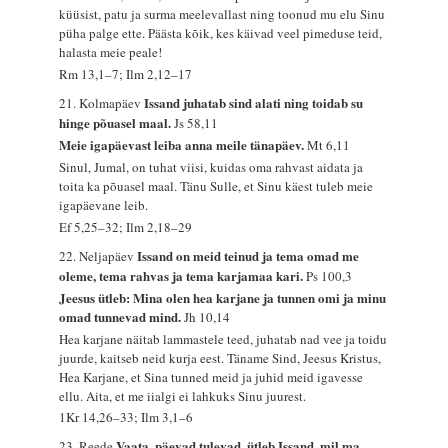
küüsist, patu ja surma meelevallast ning toonud mu elu Sinu
püha palge ette. Päästa kõik, kes käivad veel pimeduse teid,
halasta meie peale!
Rm 13,1–7; Ilm 2,12–17
Issand juhatab sind alati ning toidab su
21. Kolmapäev
hinge põuasel maal.
Js 58,11
Meie igapäevast leiba anna meile tänapäev.
Mt 6,11
Sinul, Jumal, on tuhat viisi, kuidas oma rahvast aidata ja
toita ka põuasel maal. Tänu Sulle, et Sinu käest tuleb meie
igapäevane leib.
Ef 5,25–32; Ilm 2,18–29
Issand on meid teinud ja tema omad me
22. Neljapäev
oleme, tema rahvas ja tema karjamaa kari.
Ps 100,3
Jeesus ütleb: Mina olen hea karjane ja tunnen omi ja minu
omad tunnevad mind.
Jh 10,14
Hea karjane näitab lammastele teed, juhatab nad vee ja toidu
juurde, kaitseb neid kurja eest. Täname Sind, Jeesus Kristus,
Hea Karjane, et Sina tunned meid ja juhid meid igavesse
ellu. Aita, et me iialgi ei lahkuks Sinu juurest.
1Kr 14,26–33; Ilm 3,1–6
Vaata, päevad tulevad, ütleb Issand, mil ma
23. Reede