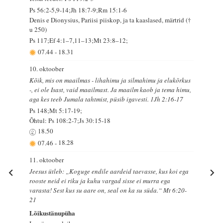
Ps 56:2-5,9-14;Jh 18:7-9;Rm 15:1-6
Denis e Dionysius, Pariisi piiskop, ja ta kaaslased, märtrid (†
u 250)
Ps 117;Ef 4:1–7,11–13;Mt 23:8–12;
07.44
-
18.31
10. oktoober
Kõik, mis on maailmas - lihahimu ja silmahimu ja elukõrkus
-, ei ole Isast, vaid maailmast. Ja maailm kaob ja tema himu,
aga kes teeb Jumala tahtmist, püsib igavesti. 1Jh 2:16-17
Ps 148;Mt 5:17-19;
Õhtul: Ps 108:2-7;Js 30:15-18
18.50
07.46
-
18.28
11. oktoober
Jeesus ütleb: „Koguge endile aardeid taevasse, kus koi ega
rooste neid ei riku ja kuhu vargad sisse ei murra ega
varasta! Sest kus su aare on, seal on ka su süda.“ Mt 6:20-
21
Lõikustänupüha