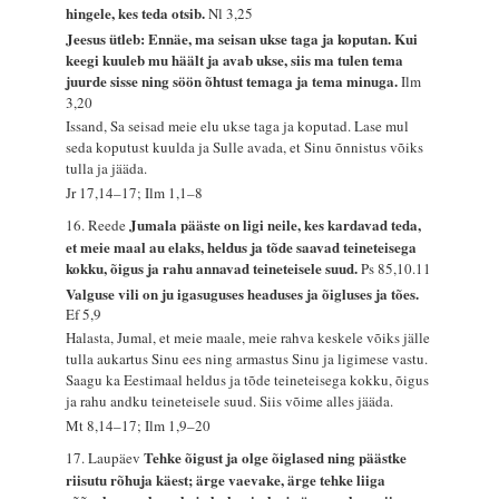
hingele, kes teda otsib.
Nl 3,25
Jeesus ütleb: Ennäe, ma seisan ukse taga ja koputan. Kui
keegi kuuleb mu häält ja avab ukse, siis ma tulen tema
juurde sisse ning söön õhtust temaga ja tema minuga.
Ilm
3,20
Issand, Sa seisad meie elu ukse taga ja koputad. Lase mul
seda koputust kuulda ja Sulle avada, et Sinu õnnistus võiks
tulla ja jääda.
Jr 17,14–17; Ilm 1,1–8
Jumala pääste on ligi neile, kes kardavad teda,
16. Reede
et meie maal au elaks, heldus ja tõde saavad teineteisega
kokku, õigus ja rahu annavad teineteisele suud.
Ps 85,10.11
Valguse vili on ju igasuguses headuses ja õigluses ja tões.
Ef 5,9
Halasta, Jumal, et meie maale, meie rahva keskele võiks jälle
tulla aukartus Sinu ees ning armastus Sinu ja ligimese vastu.
Saagu ka Eestimaal heldus ja tõde teineteisega kokku, õigus
ja rahu andku teineteisele suud. Siis võime alles jääda.
Mt 8,14–17; Ilm 1,9–20
Tehke õigust ja olge õiglased ning päästke
17. Laupäev
riisutu rõhuja käest; ärge vaevake, ärge tehke liiga