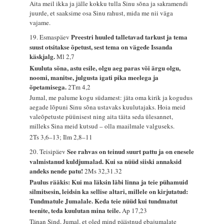
Aita meil ikka ja jälle kokku tulla Sinu sõna ja sakramendi
juurde, et saaksime osa Sinu rahust, mida me nii väga
vajame.
Preestri huuled talletavad tarkust ja tema
19. Esmaspäev
suust otsitakse õpetust, sest tema on vägede Issanda
käskjalg.
Ml 2,7
Kuuluta sõna, astu esile, olgu aeg paras või ärgu olgu,
noomi, manitse, julgusta igati pika meelega ja
õpetamisega.
2Tm 4,2
Jumal, me palume kogu südamest: jäta oma kirik ja kogudus
aegade lõpuni Sinu sõna ustavaks kuulutajaks. Hoia meid
valeõpetuste püünisest ning aita täita seda ülesannet,
milleks Sina meid kutsud – olla maailmale valguseks.
2Ts 3,6–13; Ilm 2,8–11
See rahvas on teinud suurt pattu ja on enesele
20. Teisipäev
valmistanud kuldjumalad. Kui sa nüüd siiski annaksid
andeks nende patu!
2Ms 32,31.32
Paulus rääkis: Kui ma läksin läbi linna ja teie pühamuid
silmitsesin, leidsin ka sellise altari, millele on kirjutatud:
Tundmatule Jumalale. Keda teie nüüd kui tundmatut
teenite, teda kuulutan mina teile.
Ap 17,23
Tänan Sind, Jumal, et oled mind päästnud ebajumalate