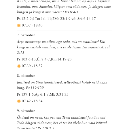
Kuule, Iisrael! Issand, meie Jumal Issand, on ainus. Armasta
Issandat, oma Jumalat, kõigest oma südamest ja kõigest oma
hingest ja kõigest oma väest! 5Ms 6:4-5
Ps 12:2-9;1Tm 1:1-11;2Ms 23:1-9 või Srk 6:14-17
07.37
-
18.40
7. oktoober
Ärge armastage maailma ega seda, mis on maailmas! Kui
keegi armastab maailma, siis ei ole temas Isa armastust. 1Jh
2:15
Ps 103:6-13;Ül 8:4-7;Rm 14:19-23
07.39
-
18.37
8. oktoober
Imelised on Sinu tunnistused, sellepärast hoiab neid minu
hing. Ps 119:129
Ps 137:1-6;Ap 6:1-7;Mk 3:31-35
07.42
-
18.34
9. oktoober
Õndsad on need, kes peavad Tema tunnistusi ja nõuavad
Teda kõigest südamest, kes ei tee ka ülekohut, vaid käivad
Tema teedel! Ps 119:2-3