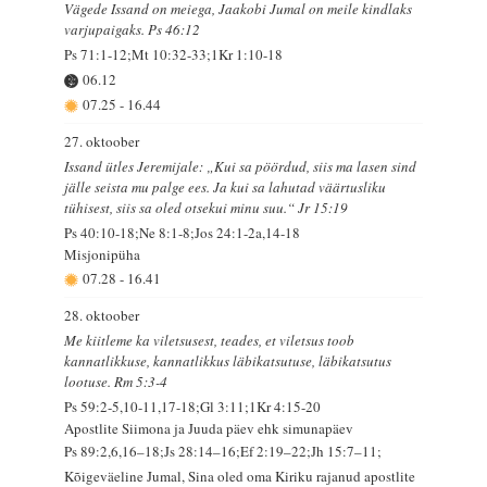
Vägede Issand on meiega, Jaakobi Jumal on meile kindlaks
varjupaigaks. Ps 46:12
Ps 71:1-12;Mt 10:32-33;1Kr 1:10-18
06.12
07.25
-
16.44
27. oktoober
Issand ütles Jeremijale: „Kui sa pöördud, siis ma lasen sind
jälle seista mu palge ees. Ja kui sa lahutad väärtusliku
tühisest, siis sa oled otsekui minu suu.“ Jr 15:19
Ps 40:10-18;Ne 8:1-8;Jos 24:1-2a,14-18
Misjonipüha
07.28
-
16.41
28. oktoober
Me kiitleme ka viletsusest, teades, et viletsus toob
kannatlikkuse, kannatlikkus läbikatsutuse, läbikatsutus
lootuse. Rm 5:3-4
Ps 59:2-5,10-11,17-18;Gl 3:11;1Kr 4:15-20
Apostlite Siimona ja Juuda päev ehk simunapäev
Ps 89:2,6,16–18;Js 28:14–16;Ef 2:19–22;Jh 15:7–11;
Kõigeväeline Jumal, Sina oled oma Kiriku rajanud apostlite