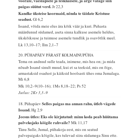
võõrale, vaeslapsele ja lesknaisele, ja ärge valage siin
paigas süütut verd.
Jr 22,3
Kandke üksteise koormaid, nõnda te täidate Kristuse
seadust.
Gl 6,2
Issand, võida meie elus ära kõik väär ja kuri. Puhasta
määrdunud südamed, aseta sinna kalkuse asemele heldus,
ükskõiksuse ja tuimuse asemele tundlik ja osavõtlik meel.
Lk 13,10–17; Ilm 2,1–7
20. PÜHAPÄEV PÄRAST KOLMAINUPÜHA
Tema on andnud sulle teada, inimene, mis hea on; ja mida
nõuab Issand sinult muud, kui et sa teeksid, mis on õige,
armastaksid osadust ja käiksid hoolsasti ühes oma Jumalaga.
Mi 6,8
Mk 10,2–9(10–16); 1Ms 8,18–22; Ps 52
Jutlus: 2Kr 3,3–9
Selles paigas ma annan rahu, ütleb vägede
18. Pühapäev
Issand.
Hg 2,9
Jeesus ütles: Eks ole kirjutatud: minu koda peab hüütama
palvekojaks kõigile rahvaile?
Mk 11,17
Tänu Sulle, Jumal, pühakoja eest, mis on seatud
palvepaigaks kõigile, kes tulevad siira südamega Sinu ette.