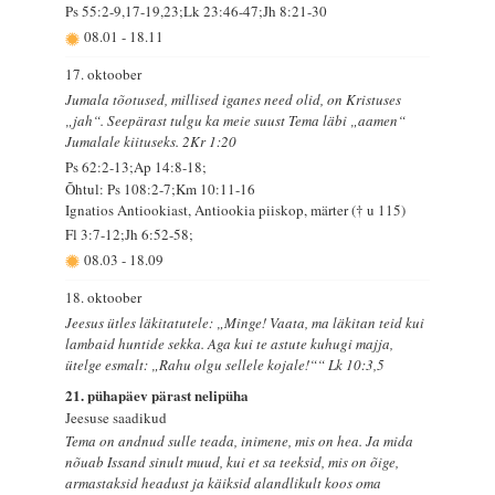
Ps 55:2-9,17-19,23;Lk 23:46-47;Jh 8:21-30
08.01
-
18.11
17. oktoober
Jumala tõotused, millised iganes need olid, on Kristuses
„jah“. Seepärast tulgu ka meie suust Tema läbi „aamen“
Jumalale kiituseks. 2Kr 1:20
Ps 62:2-13;Ap 14:8-18;
Õhtul: Ps 108:2-7;Km 10:11-16
Ignatios Antiookiast, Antiookia piiskop, märter († u 115)
Fl 3:7-12;Jh 6:52-58;
08.03
-
18.09
18. oktoober
Jeesus ütles läkitatutele: „Minge! Vaata, ma läkitan teid kui
lambaid huntide sekka. Aga kui te astute kuhugi majja,
ütelge esmalt: „Rahu olgu sellele kojale!““ Lk 10:3,5
21. pühapäev pärast nelipüha
Jeesuse saadikud
Tema on andnud sulle teada, inimene, mis on hea. Ja mida
nõuab Issand sinult muud, kui et sa teeksid, mis on õige,
armastaksid headust ja käiksid alandlikult koos oma