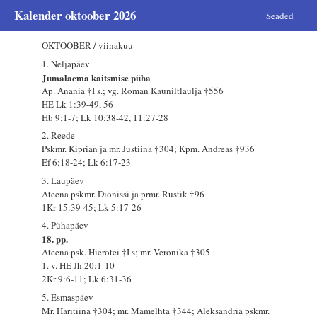
Kalender oktoober 2026
Seaded
OKTOOBER / viinakuu
1. Neljapäev
Jumalaema kaitsmise püha
Ap. Anania †I s.; vg. Roman Kauniltlaulja †556
HE Lk 1:39-49, 56
Hb 9:1-7; Lk 10:38-42, 11:27-28
2. Reede
Pskmr. Kiprian ja mr. Justiina †304; Kpm. Andreas †936
Ef 6:18-24; Lk 6:17-23
3. Laupäev
Ateena pskmr. Dionissi ja prmr. Rustik †96
1Kr 15:39-45; Lk 5:17-26
4. Pühapäev
18. pp.
Ateena psk. Hierotei †I s; mr. Veronika †305
1. v. HE Jh 20:1-10
2Kr 9:6-11; Lk 6:31-36
5. Esmaspäev
Mr. Haritiina †304; mr. Mamelhta †344; Aleksandria pskmr.