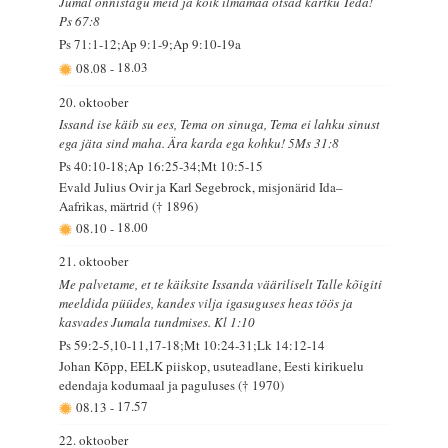
Jumal õnnistagu meid ja kõik ilmamaa otsad kartku Teda!
Ps 67:8
Ps 71:1-12;Ap 9:1-9;Ap 9:10-19a
08.08
-
18.03
20. oktoober
Issand ise käib su ees, Tema on sinuga, Tema ei lahku sinust
ega jäta sind maha. Ära karda ega kohku! 5Ms 31:8
Ps 40:10-18;Ap 16:25-34;Mt 10:5-15
Evald Julius Ovir ja Karl Segebrock, misjonärid Ida–
Aafrikas, märtrid († 1896)
08.10
-
18.00
21. oktoober
Me palvetame, et te käiksite Issanda vääriliselt Talle kõigiti
meeldida püüdes, kandes vilja igasuguses heas töös ja
kasvades Jumala tundmises. Kl 1:10
Ps 59:2-5,10-11,17-18;Mt 10:24-31;Lk 14:12-14
Johan Kõpp, EELK piiskop, usuteadlane, Eesti kirikuelu
edendaja kodumaal ja paguluses († 1970)
08.13
-
17.57
22. oktoober