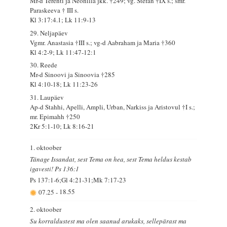
Mr-d Terenti ja Neonilla jkk. †249; vg. Stefan †IX s.; smr.
Paraskeeva † III s.
Kl 3:17:4.1; Lk 11:9-13
29. Neljapäev
Vgmr. Anastasia †III s.; vg-d Aabraham ja Maria †360
Kl 4:2-9; Lk 11:47-12:1
30. Reede
Mr-d Sinoovi ja Sinoovia †285
Kl 4:10-18; Lk 11:23-26
31. Laupäev
Ap-d Stahhi, Apelli, Ampli, Urban, Narkiss ja Aristovul †I s.;
mr. Epimahh †250
2Kr 5:1-10; Lk 8:16-21
1. oktoober
Tänage Issandat, sest Tema on hea, sest Tema heldus kestab
igavesti! Ps 136:1
Ps 137:1-6;Gl 4:21-31;Mk 7:17-23
07.25
-
18.55
2. oktoober
Su korraldustest ma olen saanud arukaks, sellepärast ma