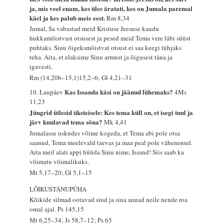
ja, mis veel enam, kes üles äratati, kes on Jumala paremal
käel ja kes palub meie eest.
Rm 8,34
Jumal, Sa vabastad meid Kristuse Jeesuse kaudu
hukkamõistvast otsusest ja pesed meid Tema vere läbi süüst
puhtaks. Sinu õigeksmõistvat otsust ei saa keegi tühjaks
teha. Aita, et elaksime Sinu armust ja õigusest täna ja
igavesti.
Rm (14,20b–15,1)15,2–6; Gl 4,21–31
Kas Issanda käsi on jäänud lühemaks?
10. Laupäev
4Ms
11,23
Jüngrid ütlesid üksteisele: Kes tema küll on, et isegi tuul ja
järv kuulavad tema sõna?
Mk 4,41
Jumalasse uskudes võime kogeda, et Tema abi pole otsa
saanud, Tema meelevald taevas ja maa peal pole vähenenud.
Aita meil alati appi hüüda Sinu nime, Issand! Siis saab ka
võimatu võimalikuks.
Mt 5,17–20; Gl 5,1–15
LÕIKUSTÄNUPÜHA
Kõikide silmad ootavad sind ja sina annad neile nende roa
omal ajal.
Ps 145,15
Mt 6,25–34; Js 58,7–12; Ps 65