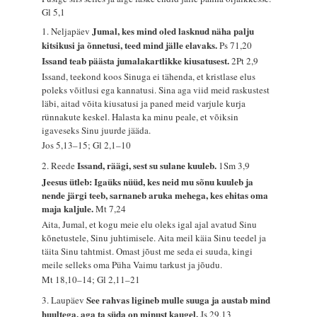
Gl 5,1
Jumal, kes mind oled lasknud näha palju
1. Neljapäev
kitsikusi ja õnnetusi, teed mind jälle elavaks.
Ps 71,20
Issand teab päästa jumalakartlikke kiusatusest.
2Pt 2,9
Issand, teekond koos Sinuga ei tähenda, et kristlase elus
poleks võitlusi ega kannatusi. Sina aga viid meid raskustest
läbi, aitad võita kiusatusi ja paned meid varjule kurja
rünnakute keskel. Halasta ka minu peale, et võiksin
igaveseks Sinu juurde jääda.
Jos 5,13–15; Gl 2,1–10
Issand, räägi, sest su sulane kuuleb.
2. Reede
1Sm 3,9
Jeesus ütleb: Igaüks nüüd, kes neid mu sõnu kuuleb ja
nende järgi teeb, sarnaneb aruka mehega, kes ehitas oma
maja kaljule.
Mt 7,24
Aita, Jumal, et kogu meie elu oleks igal ajal avatud Sinu
kõnetustele, Sinu juhtimisele. Aita meil käia Sinu teedel ja
täita Sinu tahtmist. Omast jõust me seda ei suuda, kingi
meile selleks oma Püha Vaimu tarkust ja jõudu.
Mt 18,10–14; Gl 2,11–21
See rahvas ligineb mulle suuga ja austab mind
3. Laupäev
huultega, aga ta süda on minust kaugel.
Js 29,13