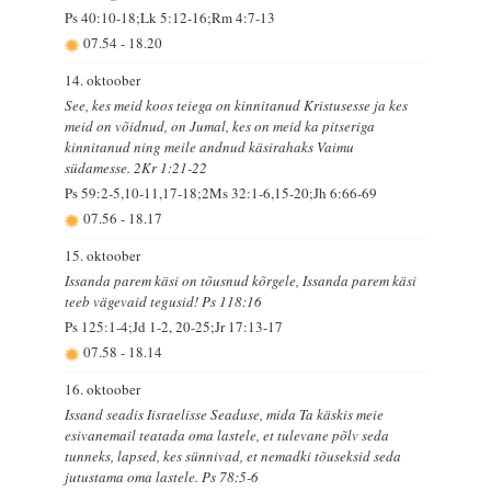
Ps 40:10-18;Lk 5:12-16;Rm 4:7-13
07.54
-
18.20
14. oktoober
See, kes meid koos teiega on kinnitanud Kristusesse ja kes
meid on võidnud, on Jumal, kes on meid ka pitseriga
kinnitanud ning meile andnud käsirahaks Vaimu
südamesse. 2Kr 1:21-22
Ps 59:2-5,10-11,17-18;2Ms 32:1-6,15-20;Jh 6:66-69
07.56
-
18.17
15. oktoober
Issanda parem käsi on tõusnud kõrgele, Issanda parem käsi
teeb vägevaid tegusid! Ps 118:16
Ps 125:1-4;Jd 1-2, 20-25;Jr 17:13-17
07.58
-
18.14
16. oktoober
Issand seadis Iisraelisse Seaduse, mida Ta käskis meie
esivanemail teatada oma lastele, et tulevane põlv seda
tunneks, lapsed, kes sünnivad, et nemadki tõuseksid seda
jutustama oma lastele. Ps 78:5-6