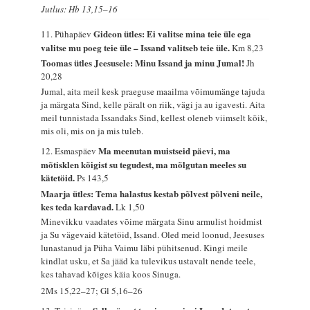
Jutlus: Hb 13,15–16
Gideon ütles: Ei valitse mina teie üle ega
11. Pühapäev
valitse mu poeg teie üle – Issand valitseb teie üle.
Km 8,23
Toomas ütles Jeesusele: Minu Issand ja minu Jumal!
Jh
20,28
Jumal, aita meil kesk praeguse maailma võimumänge tajuda
ja märgata Sind, kelle päralt on riik, vägi ja au igavesti. Aita
meil tunnistada Issandaks Sind, kellest oleneb viimselt kõik,
mis oli, mis on ja mis tuleb.
Ma meenutan muistseid päevi, ma
12. Esmaspäev
mõtisklen kõigist su tegudest, ma mõlgutan meeles su
kätetöid.
Ps 143,5
Maarja ütles: Tema halastus kestab põlvest põlveni neile,
kes teda kardavad.
Lk 1,50
Minevikku vaadates võime märgata Sinu armulist hoidmist
ja Su vägevaid kätetöid, Issand. Oled meid loonud, Jeesuses
lunastanud ja Püha Vaimu läbi pühitsenud. Kingi meile
kindlat usku, et Sa jääd ka tulevikus ustavalt nende teele,
kes tahavad kõiges käia koos Sinuga.
2Ms 15,22–27; Gl 5,16–26