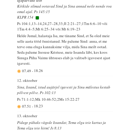
Igapäevane leib
Kõikide silmad ootavad Sind ja Sina annad neile nende roa
omal ajal. Ps 145:15
KLPR 154
Ps 104:1,13–14,24,27–28,33;Jl 2:21–27;1Tm 6:6–10 või
1Tm 4:4–5;Mt 6:25–34 või Mt 6:19–23
Helde Jumal, halastaja Isa, me täname Sind, et Sa oled meie
selle aasta tööd õnnistanud. Me palume Sind: anna, et me
terve oma eluga kannaksime vilja, mida Sina meilt ootad.
Seda palume Jeesuse Kristuse, meie Issanda läbi, kes koos
Sinuga Püha Vaimu ühtsuses elab ja valitseb igavesest ajast
igavesti.
07.49
-
18.26
12. oktoober
Sina, Issand, istud aujärjel igavesti ja Sinu mälestus kestab
põlvest põlve. Ps 102:13
Ps 71:1-12;Mk 10:46-52;2Ms 15:22-27
07.51
-
18.23
13. oktoober
Pidage pühaks vägede Issandat, Tema olgu teie kartus ja
Tema olgu teie hirm! Js 8:13