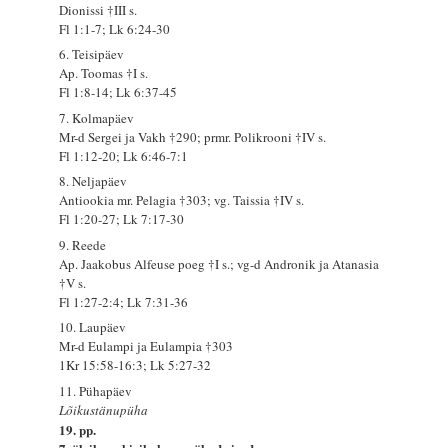
Dionissi †III s.
Fl 1:1-7; Lk 6:24-30
6. Teisipäev
Ap. Toomas †I s.
Fl 1:8-14; Lk 6:37-45
7. Kolmapäev
Mr-d Sergei ja Vakh †290; prmr. Polikrooni †IV s.
Fl 1:12-20; Lk 6:46-7:1
8. Neljapäev
Antiookia mr. Pelagia †303; vg. Taissia †IV s.
Fl 1:20-27; Lk 7:17-30
9. Reede
Ap. Jaakobus Alfeuse poeg †I s.; vg-d Andronik ja Atanasia
†V s.
Fl 1:27-2:4; Lk 7:31-36
10. Laupäev
Mr-d Eulampi ja Eulampia †303
1Kr 15:58-16:3; Lk 5:27-32
11. Pühapäev
Lõikustänupüha
19. pp.