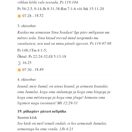
vihkan kõiki vale teeradu. Ps 119:104
Ps 56:2-5, 9-14;Jh 8:31-38;Rm 7:1-6 või Srk 15:11-20
07.28
-
18.52
3. oktoober
Kuidas ma armastan Sinu Seadust! Iga päev mõlgutan ma
mõttes seda. Sinu käsud teevad mind targemaks mu
vaenlastest, sest nad on minu päralt igavesti. Ps 119:97-98
Ps 148;1Tm 4:1-5;
Õhtul: Ps 22:24-32;Gl 5:13-18
16.25
07.30
-
18.49
4. oktoober
Issand, meie Jumal, on ainus Issand, ja armasta Issandat,
oma Jumalat, kogu oma südamega ja kogu oma hingega ja
kogu oma mõistusega ja kogu oma jõuga! Armasta oma
ligimest nagu iseennast! Mk 12:29-31
19. pühapäev pärast nelipüha
Suurim käsk
See käsk on meil temalt endalt, et kes armastab Jumalat,
armastagu ka oma venda. 1Jh 4:21