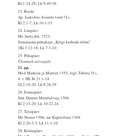
Kl 1:24-29; Lk 9:49-56
23. Reede
Ap. Jaakobus, Issanda vend †I s.
Kl 2:1-7; Lk 10:1-15
24. Laupäev
Mr. Areta jkk. †523;
Jumalaema pühakuju „Kõigi kurbade rõõm”
2Kr 3:12-18; Lk 7:1-10
25. Pühapäev
Üleminek talveajale
21. pp.
Mr-d Markian ja Martiiri †355; õigl. Tabiita †I s.
4. v. HE Jh 21:1-14
Gl 2:16-20; Lk 8:26-39
26. Esmaspäev
Smr. Dimitri Mürritulvaja †306
Kl 2:13-20; Lk 10:22-24
27. Teisipäev
Mr. Nestor †306; mr. Kapitoliina †304
Kl 2:20-3:3; Lk 11:1-10
28. Kolmapäev