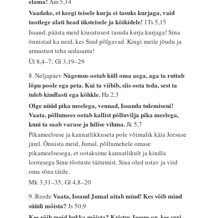
elama!
Am 5,14
Vaadake, et keegi teisele kurja ei tasuks kurjaga, vaid
taotlege alati head üksteisele ja kõikidele!
1Ts 5,15
Issand, päästa meid kiusatusest tasuda kurja kurjaga! Sina
õnnistad ka neid, kes Sind põlgavad. Kingi meile jõudu ja
armastust teha sedasama!
Ül 8,4–7; Gl 3,19–29
Nägemus ootab küll oma aega, aga ta ruttab
8. Neljapäev
lõpu poole ega peta. Kui ta viibib, siis oota teda, sest ta
tuleb kindlasti ega kõhkle.
Ha 2,3
Olge nüüd pika meelega, vennad, Issanda tulemiseni!
Vaata, põllumees ootab kallist põlluvilja pika meelega,
kuni ta saab varase ja hilise vihma.
Jk 5,7
Pikameelsuse ja kannatlikkuseta pole võimalik käia Jeesuse
järel. Õnnista meid, Jumal, põllumehele omase
pikameelsusega, et ootaksime kannatlikult ja kindla
lootusega Sinu tõotuste täitumist. Sina oled ustav ja viid
oma sõna täide.
Mk 3,31–35; Gl 4,8–20
Vaata, Issand Jumal aitab mind! Kes võib mind
9. Reede
süüdi mõista?
Js 50,9
Kes võib meid hukka mõista? Kristus Jeesus on, kes suri