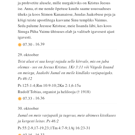
ja prohvetite alusele, mille nurgakiviks on Kristus Jeesus
ise. Anna, et me nende õpetuse kaudu saame usuosaduses
üheks ja koos Siimon Kananaiose, Juudas Jaakobuse poja ja
kõigi teiste apostlitega kasvame Sinu templiks Vaimus.
Seda palume Jeesuse Kristuse, meie Issanda läbi, kes koos
Sinuga Püha Vaimu ühtsuses elab ja valitseb igavesest ajast
igavesti.
07.30
-
16.39
29. oktoober
Teist alust ei saa keegi rajada selle kõrvale, mis on juba
olemas - see on Jeesus Kristus. 1Kr 3:11 või Vägede Issand
on meiega, Jaakobi Jumal on meile kindlaks varjupaigaks.
Ps 46:12
Ps 125:1-4;Rm 10:9-10;2Kn 2:1,6-15a
Rudolf Tobias, organist ja helilooja († 1918)
07.33
-
16.36
30. oktoober
Jumal on meie varjupaik ja tugevus, meie abimees kitsikuses
ja kergesti leitav. Ps 46:2
Ps 55:2-9,17-19,23;1Tm 4:7-9;1Aj 16:23-31
07.35
-
16.33