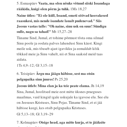
Vaata, ma olen nõuks võtnud siiski Issandaga
5. Esmaspäev
rääkida, kuigi olen põrm ja tuhk.
1Ms 18,27
Naine ütles: "Ei ole küll, Issand, ometi söövad koerakesed
raasukesi, mis nende isandate laualt pudenevad." Siis
Jeesus vastas talle: "Oh naine, sinu usk on suur! Sündigu
sulle, nagu sa tahad!"
Mt 15,27–28
Täname Sind, Jumal, et tohime põrmust tõsta oma silmad
Sinu poole ja oodata palves lahendusi Sinu käest. Kingi
meile usk, mis tõuseb ajast igavikku ja eemaldab kõik
tõkked meie ja Sinu vahelt, nii et Sina saaksid meid taas
aidata.
1Ts 4,9–12; Gl 3,15–18
Ärgu ma jäägu häbisse, sest ma otsin
6. Teisipäev
pelgupaika sinu juures!
Ps 25,20
Jeesus ütleb: Mina elan ja ka teie peate elama.
Jh 14,19
Sina, Jumal, hoolitsed meie eest mitte üksnes praeguses
maailmas, vaid kingid igale uskujale ka igavese elu. See elu
on Jeesuses Kristuses, Sinu Pojas. Täname Sind, et ei jää
häbisse keegi, kes otsib pelgupaika Kristuses.
Gl 5,13–18; Gl 3,19–29
Otsige head, aga mitte kurja, et te jääksite
7. Kolmapäev