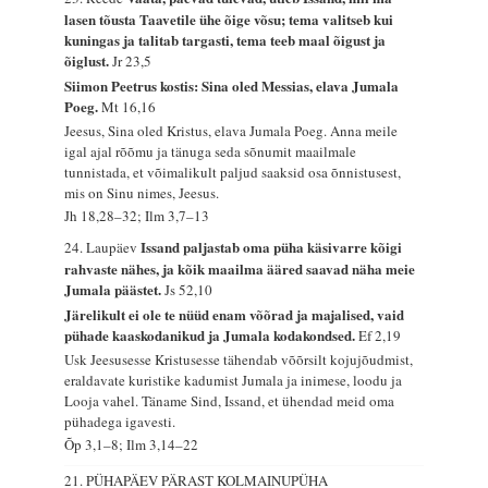
lasen tõusta Taavetile ühe õige võsu; tema valitseb kui
kuningas ja talitab targasti, tema teeb maal õigust ja
õiglust.
Jr 23,5
Siimon Peetrus kostis: Sina oled Messias, elava Jumala
Poeg.
Mt 16,16
Jeesus, Sina oled Kristus, elava Jumala Poeg. Anna meile
igal ajal rõõmu ja tänuga seda sõnumit maailmale
tunnistada, et võimalikult paljud saaksid osa õnnistusest,
mis on Sinu nimes, Jeesus.
Jh 18,28–32; Ilm 3,7–13
Issand paljastab oma püha käsivarre kõigi
24. Laupäev
rahvaste nähes, ja kõik maailma ääred saavad näha meie
Jumala päästet.
Js 52,10
Järelikult ei ole te nüüd enam võõrad ja majalised, vaid
pühade kaaskodanikud ja Jumala kodakondsed.
Ef 2,19
Usk Jeesusesse Kristusesse tähendab võõrsilt kojujõudmist,
eraldavate kuristike kadumist Jumala ja inimese, loodu ja
Looja vahel. Täname Sind, Issand, et ühendad meid oma
pühadega igavesti.
Õp 3,1–8; Ilm 3,14–22
21. PÜHAPÄEV PÄRAST KOLMAINUPÜHA