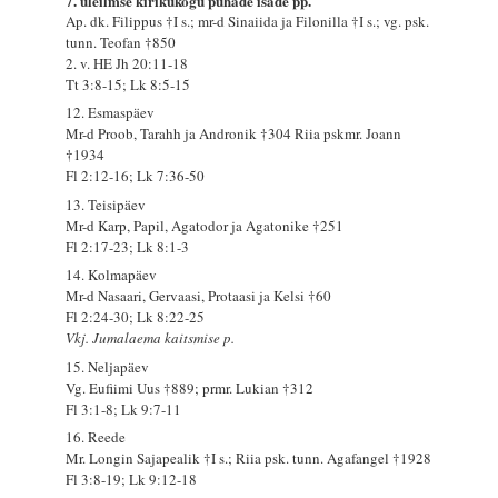
7. üleilmse kirikukogu pühade isade pp.
Ap. dk. Filippus †I s.; mr-d Sinaiida ja Filonilla †I s.; vg. psk.
tunn. Teofan †850
2. v. HE Jh 20:11-18
Tt 3:8-15; Lk 8:5-15
12. Esmaspäev
Mr-d Proob, Tarahh ja Andronik †304 Riia pskmr. Joann
†1934
Fl 2:12-16; Lk 7:36-50
13. Teisipäev
Mr-d Karp, Papil, Agatodor ja Agatonike †251
Fl 2:17-23; Lk 8:1-3
14. Kolmapäev
Mr-d Nasaari, Gervaasi, Protaasi ja Kelsi †60
Fl 2:24-30; Lk 8:22-25
Vkj. Jumalaema kaitsmise p.
15. Neljapäev
Vg. Eufiimi Uus †889; prmr. Lukian †312
Fl 3:1-8; Lk 9:7-11
16. Reede
Mr. Longin Sajapealik †I s.; Riia psk. tunn. Agafangel †1928
Fl 3:8-19; Lk 9:12-18