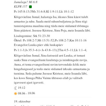
Jumalaga? Mi 6:8
KLPR 157
Ps 145:8-13;5Ms 31:6-8;Kl 1:9-11;Lk 10:1-12
Kõigeväeline Jumal, halastaja Isa, üksnes Sinu käest tuleb
armastus ja rahu. Saada meid rahunõudjatena ja Sinu riigi
tunnistajatena maailma ning täida meie südamed rõõmuga
Sinu päästest. Jeesuse Kristuse, Sinu Poja, meie Issanda läbi.
Lisalugemine: Srk 51:23-30
Õhtul: Ps 108:2-7;Mt 13:51-52;Ps 108:2-7;Km 10:11-16
Evangelist Luuka päev ehk luukapäev
Ps 1:1-3;Js 35:3–6 (v Js 43:8–13);2Tm 4:5–11;Lk 1:1–4;
Kõigeväeline Jumal, Sina kutsusid arst Luuka, et temast
saaks Sinu evangeeliumi kuulutaja ja inimhingede ravija.
Anna, et tema evangeeliumi ravim tervendaks kõik meie
hingehaigused ja teeks meie südamed ärksaks armastama ja
teenima. Seda palume Jeesuse Kristuse, meie Issanda läbi,
kes koos Sinuga Püha Vaimu ühtsuses elab ja valitseb
igavesest ajast igavesti.
19.12
08.06
-
18.06
19. oktoober