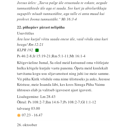
Jeesus ütles: „Taeva palge üle otsustada te oskate, aegade
tunnustähtede üle aga ei suuda. See kuri ja abielurikkuja
sugupõlv nõuab tunnustähte, aga talle ei anta muud kui
prohvet Joona tunnustäht.“ Mt 16:3-4
22. pühapäev pärast nelipüha
Usuvõitlus
Ära lase kurjal võitu saada enese üle, vaid võida sina kuri
heaga! Rm 12:21
KLPR 192
Ps 46:2-8;Jr 15:19-21;Rm 5:1-11;Mt 16:1-4
Kõigeväeline Jumal, Sa oled meid kutsunud oma võitlejate
hulka kõigele kurjale vastu panema. Õpeta meid kuulekalt
tarvitama kogu usu sõjavarustust ning juhi ise meie samme.
Vii püha Kirik võidule oma nime ülistuseks ja auks, Jeesuse
Kristuse, meie Issanda läbi, kes koos Sinuga Püha Vaimu
ühtsuses elab ja valitseb igavesest ajast igavesti.
Lisalugemine: Lm 28-43
Õhtul: Ps 108:2-7;Ilm 14:6-7;Ps 108:2-7;Gl 1:1-12
talveaeg
03.00
07.23
-
16.47
26. oktoober