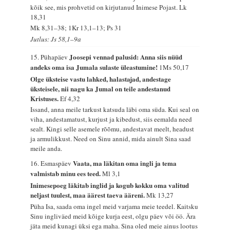
kõik see, mis prohvetid on kirjutanud Inimese Pojast.
Lk
18,31
Mk 8,31–38; 1Kr 13,1–13; Ps 31
Jutlus: Js 58,1–9a
Joosepi vennad palusid: Anna siis nüüd
15. Pühapäev
andeks oma isa Jumala sulaste üleastumine!
1Ms 50,17
Olge üksteise vastu lahked, halastajad, andestage
üksteisele, nii nagu ka Jumal on teile andestanud
Kristuses.
Ef 4,32
Issand, anna meile tarkust katsuda läbi oma süda. Kui seal on
viha, andestamatust, kurjust ja kibedust, siis eemalda need
sealt. Kingi selle asemele rõõmu, andestavat meelt, headust
ja armulikkust. Need on Sinu annid, mida ainult Sina saad
meile anda.
Vaata, ma läkitan oma ingli ja tema
16. Esmaspäev
valmistab minu ees teed.
Ml 3,1
Inimesepoeg läkitab inglid ja kogub kokku oma valitud
neljast tuulest, maa äärest taeva ääreni.
Mk 13,27
Püha Isa, saada oma ingel meid varjama meie teedel. Kaitsku
Sinu ingliväed meid kõige kurja eest, olgu päev või öö. Ära
jäta meid kunagi üksi ega maha. Sina oled meie ainus lootus