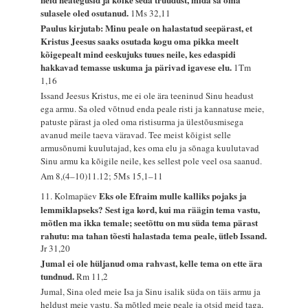
sulasele oled osutanud.
1Ms 32,11
Paulus kirjutab: Minu peale on halastatud seepärast, et
Kristus Jeesus saaks osutada kogu oma pikka meelt
kõigepealt mind eeskujuks tuues neile, kes edaspidi
hakkavad temasse uskuma ja pärivad igavese elu.
1Tm
1,16
Issand Jeesus Kristus, me ei ole ära teeninud Sinu headust
ega armu. Sa oled võtnud enda peale risti ja kannatuse meie,
patuste pärast ja oled oma ristisurma ja ülestõusmisega
avanud meile taeva väravad. Tee meist kõigist selle
armusõnumi kuulutajad, kes oma elu ja sõnaga kuulutavad
Sinu armu ka kõigile neile, kes sellest pole veel osa saanud.
Am 8,(4–10)11.12; 5Ms 15,1–11
Eks ole Efraim mulle kalliks pojaks ja
11. Kolmapäev
lemmiklapseks? Sest iga kord, kui ma räägin tema vastu,
mõtlen ma ikka temale; seetõttu on mu süda tema pärast
rahutu: ma tahan tõesti halastada tema peale, ütleb Issand.
Jr 31,20
Jumal ei ole hüljanud oma rahvast, kelle tema on ette ära
tundnud.
Rm 11,2
Jumal, Sina oled meie Isa ja Sinu isalik süda on täis armu ja
heldust meie vastu. Sa mõtled meie peale ja otsid meid taga,