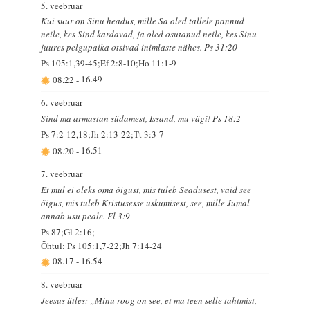
5. veebruar
Kui suur on Sinu headus, mille Sa oled tallele pannud
neile, kes Sind kardavad, ja oled osutanud neile, kes Sinu
juures pelgupaika otsivad inimlaste nähes. Ps 31:20
Ps 105:1,39-45;Ef 2:8-10;Ho 11:1-9
08.22
-
16.49
6. veebruar
Sind ma armastan südamest, Issand, mu vägi! Ps 18:2
Ps 7:2-12,18;Jh 2:13-22;Tt 3:3-7
08.20
-
16.51
7. veebruar
Et mul ei oleks oma õigust, mis tuleb Seadusest, vaid see
õigus, mis tuleb Kristusesse uskumisest, see, mille Jumal
annab usu peale. Fl 3:9
Ps 87;Gl 2:16;
Õhtul: Ps 105:1,7-22;Jh 7:14-24
08.17
-
16.54
8. veebruar
Jeesus ütles: „Minu roog on see, et ma teen selle tahtmist,