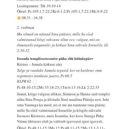
Lisalugemine: Trk 10:10-14
Õhtul: Ps 105:1,7-22;2Kr 6:1-2;Ps 105:1,7-22;1Ms 6:9-22
08.31
-
16.38
2. veebruar
Mu silmad on näinud Sinu päästet, mille Sa oled
valmistanud kõigi rahvaste silme ees: valgust, mis on
ilmutuseks paganaile, ja kirkust Sinu rahvale Iisraelile. Lk
2:30-32
Issanda templissetoomise püha ehk küünlapäev
Kristus – Jumala kirkuse sära
Tulge ja vaadake Jumala tegusid, kes on kardetav oma
tegemistes inimlaste juures. Ps 66:5
KLPR 62
Ps 48:10-15;2Ms 33:18-23;1Tm 6:13-16;Lk 2:22-33
Jumal, kõige valguse allikas, Siimeon ja Hanna said templis
näha Sinu Poega ja ülistada Sind maailma Päästja eest. Juhi
oma Vaimuga ka meid, nii et me ära tunneme oma pääste,
mille Sa oled valmistanud Iisraelile ja kõigile rahvaile
Jeesuses Kristuses, meie Issandas, kes koos Sinuga Püha
Vaimu ühtsuses elab ja valitseb igavesest ajast igavesti.
Õhtul: Ps 48:11-15;3Ms 12;Ps 48:11-15;2Ms 13:1-3,11-