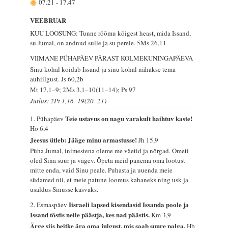
07.21
-
17.47
VEEBRUAR
KUU LOOSUNG: Tunne rõõmu kõigest heast, mida Issand,
su Jumal, on andnud sulle ja su perele.
5Ms 26,11
VIIMANE PÜHAPÄEV PÄRAST KOLMEKUNINGAPÄEVA
Sinu kohal koidab Issand ja sinu kohal nähakse tema
auhiilgust.
Js 60,2b
Mt 17,1–9; 2Ms 3,1–10(11–14); Ps 97
Jutlus: 2Pt 1,16–19(20–21)
Teie ustavus on nagu varakult haihtuv kaste!
1. Pühapäev
Ho 6,4
Jeesus ütleb: Jääge minu armastusse!
Jh 15,9
Püha Jumal, inimestena oleme me väetid ja nõrgad. Ometi
oled Sina suur ja vägev. Õpeta meid panema oma lootust
mitte enda, vaid Sinu peale. Puhasta ja uuenda meie
südamed nii, et meie patune loomus kahaneks ning usk ja
usaldus Sinusse kasvaks.
Iisraeli lapsed kisendasid Issanda poole ja
2. Esmaspäev
Issand tõstis neile päästja, kes nad päästis.
Km 3,9
Ärge siis heitke ära oma julgust, mis saab suure palga.
Hb