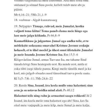
võimus vaigistada ka meie elutormid. Aita meil tõsta oma
südamed ja silmad Sinu poole, kellelt tuleb meie abi ja
pääste.
Mt 6,16–21; 5Ms 21,1–9
18. veebruar - Algab kannatusaeg
Tänage, rahvad, meie Jumalat, kostku
19. Neljapäev
valjusti tema kiitus! Tema paneb elama meie hinge ega
lase meie jalgu kõikuda.
Ps 66,8–9
Kannatlikkuse ja julgustuse Jumal aga andku teile, et te
mõtleksite sedasama omavahel Kristuse Jeesuse eeskuju
kohaselt, et te ühel meelel ja ühest suust ülistaksite Jumalat
ja meie Issanda Jeesuse Kristuse Isa.
Rm 15,5–6
Kõigeväeline Jumal, armas Taevane Isa, me tahame Sind
tänada kõigi Sinu heategude eest. Ka nende eest, mida ei
oska tihti isegi tähele panna. Kingi meile tänulik meel ja ka
keel, mis julgeb sõnades need tänusõnad taeva poole saata.
Kl 3,(5–7)8–11; 5Ms 24,6–22
Sina, Issand, ära keela mulle oma halastust; sinu
20. Reede
arm ja su ustavus hoidku mind alati.
Ps 40,12
Halastust teile ning rahu ja armastust saagu rohkesti!
Jd 2
Issand, ära keela meile oma halastust ega abi! Sina, kes Sa
oled meie varjupaik ja meie kilp, meie Jumal ja meie kalju,