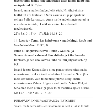
ülesehitatud temas ning kinnitatud usus, nõnda nagu teid
on õpetatud.
Kl 2,6–7
Issand, anna meile sõnakuulelik süda. Nii tihti eksime
tahtlikult või tahtmatult Sinu käsu vastu ja põhjustame
sellega Sulle kurvastust. Anna meile andeks meie patud ja
uuenda meie süda, et võiksime Sind teenida Sulle
meelepäraselt.
2Tm 3,(10–13)14–17; 5Ms 16,18–20
Tema, kes hoiab oma vagade hingi, kisub nad
14. Laupäev
ära õelate käest.
Ps 97,10
Nüüd oli kogudusel tervel Juuda-, Galilea- ja
Samaariamaal rahu end üles ehitada ja käia Issanda
kartuses, ja see üha kasvas Püha Vaimu julgustusel.
Ap
9,31
Issand Jeesus Kristus, Sinu nime pärast võime tihti saada
raskuste osalisteks. Ometi oled Sina lubanud, et Sa ei jäta
meid orbudeks, vaid tuled meie juurde. Kingi meile
raskustes oma Vaimu. Julgusta meid selle tõotuse läbi, et
Sina oled meie juures iga päev kuni maailma ajastu otsani.
Mt 13,31–35; 5Ms 17,14–20
PÜHAPÄEV ENNE PAASTUAEGA (ESTOMIHI)
Vaata, me läheme üles Jeruusalemma ja seal viiakse lõpule