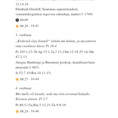
12,14-16
Eberhard Gutsleff, Saaremaa superintendent,
vennastekoguduse tegevuse edendaja, märter († 1749)
00.09
08.29
-
16.41
3. veebruar
„Kiidetud olgu Issand!“ nõnda ma hüüan, ja ma pääsen
oma vaenlaste käest. Ps 18:4
Ps 105:1,23-38;Ap 15:1-2a,7-11;1Sm 12:18-25 või Srk
47:2-13
Ansgar, Hamburgi ja Breemeni piiskop, skandinaavlaste
misjonär († 865)
Js 52:7-10;Rm 10:11-15;
08.27
-
16.44
4. veebruar
Mis mulle oli kasuks, seda ma olen arvanud kahjuks
Kristuse pärast. Fl 3:7
Ps 80:5-15a;Rm 5:12-21;Tn 9:8-19
08.24
-
16.46