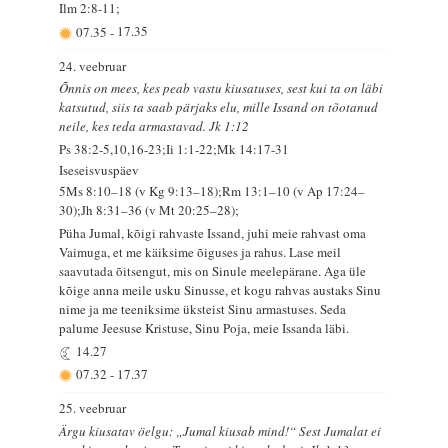
Ilm 2:8-11;
07.35
-
17.35
24. veebruar
Õnnis on mees, kes peab vastu kiusatuses, sest kui ta on läbi
katsutud, siis ta saab pärjaks elu, mille Issand on tõotanud
neile, kes teda armastavad. Jk 1:12
Ps 38:2-5,10,16-23;Ii 1:1-22;Mk 14:17-31
Iseseisvuspäev
5Ms 8:10–18 (v Kg 9:13–18);Rm 13:1–10 (v Ap 17:24–
30);Jh 8:31–36 (v Mt 20:25–28);
Püha Jumal, kõigi rahvaste Issand, juhi meie rahvast oma
Vaimuga, et me käiksime õiguses ja rahus. Lase meil
saavutada õitsengut, mis on Sinule meelepärane. Aga üle
kõige anna meile usku Sinusse, et kogu rahvas austaks Sinu
nime ja me teeniksime üksteist Sinu armastuses. Seda
palume Jeesuse Kristuse, Sinu Poja, meie Issanda läbi.
14.27
07.32
-
17.37
25. veebruar
Ärgu kiusatav öelgu: „Jumal kiusab mind!“ Sest Jumalat ei