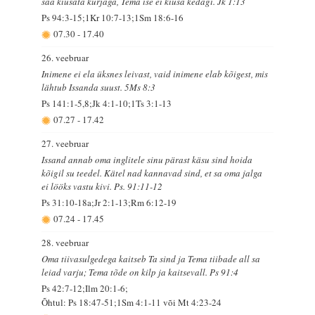
saa kiusata kurjaga, Tema ise ei kiusa kedagi. Jk 1:13
Ps 94:3-15;1Kr 10:7-13;1Sm 18:6-16
07.30
-
17.40
26. veebruar
Inimene ei ela üksnes leivast, vaid inimene elab kõigest, mis
lähtub Issanda suust. 5Ms 8:3
Ps 141:1-5,8;Jk 4:1-10;1Ts 3:1-13
07.27
-
17.42
27. veebruar
Issand annab oma inglitele sinu pärast käsu sind hoida
kõigil su teedel. Kätel nad kannavad sind, et sa oma jalga
ei lööks vastu kivi. Ps. 91:11-12
Ps 31:10-18a;Jr 2:1-13;Rm 6:12-19
07.24
-
17.45
28. veebruar
Oma tiivasulgedega kaitseb Ta sind ja Tema tiibade all sa
leiad varju; Tema tõde on kilp ja kaitsevall. Ps 91:4
Ps 42:7-12;Ilm 20:1-6;
Õhtul: Ps 18:47-51;1Sm 4:1-11 või Mt 4:23-24