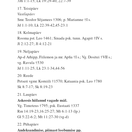
3Jh 1:1-15; Lk 19:29-40, 22:7-39
17. Teisipäev
Vastlapäev
Smr. Teodor Sõjamees †306; p. Mariamne †I s.
Jd 1:1-10; Lk 22:39-42,45-23:1
18. Kolmapäev
Rooma pst. Leo †461; Sinada psk. tunn. Agapit †IV s.
Jl 2:12-27; Jl 4:12-21
19. Neljapäev
Ap-d Arhipp, Fiilemon ja mr. Apfia †I s.; Vg. Dositei †VII s.;
vg. Ravula †530
Jd 1:11-25; Lk 23:1-34,44-56
20. Reede
Petseri vgmr. Korniili †1570; Kataania psk. Leo †780
Sk 8:7-17; Sk 8:19-23
21. Laupäev
Askeesis hiilanud vagade mäl.
Vg. Timoteus †795; psk. Eustaati †337
Rm 14:19-23,16:25-27; Mt 6:1-13 (lp.)
Gl 5:22-6:2; Mt 11:27-30 (vg-d)
22. Pühapäev
Andeksandmise, piimast loobumise pp.