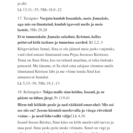
ja abi.
Lk 13,31–35; 5Ms 18,9–22
Varjatu kuulub Issandale, meie Jumalale,
17. Teisipäev
aga mis on ilmutatud, kuulub igavesti meile ja meie
lastele.
5Ms 29,28
Et te tunnetaksite Jumala saladust, Kristust, kelles
peituvad kõik tarkuse ja tunnetuse aarded.
Kl 2,2–3
Kõigeväeline Jumal, Sina ei ole jäänud meie jaoks varjatuks,
vaid oled ennast ilmutanud oma Pojas Jeesuses Kristuses.
Tema on Sinu Sõna, kes on tulnud maailma, et teha õndsaks
patuseid. Me täname, et Sa oled oma salajase olemuse meile
ilmutanud Kristuse läbi ja me võime tunda Sind kui
armastavat Jumalat.
Lk 5,33–39; 5Ms 19,1–13
Tulgu mulle sinu heldus, Issand, ja su
18. Kolmapäev
pääste su ütluse järgi.
Ps 119,41
Hirm tuli kõikide peale ja nad rääkisid omavahel: Mis asi
see siis on? Jeesus käsutab meelevalla ja väega rüvedaid
vaime – ja need lähevadki välja!
Lk 4,36
Issand Jeesus Kristus, Sinu käes on kõik meelevald taevas ja
maa peal. Sinu jaoks pole miski võimatu. Sinul on vägi ja