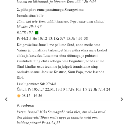
kes mu on läkitanud, ja lõpetan Tema töö.“ Jh 4:34
2. pühapäev enne paastuaega Sexagesima
Jumala sõna külv
Täna, kui teie Tema häält kuulete, ärge tehke oma südant
kõvaks. Hb 3:15
KLPR 183
Ps 44:2-5;Ho 10:12-13;1Kr 3:7-15;Jh 4:31-38
Kõigeväeline Jumal, me palume Sind, anna meile oma
Vaimu ja jumalikku tarkust, et Sinu püha sõna meie keskel
elaks ja kasvaks. Lase oma sõna rõõmuga ja puhtasti
kuulutada ning ehita sellega oma kogudust, nõnda et me
Sind kindlas usus teenime ja julgelt tunnistame ning
õndsaks saame. Jeesuse Kristuse, Sinu Poja, meie Issanda
läbi.
Lisalugemine: Srk 27:4-8
Õhtul: Ps 105:1,7-22;Mt 13:10-17;Ps 105:1,7-22;Jh 7:14-24
08.15
-
16.56
9. veebruar
Virgu, Issand! Miks Sa magad? Ärka üles, ära tõuka meid
ära jäädavalt! Tõuse meile appi ja lunasta meid oma
helduse pärast! Ps 44:24,27