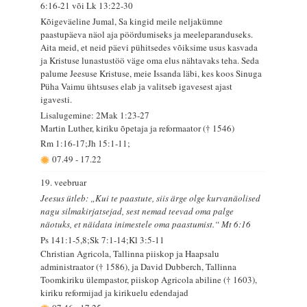
6:16-21 või Lk 13:22-30
Kõigeväeline Jumal, Sa kingid meile neljakümne
paastupäeva näol aja pöördumiseks ja meeleparanduseks.
Aita meid, et neid päevi pühitsedes võiksime usus kasvada
ja Kristuse lunastustöö väge oma elus nähtavaks teha. Seda
palume Jeesuse Kristuse, meie Issanda läbi, kes koos Sinuga
Püha Vaimu ühtsuses elab ja valitseb igavesest ajast
igavesti.
Lisalugemine: 2Mak 1:23-27
Martin Luther, kiriku õpetaja ja reformaator († 1546)
Rm 1:16-17;Jh 15:1-11;
07.49
-
17.22
19. veebruar
Jeesus ütleb: „Kui te paastute, siis ärge olge kurvanäolised
nagu silmakirjatsejad, sest nemad teevad oma palge
näotuks, et näidata inimestele oma paastumist.“ Mt 6:16
Ps 141:1-5,8;Sk 7:1-14;Kl 3:5-11
Christian Agricola, Tallinna piiskop ja Haapsalu
administraator († 1586), ja David Dubberch, Tallinna
Toomkiriku ülempastor, piiskop Agricola abiline († 1603),
kiriku reformijad ja kirikuelu edendajad