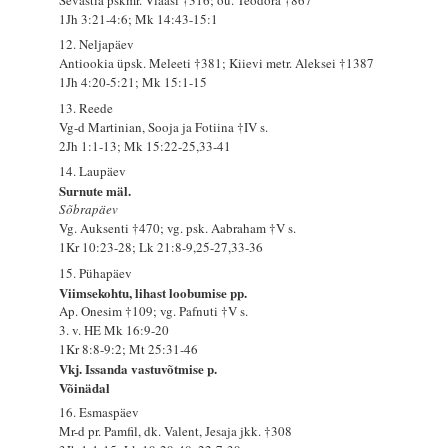
1Jh 3:21-4:6; Mk 14:43-15:1
12. Neljapäev
Antiookia üpsk. Meleeti †381; Kiievi metr. Aleksei †1387
1Jh 4:20-5:21; Mk 15:1-15
13. Reede
Vg-d Martinian, Sooja ja Fotiina †IV s.
2Jh 1:1-13; Mk 15:22-25,33-41
14. Laupäev
Surnute mäl.
Sõbrapäev
Vg. Auksenti †470; vg. psk. Aabraham †V s.
1Kr 10:23-28; Lk 21:8-9,25-27,33-36
15. Pühapäev
Viimsekohtu, lihast loobumise pp.
Ap. Onesim †109; vg. Pafnuti †V s.
3. v. HE Mk 16:9-20
1Kr 8:8-9:2; Mt 25:31-46
Vkj. Issanda vastuvõtmise p.
Võinädal
16. Esmaspäev
Mr-d pr. Pamfil, dk. Valent, Jesaja jkk. †308