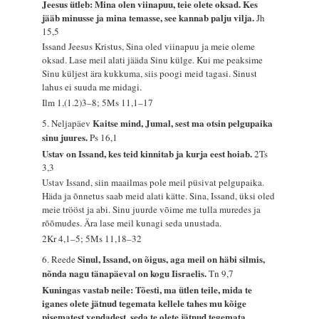
Jeesus ütleb: Mina olen viinapuu, teie olete oksad. Kes
jääb minusse ja mina temasse, see kannab palju vilja.
Jh
15,5
Issand Jeesus Kristus, Sina oled viinapuu ja meie oleme
oksad. Lase meil alati jääda Sinu külge. Kui me peaksime
Sinu küljest ära kukkuma, siis poogi meid tagasi. Sinust
lahus ei suuda me midagi.
Ilm 1,(1.2)3–8; 5Ms 11,1–17
Kaitse mind, Jumal, sest ma otsin pelgupaika
5. Neljapäev
sinu juures.
Ps 16,1
Ustav on Issand, kes teid kinnitab ja kurja eest hoiab.
2Ts
3,3
Ustav Issand, siin maailmas pole meil püsivat pelgupaika.
Häda ja õnnetus saab meid alati kätte. Sina, Issand, üksi oled
meie trööst ja abi. Sinu juurde võime me tulla muredes ja
rõõmudes. Ära lase meil kunagi seda unustada.
2Kr 4,1–5; 5Ms 11,18–32
Sinul, Issand, on õigus, aga meil on häbi silmis,
6. Reede
nõnda nagu tänapäeval on kogu Iisraelis.
Tn 9,7
Kuningas vastab neile: Tõesti, ma ütlen teile, mida te
iganes olete jätnud tegemata kellele tahes mu kõige
pisematest vendadest, seda te olete jätnud tegemata