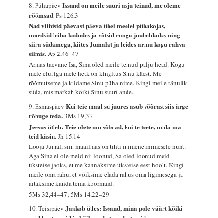
Issand on meile suuri asju teinud, me oleme
8. Pühapäev
rõõmsad.
Ps 126,3
Nad viibisid päevast päeva ühel meelel pühakojas,
murdsid leiba kodudes ja võtsid rooga juubeldades ning
siira südamega, kiites Jumalat ja leides armu kogu rahva
silmis.
Ap 2,46–47
Armas taevane Isa, Sina oled meile teinud palju head. Kogu
meie elu, iga meie hetk on kingitus Sinu käest. Me
rõõmutseme ja kiidame Sinu püha nime. Kingi meile tänulik
süda, mis märkab kõiki Sinu suuri ande.
Kui teie maal su juures asub võõras, siis ärge
9. Esmaspäev
rõhuge teda.
3Ms 19,33
Jeesus ütleb: Teie olete mu sõbrad, kui te teete, mida ma
teid käsin.
Jh 15,14
Looja Jumal, siin maailmas on tihti inimene inimesele hunt.
Aga Sina ei ole meid nii loonud, Sa oled loonud meid
üksteise jaoks, et me kannaksime üksteise eest hoolt. Kingi
meile oma rahu, et võiksime elada rahus oma ligimesega ja
aitaksime kanda tema koormaid.
5Ms 32,44–47; 5Ms 14,22–29
Jaakob ütles: Issand, mina pole väärt kõiki
10. Teisipäev
neid heategusid ja kõike seda truudust, mida sa oma