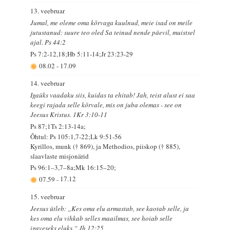
13. veebruar
Jumal, me oleme oma kõrvaga kuulnud, meie isad on meile
jutustanud: suure teo oled Sa teinud nende päevil, muistsel
ajal. Ps 44:2
Ps 7:2-12,18;Hb 5:11-14;Jr 23:23-29
08.02
-
17.09
14. veebruar
Igaüks vaadaku siis, kuidas ta ehitab! Jah, teist alust ei saa
keegi rajada selle kõrvale, mis on juba olemas - see on
Jeesus Kristus. 1Kr 3:10-11
Ps 87;1Ts 2:13-14a;
Õhtul: Ps 105:1,7-22;Lk 9:51-56
Kyrillos, munk († 869), ja Methodios, piiskop († 885),
slaavlaste misjonärid
Ps 96:1–3,7–8a;Mk 16:15–20;
07.59
-
17.12
15. veebruar
Jeesus ütleb: „Kes oma elu armastab, see kaotab selle, ja
kes oma elu vihkab selles maailmas, see hoiab selle
igaveseks eluks.“ Jh 12:25