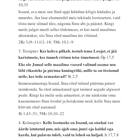
10,35
Issand, ava meie suu Sind appi hüüdma kõigis hädades ja
muredes. Ära lase elumuredel meis tekitada lootusetust, vaid
tõsta meie silmad üles, nägema Sinu abi ja päästet. Kingi
meile julget meelt selles tõdemuses, et kui meid maailmas
ahistatakse, siis Sina oled maailma ära võitnud.
2Kr 3,(9–11)12–18; 5Ms 10,1–9
Kes kehva pilkab, teotab tema Loojat, ei jää
3. Teisipäev
karistuseta, kes tunneb rõõmu teise õnnetusest.
Õp 17,5
Eks ole Jumal selle maailma vaesed valinud saama usu
läbi rikasteks ja pärima kuningriiki, mille ta on tõotanud
neile, kes teda armastavad?
Jk 2,5
Inimesearmastaja Issand, Sina oled tulnud päästma patust
inimkonda. Sa oled armastanud igat inimest aegade algusest
peale. Kingi ka meile seda armastust, et me näeksime oma
kaasinimeses Sinu loodut ja hoiaksime neid, kelle Sina meie
kõrvale oled asetanud.
Jh 1,43–51; 5Ms 10,10–22
Kelle lootuseks on Issand, on otsekui vee
4. Kolmapäev
äärde istutatud puu, mis ajab oma juuri oja kaldal ega
karda, kui palavus tuleb, vaid ta lehed on haljad.
Jr 17,7.8