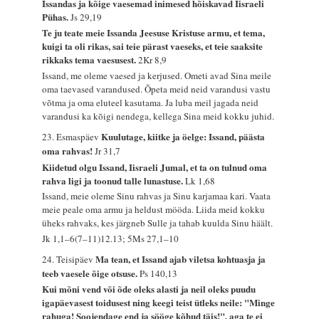
Issandas ja kõige vaesemad inimesed hõiskavad Iisraeli
Pühas.
Js 29,19
Te ju teate meie Issanda Jeesuse Kristuse armu, et tema,
kuigi ta oli rikas, sai teie pärast vaeseks, et teie saaksite
rikkaks tema vaesusest.
2Kr 8,9
Issand, me oleme vaesed ja kerjused. Ometi avad Sina meile
oma taevased varandused. Õpeta meid neid varandusi vastu
võtma ja oma eluteel kasutama. Ja luba meil jagada neid
varandusi ka kõigi nendega, kellega Sina meid kokku juhid.
Kuulutage, kiitke ja öelge: Issand, päästa
23. Esmaspäev
oma rahvas!
Jr 31,7
Kiidetud olgu Issand, Iisraeli Jumal, et ta on tulnud oma
rahva ligi ja toonud talle lunastuse.
Lk 1,68
Issand, meie oleme Sinu rahvas ja Sinu karjamaa kari. Vaata
meie peale oma armu ja heldust mööda. Liida meid kokku
üheks rahvaks, kes järgneb Sulle ja tahab kuulda Sinu häält.
Jk 1,1–6(7–11)12.13; 5Ms 27,1–10
Ma tean, et Issand ajab viletsa kohtuasja ja
24. Teisipäev
teeb vaesele õige otsuse.
Ps 140,13
Kui mõni vend või õde oleks alasti ja neil oleks puudu
igapäevasest toidusest ning keegi teist ütleks neile: "Minge
rahuga! Soojendage end ja sööge kõhud täis!", aga te ei