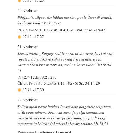
07.46
-
17.25
20. veebruar
Põhjatuist sügavusist hüüan ma sinu poole, Issand! Issand,
kuule mu häält! Ps 130:1-2
Ps 31:10-18a;Jl 1:12-14;Est 4:12-17 või Jdt 4:1-3,9-15
07.43
-
17.27
21. veebruar
Jeesus ütleb: „Koguge endile aardeid taevasse, kus koi ega
rooste neid ei riku ja kuhu vargad sisse ei murra ega
varasta! Sest kus su aare on, seal on ka su süda.“ Mt 6:20-
21
Ps 42:7-12;Esr 8:21-23;
Õhtul: Ps 18:47-51;5Ms 8:11-18a või Srk 34:14-20
07.41
-
17.30
22. veebruar
Sellest ajast peale hakkas Jeesus oma jüngritele selgitama,
et Ta peab minema Jeruusalemma ja palju kannatama
vanemate ja ülempreestrite ja kirjatundjate poolt ning
tapetama ja kolmandal päeval üles äratatama. Mt 16:21
Paastuaja 1. pühapäev Invocavit