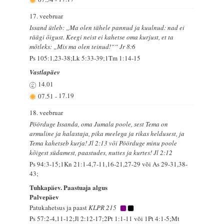
17. veebruar
Issand ütleb: „Ma olen tähele pannud ja kuulnud: nad ei
räägi õigust. Keegi neist ei kahetse oma kurjust, et ta
mõtleks: „Mis ma olen teinud!““ Jr 8:6
Ps 105:1,23-38;Lk 5:33-39;1Tm 1:14-15
Vastlapäev
14.01
07.51
-
17.19
18. veebruar
Pöörduge Issanda, oma Jumala poole, sest Tema on
armuline ja halastaja, pika meelega ja rikas heldusest, ja
Tema kahetseb kurja! Jl 2:13 või Pöörduge minu poole
kõigest südamest, paastudes, nuttes ja kurtes! Jl 2:12
Ps 94:3-15;1Kn 21:1-4,7-11,16-21,27-29 või As 29-31,38-
43;
Tuhkapäev. Paastuaja algus
Palvepäev
Patukahetsus ja paast
KLPR 215
Ps 57:2-4,11-12;Jl 2:12-17;2Pt 1:1-11 või 1Pt 4:1-5;Mt