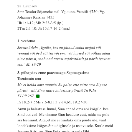
28. Laupäev
Smr. Teodor Sõjamehe mäl. Vg. tunn. Vassiili †750; Vg.
Johannes Kassian †435
Hb 1:1-12; Mk 2:23-3:5 (lp.)
2Tm 2:1-10; Jh 15:17-16:2 (smr.)
1. veebruar
Jeesus ütleb: „Igaüks, kes on jätnud maha majad või
vennad või õed või isa või ema või lapsed või põllud minu
nime pärast, saab nad tagasi sajakordselt ja pärib igavese
elu.“ Mt 19:29
3. pühapäev enne paastuaega Septuagesima
Teenimatu arm
Me ei heida oma anumisi Su palge ette mitte oma õiguse
pärast, vaid Sinu suure halastuse pärast! Tn 9:18
KLPR 267
Ps 18:2-7;5Ms 7:6-8;Fl 3:7-14;Mt 19:27-30
Armu ja halastuse Jumal, Sina annad oma abi kõigile, kes
Sind otsivad. Me täname Sinu headuse eest, mida me pole
ära teeninud. Aita, et me ei hindaks oma jõudu üle, vaid
loodaksime kõiges Sinu õiglusele ja ustavusele. Kuule meid
Jeesuse Kristuse, Sinu Poja, meie Issanda läbi.