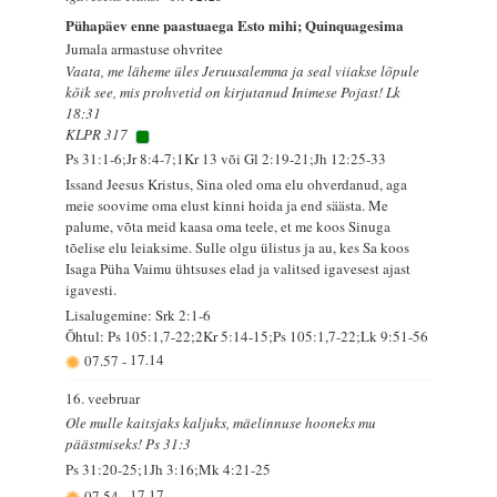
Pühapäev enne paastuaega Esto mihi; Quinquagesima
Jumala armastuse ohvritee
Vaata, me läheme üles Jeruusalemma ja seal viiakse lõpule
kõik see, mis prohvetid on kirjutanud Inimese Pojast! Lk
18:31
KLPR 317
Ps 31:1-6;Jr 8:4-7;1Kr 13 või Gl 2:19-21;Jh 12:25-33
Issand Jeesus Kristus, Sina oled oma elu ohverdanud, aga
meie soovime oma elust kinni hoida ja end säästa. Me
palume, võta meid kaasa oma teele, et me koos Sinuga
tõelise elu leiaksime. Sulle olgu ülistus ja au, kes Sa koos
Isaga Püha Vaimu ühtsuses elad ja valitsed igavesest ajast
igavesti.
Lisalugemine: Srk 2:1-6
Õhtul: Ps 105:1,7-22;2Kr 5:14-15;Ps 105:1,7-22;Lk 9:51-56
07.57
-
17.14
16. veebruar
Ole mulle kaitsjaks kaljuks, mäelinnuse hooneks mu
päästmiseks! Ps 31:3
Ps 31:20-25;1Jh 3:16;Mk 4:21-25
07.54
-
17.17