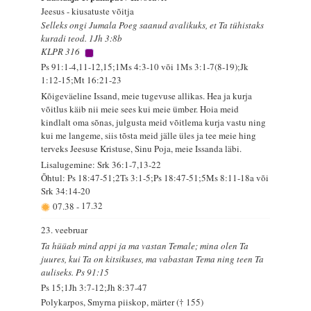
Jeesus - kiusatuste võitja
Selleks ongi Jumala Poeg saanud avalikuks, et Ta tühistaks
kuradi teod. 1Jh 3:8b
KLPR 316
Ps 91:1-4,11-12,15;1Ms 4:3-10 või 1Ms 3:1-7(8-19);Jk
1:12-15;Mt 16:21-23
Kõigeväeline Issand, meie tugevuse allikas. Hea ja kurja
võitlus käib nii meie sees kui meie ümber. Hoia meid
kindlalt oma sõnas, julgusta meid võitlema kurja vastu ning
kui me langeme, siis tõsta meid jälle üles ja tee meie hing
terveks Jeesuse Kristuse, Sinu Poja, meie Issanda läbi.
Lisalugemine: Srk 36:1-7,13-22
Õhtul: Ps 18:47-51;2Ts 3:1-5;Ps 18:47-51;5Ms 8:11-18a või
Srk 34:14-20
07.38
-
17.32
23. veebruar
Ta hüüab mind appi ja ma vastan Temale; mina olen Ta
juures, kui Ta on kitsikuses, ma vabastan Tema ning teen Ta
auliseks. Ps 91:15
Ps 15;1Jh 3:7-12;Jh 8:37-47
Polykarpos, Smyrna piiskop, märter († 155)