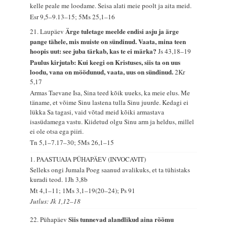
kelle peale me loodame. Seisa alati meie poolt ja aita meid.
Esr 9,5–9.13–15; 5Ms 25,1–16
Ärge tuletage meelde endisi asju ja ärge
21. Laupäev
pange tähele, mis muiste on sündinud. Vaata, mina teen
hoopis uut: see juba tärkab, kas te ei märka?
Js 43,18–19
Paulus kirjutab: Kui keegi on Kristuses, siis ta on uus
loodu, vana on möödunud, vaata, uus on sündinud.
2Kr
5,17
Armas Taevane Isa, Sina teed kõik uueks, ka meie elus. Me
täname, et võime Sinu lastena tulla Sinu juurde. Kedagi ei
lükka Sa tagasi, vaid võtad meid kõiki armastava
isasüdamega vastu. Kiidetud olgu Sinu arm ja heldus, millel
ei ole otsa ega piiri.
Tn 5,1–7.17–30; 5Ms 26,1–15
1. PAASTUAJA PÜHAPÄEV (INVOCAVIT)
Selleks ongi Jumala Poeg saanud avalikuks, et ta tühistaks
kuradi teod.
1Jh 3,8b
Mt 4,1–11; 1Ms 3,1–19(20–24); Ps 91
Jutlus: Jk 1,12–18
Siis tunnevad alandlikud aina rõõmu
22. Pühapäev