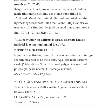
minulegi.
Mt 25,45
Kõigeväeline Jumal, armas Taevane Isa, meie elu tuletab
meile tihti meelde, et Sinu ees oleme puudulikud ja
võlglased. Me ei ole suutnud täielikult armastada ei Sind,
ligimest ega iseennast. Luba meil alandliku ja kahetseva
meelega tulla Sinu juurde, ja täida meid oma armastusega.
Ilm 1,(9–11)12–18; 5Ms 12,1–12
Suur on valitsus ja otsatu on rahu Taaveti
7. Laupäev
aujärjel ja tema kuningriigi üle.
Js 9,6
Kristus on meie rahu.
Ef 2,14
Issand Jeesus Kristus, Sinu riik on igavene rahuriik. Sündigu
see siin maa peal ja ka meie elus. Aga luba meil ükskord
saada jäädavalt osa Sinu riigist seal paigas, kus me Sind
palgest palgesse näeme, kiidame ja austame.
4Ms 6,22–27; 5Ms 12,13–18
2. PÜHAPÄEV ENNE PAASTUAEGA (SEXAGESIMAE)
Täna, kui teie tema häält kuulete, ärge tehke oma südant
kõvaks.
Hb 3,15
Lk 8,4–8(9–15); Js 55,(6–7)8–12a; Ps 99
Jutlus: Ap 16,9–15