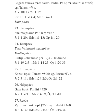
Eugeni värava mr-te säilm. leidm. IV s.; mr. Mauriiki †305;
vg. Talassi †V s.
4. v. HE Lk 24:1-12
Rm 13:11-14:4; Mt 6:14-21
Suur paast
23. Esmaspäev
Smürna pskmr. Polikarp †167
Js 1:1-20; 1Ms 1:1-13; Õp 1:1-20
24. Teisipäev
Eesti Vabariigi aastapäev
Madisepäev
Ristija Johannese pea 1. ja 2. leidmine
Js 1:19-2:3; 1Ms 1:14-23; Õp 1:20-33
25. Kolmapäev
Konst. üpsk. Taraasi †806; vg. Erasm †IV s.
Js 2:3-11; 1Ms 1:24-2:3; Õp 2:1-22
26. Neljapäev
Gaza üpsk. Porfiiri †420
Js 2:11-21; 1Ms 2:4-19; Õp 3:1-18
27. Reede
Vg. tunn. Prokoopi †750; vg. Talalei †460
Js 3:1-14; 1Ms 2:20-3:20; Õp 3:19-34