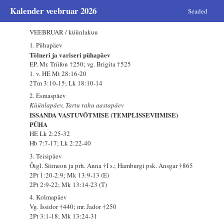
Kalender veebruar 2026
Seaded
VEEBRUAR / küünlakuu
1. Pühapäev
Tölneri ja variseri pühapäev
EP. Mr. Triifon †250; vg. Brigita †525
1. v. HE Mt 28:16-20
2Tm 3:10-15; Lk 18:10-14
2. Esmaspäev
Küünlapäev, Tartu rahu aastapäev
ISSANDA VASTUVÕTMISE (TEMPLISSEVIIMISE)
PÜHA
HE Lk 2:25-32
Hb 7:7-17; Lk 2:22-40
3. Teisipäev
Õigl. Siimeon ja prh. Anna †I s.; Hamburgi psk. Ansgar †865
2Pt 1:20-2:9; Mk 13:9-13 (E)
2Pt 2:9-22; Mk 13:14-23 (T)
4. Kolmapäev
Vg. Issidor †440; mr. Jador †250
2Pt 3:1-18; Mk 13:24-31