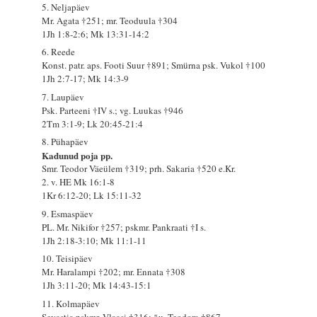
5. Neljapäev
Mr. Agata †251; mr. Teoduula †304
1Jh 1:8-2:6; Mk 13:31-14:2
6. Reede
Konst. patr. aps. Footi Suur †891; Smürna psk. Vukol †100
1Jh 2:7-17; Mk 14:3-9
7. Laupäev
Psk. Parteeni †IV s.; vg. Luukas †946
2Tm 3:1-9; Lk 20:45-21:4
8. Pühapäev
Kadunud poja pp.
Smr. Teodor Väeülem †319; prh. Sakaria †520 e.Kr.
2. v. HE Mk 16:1-8
1Kr 6:12-20; Lk 15:11-32
9. Esmaspäev
PL. Mr. Nikifor †257; pskmr. Pankraati †I s.
1Jh 2:18-3:10; Mk 11:1-11
10. Teisipäev
Mr. Haralampi †202; mr. Ennata †308
1Jh 3:11-20; Mk 14:43-15:1
11. Kolmapäev
Sevastia pskmr. Vlaasi †316; õu. Teodora †867