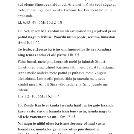
kui oleme Sinust eemaldunud. Aita meil mõista seda sügavat
tõde, et meil igaühel on üks Taevane Isa, kes meid hoiab ja
armastab.
Lk 6,43–49; 5Ms 15,12–18
Ma kaotan su üleastumised nagu pilved ja su
12. Neljapäev
patud nagu pilvituse. Pöördu minu poole, sest ma lunastan
sinu!
Js 44,22
Te teate, et Jeesus Kristus on ilmunud patte ära kandma
ning temas endas ei ole pattu.
1Jh 3,5
Püha Jumal, meie patt koormab meid ja lahutab Sinust.
Ometi oled Sina tulnud Kristuse läbi meid patust lunastama.
Anna meile andeks meie patud ja puhasta meid kõigest
ülekohtust. Loo meile puhas süda ja uuenda meie sees
kindel meel. Ainult Sina võid seda teha. Sinu juurde me
tuleme.
1Ts 1,2–10; 5Ms 16,1–17
Kui te ei kuula Issanda häält ja tõrgute Issanda
13. Reede
käsu vastu, siis on Issanda käsi teie vastu, nõnda nagu ta
oli teie vanemate vastu.
1Sm 12,15
Nii nagu te nüüd olete Kristuse Jeesuse võtnud vastu
Issandaks, nõnda käige temas, olles juurdunud ja