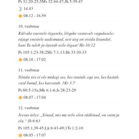
Ps 31:20-25;5Ms 32:44-47;Jh 5:39-47
14.43
08.12
-
16.59
10. veebruar
Külvake enestele õiguseks, lõigake vastavalt vagadusele;
rajage enestele uudismaad, sest aeg on otsida Issandat,
kuni Ta tuleb ja õpetab teile õigust! Ho 10:12
Ps 105:1,23-38;2Ms 7:1-13;Hs 33:30-33
08.10
-
17.02
11. veebruar
Nõnda siis ei ole midagi see, kes istutab, ega see, kes kastab,
vaid Jumal, kes kasvatab. 1Kr 3:7
Ps 80:5-15a;Mk 6:1-6;Js 28:23-29
08.07
-
17.04
12. veebruar
Jeesus ütles: „Sõnad, mis ma teile olen rääkinud, on vaim ja
elu.“ Jh 6:63
Ps 105:1,39-45;Lk 6:43-49;1Ts 1:2-10
08.05
-
17.07