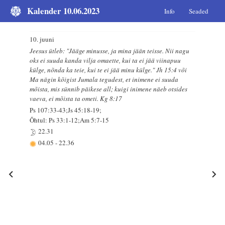
Kalender 10.06.2023
Info
Seaded
10. juuni
Jeesus ütleb: "Jääge minusse, ja mina jään teisse. Nii nagu
oks ei suuda kanda vilja omaette, kui ta ei jää viinapuu
külge, nõnda ka teie, kui te ei jää minu külge." Jh 15:4 või
Ma nägin kõigist Jumala tegudest, et inimene ei suuda
mõista, mis sünnib päikese all; kuigi inimene näeb otsides
vaeva, ei mõista ta ometi. Kg 8:17
Ps 107:33-43;Js 45:18-19;
Õhtul: Ps 33:1-12;Am 5:7-15
22.31
04.05
-
22.36