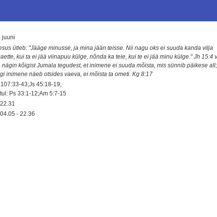
 juuni
esus ütleb: "Jääge minusse, ja mina jään teisse. Nii nagu oks ei suuda kanda vilja
ette, kui ta ei jää viinapuu külge, nõnda ka teie, kui te ei jää minu külge." Jh 15:4 
 nägin kõigist Jumala tegudest, et inimene ei suuda mõista, mis sünnib päikese all
igi inimene näeb otsides vaeva, ei mõista ta ometi. Kg 8:17
 107:33-43;Js 45:18-19;
tul: Ps 33:1-12;Am 5:7-15
22.31
04.05
-
22.36