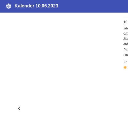
Kalender 10.06.2023
10.
Je
oma
Ma
ku
Ps
Õh