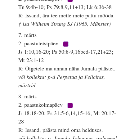
Tn 9:4b-10; Ps 79:8,9,11+13; Lk 6:36-38
R: Issand, ära tee meile meie pattu mööda.
† isa Wilhelm Strang SJ (1965, Münster)
7. märts
2. paastuteisipäev
Js 1:10,16-20; Ps 50:8-9,16bcd-17,21+23;
Mt 23:1-12
R: Õigetele ma annan näha Jumala päästet.
või kollekta: p-d Perpetua ja Felicitas,
märtrid
8. märts
2. paastukolmapäev
Jr 18:18-20; Ps 31:5-6,14,15-16; Mt 20:17-
28
R: Issand, päästa mind oma helduses.
või kollekta: p. Jumala-Johannes, orduvend