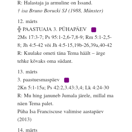
R: Halastaja ja armuline on Issand.
† isa Bruno Borucki SJ (1988, Münster)
12. märts
╬ PAASTUAJA 3. PÜHAPÄEV
2Ms 17:3-7; Ps 95:1-2,6-7,8-9; Rm 5:1-2,5-
8; Jh 4:5-42 või Jh 4:5-15,19b-26,39a,40-42
R: Kuulake ometi täna Tema häält – ärge
tehke kõvaks oma südant.
13. märts
3. paastuesmaspäev
2Kn 5:1-15a; Ps 42:2,3.43:3,4; Lk 4:24-30
R: Mu hing januneb Jumala järele, millal ma
näen Tema palet.
Püha Isa Franciscuse valimise aastapäev
(2013)
14. märts