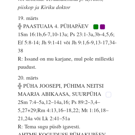
piiskop ja Kiriku doktor
19. märts
╬ PAASTUAJA 4. PÜHAPÄEV
1Sm 16:1b,6-7,10-13a; Ps 23:1-3a,3b-4,5,6;
Ef 5:8-14; Jh 9:1-41 või Jh 9:1,6-9,13-17,34-
38
R: Issand on mu karjane, mul pole millestki
puudust.
20. märts
╬ PÜHA JOOSEPI, PÜHIMA NEITSI
MAARJA ABIKAASA, SUURPÜHA
2Sm 7:4–5a,12–14a,16; Ps 89:2–3,4–
5,27+29;Rm 4:13,16–18,22; Mt 1:16,18–
21,24a või Lk 2:41–51a
R: Tema sugu püsib igavesti.
AHTME KOGUDUSE PÜHAKUPÄEV