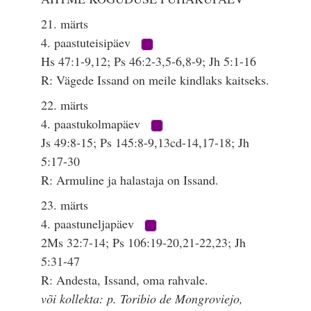
21. märts
4. paastuteisipäev
Hs 47:1-9,12; Ps 46:2-3,5-6,8-9; Jh 5:1-16
R: Vägede Issand on meile kindlaks kaitseks.
22. märts
4. paastukolmapäev
Js 49:8-15; Ps 145:8-9,13cd-14,17-18; Jh
5:17-30
R: Armuline ja halastaja on Issand.
23. märts
4. paastuneljapäev
2Ms 32:7-14; Ps 106:19-20,21-22,23; Jh
5:31-47
R: Andesta, Issand, oma rahvale.
või kollekta: p. Toribio de Mongroviejo,