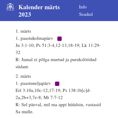
Kalender märts
Info
2023
Seaded
1. märts
1. paastukolmapäev
Jn 3:1-10; Ps 51:3-4,12-13,18-19; Lk 11:29-
32
R: Jumal ei põlga murtud ja purukslöödud
südant.
2. märts
1. paastuneljapäev
Erl 3:10a,10c-12,17-19; Ps 138:1b[c]d-
2a,2b+3,7e-8; Mt 7:7-12
R: Sel päeval, mil ma appi hüüdsin, vastasid
Sa mulle.