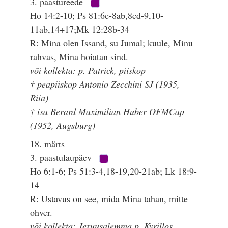
3. paastureede
Ho 14:2-10; Ps 81:6c-8ab,8cd-9,10-
11ab,14+17;Mk 12:28b-34
R: Mina olen Issand, su Jumal; kuule, Minu
rahvas, Mina hoiatan sind.
või kollekta: p. Patrick, piiskop
† peapiiskop Antonio Zecchini SJ (1935,
Riia)
† isa Berard Maximilian Huber OFMCap
(1952, Augsburg)
18. märts
3. paastulaupäev
Ho 6:1-6; Ps 51:3-4,18-19,20-21ab; Lk 18:9-
14
R: Ustavus on see, mida Mina tahan, mitte
ohver.
või kollekta: Jeruusalemma p. Kyrillos,