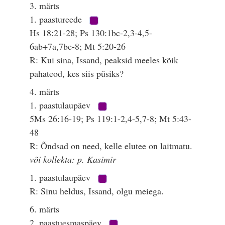
3. märts
1. paastureede
Hs 18:21-28; Ps 130:1bc-2,3-4,5-
6ab+7a,7bc-8; Mt 5:20-26
R: Kui sina, Issand, peaksid meeles kõik
pahateod, kes siis püsiks?
4. märts
1. paastulaupäev
5Ms 26:16-19; Ps 119:1-2,4-5,7-8; Mt 5:43-
48
R: Õndsad on need, kelle elutee on laitmatu.
või kollekta: p. Kasimir
1. paastulaupäev
R: Sinu heldus, Issand, olgu meiega.
6. märts
2. paastuesmaspäev