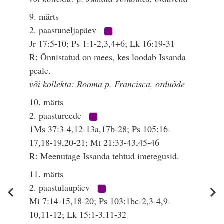
9. märts
2. paastuneljapäev
Jr 17:5-10; Ps 1:1-2,3,4+6; Lk 16:19-31
R: Õnnistatud on mees, kes loodab Issanda
peale.
või kollekta: Rooma p. Francisca, orduõde
10. märts
2. paastureede
1Ms 37:3-4,12-13a,17b-28; Ps 105:16-
17,18-19,20-21; Mt 21:33-43,45-46
R: Meenutage Issanda tehtud imetegusid.
11. märts
2. paastulaupäev
Mi 7:14-15,18-20; Ps 103:1bc-2,3-4,9-
10,11-12; Lk 15:1-3,11-32