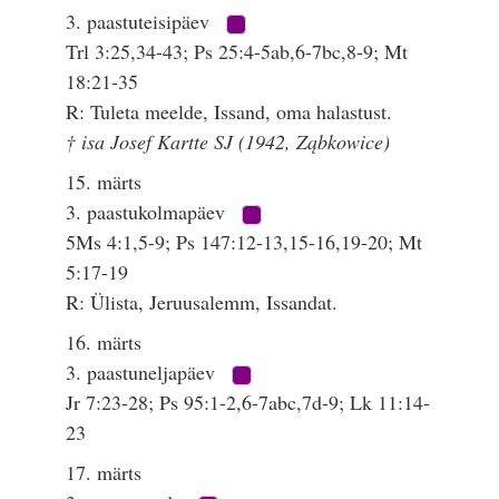
3. paastuteisipäev
Trl 3:25,34-43; Ps 25:4-5ab,6-7bc,8-9; Mt
18:21-35
R: Tuleta meelde, Issand, oma halastust.
† isa Josef Kartte SJ (1942, Ząbkowice)
15. märts
3. paastukolmapäev
5Ms 4:1,5-9; Ps 147:12-13,15-16,19-20; Mt
5:17-19
R: Ülista, Jeruusalemm, Issandat.
16. märts
3. paastuneljapäev
Jr 7:23-28; Ps 95:1-2,6-7abc,7d-9; Lk 11:14-
23
17. märts