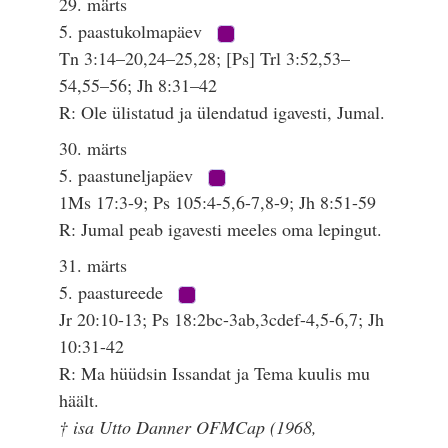
29. märts
5. paastukolmapäev
Tn 3:14–20,24–25,28; [Ps] Trl 3:52,53–
54,55–56; Jh 8:31–42
R: Ole ülistatud ja ülendatud igavesti, Jumal.
30. märts
5. paastuneljapäev
1Ms 17:3-9; Ps 105:4-5,6-7,8-9; Jh 8:51-59
R: Jumal peab igavesti meeles oma lepingut.
31. märts
5. paastureede
Jr 20:10-13; Ps 18:2bc-3ab,3cdef-4,5-6,7; Jh
10:31-42
R: Ma hüüdsin Issandat ja Tema kuulis mu
häält.
† isa Utto Danner OFMCap (1968,