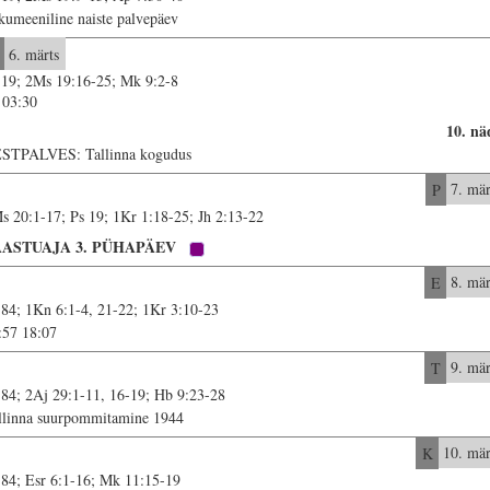
kumeeniline naiste palvepäev
6. märts
 19; 2Ms 19:16-25; Mk 9:2-8
03:30
10. nä
STPALVES: Tallinna kogudus
P
7. mär
s 20:1-17; Ps 19; 1Kr 1:18-25; Jh 2:13-22
AASTUAJA 3. PÜHAPÄEV
E
8. mär
 84; 1Kn 6:1-4, 21-22; 1Kr 3:10-23
:57 18:07
T
9. mär
 84; 2Aj 29:1-11, 16-19; Hb 9:23-28
llinna suurpommitamine 1944
K
10. mär
 84; Esr 6:1-16; Mk 11:15-19