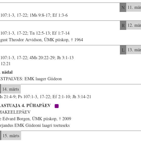
N
11. mär
 107:1-3, 17-22; 1Ms 9:8-17; Ef 1:3-6
R
12. mär
 107:1-3, 17-22; Tn 12:5-13; Ef 1:7-14
gust Theodor Arvidson, ÜMK piiskop, † 1964
L
13. mär
 107:1-3, 17-22; 4Ms 20:22-29; Jh 3:1-13
12:21
. nädal
STPALVES: EMK laager Giideon
14. märts
s 21:4-9; Ps 107:1-3, 17-22; Ef 2:1-10; Jh 3:14-21
AASTUAJA 4. PÜHAPÄEV
MAKEELEPÄEV
e Edvard Borgen, ÜMK piiskop, † 2009
rjandus EMK Giideoni laagri toetuseks
15. märts