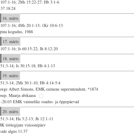
 107:1-16; 2Ms 15:22-27; Hb 3:1-6
:37 18:24
16. märts
 107:1-16; 4Ms 20:1-13; 1Kr 10:6-13
pina kogudus, 1988
17. märts
 107:1-16; Js 60:15-22; Jh 8:12-20
18. märts
 51:3-14; Js 30:15-18; Hb 4:1-13
19. märts
 51:3-14; 2Ms 30:1-10; Hb 4:14-5:4
orge Albert Simons, EMK esimene superintendent, *1874
osep, Maarja abikaasa
.-20.03 EMK vaimulike osadus- ja õppepäevad
20. märts
 51:3-14; Ha 3:2-13; Jh 12:1-11
K töötegijate visioonipäev
vade algus 11:37