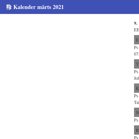
Kalender märts 2021
9.
EE
E
Ps
07
T
Ps
Jo
K
Ps
Ta
N
Ps
R
Ps