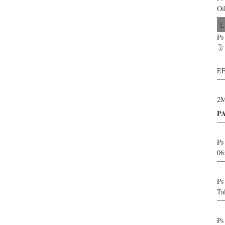
Oi
L
Ps
EE
2M
P
Ps
06
Ps
Ta
Ps