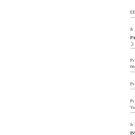
EE
Jr
P
Ps
06
Ps
Ps
Va
Js
I