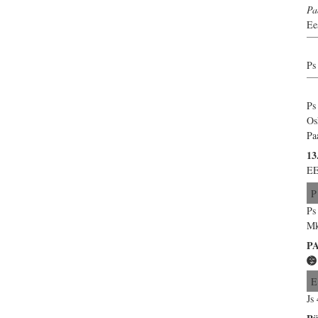
Pa
Ee
Ps
Ps
Os
Pa
13
EE
P
Ps
Mk
P
E
Js