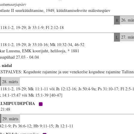
astumaarjapäev
stlaste II suurküüditamine, 1949, küüditamisohvrite mälestuspäev
R
26. mär
 118:1-2, 19-29; Jr 33:1-9; Fl 2:12-18
L
27. mär
 118:1-2, 19-29; Jr 33:10-16; Mk 10:32-34, 46-52
kar Luusma, EMK koorijuht, helilooja, * 1881
asapühad 27.03 - 04.04
. nädal
STPALVES: Koguduste rajamine ja uue venekeelse koguduse rajamine Tallinn
28. märts
 118:1-2, 19-29; Mk 11:1-11 või Jh 12:12-16; Js 50:4-9a; Ps 31:10-17; Fl 2:5-
 14:1-15:47 või Mk 15:1-39 [40-47]
ALMIPUUDEPÜHA
21:48
29. märts
 42:1-9; Ps 36:6-12; Hb 9:11-15; Jh 12:1-11