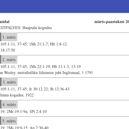
 nädal
märts-paastukuu 2
STPALVES: Haapsalu kogudus
1. märts
 105:1-11, 37-45; 1Ms 21:1-7; Hb 1:8-12
:18 17:50
2. märts
 105:1-11, 37-45; 1Ms 22:1-19; Hb 11:1-3, 13-19
hn Wesley, metodistliku liikumise juht Inglismaal, † 1791
3. märts
 105:1-11, 37-45; Jr 30:12-22; Jh 12:36-43
llinna kogudus, 1922
4. märts
 19; 2Ms 19:1-9a; 1Pt 2:4-10
5. märts
 19; 2Ms 19:9-15; Ap 7:30-40