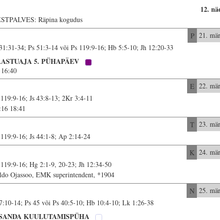
12. nä
STPALVES: Räpina kogudus
P
21. mär
 31:31-34; Ps 51:3-14 või Ps 119:9-16; Hb 5:5-10; Jh 12:20-33
AASTUAJA 5. PÜHAPÄEV
16:40
E
22. mär
 119:9-16; Js 43:8-13; 2Kr 3:4-11
:16 18:41
T
23. mär
 119:9-16; Js 44:1-8; Ap 2:14-24
K
24. mär
 119:9-16; Hg 2:1-9, 20-23; Jh 12:34-50
ldo Ojassoo, EMK superintendent, *1904
N
25. mär
 7:10-14; Ps 45 või Ps 40:5-10; Hb 10:4-10; Lk 1:26-38
SSANDA KUULUTAMISPÜHA