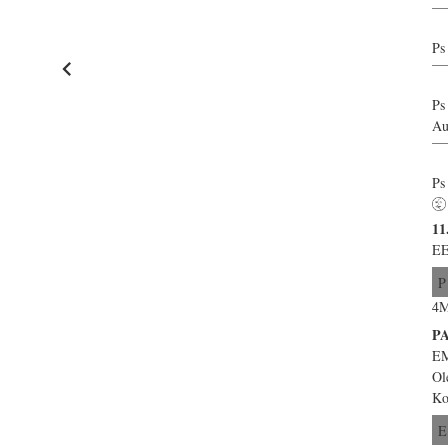
Ps
Ps
Au
Ps
11
EE
P
4M
P
E
Ol
Ko
E