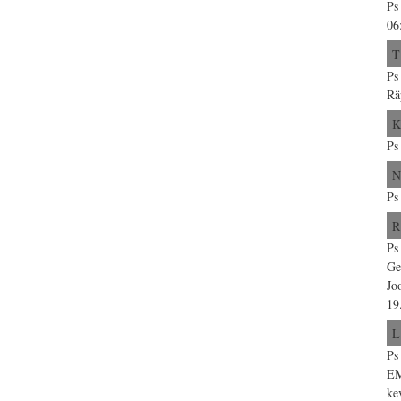
Ps
06
T
Ps
Rä
K
Ps
N
Ps
R
Ps
Ge
Jo
19
L
Ps
EM
ke