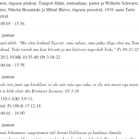
aton, õigeusu piiskop; Traugott Hahn, usuteadlane, pastor ja Wilhelm Schwartz
stor; Nikolai Bezanitski ja Mihail Bleive, õigeusu preestrid; 1919. aasta Tartu
rtrid
09.05
-
15.56
. jaanuar
sand ütleb: "Ma olen leidnud Taaveti, oma sulase, oma püha õliga olen ma Te
idnud. Teda toetab mu käsi kõvasti ja mu käsivars tugevdab Teda." Ps 89:21-22
 20:2-10;Mk 10:35-40;1Pt 3:18-22
09.04
-
15.58
. jaanuar
ole siin juuti ega kreeklast, ei ole siin orja ega vaba, ei ole siin meest ega naist
st te kõik olete üks Kristuses Jeesuses. Gl 3:28
 110:1-4;Kl 3:9-11;
tul: Ps 100;Jr 17:12-14
09.02
-
16.00
. jaanuar
rast Johannese vangistamist tuli Jeesus Galileasse ja kuulutas Jumala
angeeliumi: "Aeg on täis saanud ja Jumala riik on lähedal. Parandage meelt ja