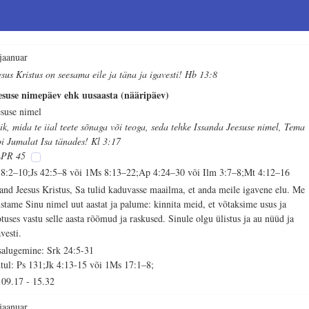
 jaanuar
esus Kristus on seesama eile ja täna ja igavesti! Hb 13:8
esuse nimepäev ehk uusaasta (nääripäev)
esuse nimel
ik, mida te iial teete sõnaga või teoga, seda tehke Issanda Jeesuse nimel, Tema
bi Jumalat Isa tänades! Kl 3:17
PR 45
 8:2–10;Js 42:5–8 või 1Ms 8:13–22;Ap 4:24–30 või Ilm 3:7–8;Mt 4:12–16
sand Jeesus Kristus, Sa tulid kaduvasse maailma, et anda meile igavene elu. Me
ustame Sinu nimel uut aastat ja palume: kinnita meid, et võtaksime usus ja
otuses vastu selle aasta rõõmud ja raskused. Sinule olgu ülistus ja au nüüd ja
vesti.
salugemine: Srk 24:5-31
tul: Ps 131;Jk 4:13-15 või 1Ms 17:1–8;
09.17
-
15.32
 jaanuar