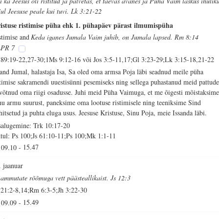
i ka Jeesus oli ristitud ja palvetas, et taevas avanes ja Püha Vaim laskus ihulik
jul Jeesuse peale kui tuvi. Lk 3:21-22
istuse ristimise püha ehk 1. pühapäev pärast ilmumispüha
stimise and
Keda iganes Jumala Vaim juhib, on Jumala lapsed. Rm 8:14
PR 7
 89:19-22,27-30;1Ms 9:12-16 või Jos 3:5-11,17;Gl 3:23-29;Lk 3:15-18,21-22
sand Jumal, halastaja Isa, Sa oled oma armsa Poja läbi seadnud meile püha
stimise sakramendi uuestisünni pesemiseks ning sellega puhastanud meid pattude
 võtnud oma riigi osadusse. Juhi meid Püha Vaimuga, et me õigesti mõistaksim
nu armu suurust, paneksime oma lootuse ristimisele ning teeniksime Sind
hitsetud ja puhta eluga usus. Jeesuse Kristuse, Sinu Poja, meie Issanda läbi.
salugemine: Trk 10:17-20
tul: Ps 100;Js 61:10-11;Ps 100;Mk 1:1-11
09.10
-
15.47
. jaanuar
 ammutate rõõmuga vett päästeallikaist. Js 12:3
 21:2-8,14;Rm 6:3-5;Jh 3:22-30
09.09
-
15.49