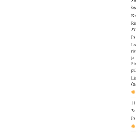
Ku
ku
Kr
Ri
KL
Ps
Is
ri
ja
Si
pü
Li
Õh
11
Te
Ps