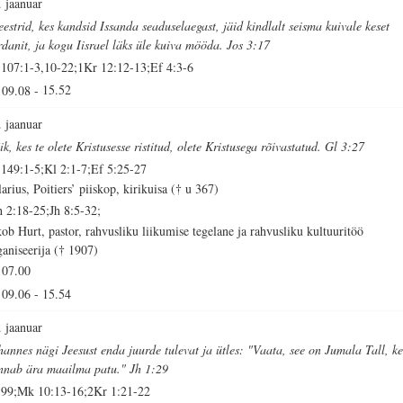
. jaanuar
eestrid, kes kandsid Issanda seaduselaegast, jäid kindlalt seisma kuivale keset
rdanit, ja kogu Iisrael läks üle kuiva mööda. Jos 3:17
 107:1-3,10-22;1Kr 12:12-13;Ef 4:3-6
09.08
-
15.52
. jaanuar
ik, kes te olete Kristusesse ristitud, olete Kristusega rõivastatud. Gl 3:27
 149:1-5;Kl 2:1-7;Ef 5:25-27
larius, Poitiers’ piiskop, kirikuisa († u 367)
h 2:18-25;Jh 8:5-32;
kob Hurt, pastor, rahvusliku liikumise tegelane ja rahvusliku kultuuritöö
ganiseerija († 1907)
07.00
09.06
-
15.54
. jaanuar
hannes nägi Jeesust enda juurde tulevat ja ütles: "Vaata, see on Jumala Tall, ke
nnab ära maailma patu." Jh 1:29
 99;Mk 10:13-16;2Kr 1:21-22