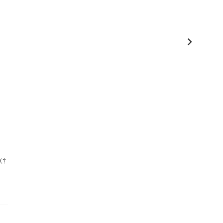
)
 (†