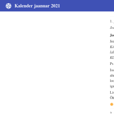
Kalender jaanuar 2021
1.
Je
Je
Je
Kõ
lä
KL
Ps
Is
al
lo
iga
Li
Õh
2.