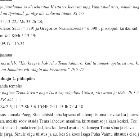
ge juurdunud ja ülesehitatud Kristuses Jeesuses ning kinnitatud usus, nõnda na
id on õpetatud, ja olge ülevoolavad tänus. Kl 2:7
 33:13-22;5Ms 33:26-28;
sileios Suur († 379) ja Gregorios Nazianzosest († u 390), piiskopid, kirikuisad
m 4:1-8;Mt 5:13-19;
09.17
-
15.34
 jaanuar
esus ütleb: "Kui keegi tahab teha Tema tahtmist, küll ta tunneb õpetusest ära, k
e on Jumalast või räägin ma iseenesest." Jh 7:17
uluaja 2. pühapäev
sanda templis
 nägime Tema kirkust nagu Isast Ainusündinu kirkust, täis armu ja tõde. Jh 1:
PR 355
 84:2-5,11-12;Sk 3:6-10;Hb 2:11-15;Jh 7:14-18
esus, Jumala Poeg, Sina tahtsid juba lapsena olla templis oma taevase Isa juures
ata meiski soov otsida Tema lähedust maailma kiirustamise ja kära keskel. Tee
ist elava Jumala teenijad, kes kuulavad avatud südamega Tema sõna ja elavad
lle järgi. Sinule olgu ülistus ja au, kes Sa koos Isaga Püha Vaimu ühtsuses elad 