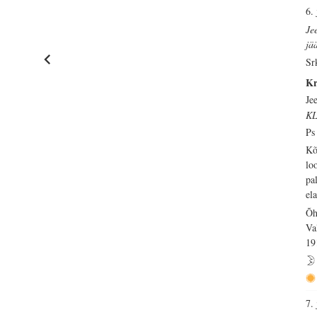
6.
Je
jä
Sr
Kr
Je
KL
Ps
Kõ
lo
pa
ela
Õh
Va
19
7.