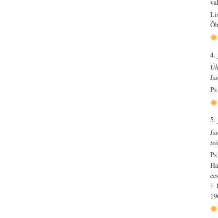
val
Li
Õh
4.
Üh
Is
Ps
5.
Is
te
Ps
Ha
ee
† 
19