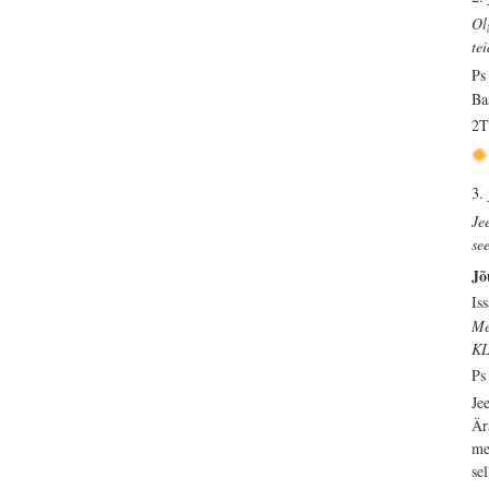
Ol
te
Ps
Ba
2T
3.
Je
se
Jõ
Is
Me
KL
Ps
Je
Är
me
se