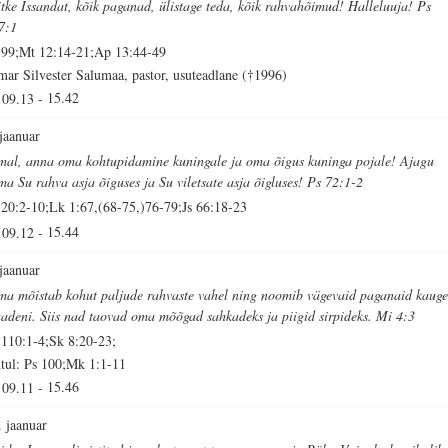
itke Issandat, kõik paganad, ülistage teda, kõik rahvahõimud! Halleluuja! Ps
7:1
 99;Mt 12:14-21;Ap 13:44-49
mar Silvester Salumaa, pastor, usuteadlane (†1996)
09.13
-
15.42
 jaanuar
mal, anna oma kohtupidamine kuningale ja oma õigus kuninga pojale! Ajagu
ma Su rahva asja õiguses ja Su viletsate asja õigluses! Ps 72:1-2
 20:2-10;Lk 1:67,(68-75,)76-79;Js 66:18-23
09.12
-
15.44
 jaanuar
ma mõistab kohut paljude rahvaste vahel ning noomib vägevaid paganaid kauge
adeni. Siis nad taovad oma mõõgad sahkadeks ja piigid sirpideks. Mi 4:3
 110:1-4;Sk 8:20-23;
tul: Ps 100;Mk 1:1-11
09.11
-
15.46
. jaanuar