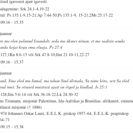
itsed igavesest ajast igavesti.
salugemine: Srk 24:1-4,19-22
tul: Ps 135:1-9,15-21;Ap 7:44-50;Ps 135:1-9, 15-21;2Ms 25:17-22
09.16
-
15.35
 jaanuar
te ma olen palunud Issandalt; seda ma üksnes nõuan, et ma saaksin asuda
sanda kojas kogu oma eluaja. Ps 27:4
 127;1Kn 8:6-13 või Srk 47:8-10;Ilm 21:10-11,22-27
09.16
-
15.37
 jaanuar
sand, Sina oled mu Jumal, ma tahan Sind ülistada, Su nime kiita, sest Sa oled
inud imet, Su otsused muistsest ajast on õiged ja kindlad. Js 25:1
 128;Ilm 5:6-14 või Srk 36:18-22;Lk 24:30-32
ns Tiismann, misjonär Palestiinas, Ida-Aafrikas ja Brasiilias, afrikanist, esimen
stlasest misjonär († 1886)
1974 Johannes Oskar Lauri, E.E.L.K. piiskop 1957–64, E.E.L.K. peapiiskop
64–71
09.15
-
15.38