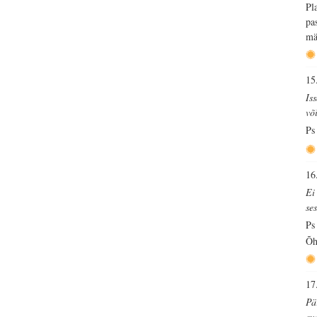
Pl
pa
mä
15
Is
võ
Ps
16
Ei 
se
Ps
Õh
17
Pä
ev