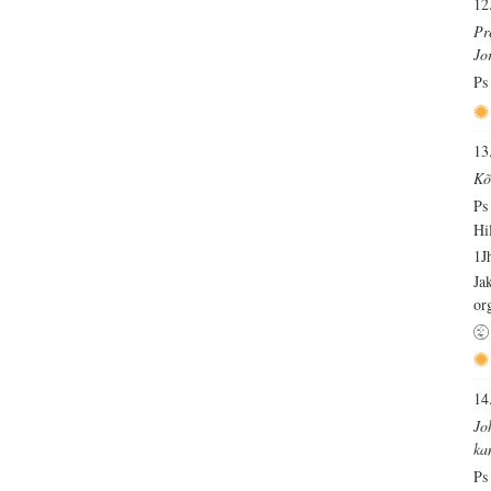
12
Pr
Jo
Ps
13
Kõ
Ps
Hi
1J
Ja
or
14
Jo
ka
Ps