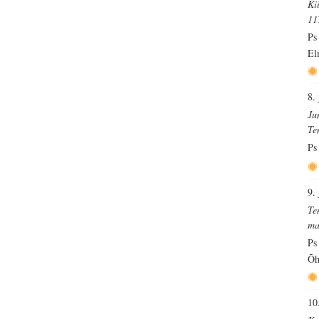
Ki
11
Ps
El
8.
Ju
Te
Ps
9.
Te
ma
Ps
Õh
10