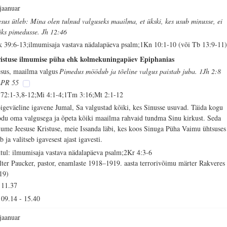
 jaanuar
esus ütleb: Mina olen tulnud valguseks maailma, et ükski, kes usub minusse, ei
äks pimedusse. Jh 12:46
k 39:6-13;ilmumisaja vastava nädalapäeva psalm;1Kn 10:1-10 (või Tb 13:9-11
istuse ilmumise püha ehk kolmekuningapäev Epiphanias
esus, maailma valgus
Pimedus möödub ja tõeline valgus paistab juba. 1Jh 2:8
PR 55
 72:1-3,8-12;Mi 4:1-4;1Tm 3:16;Mt 2:1-12
igeväeline igavene Jumal, Sa valgustad kõiki, kes Sinusse usuvad. Täida kogu
odu oma valgusega ja õpeta kõiki maailma rahvaid tundma Sinu kirkust. Seda
lume Jeesuse Kristuse, meie Issanda läbi, kes koos Sinuga Püha Vaimu ühtsuses
b ja valitseb igavesest ajast igavesti.
tul: ilmumisaja vastava nädalapäeva psalm;2Kr 4:3-6
lter Paucker, pastor, enamlaste 1918–1919. aasta terrorivõimu märter Rakveres
19)
11.37
09.14
-
15.40
 jaanuar