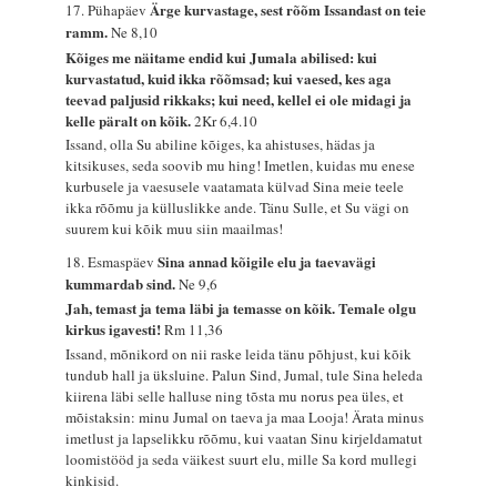
Ärge kurvastage, sest rõõm Issandast on teie
17. Pühapäev
ramm.
Ne 8,10
Kõiges me näitame endid kui Jumala abilised: kui
kurvastatud, kuid ikka rõõmsad; kui vaesed, kes aga
teevad paljusid rikkaks; kui need, kellel ei ole midagi ja
kelle päralt on kõik.
2Kr 6,4.10
Issand, olla Su abiline kõiges, ka ahistuses, hädas ja
kitsikuses, seda soovib mu hing! Imetlen, kuidas mu enese
kurbusele ja vaesusele vaatamata külvad Sina meie teele
ikka rõõmu ja külluslikke ande. Tänu Sulle, et Su vägi on
suurem kui kõik muu siin maailmas!
Sina annad kõigile elu ja taevavägi
18. Esmaspäev
kummardab sind.
Ne 9,6
Jah, temast ja tema läbi ja temasse on kõik. Temale olgu
kirkus igavesti!
Rm 11,36
Issand, mõnikord on nii raske leida tänu põhjust, kui kõik
tundub hall ja üksluine. Palun Sind, Jumal, tule Sina heleda
kiirena läbi selle halluse ning tõsta mu norus pea üles, et
mõistaksin: minu Jumal on taeva ja maa Looja! Ärata minus
imetlust ja lapselikku rõõmu, kui vaatan Sinu kirjeldamatut
loomistööd ja seda väikest suurt elu, mille Sa kord mullegi
kinkisid.