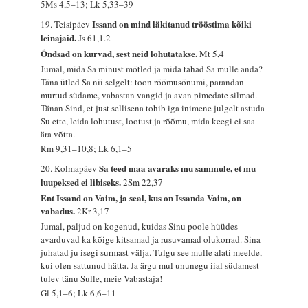
5Ms 4,5–13; Lk 5,33–39
Issand on mind läkitanud trööstima kõiki
19. Teisipäev
leinajaid.
Js 61,1.2
Õndsad on kurvad, sest neid lohutatakse.
Mt 5,4
Jumal, mida Sa minust mõtled ja mida tahad Sa mulle anda?
Täna ütled Sa nii selgelt: toon rõõmusõnumi, parandan
murtud südame, vabastan vangid ja avan pimedate silmad.
Tänan Sind, et just sellisena tohib iga inimene julgelt astuda
Su ette, leida lohutust, lootust ja rõõmu, mida keegi ei saa
ära võtta.
Rm 9,31–10,8; Lk 6,1–5
Sa teed maa avaraks mu sammule, et mu
20. Kolmapäev
luupeksed ei libiseks.
2Sm 22,37
Ent Issand on Vaim, ja seal, kus on Issanda Vaim, on
vabadus.
2Kr 3,17
Jumal, paljud on kogenud, kuidas Sinu poole hüüdes
avarduvad ka kõige kitsamad ja rusuvamad olukorrad. Sina
juhatad ju isegi surmast välja. Tulgu see mulle alati meelde,
kui olen sattunud hätta. Ja ärgu mul ununegu iial südamest
tulev tänu Sulle, meie Vabastaja!
Gl 5,1–6; Lk 6,6–11