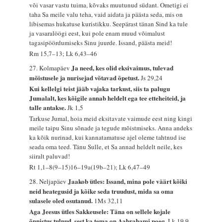
või vasar vastu tuima, kõvaks muutunud südant. Ometigi ei
taha Sa meile valu teha, vaid aidata ja päästa seda, mis on
libisemas hukatuse kuristikku. Seepärast tänan Sind ka tule
ja vasaralöögi eest, kui pole enam muud võimalust
tagasipöördumiseks Sinu juurde. Issand, päästa meid!
Rm 15,7–13; Lk 6,43–46
Ja need, kes olid eksivaimus, tulevad
27. Kolmapäev
mõistusele ja nurisejad võtavad õpetust.
Js 29,24
Kui kellelgi teist jääb vajaka tarkust, siis ta palugu
Jumalalt, kes kõigile annab heldelt ega tee etteheiteid, ja
talle antakse.
Jk 1,5
Tarkuse Jumal, hoia meid eksitavate vaimude eest ning kingi
meile taipu Sinu sõnade ja tegude mõistmiseks. Anna andeks
ka kõik nurinad, kui kannatamatuse ajel oleme tahtnud ise
seada oma teed. Tänu Sulle, et Sa annad heldelt neile, kes
siiralt paluvad!
Rt 1,1–8(9–15)16–19a(19b–21); Lk 6,47–49
Jaakob ütles: Issand, mina pole väärt kõiki
28. Neljapäev
neid heategusid ja kõike seda truudust, mida sa oma
sulasele oled osutanud.
1Ms 32,11
Aga Jeesus ütles Sakkeusele: Täna on sellele kojale
õnnistus tulnud, sest ka tema on Aabrahami poeg.
Lk 19,9