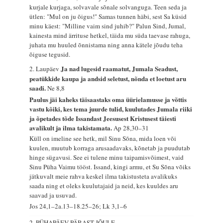
kurjale kurjaga, solvavale sõnale solvanguga. Teen seda ja
ütlen: "Mul on ju õigus!" Samas tunnen häbi, sest Sa küsid
minu käest: "Milline vaim sind juhib?" Palun Sind, Jumal,
kainesta mind ärrituse hetkel, täida mu süda taevase rahuga,
juhata mu huuled õnnistama ning anna kätele jõudu teha
õiguse tegusid.
Ja nad lugesid raamatut, Jumala Seadust,
2. Laupäev
peatükkide kaupa ja andsid seletust, nõnda et loetust aru
saadi.
Ne 8,8
Paulus jäi kaheks täisaastaks oma üürielamusse ja võttis
vastu kõiki, kes tema juurde tulid, kuulutades Jumala riiki
ja õpetades tõde Issandast Jeesusest Kristusest täiesti
avalikult ja ilma takistamata.
Ap 28,30–31
Küll on imeline see hetk, mil Sinu Sõna, mida loen või
kuulen, muutub korraga arusaadavaks, kõnetab ja puudutab
hinge sügavusi. See ei tulene minu taipamisvõimest, vaid
Sinu Püha Vaimu tööst. Issand, kingi armu, et Su Sõna võiks
jätkuvalt meie rahva keskel ilma takistusteta avalikuks
saada ning et oleks kuulutajaid ja neid, kes kuuldes aru
saavad ja usuvad.
Jos 24,1–2a.13–18.25–26; Lk 3,1–6
2. PÜHAPÄEV PÄRAST JÕULE