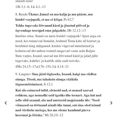
sünnib teile!
1Jh 3,1–6; Lk 4,1–13
Üksnes Jumal on mu kalju ja mu pääste, mu
8. Reede
kindel varjupaik, et ma ei kõigu.
Ps 62,7
Tehke tugevaks lõtvunud käed ja jõuetud põlved ja
õgvendage teerajad oma jalgadele.
Hb 12,12–13
Imeline sõna: Jumal on meie kindel varjupaik! Ajast aega on
need, kes tunnevad Jumalat, leidnud Tema käte all kaitset ja
hoidmist ning märganud, kuidas vägevad murelained ja
kohutavad ähvarduse tormid raugevad vastu seda Kaljut.
Sinu varjus, Issand, saavad mu lõtvunud käed ja jalad jälle
tugevaks, kahtlev ja kartlik süda saab terveks.
4Ms 24,15–17a(17b–19); Lk 4,14–21
Sina jääd õiglaseks, Issand, kuigi ma riidlen
9. Laupäev
sinuga. Tõesti, ma tahaksin sinuga rääkida
õigusemõistmisest.
Jr 12,1
Kui siis esimesed tulid, oletasid nad, et nemad saavad
rohkem, aga nemadki said igaüks ühe teenari. Aga kui nad
selle olid saanud, siis nad nurisesid majaisanda üle: 'Need
viimased on töötanud ainult ühe tunni, ent sina oled teinud
nad võrdseks meiega, kes me oleme kandnud päeva
koormat ja lõõska.'
Mt 20,10–12