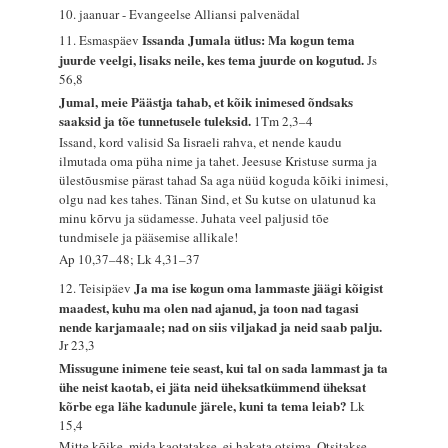
10. jaanuar - Evangeelse Alliansi palvenädal
Issanda Jumala ütlus: Ma kogun tema
11. Esmaspäev
juurde veelgi, lisaks neile, kes tema juurde on kogutud.
Js
56,8
Jumal, meie Päästja tahab, et kõik inimesed õndsaks
saaksid ja tõe tunnetusele tuleksid.
1Tm 2,3–4
Issand, kord valisid Sa Iisraeli rahva, et nende kaudu
ilmutada oma püha nime ja tahet. Jeesuse Kristuse surma ja
ülestõusmise pärast tahad Sa aga nüüd koguda kõiki inimesi,
olgu nad kes tahes. Tänan Sind, et Su kutse on ulatunud ka
minu kõrvu ja südamesse. Juhata veel paljusid tõe
tundmisele ja pääsemise allikale!
Ap 10,37–48; Lk 4,31–37
Ja ma ise kogun oma lammaste jäägi kõigist
12. Teisipäev
maadest, kuhu ma olen nad ajanud, ja toon nad tagasi
nende karjamaale; nad on siis viljakad ja neid saab palju.
Jr 23,3
Missugune inimene teie seast, kui tal on sada lammast ja ta
ühe neist kaotab, ei jäta neid üheksatkümmend üheksat
kõrbe ega lähe kadunule järele, kuni ta tema leiab?
Lk
15,4
Mitte kõike, mida kaotatakse, ei hakata otsima. Otsitakse