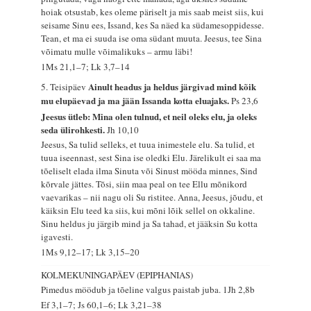
hoiak otsustab, kes oleme päriselt ja mis saab meist siis, kui
seisame Sinu ees, Issand, kes Sa näed ka südamesoppidesse.
Tean, et ma ei suuda ise oma südant muuta. Jeesus, tee Sina
võimatu mulle võimalikuks – armu läbi!
1Ms 21,1–7; Lk 3,7–14
Ainult headus ja heldus järgivad mind kõik
5. Teisipäev
mu elupäevad ja ma jään Issanda kotta eluajaks.
Ps 23,6
Jeesus ütleb: Mina olen tulnud, et neil oleks elu, ja oleks
seda ülirohkesti.
Jh 10,10
Jeesus, Sa tulid selleks, et tuua inimestele elu. Sa tulid, et
tuua iseennast, sest Sina ise oledki Elu. Järelikult ei saa ma
tõeliselt elada ilma Sinuta või Sinust mööda minnes, Sind
kõrvale jättes. Tõsi, siin maa peal on tee Ellu mõnikord
vaevarikas – nii nagu oli Su ristitee. Anna, Jeesus, jõudu, et
käiksin Elu teed ka siis, kui mõni lõik sellel on okkaline.
Sinu heldus ju järgib mind ja Sa tahad, et jääksin Su kotta
igavesti.
1Ms 9,12–17; Lk 3,15–20
KOLMEKUNINGAPÄEV (EPIPHANIAS)
Pimedus möödub ja tõeline valgus paistab juba.
1Jh 2,8b
Ef 3,1–7; Js 60,1–6; Lk 3,21–38