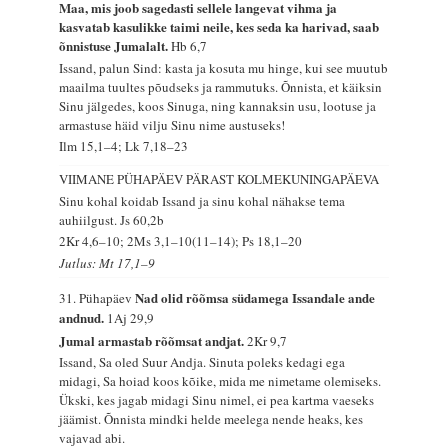
Maa, mis joob sagedasti sellele langevat vihma ja
kasvatab kasulikke taimi neile, kes seda ka harivad, saab
õnnistuse Jumalalt.
Hb 6,7
Issand, palun Sind: kasta ja kosuta mu hinge, kui see muutub
maailma tuultes põudseks ja rammutuks. Õnnista, et käiksin
Sinu jälgedes, koos Sinuga, ning kannaksin usu, lootuse ja
armastuse häid vilju Sinu nime austuseks!
Ilm 15,1–4; Lk 7,18–23
VIIMANE PÜHAPÄEV PÄRAST KOLMEKUNINGAPÄEVA
Sinu kohal koidab Issand ja sinu kohal nähakse tema
auhiilgust.
Js 60,2b
2Kr 4,6–10; 2Ms 3,1–10(11–14); Ps 18,1–20
Jutlus: Mt 17,1–9
Nad olid rõõmsa südamega Issandale ande
31. Pühapäev
andnud.
1Aj 29,9
Jumal armastab rõõmsat andjat.
2Kr 9,7
Issand, Sa oled Suur Andja. Sinuta poleks kedagi ega
midagi, Sa hoiad koos kõike, mida me nimetame olemiseks.
Ükski, kes jagab midagi Sinu nimel, ei pea kartma vaeseks
jäämist. Õnnista mindki helde meelega nende heaks, kes
vajavad abi.