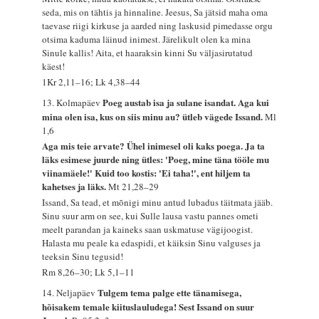
seda, mis on tähtis ja hinnaline. Jeesus, Sa jätsid maha oma
taevase riigi kirkuse ja aarded ning laskusid pimedasse orgu
otsima kaduma läinud inimest. Järelikult olen ka mina
Sinule kallis! Aita, et haaraksin kinni Su väljasirutatud
käest!
1Kr 2,11–16; Lk 4,38–44
Poeg austab isa ja sulane isandat. Aga kui
13. Kolmapäev
mina olen isa, kus on siis minu au? ütleb vägede Issand.
Ml
1,6
Aga mis teie arvate? Ühel inimesel oli kaks poega. Ja ta
läks esimese juurde ning ütles: 'Poeg, mine täna tööle mu
viinamäele!' Kuid too kostis: 'Ei taha!', ent hiljem ta
kahetses ja läks.
Mt 21,28–29
Issand, Sa tead, et mõnigi minu antud lubadus täitmata jääb.
Sinu suur arm on see, kui Sulle lausa vastu pannes ometi
meelt parandan ja kaineks saan uskmatuse vägijoogist.
Halasta mu peale ka edaspidi, et käiksin Sinu valguses ja
teeksin Sinu tegusid!
Rm 8,26–30; Lk 5,1–11
Tulgem tema palge ette tänamisega,
14. Neljapäev
hõisakem temale kiituslauludega! Sest Issand on suur