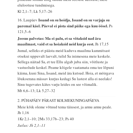
elulootuse tundmisega.
Kl 2,1–7; Lk 5,17–26
Issand on su hoidja, Issand on su varjaja su
16. Laupäev
paremal käel. Päeval ei pista sind päike ega kuu öösel.
Ps
121,5–6
Jeesus palvetas: Ma ei palu, et sa võtaksid nad ära
maailmast, vaid et sa hoiaksid neid kurja eest.
Jh 17,15
Jumal, selleks et päästa meid kaduva maailma kammitsast
otsekui uppuvalt laevalt, tulid Sa inimesena meie keskele.
Sellega näitad Sa, et tee Ellu algab juba siin, võitluste ja
vastuolude keskel. Peame kõigele vaatamata oma tee lõpuni
käima, kuni Sina, Issand, meid ära kutsud. Hoia, et möirgava
lõukoerana mässav kurjus kedagi Su lastest alla ei neelaks!
Sinu tugevates kätes varju leides on see võimalik.
Mt 6,6–13; Lk 5,27–32
2. PÜHAPÄEV PÄRAST KOLMEKUNINGAPÄEVA
Meie kõik oleme võtnud tema täiusest, ja armu armu peale.
Jh 1,16
1Kr 2,1–10; 2Ms 33,17b–23; Ps 40
Jutlus: Jh 2,1–11