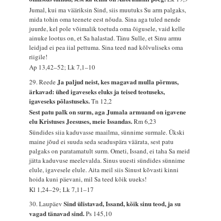
Jumal, kui ma vääriksin Sind, siis muutuks Su arm palgaks,
mida tohin oma teenete eest nõuda. Sina aga tuled nende
juurde, kel pole võimalik toetuda oma õigusele, vaid kelle
ainuke lootus on, et Sa halastad. Tänu Sulle, et Sinu armu
leidjad ei pea iial pettuma. Sina teed nad kõlvuliseks oma
riigile!
Ap 13,42–52; Lk 7,1–10
Ja paljud neist, kes magavad mulla põrmus,
29. Reede
ärkavad: ühed igaveseks eluks ja teised teotuseks,
igaveseks põlastuseks.
Tn 12,2
Sest patu palk on surm, aga Jumala armuand on igavene
elu Kristuses Jeesuses, meie Issandas.
Rm 6,23
Sündides siia kaduvasse maailma, sünnime surmale. Ükski
maine jõud ei suuda seda seaduspära väärata, sest patu
palgaks on paratamatult surm. Ometi, Issand, ei taha Sa meid
jätta kaduvuse meelevalda. Sinus uuesti sündides sünnime
elule, igavesele elule. Aita meil siis Sinust kõvasti kinni
hoida kuni päevani, mil Sa teed kõik uueks!
Kl 1,24–29; Lk 7,11–17
Sind ülistavad, Issand, kõik sinu teod, ja su
30. Laupäev
vagad tänavad sind.
Ps 145,10