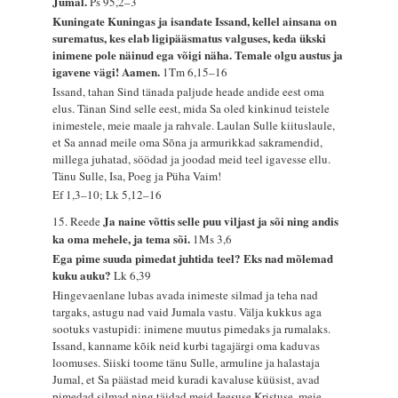
Jumal.
Ps 95,2–3
Kuningate Kuningas ja isandate Issand, kellel ainsana on
surematus, kes elab ligipääsmatus valguses, keda ükski
inimene pole näinud ega võigi näha. Temale olgu austus ja
igavene vägi! Aamen.
1Tm 6,15–16
Issand, tahan Sind tänada paljude heade andide eest oma
elus. Tänan Sind selle eest, mida Sa oled kinkinud teistele
inimestele, meie maale ja rahvale. Laulan Sulle kiituslaule,
et Sa annad meile oma Sõna ja armurikkad sakramendid,
millega juhatad, söödad ja joodad meid teel igavesse ellu.
Tänu Sulle, Isa, Poeg ja Püha Vaim!
Ef 1,3–10; Lk 5,12–16
Ja naine võttis selle puu viljast ja sõi ning andis
15. Reede
ka oma mehele, ja tema sõi.
1Ms 3,6
Ega pime suuda pimedat juhtida teel? Eks nad mõlemad
kuku auku?
Lk 6,39
Hingevaenlane lubas avada inimeste silmad ja teha nad
targaks, astugu nad vaid Jumala vastu. Välja kukkus aga
sootuks vastupidi: inimene muutus pimedaks ja rumalaks.
Issand, kanname kõik neid kurbi tagajärgi oma kaduvas
loomuses. Siiski toome tänu Sulle, armuline ja halastaja
Jumal, et Sa päästad meid kuradi kavaluse küüsist, avad
pimedad silmad ning täidad meid Jeesuse Kristuse, meie