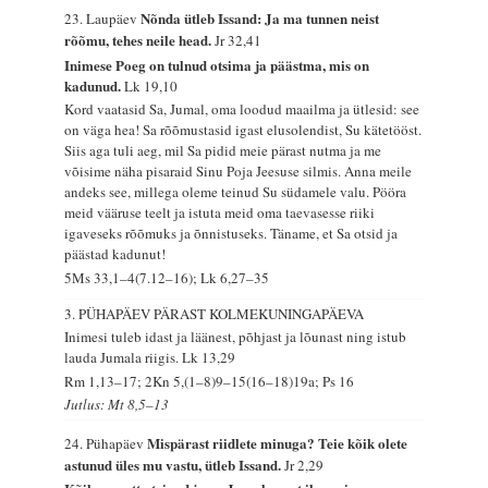
Nõnda ütleb Issand: Ja ma tunnen neist
23. Laupäev
rõõmu, tehes neile head.
Jr 32,41
Inimese Poeg on tulnud otsima ja päästma, mis on
kadunud.
Lk 19,10
Kord vaatasid Sa, Jumal, oma loodud maailma ja ütlesid: see
on väga hea! Sa rõõmustasid igast elusolendist, Su kätetööst.
Siis aga tuli aeg, mil Sa pidid meie pärast nutma ja me
võisime näha pisaraid Sinu Poja Jeesuse silmis. Anna meile
andeks see, millega oleme teinud Su südamele valu. Pööra
meid vääruse teelt ja istuta meid oma taevasesse riiki
igaveseks rõõmuks ja õnnistuseks. Täname, et Sa otsid ja
päästad kadunut!
5Ms 33,1–4(7.12–16); Lk 6,27–35
3. PÜHAPÄEV PÄRAST KOLMEKUNINGAPÄEVA
Inimesi tuleb idast ja läänest, põhjast ja lõunast ning istub
lauda Jumala riigis.
Lk 13,29
Rm 1,13–17; 2Kn 5,(1–8)9–15(16–18)19a; Ps 16
Jutlus: Mt 8,5–13
Mispärast riidlete minuga? Teie kõik olete
24. Pühapäev
astunud üles mu vastu, ütleb Issand.
Jr 2,29