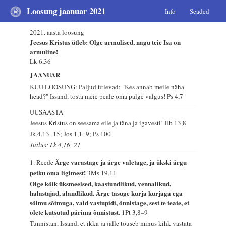
Loosung jaanuar 2021
Info
Seaded
2021. aasta loosung
Jeesus Kristus ütleb: Olge armulised, nagu teie Isa on
armuline!
Lk 6,36
JAANUAR
KUU LOOSUNG: Paljud ütlevad: "Kes annab meile näha
head?" Issand, tõsta meie peale oma palge valgus!
Ps 4,7
UUSAASTA
Jeesus Kristus on seesama eile ja täna ja igavesti!
Hb 13,8
Jk 4,13–15; Jos 1,1–9; Ps 100
Jutlus: Lk 4,16–21
Ärge varastage ja ärge valetage, ja ükski ärgu
1. Reede
petku oma ligimest!
3Ms 19,11
Olge kõik üksmeelsed, kaastundlikud, vennalikud,
halastajad, alandlikud. Ärge tasuge kurja kurjaga ega
sõimu sõimuga, vaid vastupidi, õnnistage, sest te teate, et
olete kutsutud pärima õnnistust.
1Pt 3,8–9
Tunnistan, Issand, et ikka ja jälle tõuseb minus kihk vastata