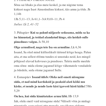
Sõna sai lihaks ja elas meie keskel, ja me nägime tema
kirkust nagu Isast Ainusündinu kirkust, täis armu ja tõde.
Jh
1,14b
1Jh 5,11–13; Js 61,1–3(4.9)10–11; Ps 4
Jutlus: Lk 2, 41–52
Kui sa pakud näljasele sedasama, mida sa ka
3. Pühapäev
ise himustad, ja toidad alandatud hinge, siis koidab sulle
pimeduses valgus.
Js 58,10
Olge armulised, nagu teie Isa on armuline.
Lk 6,36
Issand, Sa oled mind külluslikult täitnud kõige heaga. Palun
aita, et ma sellest rõõmu tundes ei unustaks neid, kes mingil
põhjusel elavad kehvuses ja puuduses. Tuleta mulle meelde
oma sõnu: mida oleme jaganud kõige vähematele vendadele
ja õdedele, seda oleme jaganud Sulle.
Issand ütleb: Oleks neil ometi niisugune
4. Esmaspäev
süda, et nad mind kardaksid ja peaksid alati kõiki mu
käske, et nende ja nende laste käsi igavesti hästi käiks!
5Ms
5,29
On hea, kui süda kinnitatakse armu läbi.
Hb 13,9
Jah, oleks meil vaid niisugune süda! Väliselt võin ju midagi
pingutada, vaga näogi ette manada, aga üksnes südame