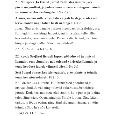
Ja Issand Jumal valmistas inimese, kes
21. Neljapäev
põrm on, mullast, ja puhus tema ninasse eluhinguse: nõnda
sai inimene elavaks hingeks.
1Ms 2,7
Armas, soovin sulle, et sul läheks igati hästi ja sa oleksid
terve, nõnda nagu läheb hästi su hingel.
3Jh 2
Jumal, Sina andsid meile osakese iseendast, oma eluhinguse.
Patt tegi inimese hinge haigeks, ent Sina tahad selle jälle
tervendada, lausa uueks teha. Paranda siis, Issand, ka minu
hing – ja kingi mulle rõõm Sinu päästest!
Ap 15,22–31; Lk 6,12–16
Seejärel Iisraeli lapsed pöörduvad ja otsivad
22. Reede
Issandat, oma Jumalat, nad tulevad värisedes Issanda ja
tema headuse juurde viimseil päevil.
Ho 3,5
Sest Jumal on see, kes teis tegutseb, et te tahate ja toimite
tema hea nõu kohaselt.
Fl 2,13
Küll on see üks suur ime, kui inimlapsed pöörduvad ja
otsivad Sind, Jumal, ning tulevad aukartuses Su helduse
juurde. Kõik hea, mis meie elus sünnib, kõik puhas ja tõeline
tuleb Sinu käest. Õpeta mind siis Sinule lootma, Sinu käest
tarkust ja jõudu otsima ning Sind südamest tänama, et võin
toimida Sinu hea nõu kohaselt.
Jr 14,1–9; Lk 6,17–26