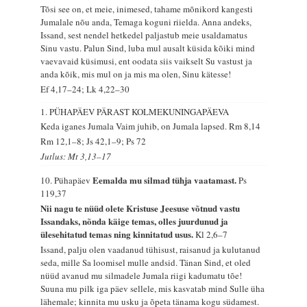
Tõsi see on, et meie, inimesed, tahame mõnikord kangesti
Jumalale nõu anda, Temaga koguni riielda. Anna andeks,
Issand, sest nendel hetkedel paljastub meie usaldamatus
Sinu vastu. Palun Sind, luba mul ausalt küsida kõiki mind
vaevavaid küsimusi, ent oodata siis vaikselt Su vastust ja
anda kõik, mis mul on ja mis ma olen, Sinu kätesse!
Ef 4,17–24; Lk 4,22–30
1. PÜHAPÄEV PÄRAST KOLMEKUNINGAPÄEVA
Keda iganes Jumala Vaim juhib, on Jumala lapsed.
Rm 8,14
Rm 12,1–8; Js 42,1–9; Ps 72
Jutlus: Mt 3,13–17
Eemalda mu silmad tühja vaatamast.
10. Pühapäev
Ps
119,37
Nii nagu te nüüd olete Kristuse Jeesuse võtnud vastu
Issandaks, nõnda käige temas, olles juurdunud ja
ülesehitatud temas ning kinnitatud usus.
Kl 2,6–7
Issand, palju olen vaadanud tühisust, raisanud ja kulutanud
seda, mille Sa loomisel mulle andsid. Tänan Sind, et oled
nüüd avanud mu silmadele Jumala riigi kadumatu tõe!
Suuna mu pilk iga päev sellele, mis kasvatab mind Sulle üha
lähemale; kinnita mu usku ja õpeta tänama kogu südamest.