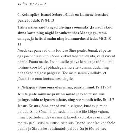
Jutlus: Mt 2,1–12
Issand Sebaot, õnnis on inimene, kes sinu
6. Kolmapäev
peale loodab.
Ps 84,13
Tähte nähes said targad üliväga rõõmsaks. Ja nad läksid
sinna kotta ning nägid lapsukest ühes Maarjaga, tema
emaga, ja heitsid maha ning kummardasid teda.
Mt 2,10–
11
Need, kes panevad oma lootuse Sinu peale, Jumal, ei pettu
ega jää häbisse. Sinu Sõna kirkad tähed ei eksita, vaid viivad
pärale. Paota meile, Issand, selle päeva kirkust ja rõõmu, mil
tohime koos kõigi pühadega Sinu ette kummarduda ning
näha Sind palgest palgesse. Tee meie samm kindlaks, et
jõuaksime oma lootuse eesmärgile.
Sinu oma olen mina, päästa mind.
7. Neljapäev
Ps 119,94
Kui te jääte minusse ja minu sõnad jäävad teisse, siis
paluge, mida te iganes tahate, ning see sünnib teile.
Jh 15,7
Jeesus Kristus, Sina annad mulle selguse, kuidas ja mida
paluda. Sinu Sõna näitab seda, mida me üle kõige vajame –
nimelt pattude andekssaamist, lapselikku usku ja usaldust,
mõtte- ja eluviisi muutust. Aita siis, Issand, seda kõike tähele
panna ja Sinu käest väsimatult paluda. Sa ju tõotad: see