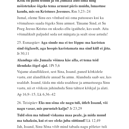
Kõik on pattu teinud ja on Jumala aust ilma ning
mõistetakse õigeks tema armust päris muidu, lunastuse
kaudu, mis on Kristuses Jeesuses.
Rm 3,23–24
Jumal, oleme Sinu ees võrdsed nii oma patususes kui ka
võimaluses saada õigeks Sinu armust. Täname Sind, et Su
Poeg Jeesus Kristus on ukseks ellu igaühele, kes usub. Aita
võimalikult paljudel seda ust märgata ja sealt sisse astuda!
Aga sinule ma ei tee lõppu: ma karistan
25. Esmaspäev
sind õiglaselt, aga hoopis karistamata ma sind küll ei jäta.
Jr 30,11
Alanduge siis Jumala võimsa käe alla, et tema teid
ülendaks õigel ajal.
1Pt 5,6
Vajame alandlikkust, sest Sina, Issand, paned kõrkidele
vastu, ent alandlikele annad Sa armu. Alanduda saab see, kes
usaldab. Issand, täida mu süda usalduse ja armastusega Sinu
vastu, nii et võiksin juhinduda Sinu tahtest kõikjal ja alati.
Ap 16,9–15; Lk 6,36–42
Eks mu sõna ole nagu tuli, ütleb Issand, või
26. Teisipäev
nagu vasar, mis purustab kalju?
Jr 23,29
Tuld olen ma tulnud viskama maa peale, ja mida muud
ma tahaksin, kui et see oleks juba süttinud!
Lk 12,49
Jah, Issand, Sinu Sõna võib mind tabada nagu põletav tuli