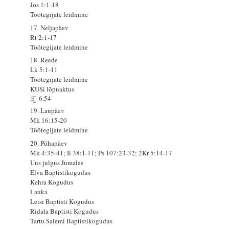
Jos 1:1-18
Töötegijate leidmine
17. Neljapäev
Rt 2:1-17
Töötegijate leidmine
18. Reede
Lk 5:1-11
Töötegijate leidmine
KUSi lõpuaktus
6.54
19. Laupäev
Mk 16:15-20
Töötegijate leidmine
20. Pühapäev
Mk 4:35-41; Ii 38:1-11; Ps 107:23-32; 2Kr 5:14-17
Uus julgus Jumalas
Elva Baptistikogudus
Kehra Kogudus
Lauka
Leisi Baptisti Kogudus
Ridala Baptisti Kogudus
Tartu Salemi Baptistikogudus