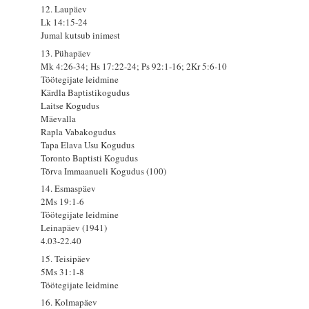
12. Laupäev
Lk 14:15-24
Jumal kutsub inimest
13. Pühapäev
Mk 4:26-34; Hs 17:22-24; Ps 92:1-16; 2Kr 5:6-10
Töötegijate leidmine
Kärdla Baptistikogudus
Laitse Kogudus
Mäevalla
Rapla Vabakogudus
Tapa Elava Usu Kogudus
Toronto Baptisti Kogudus
Tõrva Immaanueli Kogudus (100)
14. Esmaspäev
2Ms 19:1-6
Töötegijate leidmine
Leinapäev (1941)
4.03-22.40
15. Teisipäev
5Ms 31:1-8
Töötegijate leidmine
16. Kolmapäev