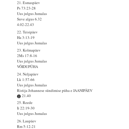
21. Esmaspäev
Ps 73:23-28
Uus julgus Jumalas
Suve algus 6.32
4.02-22.43
22. Teisipäev
Ha 3:13-19
Uus julgus Jumalas
23. Kolmapäev
2Ms 17:8-16
Uus julgus Jumalas
VÕIDUPÜHA
24. Neljapäev
Lk 1:57-66
Uus julgus Jumalas
Ristija Johannese sündimise püha e JAANIPÄEV
21.40
25. Reede
Ii 22:19-30
Uus julgus Jumalas
26. Laupäev
Rm 5:12-21