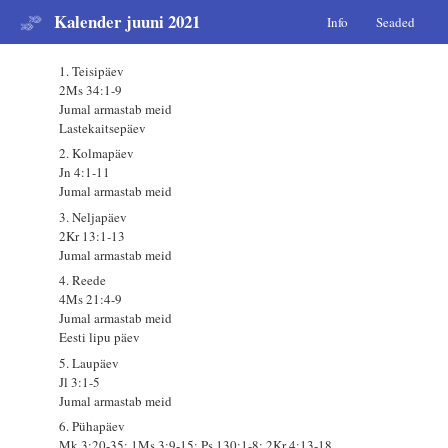
Kalender juuni 2021
Info
Seaded
1. Teisipäev
2Ms 34:1-9
Jumal armastab meid
Lastekaitsepäev
2. Kolmapäev
Jn 4:1-11
Jumal armastab meid
3. Neljapäev
2Kr 13:1-13
Jumal armastab meid
4. Reede
4Ms 21:4-9
Jumal armastab meid
Eesti lipu päev
5. Laupäev
Jl 3:1-5
Jumal armastab meid
6. Pühapäev
Mk 3:20-35; 1Ms 3:9-15; Ps 130:1-8; 2Kr 4:13-18