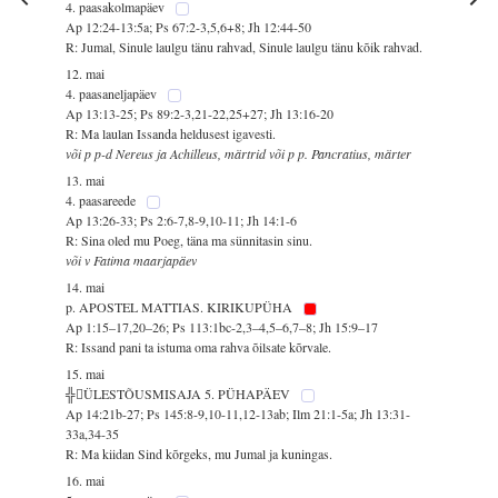
4. paasakolmapäev
Ap 12:24-13:5a; Ps 67:2-3,5,6+8; Jh 12:44-50
R: Jumal, Sinule laulgu tänu rahvad, Sinule laulgu tänu kõik rahvad.
12. mai
4. paasaneljapäev
Ap 13:13-25; Ps 89:2-3,21-22,25+27; Jh 13:16-20
R: Ma laulan Issanda heldusest igavesti.
või p p-d Nereus ja Achilleus, märtrid või p p. Pancratius, märter
13. mai
4. paasareede
Ap 13:26-33; Ps 2:6-7,8-9,10-11; Jh 14:1-6
R: Sina oled mu Poeg, täna ma sünnitasin sinu.
või v Fatima maarjapäev
14. mai
p. APOSTEL MATTIAS. KIRIKUPÜHA
Ap 1:15–17,20–26; Ps 113:1bc-2,3–4,5–6,7–8; Jh 15:9–17
R: Issand pani ta istuma oma rahva õilsate kõrvale.
15. mai
╬ÜLESTÕUSMISAJA 5. PÜHAPÄEV
Ap 14:21b-27; Ps 145:8-9,10-11,12-13ab; Ilm 21:1-5a; Jh 13:31-
33a,34-35
R: Ma kiidan Sind kõrgeks, mu Jumal ja kuningas.
16. mai