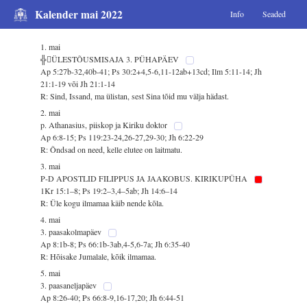
Kalender mai 2022
Info
Seaded
1. mai
╬ÜLESTÕUSMISAJA 3. PÜHAPÄEV
Ap 5:27b-32,40b-41; Ps 30:2+4,5-6,11-12ab+13cd; Ilm 5:11-14; Jh
21:1-19 või Jh 21:1-14
R: Sind, Issand, ma ülistan, sest Sina tõid mu välja hädast.
2. mai
p. Athanasius, piiskop ja Kiriku doktor
Ap 6:8-15; Ps 119:23-24,26-27,29-30; Jh 6:22-29
R: Õndsad on need, kelle elutee on laitmatu.
3. mai
P-D APOSTLID FILIPPUS JA JAAKOBUS. KIRIKUPÜHA
1Kr 15:1–8; Ps 19:2–3,4–5ab; Jh 14:6–14
R: Üle kogu ilmamaa käib nende kõla.
4. mai
3. paasakolmapäev
Ap 8:1b-8; Ps 66:1b-3ab,4-5,6-7a; Jh 6:35-40
R: Hõisake Jumalale, kõik ilmamaa.
5. mai
3. paasaneljapäev
Ap 8:26-40; Ps 66:8-9,16-17,20; Jh 6:44-51