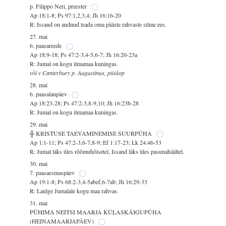
p. Filippo Neri, preester
Ap 18:1-8; Ps 97:1,2,3,4; Jh 16:16-20
R: Issand on andnud teada oma pääste rahvaste silme ees.
27. mai
6. paasareede
Ap 18:9-18; Ps 47:2-3,4-5,6-7; Jh 16:20-23a
R: Jumal on kogu ilmamaa kuningas.
või v Canterbury p. Augustinus, piiskop
28. mai
6. paasalaupäev
Ap 18:23-28; Ps 47:2-3,8-9,10; Jh 16:23b-28
R: Jumal on kogu ilmamaa kuningas.
29. mai
╬ KRISTUSE TAEVAMINEMISE SUURPÜHA
Ap 1:1-11; Ps 47:2-3,6-7,8-9; Ef 1:17-23; Lk 24:46-53
R: Jumal läks üles rõõmuhõisetel, Issand läks üles pasunahäältel.
30. mai
7. paasaesmaspäev
Ap 19:1-8; Ps 68:2-3,4-5abef,6-7ab; Jh 16:29-33
R: Laulge Jumalale kogu maa rahvas.
31. mai
PÜHIMA NEITSI MAARJA KÜLASKÄIGUPÜHA
(HEINAMAARJAPÄEV)