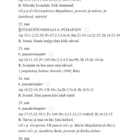
R: Hõisake Issandale, kõik ilmamaad.
või p p-d Christophorus Magallanes, preester ja märter, ja
kaaslased, märtrid
22. mai
╬ÜLESTÕUSMISAJA 6. PÜHAPÄEV
Ap 15:1-2,22-29; Ps 67:2-3,5,6+8; Ilm 21:10-14,22-23; Jh 14:23-29
R: Jumal, Sinule laulgu tänu kõik rahvad.
23. mai
6. paasaesmaspäev
Ap 16:11-15; Ps 149:1bc-2,3-4,5-6a+9b; Jh 15:26–16:4a
R: Issandal on hea meel oma rahvast.
† peapiiskop Julians Vaivods (1990, Riia)
24. mai
6. paasateisipäev
Ap 16:22-34; Ps 138:1bc-2a,2b-3,7e-8; Jh 16:5-11
R: Issand, Sinu parem käsi aitab mind.
25. mai
6. paasakolmapäev
Ap 17:15,22-18:1; Ps 148:1bc-2,11-12,13-14abcd; Jh 16:12-15
R: Taevas ja maa on täis Sinu kirkust.
või v p. Gregorius VII paavst või v p. Maria Magdalena de Pazzi,
neitsi või v p. Auväärne Beda, preester ja Kiriku doktor
26. mai