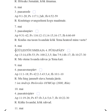
R: Hõisake Jumalale, kõik ilmamaa.
6. mai
3. paasareede
Ap 9:1-20; Ps 117:1,2ab; Jh 6:52-59
R: Kuulutage evangeeliumi kogu maailmale.
7. mai
3. paasalaupäev
Ap 9:31-42; Ps 116:12-13,14-15,16-17; Jh 6:60-69
R: Kuidas ma tasun Issandale kõik Tema heateod minu vastu?
8. mai
╬ÜLESTÕUSMISAJA 4. PÜHAPÄEV
Ap 13:14,43b-53; Ps 100:2,3,5; Ilm 7:9,14b-17; Jh 10:27-30
R: Me oleme Issanda rahvas ja Tema kari.
9. mai
4. paasaesmaspäev
Ap 11:1-18; Ps 42:2-3.43:3,4; Jh 10:1-10
R: Mu hing januneb elava Jumala järele.
† isa Andrejs Pavlovskis OFMCap (2000, Riia)
10. mai
4. paasateisipäev
Ap 11:19-26; Ps 87:1b-3,4-5,6-7; Jh 10:22-30
R: Kiitke Issandat, kõik rahvad.
11. mai