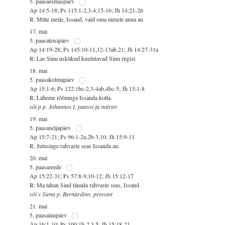
5. paasaesmaspäev
Ap 14:5-18; Ps 115:1-2,3-4,15-16; Jh 14:21-26
R: Mitte meile, Issand, vaid oma nimele anna au.
17. mai
5. paasateisipäev
Ap 14:19-28; Ps 145:10-11,12-13ab,21; Jh 14:27-31a
R: Las Sinu usklikud kuulutavad Sinu riigist.
18. mai
5. paasakolmapäev
Ap 15:1-6; Ps 122:1bc-2,3-4ab,4bc-5; Jh 15:1-8
R: Läheme rõõmuga Issanda kotta.
või p p. Johannes I, paavst ja märter
19. mai
5. paasaneljapäev
Ap 15:7-21; Ps 96:1-2a,2b-3,10; Jh 15:9-11
R: Jutustage rahvaste seas Issanda au.
20. mai
5. paasareede
Ap 15:22-31; Ps 57:8-9,10-12; Jh 15:12-17
R: Ma tahan Sind tänada rahvaste seas, Issand.
või v Siena p. Bernardino, preester
21. mai
5. paasalaupäev
Ap 16:1-10; Ps 100:1b-2,3,5; Jh 15:18-21