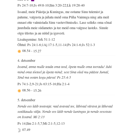
Ps 24:7-10;Js 49:8-10;Ilm 3:20-22;Lk 19:28-40
Issand, meie Päästja ja Kuningas, me ootame Sinu tulemist ja
palume, valgusta ja juhata meid oma Püha Vaimuga ning aita meil
ennast ette valmistada Sinu vastuvõtmiseks. Lase selleks oma sõnal
juurduda meie südametes ja tee meid oma valguse lasteks. Sinule
olgu ülistus ja au nüüd ja igavesti.
Lisalugemine: Srk 51:1-12
Õhtul: Ps 24:1-6;1Aj 17:1-5,11-14;Ps 24:1-6;Js 52:1-3
08.54
-
15.27
4. detsember
Issand, anna mulle teada oma teed, õpeta mulle oma teeradu! Juhi
mind oma tõeteel ja õpeta mind; sest Sina oled mu pääste Jumal,
Sind ma ootan kogu päeva! Ps 25:4-5
Ps 74:1-2,9-21;Js 63:15-16;Ha 2:1-4
08.56
-
15.26
5. detsember
Nende ees käib teeavaja: nad avavad tee, läbivad värava ja lähevad
sealtkaudu välja. Nende ees käib nende kuningas ja nende eesotsas
on Issand. Mi 2:13
Ps 14;Ilm 2:1-5,7;Mi 2:1-5,12-13
07.49