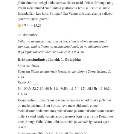
jõulusõnumis meiegi südametesse, täitku meid tõelise rõõmuga ning
avagu meie huuled Sind kiitma ja ülistama Jeesuse Kristuse, meie
Issanda läbi, kes koos Sinuga Püha Vaimu ühtsuses elab ja valitseb
igavesest ajast igavesti.
09.18
-
15.23
25. detsember
Selles on armastus - ei, mitte selles, et meie oleme armastanud
Jumalat, vaid et Tema on armastanud meid ja on läkitanud oma
Poja lepitusohvriks meie pattude eest. 1Jh 4:10
Kristuse sündimispüha ehk 1. jõulupüha
Sõna sai lihaks
Sõna sai lihaks ja elas meie keskel, ja me nägime Tema kirkust. Jh
1:14
KLPR 31
Ps 100;Js 52:7-10 või Js 11:1-9;Hb 1:1-3(4-12) või 1Jh 4:9-16;Jh
1:1-14
Kõigeväeline Jumal, Sinu igavene Sõna on saanud lihaks ja Temas
on meile paistnud Sinu kirkus. Ava meie südamed, et me
mõistaksime seda imet ning ülistaksime ja kuulutaksime Sinu päästet,
mille Sa oled meile valmistanud Jeesuses Kristuses, Sinu Pojas, kes
koos Sinuga Püha Vaimu ühtsuses elab ja valitseb igavesest ajast
igavesti.
Lisalugemine: Trk 10:1-9,15-16 või Trk 16:20-29