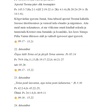
Apostel Tooma päev ehk toomapäev
Ps 145:3-7;Ha 2:1-4;Ef 2:19-22 (v 2Kr 4:1-6);Jh 20:24-29 (v Jh
14:1-6);
Kõigeväeline igavene Jumal, Sina lubasid apostel Toomal kahelda
Jeesuse ülestõusmises ja veensid teda sõnades ja nägemises. Aita
meid meie uskmatuses, et me võiksime ometi kindlalt uskuda ja
tunnistada Kristust oma Jumalaks ja Issandaks, kes koos Sinuga
Püha Vaimu ühtsuses elab ja valitseb igavesest ajast igavesti.
09.17
-
15.21
22. detsember
Õigus käib Tema eel ja järgib Tema samme. Ps 85:14
Ps 79:9-10a,11,13;Jh 19:17-22;Js 44:21-27
talv
05.28
09.17
-
15.22
23. detsember
„Tema peab kasvama, aga mina pean kahanema.“ Jh 3:30
Ps 42:2-6;Js 45:22-25;
Õhtul: Ps 24:1-6;Js 40:9-11
09.18
-
15.22
24. detsember