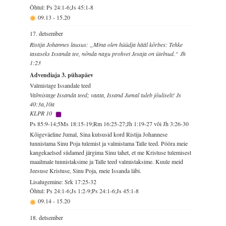
Õhtul: Ps 24:1-6;Js 45:1-8
09.13
-
15.20
17. detsember
Ristija Johannes lausus: „Mina olen hüüdja hääl kõrbes: Tehke
tasaseks Issanda tee, nõnda nagu prohvet Jesaja on ütelnud.“ Jh
1:23
Advendiaja 3. pühapäev
Valmistage Issandale teed
Valmistage Issanda teed; vaata, Issand Jumal tuleb jõuliselt! Js
40:3a,10a
KLPR 10
Ps 85:9-14;5Ms 18:15-19;Rm 16:25-27;Jh 1:19-27 või Jh 3:26-30
Kõigeväeline Jumal, Sina kutsusid kord Ristija Johannese
tunnistama Sinu Poja tulemist ja valmistama Talle teed. Pööra meie
kangekaelsed südamed järgima Sinu tahet, et me Kristuse tulemisest
maailmale tunnistaksime ja Talle teed valmistaksime. Kuule meid
Jeesuse Kristuse, Sinu Poja, meie Issanda läbi.
Lisalugemine: Srk 17:25-32
Õhtul: Ps 24:1-6;Js 1:2-9;Ps 24:1-6;Js 45:1-8
09.14
-
15.20
18. detsember