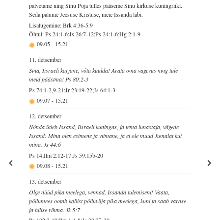
palvetame ning Sinu Poja tulles pääseme Sinu kirkuse kuningriiki.
Seda palume Jeesuse Kristuse, meie Issanda läbi.
Lisalugemine: Brk 4:36-5:9
Õhtul: Ps 24:1-6;Js 26:7-12;Ps 24:1-6;Hg 2:1-9
09.05
-
15.21
11. detsember
Sina, Iisraeli karjane, võta kuulda! Ärata oma vägevus ning tule
meid päästma! Ps 80:2-3
Ps 74:1-2,9-21;Jr 23:19-22;Js 64:1-3
09.07
-
15.21
12. detsember
Nõnda ütleb Issand, Iisraeli kuningas, ja tema lunastaja, vägede
Issand: Mina olen esimene ja viimane, ja ei ole muud Jumalat kui
mina. Js 44:6
Ps 14;Ilm 2:12-17;Js 59:15b-20
09.08
-
15.21
13. detsember
Olge nüüd pika meelega, vennad, Issanda tulemiseni! Vaata,
põllumees ootab kallist põlluvilja pika meelega, kuni ta saab varase
ja hilise vihma. Jk 5:7