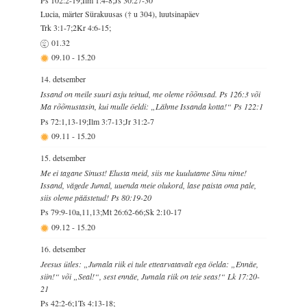
Ps 102:2-19;Ilm 1:4-8;Js 30:27-30
Lucia, märter Sürakuusas († u 304), luutsinapäev
Trk 3:1-7;2Kr 4:6-15;
01.32
09.10
-
15.20
14. detsember
Issand on meile suuri asju teinud, me oleme rõõmsad. Ps 126:3 või
Ma rõõmustasin, kui mulle öeldi: „Lähme Issanda kotta!“ Ps 122:1
Ps 72:1,13-19;Ilm 3:7-13;Jr 31:2-7
09.11
-
15.20
15. detsember
Me ei tagane Sinust! Elusta meid, siis me kuulutame Sinu nime!
Issand, vägede Jumal, uuenda meie olukord, lase paista oma pale,
siis oleme päästetud! Ps 80:19-20
Ps 79:9-10a,11,13;Mt 26:62-66;Sk 2:10-17
09.12
-
15.20
16. detsember
Jeesus ütles: „Jumala riik ei tule ettearvatavalt ega öelda: „Ennäe,
siin!“ või „Seal!“, sest ennäe, Jumala riik on teie seas!“ Lk 17:20-
21
Ps 42:2-6;1Ts 4:13-18;