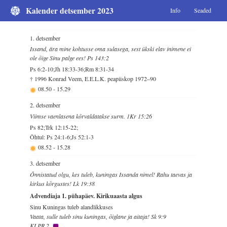
Kalender detsember 2023
Info
Seaded
1. detsember
Issand, ära mine kohtusse oma sulasega, sest ükski elav inimene ei
ole õige Sinu palge ees! Ps 143:2
Ps 6:2-10;Jh 18:33-36;Rm 8:31-34
† 1996 Konrad Veem, E.E.L.K. peapiiskop 1972–90
08.50
-
15.29
2. detsember
Viimse vaenlasena kõrvaldatakse surm. 1Kr 15:26
Ps 82;Trk 12:15-22;
Õhtul: Ps 24:1-6;Js 52:1-3
08.52
-
15.28
3. detsember
Õnnistatud olgu, kes tuleb, kuningas Issanda nimel! Rahu taevas ja
kirkus kõrgustes! Lk 19:38
Advendiaja 1. pühapäev. Kirikuaasta algus
Sinu Kuningas tuleb alandlikkuses
Vaata, sulle tuleb sinu kuningas, õiglane ja aitaja! Sk 9:9
KLPR 2