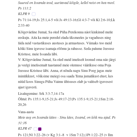
Suured on Issanda teod, uuritavad kõigile, kellel neist on hea meel.
Ps 111:2
KLPR 9
Ps 71:14-19;Js 25:1,4-5 või Js 49:13-16;Gl 4:3-7 või Kl 2:6-10;Lk
2:33-40
Kõigeväeline Jumal, Sa oled Püha Perekonna näol kinkinud meile
eeskuju. Aita ka meie peredel elada üksmeeles ja vagaduses ning
liida neid vastastikuses austuses ja armastuses. Viimaks too meid
kõiki Sinu igavese isamaja rõõmu ja rahusse. Seda palume Jeesuse
Kristuse, meie Issanda läbi.
V: Kõigeväeline Jumal, Sa oled meid imeliselt loonud oma näo järgi
ja veelgi imelisemalt taastanud meie olemuse väärikuse oma Poja
Jeesuse Kristuse läbi. Anna, et nõnda nagu Sinu Poeg jagas meie
inimlikkust, võiksime meiegi osa saada Tema jumalikust elust, kes
nüüd koos Sinuga Püha Vaimu ühtsuses elab ja valitseb igavesest
ajast igavesti.
Lisalugemine: Srk 3:3-7,14-17a
Õhtul: Ps 135:1-9,15-21;Js 49:17-23;Ps 135:1-9,15-21;1Sm 2:18-
20,26
Vana-aasta
Meie aeg on Issanda kätes - Sinu käes, Issand, on kõik mu ajad. Ps
31:16
KLPR 47
Ps 121;Nl 3:22–26 (v Kg 3:1–8 v 1Sm 7:12);1Pt 1:22–25 (v Ilm