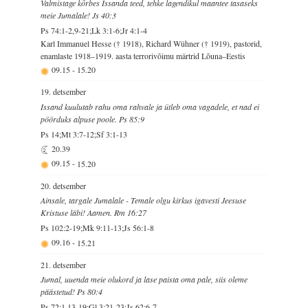
Valmistage kõrbes Issanda teed, tehke lagendikul maantee tasaseks
meie Jumalale! Js 40:3
Ps 74:1-2,9-21;Lk 3:1-6;Jr 4:1-4
Karl Immanuel Hesse († 1918), Richard Wühner († 1919), pastorid,
enamlaste 1918–1919. aasta terrorivõimu märtrid Lõuna–Eestis
09.15
-
15.20
19. detsember
Issand kuulutab rahu oma rahvale ja ütleb oma vagadele, et nad ei
pöörduks alpuse poole. Ps 85:9
Ps 14;Mt 3:7-12;Sf 3:1-13
20.39
09.15
-
15.20
20. detsember
Ainsale, targale Jumalale - Temale olgu kirkus igavesti Jeesuse
Kristuse läbi! Aamen. Rm 16:27
Ps 102:2-19;Mk 9:11-13;Js 56:1-8
09.16
-
15.21
21. detsember
Jumal, uuenda meie olukord ja lase paista oma pale, siis oleme
päästetud! Ps 80:4
Ps 72:1,13-19;Gl 3:21-23;Js 62:6-7