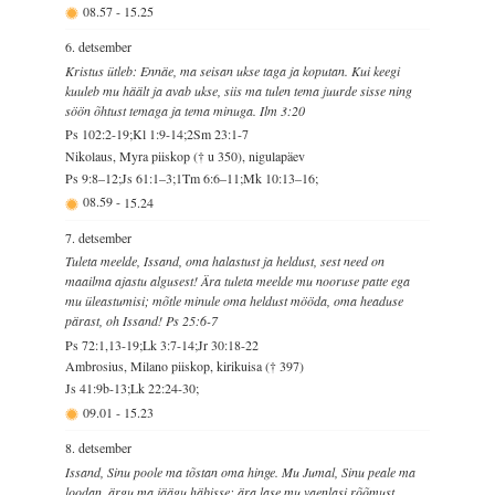
08.57
-
15.25
6. detsember
Kristus ütleb: Ennäe, ma seisan ukse taga ja koputan. Kui keegi
kuuleb mu häält ja avab ukse, siis ma tulen tema juurde sisse ning
söön õhtust temaga ja tema minuga. Ilm 3:20
Ps 102:2-19;Kl 1:9-14;2Sm 23:1-7
Nikolaus, Myra piiskop († u 350), nigulapäev
Ps 9:8–12;Js 61:1–3;1Tm 6:6–11;Mk 10:13–16;
08.59
-
15.24
7. detsember
Tuleta meelde, Issand, oma halastust ja heldust, sest need on
maailma ajastu algusest! Ära tuleta meelde mu nooruse patte ega
mu üleastumisi; mõtle minule oma heldust mööda, oma headuse
pärast, oh Issand! Ps 25:6-7
Ps 72:1,13-19;Lk 3:7-14;Jr 30:18-22
Ambrosius, Milano piiskop, kirikuisa († 397)
Js 41:9b-13;Lk 22:24-30;
09.01
-
15.23
8. detsember
Issand, Sinu poole ma tõstan oma hinge. Mu Jumal, Sinu peale ma
loodan, ärgu ma jäägu häbisse; ära lase mu vaenlasi rõõmust