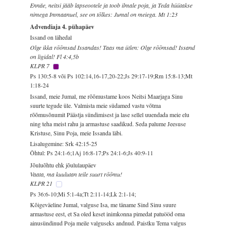
Ennäe, neitsi jääb lapseootele ja toob ilmale poja, ja Teda hüütakse
nimega Immaanuel, see on tõlkes: Jumal on meiega. Mt 1:23
Advendiaja 4. pühapäev
Issand on lähedal
Olge ikka rõõmsad Issandas! Taas ma ütlen: Olge rõõmsad! Issand
on ligidal! Fl 4:4,5b
KLPR 7
Ps 130:5-8 või Ps 102:14,16-17,20-22;Js 29:17-19;Rm 15:8-13;Mt
1:18-24
Issand, meie Jumal, me rõõmustame koos Neitsi Maarjaga Sinu
suurte tegude üle. Valmista meie südamed vastu võtma
rõõmusõnumit Päästja sündimisest ja lase sellel uuendada meie elu
ning teha meist rahu ja armastuse saadikud. Seda palume Jeesuse
Kristuse, Sinu Poja, meie Issanda läbi.
Lisalugemine: Srk 42:15-25
Õhtul: Ps 24:1-6;1Aj 16:8-17;Ps 24:1-6;Js 40:9-11
Jõuluõhtu ehk jõululaupäev
Vaata, ma kuulutan teile suurt rõõmu!
KLPR 21
Ps 36:6-10;Mi 5:1-4a;Tt 2:11-14;Lk 2:1-14;
Kõigeväeline Jumal, valguse Isa, me täname Sind Sinu suure
armastuse eest, et Sa oled keset inimkonna pimedat patuööd oma
ainusündinud Poja meile valguseks andnud. Paistku Tema valgus