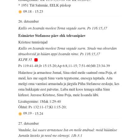
* 1951 Tiit Salumäe, EELK piiskop
09.18
-
15.23
26. detsember
Kallis on Issanda meelest Tema vagade surm. Ps 116:15,17
Esimärter Stefanose päev ehk tehvanipäev
Kristuse tunnistajad
Kallis on Issanda meelest Tema vagade surm. Sinule ma ohverdan
tänuohvreid ja hüüan appi Issanda nime. Ps 116:15,17
KLPR 35
Ps 119:41-48;Jr 15:15-20;Ap 6:8,11-15; 7:51-60;Mt 23:34-39
Halastuse ja armastuse Jumal, Sina oled meile saatnud oma Poja, et
meid, kes me sageli Sinu vastu tegutseme, enesega lepitada. Aita
meilgi oma vaenlasi armastada ja järgida Püha Stefanose eeskuju, kes
oma hukkajate eest palvetas. Luba meil koos temaga näha Sinu
kirkust. Jeesuse Kristuse, Sinu Poja, meie Issanda läbi.
Lisalugemine: 1Mak 1:29-40
Õhtul: Ps 132:11-17;Kl 1:15-20;
09.19
-
15.24
27. detsember
Vaadake, kui suure armastuse Isa on meile andnud: meid hüütakse
Jumala lasteks ja need me olemegi. 1Jh 3:1