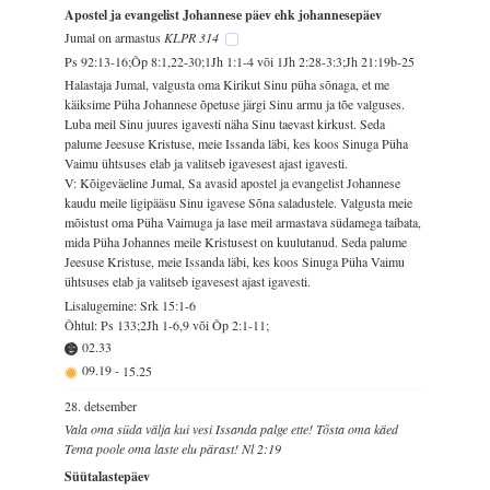
Apostel ja evangelist Johannese päev ehk johannesepäev
Jumal on armastus
KLPR 314
Ps 92:13-16;Õp 8:1,22-30;1Jh 1:1-4 või 1Jh 2:28-3:3;Jh 21:19b-25
Halastaja Jumal, valgusta oma Kirikut Sinu püha sõnaga, et me
käiksime Püha Johannese õpetuse järgi Sinu armu ja tõe valguses.
Luba meil Sinu juures igavesti näha Sinu taevast kirkust. Seda
palume Jeesuse Kristuse, meie Issanda läbi, kes koos Sinuga Püha
Vaimu ühtsuses elab ja valitseb igavesest ajast igavesti.
V: Kõigeväeline Jumal, Sa avasid apostel ja evangelist Johannese
kaudu meile ligipääsu Sinu igavese Sõna saladustele. Valgusta meie
mõistust oma Püha Vaimuga ja lase meil armastava südamega taibata,
mida Püha Johannes meile Kristusest on kuulutanud. Seda palume
Jeesuse Kristuse, meie Issanda läbi, kes koos Sinuga Püha Vaimu
ühtsuses elab ja valitseb igavesest ajast igavesti.
Lisalugemine: Srk 15:1-6
Õhtul: Ps 133;2Jh 1-6,9 või Õp 2:1-11;
02.33
09.19
-
15.25
28. detsember
Vala oma süda välja kui vesi Issanda palge ette! Tõsta oma käed
Tema poole oma laste elu pärast! Nl 2:19
Süütalastepäev