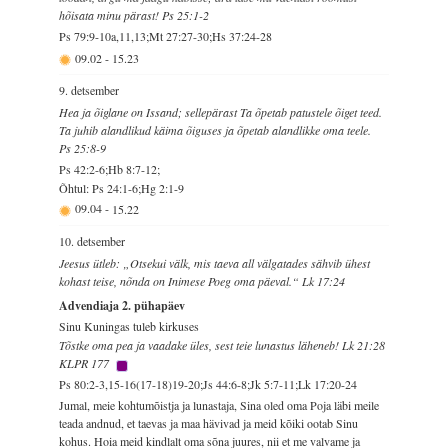
hõisata minu pärast! Ps 25:1-2
Ps 79:9-10a,11,13;Mt 27:27-30;Hs 37:24-28
09.02
-
15.23
9. detsember
Hea ja õiglane on Issand; sellepärast Ta õpetab patustele õiget teed.
Ta juhib alandlikud käima õiguses ja õpetab alandlikke oma teele.
Ps 25:8-9
Ps 42:2-6;Hb 8:7-12;
Õhtul: Ps 24:1-6;Hg 2:1-9
09.04
-
15.22
10. detsember
Jeesus ütleb: „Otsekui välk, mis taeva all välgatades sähvib ühest
kohast teise, nõnda on Inimese Poeg oma päeval.“ Lk 17:24
Advendiaja 2. pühapäev
Sinu Kuningas tuleb kirkuses
Tõstke oma pea ja vaadake üles, sest teie lunastus läheneb! Lk 21:28
KLPR 177
Ps 80:2-3,15-16(17-18)19-20;Js 44:6-8;Jk 5:7-11;Lk 17:20-24
Jumal, meie kohtumõistja ja lunastaja, Sina oled oma Poja läbi meile
teada andnud, et taevas ja maa hävivad ja meid kõiki ootab Sinu
kohus. Hoia meid kindlalt oma sõna juures, nii et me valvame ja