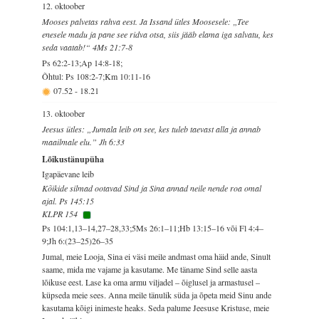
12. oktoober
Mooses palvetas rahva eest. Ja Issand ütles Moosesele: „Tee
enesele madu ja pane see ridva otsa, siis jääb elama iga salvatu, kes
seda vaatab!“ 4Ms 21:7-8
Ps 62:2-13;Ap 14:8-18;
Õhtul: Ps 108:2-7;Km 10:11-16
07.52
-
18.21
13. oktoober
Jeesus ütles: „Jumala leib on see, kes tuleb taevast alla ja annab
maailmale elu.” Jh 6:33
Lõikustänupüha
Igapäevane leib
Kõikide silmad ootavad Sind ja Sina annad neile nende roa omal
ajal. Ps 145:15
KLPR 154
Ps 104:1,13–14,27–28,33;5Ms 26:1–11;Hb 13:15–16 või Fl 4:4–
9;Jh 6:(23–25)26–35
Jumal, meie Looja, Sina ei väsi meile andmast oma häid ande, Sinult
saame, mida me vajame ja kasutame. Me täname Sind selle aasta
lõikuse eest. Lase ka oma armu viljadel – õiglusel ja armastusel –
küpseda meie sees. Anna meile tänulik süda ja õpeta meid Sinu ande
kasutama kõigi inimeste heaks. Seda palume Jeesuse Kristuse, meie