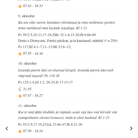
07.43
-
18.33
9. oktoober
Ka teie olite varem Jumalast võõrdunud ja oma mõtlemise poolest
tema vaenlased oma kurjade tegudega. Kl 1:21
Ps 59:2-5,10-11,17-18;2Ms 32:1-6,15-20;Jh 6:66-69
Denis e Dionysius, Pariisi piiskop, ja ta kaaslased, märtrid († u 250)
Ps 117;Ef 4:1–7,11–13;Mt 23:8–12;
07.45
-
18.30
10. oktoober
Issanda parem käsi on tõusnud kõrgele, Issanda parem käsi teeb
vägevaid tegusid! Ps 118:16
Ps 125:1-4;Jd 1-2, 20-25;Jr 17:13-17
21.55
07.47
-
18.27
11. oktoober
Kui te vaid jääte kindlaks ja rajatuks usule ega lase end kõrvale viia
evangeeliumis olevast lootusest, mida te olete kuulnud. Kl 1:23
Ps 55:2-9,17-19,23;Lk 23:46-47;Jh 8:21-30
07.50
-
18.24