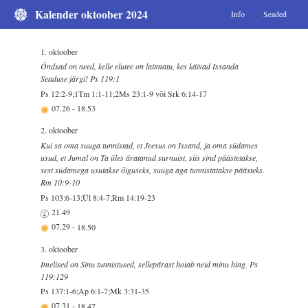
Kalender oktoober 2024
Info
Seaded
1. oktoober
Õndsad on need, kelle elutee on laitmatu, kes käivad Issanda
Seaduse järgi! Ps 119:1
Ps 12:2-9;1Tm 1:1-11;2Ms 23:1-9 või Srk 6:14-17
07.26
-
18.53
2. oktoober
Kui sa oma suuga tunnistad, et Jeesus on Issand, ja oma südames
usud, et Jumal on Ta üles äratanud surnuist, siis sind päästetakse,
sest südamega usutakse õiguseks, suuga aga tunnistatakse päästeks.
Rm 10:9-10
Ps 103:6-13;Ül 8:4-7;Rm 14:19-23
21.49
07.29
-
18.50
3. oktoober
Imelised on Sinu tunnistused, sellepärast hoiab neid minu hing. Ps
119:129
Ps 137:1-6;Ap 6:1-7;Mk 3:31-35
07.31
-
18.47