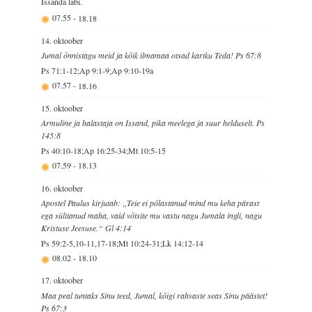
Issanda läbi.
07.55
-
18.18
14. oktoober
Jumal õnnistagu meid ja kõik ilmamaa otsad kartku Teda! Ps 67:8
Ps 71:1-12;Ap 9:1-9;Ap 9:10-19a
07.57
-
18.16
15. oktoober
Armuline ja halastaja on Issand, pika meelega ja suur helduselt. Ps
145:8
Ps 40:10-18;Ap 16:25-34;Mt 10:5-15
07.59
-
18.13
16. oktoober
Apostel Paulus kirjutab: „Teie ei põlastanud mind mu keha pärast
ega sülitanud maha, vaid võtsite mu vastu nagu Jumala ingli, nagu
Kristuse Jeesuse.“ Gl 4:14
Ps 59:2-5,10-11,17-18;Mt 10:24-31;Lk 14:12-14
08.02
-
18.10
17. oktoober
Maa peal tuntaks Sinu teed, Jumal, kõigi rahvaste seas Sinu päästet!
Ps 67:3