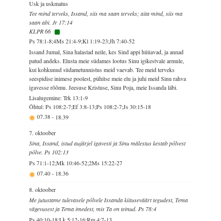
Usk ja uskmatus
Tee mind terveks, Issand, siis ma saan terveks; aita mind, siis ma
saan abi. Jr 17:14
KLPR 66
Ps 78:1-8;4Ms 21:4-9;Kl 1:19-23;Jh 7:40-52
Issand Jumal, Sina halastad neile, kes Sind appi hüüavad, ja annad
patud andeks. Elusta meie südames lootus Sinu igikestvale armule,
kui kohkunud südametunnistus meid vaevab. Tee meid terveks
seespidise inimese poolest, pühitse meie elu ja juhi meid Sinu rahva
igavesse rõõmu. Jeesuse Kristuse, Sinu Poja, meie Issanda läbi.
Lisalugemine: Trk 13:1-9
Õhtul: Ps 108:2-7;Ef 3:8-13;Ps 108:2-7;Js 30:15-18
07.38
-
18.39
7. oktoober
Sina, Issand, istud aujärjel igavesti ja Sinu mälestus kestab põlvest
põlve. Ps 102:13
Ps 71:1-12;Mk 10:46-52;2Ms 15:22-27
07.40
-
18.36
8. oktoober
Me jutustame tulevasele põlvele Issanda kiituseväärt tegudest, Tema
vägevusest ja Tema imedest, mis Ta on teinud. Ps 78:4
Ps 40:10-18;Lk 5:12-16;Rm 4:7-13