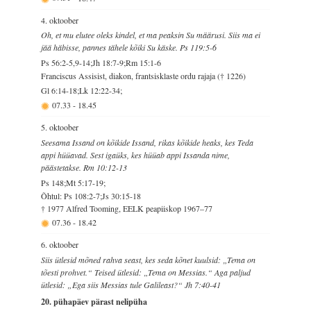
4. oktoober
Oh, et mu elutee oleks kindel, et ma peaksin Su määrusi. Siis ma ei
jää häbisse, pannes tähele kõiki Su käske. Ps 119:5-6
Ps 56:2-5,9-14;Jh 18:7-9;Rm 15:1-6
Franciscus Assisist, diakon, frantsisklaste ordu rajaja († 1226)
Gl 6:14-18;Lk 12:22-34;
07.33
-
18.45
5. oktoober
Seesama Issand on kõikide Issand, rikas kõikide heaks, kes Teda
appi hüüavad. Sest igaüks, kes hüüab appi Issanda nime,
päästetakse. Rm 10:12-13
Ps 148;Mt 5:17-19;
Õhtul: Ps 108:2-7;Js 30:15-18
† 1977 Alfred Tooming, EELK peapiiskop 1967–77
07.36
-
18.42
6. oktoober
Siis ütlesid mõned rahva seast, kes seda kõnet kuulsid: „Tema on
tõesti prohvet.“ Teised ütlesid: „Tema on Messias.“ Aga paljud
ütlesid: „Ega siis Messias tule Galileast?“ Jh 7:40-41
20. pühapäev pärast nelipüha