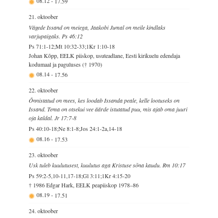
08.12
-
17.59
21. oktoober
Vägede Issand on meiega, Jaakobi Jumal on meile kindlaks
varjupaigaks. Ps 46:12
Ps 71:1-12;Mt 10:32-33;1Kr 1:10-18
Johan Kõpp, EELK piiskop, usuteadlane, Eesti kirikuelu edendaja
kodumaal ja paguluses († 1970)
08.14
-
17.56
22. oktoober
Õnnistatud on mees, kes loodab Issanda peale, kelle lootuseks on
Issand. Tema on otsekui vee äärde istutatud puu, mis ajab oma juuri
oja kaldal. Jr 17:7-8
Ps 40:10-18;Ne 8:1-8;Jos 24:1-2a,14-18
08.16
-
17.53
23. oktoober
Usk tuleb kuulutusest, kuulutus aga Kristuse sõna kaudu. Rm 10:17
Ps 59:2-5,10-11,17-18;Gl 3:11;1Kr 4:15-20
† 1986 Edgar Hark, EELK peapiiskop 1978–86
08.19
-
17.51
24. oktoober