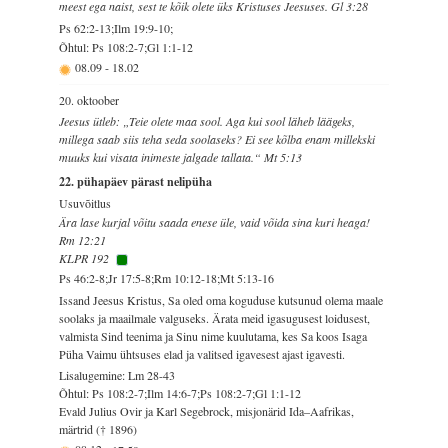
meest ega naist, sest te kõik olete üks Kristuses Jeesuses. Gl 3:28
Ps 62:2-13;Ilm 19:9-10;
Õhtul: Ps 108:2-7;Gl 1:1-12
08.09
-
18.02
20. oktoober
Jeesus ütleb: „Teie olete maa sool. Aga kui sool läheb läägeks,
millega saab siis teha seda soolaseks? Ei see kõlba enam millekski
muuks kui visata inimeste jalgade tallata.“ Mt 5:13
22. pühapäev pärast nelipüha
Usuvõitlus
Ära lase kurjal võitu saada enese üle, vaid võida sina kuri heaga!
Rm 12:21
KLPR 192
Ps 46:2-8;Jr 17:5-8;Rm 10:12-18;Mt 5:13-16
Issand Jeesus Kristus, Sa oled oma koguduse kutsunud olema maale
soolaks ja maailmale valguseks. Ärata meid igasugusest loidusest,
valmista Sind teenima ja Sinu nime kuulutama, kes Sa koos Isaga
Püha Vaimu ühtsuses elad ja valitsed igavesest ajast igavesti.
Lisalugemine: Lm 28-43
Õhtul: Ps 108:2-7;Ilm 14:6-7;Ps 108:2-7;Gl 1:1-12
Evald Julius Ovir ja Karl Segebrock, misjonärid Ida–Aafrikas,
märtrid († 1896)