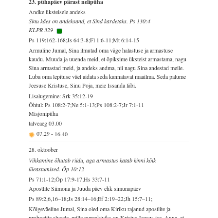
23. pühapäev pärast nelipüha
Andke üksteisele andeks
Sinu käes on andeksand, et Sind kardetaks. Ps 130:4
KLPR 329
Ps 119:162-168;Js 64:3-8;Fl 1:6-11;Mt 6:14-15
Armuline Jumal, Sina ilmutad oma väge halastuse ja armastuse
kaudu. Muuda ja uuenda meid, et õpiksime üksteist armastama, nagu
Sina armastad meid, ja andeks andma, nii nagu Sina andestad meile.
Luba oma lepituse väel aidata seda kannatavat maailma. Seda palume
Jeesuse Kristuse, Sinu Poja, meie Issanda läbi.
Lisalugemine: Srk 35:12-19
Õhtul: Ps 108:2-7;Ne 5:1-13;Ps 108:2-7;Jr 7:1-11
Misjonipüha
talveaeg
03.00
07.29
-
16.40
28. oktoober
Vihkamine õhutab riidu, aga armastus katab kinni kõik
üleastumised. Õp 10:12
Ps 71:1-12;Õp 17:9-17;Hs 33:7-11
Apostlite Siimona ja Juuda päev ehk simunapäev
Ps 89:2,6,16–18;Js 28:14–16;Ef 2:19–22;Jh 15:7–11;
Kõigeväeline Jumal, Sina oled oma Kiriku rajanud apostlite ja
prohvetite alusele, mille nurgakiviks on Kristus Jeesus ise. Anna, et