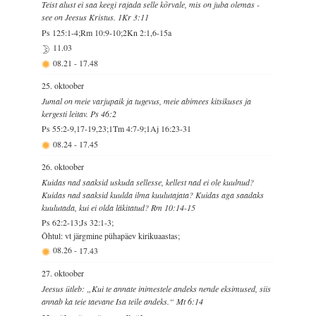
Teist alust ei saa keegi rajada selle kõrvale, mis on juba olemas -
see on Jeesus Kristus. 1Kr 3:11
Ps 125:1-4;Rm 10:9-10;2Kn 2:1,6-15a
11.03
08.21
-
17.48
25. oktoober
Jumal on meie varjupaik ja tugevus, meie abimees kitsikuses ja
kergesti leitav. Ps 46:2
Ps 55:2-9,17-19,23;1Tm 4:7-9;1Aj 16:23-31
08.24
-
17.45
26. oktoober
Kuidas nad saaksid uskuda sellesse, kellest nad ei ole kuulnud?
Kuidas nad saaksid kuulda ilma kuulutajata? Kuidas aga saadaks
kuulutada, kui ei olda läkitatud? Rm 10:14-15
Ps 62:2-13;Js 32:1-3;
Õhtul: vt järgmine pühapäev kirikuaastas;
08.26
-
17.43
27. oktoober
Jeesus ütleb: „Kui te annate inimestele andeks nende eksimused, siis
annab ka teie taevane Isa teile andeks.“ Mt 6:14