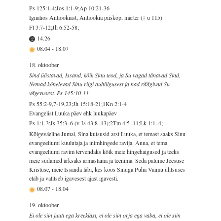
Ps 125:1-4;Jos 1:1-9;Ap 10:21-36
Ignatios Antiookiast, Antiookia piiskop, märter († u 115)
Fl 3:7-12;Jh 6:52-58;
14.26
08.04
-
18.07
18. oktoober
Sind ülistavad, Issand, kõik Sinu teod, ja Su vagad tänavad Sind.
Nemad kõnelevad Sinu riigi auhiilgusest ja nad räägivad Su
vägevusest. Ps 145:10-11
Ps 55:2-9,7-19,23;Jh 15:18-21;1Kn 2:1-4
Evangelist Luuka päev ehk luukapäev
Ps 1:1-3;Js 35:3–6 (v Js 43:8–13);2Tm 4:5–11;Lk 1:1–4;
Kõigeväeline Jumal, Sina kutsusid arst Luuka, et temast saaks Sinu
evangeeliumi kuulutaja ja inimhingede ravija. Anna, et tema
evangeeliumi ravim tervendaks kõik meie hingehaigused ja teeks
meie südamed ärksaks armastama ja teenima. Seda palume Jeesuse
Kristuse, meie Issanda läbi, kes koos Sinuga Püha Vaimu ühtsuses
elab ja valitseb igavesest ajast igavesti.
08.07
-
18.04
19. oktoober
Ei ole siin juuti ega kreeklast, ei ole siin orja ega vaba, ei ole siin