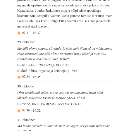
me nende õpetuse kaudu saame usuosaduses üheks ja koos Siimon
Kananaiose, Juudas Jaakobuse poja ja kõigi teiste apostlitega
kasvame Sinu templiks Vaimus. Seda palume Jeesuse Kristuse, meie
Issanda läbi, kes koos Sinuga Püha Vaimu ühtsuses elab ja valitseb
igavesest ajast igavesti.
07.31
-
16.37
29. oktoober
Me kõik oleme saanud rüvedaks ja kõik meie õigused on määrdunud
riide sarnased; me kõik oleme närtsinud nagu lehed ja meie süü
kannab meid ära otsekui tuul. Js 64:5
Ps 40:10-18;Jh 20:21-23;Ii 19:1-5,21
Rudolf Tobias, organist ja helilooja († 1918)
07.34
-
16.35
30. oktoober
Olen veendunud selles, et see, kes teis on alustanud head tööd,
lõpetab selle enne Kristuse Jeesuse päeva. Fl 1:6
Ps 59:2-5,10-11,17-18;Mt 7:1-5;1Ms 33:1-11
07.36
-
16.32
31. oktoober
Ma tahan rääkida su tunnistustest kuningate ees ja mitte häbeneda.