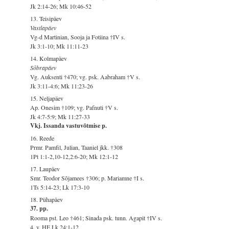
Jk 2:14-26; Mk 10:46-52
13. Teisipäev
Vastlapäev
Vg-d Martinian, Sooja ja Fotiina †IV s.
Jk 3:1-10; Mk 11:11-23
14. Kolmapäev
Sõbrapäev
Vg. Auksenti †470; vg. psk. Aabraham †V s.
Jk 3:11-4:6; Mk 11:23-26
15. Neljapäev
Ap. Onesim †109; vg. Pafnuti †V s.
Jk 4:7-5:9; Mk 11:27-33
Vkj. Issanda vastuvõtmise p.
16. Reede
Prmr. Pamfil, Julian, Taaniel jkk. †308
1Pt 1:1-2,10-12,2:6-20; Mk 12:1-12
17. Laupäev
Smr. Teodor Sõjamees †306; p. Mariamne †I s.
1Ts 5:14-23; Lk 17:3-10
18. Pühapäev
37. pp.
Rooma pst. Leo †461; Sinada psk. tunn. Agapit †IV s.
4. v. HE Lk 24:1-12