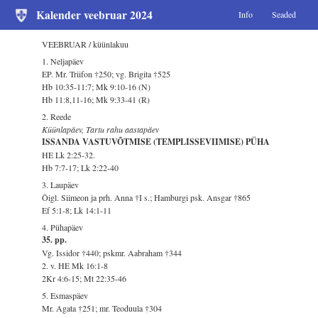
Kalender veebruar 2024
Info
Seaded
VEEBRUAR / küünlakuu
1. Neljapäev
EP. Mr. Triifon †250; vg. Brigita †525
Hb 10:35-11:7; Mk 9:10-16 (N)
Hb 11:8,11-16; Mk 9:33-41 (R)
2. Reede
Küünlapäev, Tartu rahu aastapäev
ISSANDA VASTUVÕTMISE (TEMPLISSEVIIMISE) PÜHA
HE Lk 2:25-32.
Hb 7:7-17; Lk 2:22-40
3. Laupäev
Õigl. Siimeon ja prh. Anna †I s.; Hamburgi psk. Ansgar †865
Ef 5:1-8; Lk 14:1-11
4. Pühapäev
35. pp.
Vg. Issidor †440; pskmr. Aabraham †344
2. v. HE Mk 16:1-8
2Kr 4:6-15; Mt 22:35-46
5. Esmaspäev
Mr. Agata †251; mr. Teoduula †304