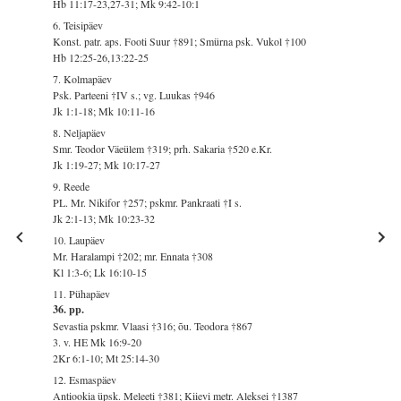
Hb 11:17-23,27-31; Mk 9:42-10:1
6. Teisipäev
Konst. patr. aps. Footi Suur †891; Smürna psk. Vukol †100
Hb 12:25-26,13:22-25
7. Kolmapäev
Psk. Parteeni †IV s.; vg. Luukas †946
Jk 1:1-18; Mk 10:11-16
8. Neljapäev
Smr. Teodor Väeülem †319; prh. Sakaria †520 e.Kr.
Jk 1:19-27; Mk 10:17-27
9. Reede
PL. Mr. Nikifor †257; pskmr. Pankraati †I s.
Jk 2:1-13; Mk 10:23-32
10. Laupäev
Mr. Haralampi †202; mr. Ennata †308
Kl 1:3-6; Lk 16:10-15
11. Pühapäev
36. pp.
Sevastia pskmr. Vlaasi †316; õu. Teodora †867
3. v. HE Mk 16:9-20
2Kr 6:1-10; Mt 25:14-30
12. Esmaspäev
Antiookia üpsk. Meleeti †381; Kiievi metr. Aleksei †1387