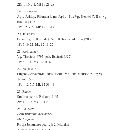
2Kr 6:16-7:1; Mt 15:21-28
19. Esmaspäev
Ap-d Arhipp, Fiilemon ja mr. Apfia †I s.; Vg. Dositei †VII s.; vg.
Ravula †530
1Pt 3:21-3:9; Mk 12:13-17
20. Teisipäev
Petseri vgmr. Korniili †1570; Kataania psk. Leo †780
1Pt 3:10-22; Mk 12:18-27
21. Kolmapäev
Vg. Timoteus †795; psk. Eustaati †337
1Pt 4:1-11; Mk 12:28-37
22. Neljapäev
Eugeni värava mr-te säilm. leidm. IV s.; mr. Mauriiki †305; vg.
Talassi †V s.
1Pt 4:12-5:5; Mk 12:38-44
23. Reede
Smürna pskmr. Polikarp †167
2Pt 1:1-10; Mk 13:1-8
24. Laupäev
Eesti Vabariigi aastapäev
Madisepäev
Ristija Johannese pea 1. ja 2. leidmine
2Tm 2:11-19; Lk 18:2-8