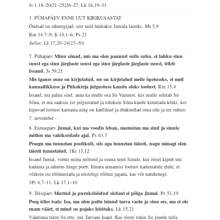
Js 1,18–20(21–25)26–27; Lk 16,19–31
3. PÜHAPÄEV ENNE UUT KIRIKUAASTAT
Õndsad on rahutegijad, sest neid hüütakse Jumala lasteks.
Mt 5,9
Rm 14,7–9; Ii 14,1–6; Ps 21
Jutlus: Lk 17,20–24(25–30)
7. Pühapäev
Minu sõnad, mis ma olen pannud sulle suhu, ei lahku sinu
suust ega sinu järglaste suust ega sinu järglaste järglaste suust, ütleb
Issand.
Js 59,21
Mis iganes enne on kirjutatud, see on kirjutatud meile õpetuseks, et meil
kannatlikkuse ja Pühakirja julgustuse kaudu oleks lootust.
Rm 15,4
Issand, ma palun sind, anna ka mulle osa Su Vaimust, kes mulle seletab Su
Sõna, et ma saaksin ise julgustatud ja tohiksin Sõna kaudu kinnitada kõiki, kes
kipuvad lootust kaotama ning on kartlikud ja ebakindlad oma sihi ja tee suhtes.
7. november - .
8. Esmaspäev
Jumal, kui ma voodis leban, meenutan ma sind ja sinule
mõtlen ma vahikordade ajal.
Ps 63,7
Praegu ma tunnetan poolikult, siis aga tunnetan täiesti, nagu minagi olen
täiesti tunnetatud.
1Kr 13,12
Issand Jumal, vormi minu mõtteid ja suuna need Sinule, kui öösel kipub uni
kaduma ja rahutus hinge poeb. Ilmuta aimamisi lootust kadumatule elule, et
võiksin ise rõõmustada ja teistelegi rõõmu jagada, kas või natukenegi.
1Pt 4,7–11; Lk 17,1–10
9. Teisipäev
Murtud ja purukslöödud südant ei põlga Jumal.
Ps 51,19
Poeg ütles isale: Isa, ma olen pattu teinud taeva vastu ja sinu ees, ma ei ole
enam väärt, et mind su pojaks hüütaks.
Lk 15,21
Väärituna tulen Su ette, mu Taevane Isand. Kas tõesti tohin Su juurde tulla