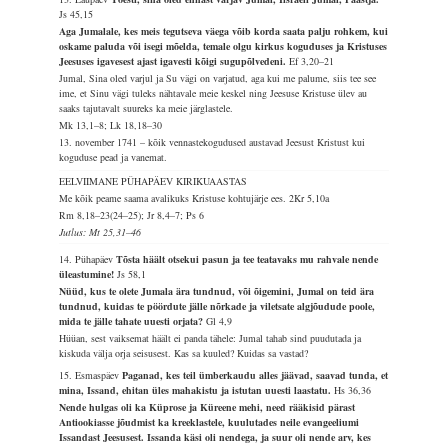
Js 45,15
Aga Jumalale, kes meis tegutseva väega võib korda saata palju rohkem, kui
oskame paluda või isegi mõelda, temale olgu kirkus koguduses ja Kristuses
Jeesuses igavesest ajast igavesti kõigi sugupõlvedeni.
Ef 3,20–21
Jumal, Sina oled varjul ja Su vägi on varjatud, aga kui me palume, siis tee see
ime, et Sinu vägi tuleks nähtavale meie keskel ning Jeesuse Kristuse ülev au
saaks tajutavalt suureks ka meie järglastele.
Mk 13,1–8; Lk 18,18–30
13. november 1741 – kõik vennastekogudused austavad Jeesust Kristust kui
koguduse pead ja vanemat.
EELVIIMANE PÜHAPÄEV KIRIKUAASTAS
Me kõik peame saama avalikuks Kristuse kohtujärje ees.
2Kr 5,10a
Rm 8,18–23(24–25); Jr 8,4–7; Ps 6
Jutlus: Mt 25,31–46
14. Pühapäev
Tõsta häält otsekui pasun ja tee teatavaks mu rahvale nende
üleastumine!
Js 58,1
Nüüd, kus te olete Jumala ära tundnud, või õigemini, Jumal on teid ära
tundnud, kuidas te pöördute jälle nõrkade ja viletsate algjõudude poole,
mida te jälle tahate uuesti orjata?
Gl 4,9
Hüüan, sest vaiksemat häält ei panda tähele: Jumal tahab sind puudutada ja
kiskuda välja orja seisusest. Kas sa kuuled? Kuidas sa vastad?
15. Esmaspäev
Paganad, kes teil ümberkaudu alles jäävad, saavad tunda, et
mina, Issand, ehitan üles mahakistu ja istutan uuesti laastatu.
Hs 36,36
Nende hulgas oli ka Küprose ja Küreene mehi, need rääkisid pärast
Antiookiasse jõudmist ka kreeklastele, kuulutades neile evangeeliumi
Issandast Jeesusest. Issanda käsi oli nendega, ja suur oli nende arv, kes