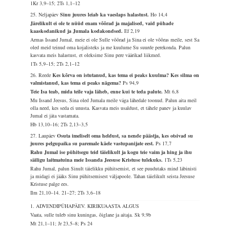
1Kr 3,9–15; 2Ts 1,1–12
25. Neljapäev
Sinu juures leiab ka vaeslaps halastust.
Ho 14,4
Järelikult ei ole te nüüd enam võõrad ja majalised, vaid pühade
kaaskodanikud ja Jumala kodakondsed.
Ef 2,19
Armas Issand Jumal, meie ei ole Sulle võõrad ja Sina ei ole võõras meile, sest Sa
oled meid teinud oma kojalisteks ja me kuulume Su suurde perekonda. Palun
kasvata meis halastust, et oleksime Sinu pere väärikad liikmed.
1Ts 5,9–15; 2Ts 2,1–12
26. Reede
Kes kõrva on istutanud, kas tema ei peaks kuulma? Kes silma on
valmistanud, kas tema ei peaks nägema?
Ps 94,9
Teie Isa teab, mida teile vaja läheb, enne kui te teda palute.
Mt 6,8
Mu Issand Jeesus, Sina oled Jumala meile väga lähedale toonud. Palun aita meil
olla need, kes seda ei unusta. Kasvata meis usaldust, et tähele panev ja kuulav
Jumal ei jäta vastamata.
Hb 13,10–16; 2Ts 2,13–3,5
27. Laupäev
Osuta imeliselt oma heldust, sa nende päästja, kes otsivad su
juures pelgupaika su paremale käele vastupanijate eest.
Ps 17,7
Rahu Jumal ise pühitsegu teid täielikult ja kogu teie vaim ja hing ja ihu
säiligu laitmatuina meie Issanda Jeesuse Kristuse tulekuks.
1Ts 5,23
Rahu Jumal, palun Sinult täielikku pühitsemist, et see puudutaks mind läbinisti
ja midagi ei jääks Sinu pühitsemisest väljapoole. Tahan täielikult seista Jeesuse
Kristuse palge ees.
Ilm 21,10–14. 21–27; 2Ts 3,6–18
1. ADVENDIPÜHAPÄEV. KIRIKUAASTA ALGUS
Vaata, sulle tuleb sinu kuningas, õiglane ja aitaja.
Sk 9,9b
Mt 21,1–11; Jr 23,5–8; Ps 24