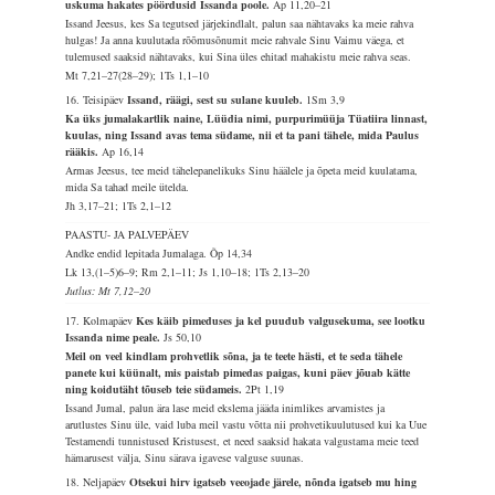
uskuma hakates pöördusid Issanda poole.
Ap 11,20–21
Issand Jeesus, kes Sa tegutsed järjekindlalt, palun saa nähtavaks ka meie rahva
hulgas! Ja anna kuulutada rõõmusõnumit meie rahvale Sinu Vaimu väega, et
tulemused saaksid nähtavaks, kui Sina üles ehitad mahakistu meie rahva seas.
Mt 7,21–27(28–29); 1Ts 1,1–10
16. Teisipäev
Issand, räägi, sest su sulane kuuleb.
1Sm 3,9
Ka üks jumalakartlik naine, Lüüdia nimi, purpurimüüja Tüatiira linnast,
kuulas, ning Issand avas tema südame, nii et ta pani tähele, mida Paulus
rääkis.
Ap 16,14
Armas Jeesus, tee meid tähelepanelikuks Sinu häälele ja õpeta meid kuulatama,
mida Sa tahad meile ütelda.
Jh 3,17–21; 1Ts 2,1–12
PAASTU- JA PALVEPÄEV
Andke endid lepitada Jumalaga.
Õp 14,34
Lk 13,(1–5)6–9; Rm 2,1–11; Js 1,10–18; 1Ts 2,13–20
Jutlus: Mt 7,12–20
17. Kolmapäev
Kes käib pimeduses ja kel puudub valgusekuma, see lootku
Issanda nime peale.
Js 50,10
Meil on veel kindlam prohvetlik sõna, ja te teete hästi, et te seda tähele
panete kui küünalt, mis paistab pimedas paigas, kuni päev jõuab kätte
ning koidutäht tõuseb teie südameis.
2Pt 1,19
Issand Jumal, palun ära lase meid ekslema jääda inimlikes arvamistes ja
arutlustes Sinu üle, vaid luba meil vastu võtta nii prohvetikuulutused kui ka Uue
Testamendi tunnistused Kristusest, et need saaksid hakata valgustama meie teed
hämarusest välja, Sinu särava igavese valguse suunas.
18. Neljapäev
Otsekui hirv igatseb veeojade järele, nõnda igatseb mu hing