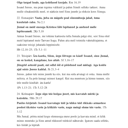
Olge targad heale, aga kohtlased kurjale.
Rm 16,19
Issand Jeesus, ma pean tegema valikuid ja palun Sinult selleks tarkust. Anna
mulle sõnakuulelik meel, et näeksin teed Sinu juurde ja oleksin koos Sinuga.
22. Esmaspäev
Vaata, juba on mägede peal sõnumitooja jalad, tema
kuulutab rahu.
Na 2,1
Jumal on meid enesega Kristuse läbi lepitanud ja andnud meile
lepitusameti.
2Kr 5,18
Armas Issand Jeesus, me tohime kartuseta tulla Jumala palge ette, sest Sina oled
meid lepitanud meie Taevase Isaga. Palun aita meil toimida vahetalitajatena, et
saaksime teisigi juhatada leppimisele.
Hb 12,18–25; 1Ts 5,1–11
23. Teisipäev
Ära karda, Siion, ärgu lõtvugu su käed! Issand, sinu Jumal,
on su keskel, kangelane, kes aitab.
Sf 3,16–17
Jüngrid astusid paati, ent sellel ööl ei püüdnud nad midagi. Aga koidu
ajal seisis Jeesus kaldal.
Jh 21,3–4
Jeesus, palun tule minu juurde ka siis, kui ma seda arvatagi ei oska. Anna mulle
mõista, et Sa pole kunagi minust kaugel. Kui ma muretsen ja hirmu tunnen, siis
ütle mulle kindlalt: ära karda!
1Pt 1,13–21; 1Ts 5,12–28
24. Kolmapäev
Ärgu olgu teie hulgas juurt, mis kasvatab mürki ja
koirohtu.
5Ms 29,17
Paulus kirjutab: Issand kasvatagu teid ja tehku teid rikkaks armastuse
poolest üksteise vastu ja kõikide vastu, nagu meiegi oleme teie vastu.
1Ts
3,12
Mu Jumal, pööra mind kogu olemusega enese poole ja kasvata mind, et kõik
minus muutuks ja Sinu antud rikkused tuleksid nähtavale. Igatsen saada selleks,
kes liidab ja lepitab.