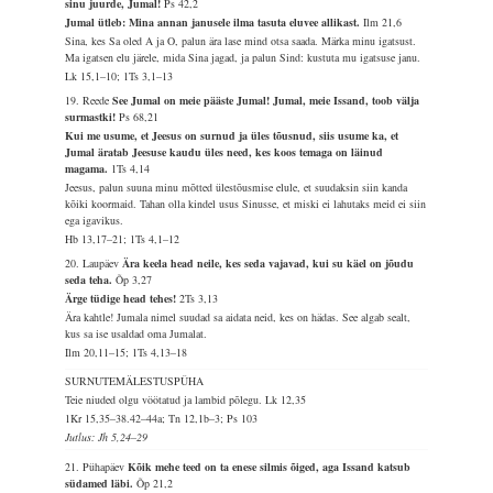
sinu juurde, Jumal!
Ps 42,2
Jumal ütleb: Mina annan janusele ilma tasuta eluvee allikast.
Ilm 21,6
Sina, kes Sa oled A ja O, palun ära lase mind otsa saada. Märka minu igatsust.
Ma igatsen elu järele, mida Sina jagad, ja palun Sind: kustuta mu igatsuse janu.
Lk 15,1–10; 1Ts 3,1–13
19. Reede
See Jumal on meie pääste Jumal! Jumal, meie Issand, toob välja
surmastki!
Ps 68,21
Kui me usume, et Jeesus on surnud ja üles tõusnud, siis usume ka, et
Jumal äratab Jeesuse kaudu üles need, kes koos temaga on läinud
magama.
1Ts 4,14
Jeesus, palun suuna minu mõtted ülestõusmise elule, et suudaksin siin kanda
kõiki koormaid. Tahan olla kindel usus Sinusse, et miski ei lahutaks meid ei siin
ega igavikus.
Hb 13,17–21; 1Ts 4,1–12
20. Laupäev
Ära keela head neile, kes seda vajavad, kui su käel on jõudu
seda teha.
Õp 3,27
Ärge tüdige head tehes!
2Ts 3,13
Ära kahtle! Jumala nimel suudad sa aidata neid, kes on hädas. See algab sealt,
kus sa ise usaldad oma Jumalat.
Ilm 20,11–15; 1Ts 4,13–18
SURNUTEMÄLESTUSPÜHA
Teie niuded olgu vöötatud ja lambid põlegu.
Lk 12,35
1Kr 15,35–38.42–44a; Tn 12,1b–3; Ps 103
Jutlus: Jh 5,24–29
21. Pühapäev
Kõik mehe teed on ta enese silmis õiged, aga Issand katsub
südamed läbi.
Õp 21,2