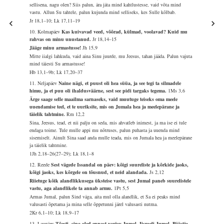
sellisena, nagu olen? Siis palun, ära jäta mind kahtlustesse, vaid võta mind
vastu. Allun Su tahtele, palun kujunda mind selliseks, kes Sulle kõlbab.
Jr 18,1–10; Lk 17,11–19
10. Kolmapäev
Kas kuivavad veed, võõrad, külmad, voolavad? Kuid mu
rahvas on minu unustanud.
Jr 18,14–15
Jääge minu armastusse!
Jh 15,9
Mitte iialgi lahkuda, vaid aina Sinu juurde, mu Jeesus, tahan jääda. Palun vajuta
mind täiesti Su armastusse!
Hb 13,1–9b; Lk 17,20–37
11. Neljapäev
Naine nägi, et puust oli hea süüa, ja see tegi ta silmadele
himu, ja et puu oli ihaldusväärne, sest see pidi targaks tegema.
1Ms 3,6
Ärge saage selle maailma sarnaseks, vaid muutuge teiseks oma meele
uuendamise teel, et te uuriksite, mis on Jumala hea ja meelepärane ja
täielik tahtmine.
Rm 12,2
Sina, Jeesus, tead, et nii palju on seda, mis ahvatleb inimest, ja ma ise ei tule
endaga toime. Tule mulle appi mu nõtruses, palun puhasta ja uuenda mind
sisemiselt. Ainult Sina saad anda mulle teada, mis on Jumala hea ja meelepärane
ja täielik tahtmine.
1Jh 2,18–26(27–29); Lk 18,1–8
12. Reede
Sest vägede Issandal on päev: kõigi suureliste ja kõrkide jaoks,
kõigi jaoks, kes kõrgele on tõusnud, et neid alandada.
Js 2,12
Riietuge kõik alandlikkusega üksteise vastu, sest Jumal paneb suurelistele
vastu, aga alandlikele ta annab armu.
1Pt 5,5
Armas Jumal, palun Sind väga, aita mul olla alandlik, et Sa ei peaks mind
valusasti õpetama ja mina selle õppetunni järel valusasti nutma.
2Kr 6,1–10; Lk 18,9–17
13. Laupäev
Tõesti, sina oled ennast varjav Jumal, Iisraeli Jumal, Päästja.