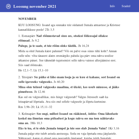
Loosung november 2021
Info
Seaded
NOVEMBER
KUU LOOSUNG: Issand aga suunaku teie südamed Jumala armastuse ja Kristuse
kannatlikkuse poole!
2Ts 3,5
1. Esmaspäev
Nad rõõmustavad sinu ees, otsekui lõikusajal ollakse
rõõmsad.
Js 9,2
Paluge, ja te saate, et teie rõõm oleks täielik.
Jh 16,24
Mida sa oled Jumala käest palunud? Või on palve osas sinus tühi koht? Annan
sulle nõu: võta tänasest alates eesmärgiks paluda iga päev oma rahva usulise
ärkamise pärast. See tähendab tegutsemist selle rahva vaimse allesjäämise eest.
Siis saad rõõmsaks.
Ho 12,1–7; Lk 15,1–10
2. Teisipäev
Su päike ei lähe enam looja ja su kuu ei kahane, sest Issand on
sulle igaveseks valguseks.
Js 60,20
Mina olen tulnud valguseks maailma, et ükski, kes usub minusse, ei jääks
pimedusse.
Jh 12,46
Kas sul on valgusallikas, mis hinge valgustab? Valgus Jeesuselt saab ka
leinapäevad lõpetada. Ava siis end sellele valgusele ja lõpeta kurtmine.
Rm 3,9b–20; Lk 15,11–32
3. Kolmapäev
See ongi, millest Issand on rääkinud, öeldes: Oma lähedaste
keskel ma ilmutan oma pühadust ja kogu rahva ees ma teen nähtavaks
oma au.
3Ms 10,3
Eks te tea, et te olete Jumala tempel ja teie sees elab Jumala Vaim?
1Kr 3,16
Jumala palge ette tuleb astuda austusega. Seda on vaja õpetada oma järglastele.
Nähtavasti Aaron ei olnud oma poegadele õpetanud, kuidas tuleb Jumalale