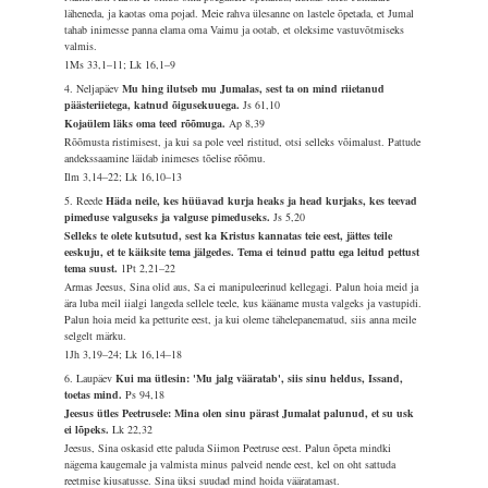
läheneda, ja kaotas oma pojad. Meie rahva ülesanne on lastele õpetada, et Jumal
tahab inimesse panna elama oma Vaimu ja ootab, et oleksime vastuvõtmiseks
valmis.
1Ms 33,1–11; Lk 16,1–9
4. Neljapäev
Mu hing ilutseb mu Jumalas, sest ta on mind riietanud
päästeriietega, katnud õigusekuuega.
Js 61,10
Kojaülem läks oma teed rõõmuga.
Ap 8,39
Rõõmusta ristimisest, ja kui sa pole veel ristitud, otsi selleks võimalust. Pattude
andekssaamine läidab inimeses tõelise rõõmu.
Ilm 3,14–22; Lk 16,10–13
5. Reede
Häda neile, kes hüüavad kurja heaks ja head kurjaks, kes teevad
pimeduse valguseks ja valguse pimeduseks.
Js 5,20
Selleks te olete kutsutud, sest ka Kristus kannatas teie eest, jättes teile
eeskuju, et te käiksite tema jälgedes. Tema ei teinud pattu ega leitud pettust
tema suust.
1Pt 2,21–22
Armas Jeesus, Sina olid aus, Sa ei manipuleerinud kellegagi. Palun hoia meid ja
ära luba meil iialgi langeda sellele teele, kus kääname musta valgeks ja vastupidi.
Palun hoia meid ka petturite eest, ja kui oleme tähelepanematud, siis anna meile
selgelt märku.
1Jh 3,19–24; Lk 16,14–18
6. Laupäev
Kui ma ütlesin: 'Mu jalg vääratab', siis sinu heldus, Issand,
toetas mind.
Ps 94,18
Jeesus ütles Peetrusele: Mina olen sinu pärast Jumalat palunud, et su usk
ei lõpeks.
Lk 22,32
Jeesus, Sina oskasid ette paluda Siimon Peetruse eest. Palun õpeta mindki
nägema kaugemale ja valmista minus palveid nende eest, kel on oht sattuda
reetmise kiusatusse. Sina üksi suudad mind hoida vääratamast.