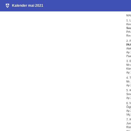
Kalender mai 2021
MAI
1. 
Kev
Suu
Prh
Rm 
2. 
PA
Ale
Ap 
Paa
3. 
Mr-
Kii
Ap 
4. 
Mr.
Ap 
5. 
Smr.
Ap 
6. 
Õig
Ap 
Vkj
7. 
Jum
Ris