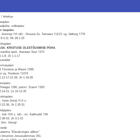
 / lehekuu
Laupäev
adpüha, volbripäev
r laupäev
. Jeremija †VI eKr.; Gruusia õu. Tamaara †1213; vg. Valburg †779
6:3-11; Mt 28:1-20
Pühapäev
ASA. KRISTUSE ÜLESTÕUSMISE PÜHA.
ksandria üpsk. Atanaasi Suur †373
1:1-8; Jh 1:1-17
sanädal
Esmaspäev
d Timoteus ja Maura †286;
evi vg. Teodoosi †1074
1:12-17,21-26; Jh 1:18-28
Teisipäev
 Pelagia †290; pskmr. Erasm †303
2:14-21; Lk 24.12-35
Kolmapäev
 Irene (Irina) †I-II s.
2:22-36; Jh 1:35-51
Neljapäev
l. Iiob †XX s. eKr.; mr. Kallimahh †36
2:38-43; Jh 3:1-15
. Smr. Georgi
Reede
alaema "Elavakstegev allikas"
ti ilmumine Jeruusalemmas 351;