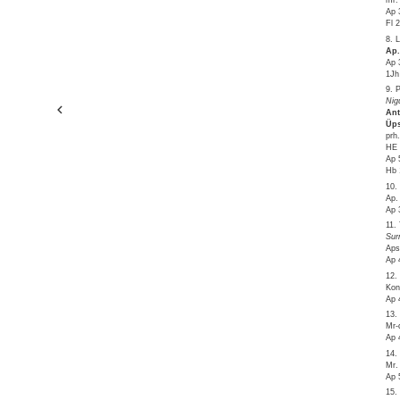
mr.
Ap 
Fl 
8. 
Ap.
Ap 
1Jh
9. 
Nig
Ant
Üps
prh
HE 
Ap 
Hb 
10.
Ap.
Ap 
11.
Sur
Aps
Ap 
12.
Kon
Ap 
13.
Mr-
Ap 
14.
Mr.
Ap 
15.