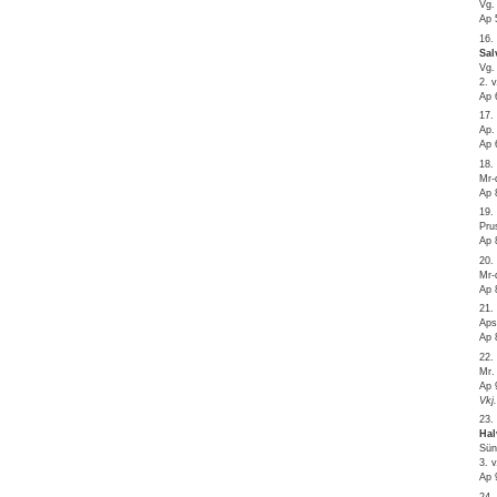
Vg.
Ap 
16.
Sal
Vg.
2. 
Ap 
17.
Ap.
Ap 
18.
Mr-
Ap 
19.
Pru
Ap 
20.
Mr-
Ap 
21.
Aps
Ap 
22.
Mr.
Ap 
Vkj
23.
Hal
Sün
3. 
Ap 
24.