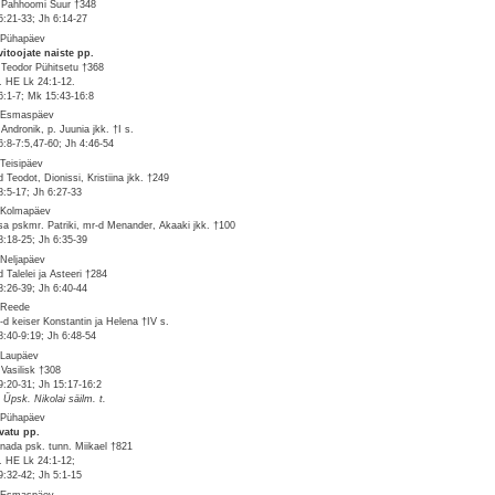
 Pahhoomi Suur †348
5:21-33; Jh 6:14-27
 Pühapäev
vitoojate naiste pp.
 Teodor Pühitsetu †368
v. HE Lk 24:1-12.
6:1-7; Mk 15:43-16:8
 Esmaspäev
 Andronik, p. Juunia jkk. †I s.
6:8-7:5,47-60; Jh 4:46-54
 Teisipäev
d Teodot, Dionissi, Kristiina jkk. †249
8:5-17; Jh 6:27-33
 Kolmapäev
sa pskmr. Patriki, mr-d Menander, Akaaki jkk. †100
8:18-25; Jh 6:35-39
 Neljapäev
d Talelei ja Asteeri †284
8:26-39; Jh 6:40-44
 Reede
-d keiser Konstantin ja Helena †IV s.
8:40-9:19; Jh 6:48-54
 Laupäev
 Vasilisk †308
9:20-31; Jh 15:17-16:2
. Üpsk. Nikolai säilm. t.
 Pühapäev
vatu pp.
nada psk. tunn. Miikael †821
v. HE Lk 24:1-12;
9:32-42; Jh 5:1-15
 Esmaspäev