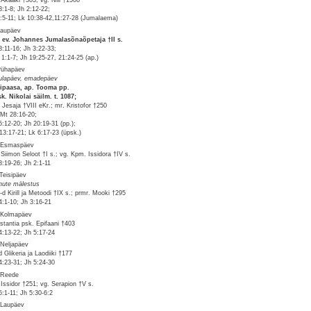
 Akaaki †303; vg. Niil †1508
3:1-8; Jh 2:12-22;
2:5-11; Lk 10:38-42,11:27-28 (Jumalaema)
Laupäev
 ev. Johannes Jumalasõnaõpetaja †II s.
3:11-16; Jh 3:22-33;
 1:1-7; Jh 19:25-27, 21:24-25 (ap.)
Pühapäev
ulapäev, emadepäev
ipaasa, ap. Tooma pp.
k. Nikolai säilm. t. 1087;
. Jesaja †VIII eKr.; mr. Kristofor †250
Mt 28:16-20;
5:12-20; Jh 20:19-31 (pp.);
13:17-21; Lk 6:17-23 (üpsk.)
 Esmaspäev
 Siimon Seloot †I s.; vg. Kpm. Issidora †IV s.
3:19-26; Jh 2:1-11
 Teisipäev
nute mälestus
-d Kirill ja Metoodi †IX s.; prmr. Mooki †295
4:1-10; Jh 3:16-21
 Kolmapäev
stantia psk. Epifaani †403
4:13-22; Jh 5:17-24
 Neljapäev
d Glikeria ja Laodiiki †177
4:23-31; Jh 5:24-30
 Reede
 Issidor †251; vg. Serapion †V s.
5:1-11; Jh 5:30-6:2
 Laupäev