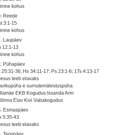
iimne kohus
0. Reede
t 3:1-15
iimne kohus
1. Laupäev
 12:1-13
iimne kohus
2. Pühapäev
 25:31-36; Hs 34:11-17; Ps 23:1-6; 1Ts 4:13-17
esus teeb elavaks
avikupüha e surnutemälestuspüha
illamäe EKB Kogudus Issanda Arm
llinna Elav Kivi Vabakogudus
3. Esmaspäev
 5:35-43
esus teeb elavaks
. Teisipäev