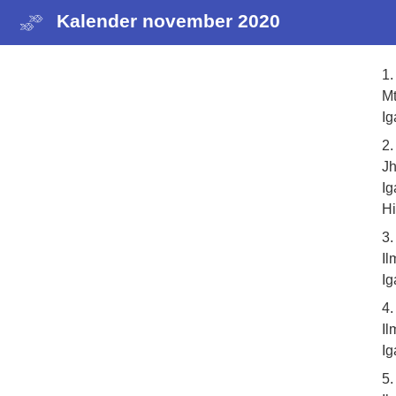
Kalender november 2020
1
Mt
Ig
2
Jh
Ig
H
3.
Il
Ig
4
Il
Ig
5.