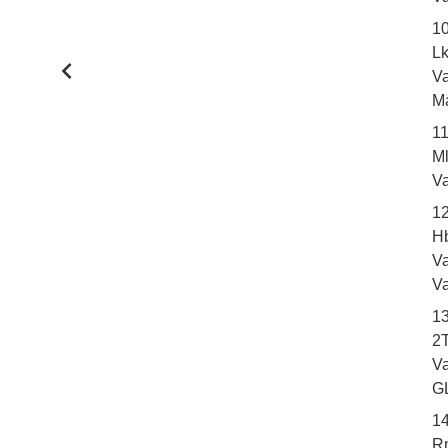
10
Lk
Va
M
1
Ml
Va
12
Hb
Va
Va
1
2
Va
GL
1
R