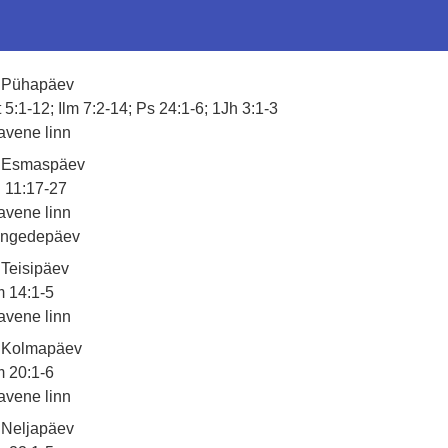
. Pühapäev
 5:1-12; Ilm 7:2-14; Ps 24:1-6; 1Jh 3:1-3
avene linn
. Esmaspäev
 11:17-27
avene linn
ingedepäev
 Teisipäev
m 14:1-5
avene linn
. Kolmapäev
m 20:1-6
avene linn
 Neljapäev