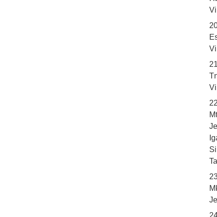
V
2
Es
V
2
Tn
V
2
Mt
Je
Ig
S
Ta
2
Mk
Je
24