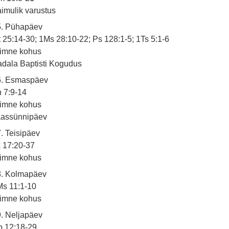
imulik varustus
5. Pühapäev
 25:14-30; 1Ms 28:10-22; Ps 128:1-5; 1Ts 5:1-6
iimne kohus
dala Baptisti Kogudus
6. Esmaspäev
 7:9-14
iimne kohus
aassünnipäev
. Teisipäev
 17:20-37
iimne kohus
8. Kolmapäev
s 11:1-10
iimne kohus
. Neljapäev
b 12:18-29