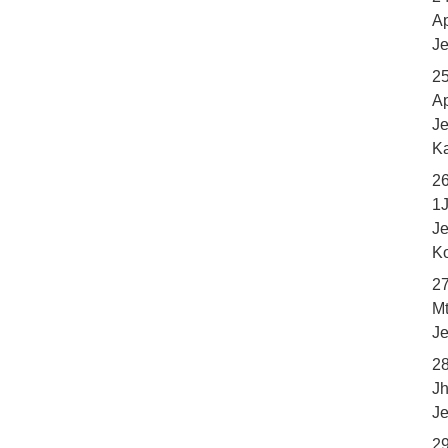
Ap
Je
2
Ap
Je
K
26
1J
Je
K
2
Mt
Je
2
Jh
Je
2