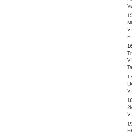
Va
1
Mt
V
Sa
1
Tn
V
T
17
Lk
V
1
2M
V
19
H