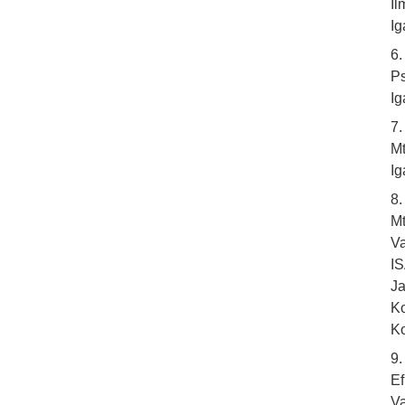
Il
Ig
6
Ps
Ig
7.
Mt
Ig
8
Mt
Va
I
J
Ko
Ko
9
Ef
Va