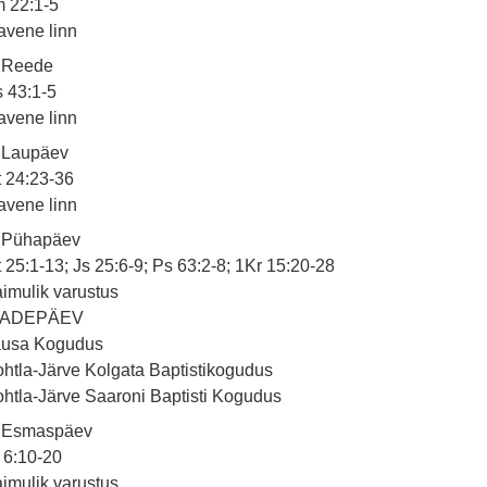
m 22:1-5
avene linn
. Reede
 43:1-5
avene linn
 Laupäev
 24:23-36
avene linn
. Pühapäev
 25:1-13; Js 25:6-9; Ps 63:2-8; 1Kr 15:20-28
imulik varustus
SADEPÄEV
ausa Kogudus
htla-Järve Kolgata Baptistikogudus
htla-Järve Saaroni Baptisti Kogudus
. Esmaspäev
 6:10-20
imulik varustus