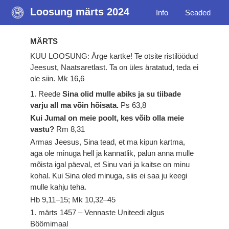
Loosung märts 2024
Info
Seaded
MÄRTS
KUU LOOSUNG: Ärge kartke! Te otsite ristilöödud
Jeesust, Naatsaretlast. Ta on üles äratatud, teda ei
ole siin.
Mk 16,6
1. Reede
Sina olid mulle abiks ja su tiibade
varju all ma võin hõisata.
Ps 63,8
Kui Jumal on meie poolt, kes võib olla meie
vastu?
Rm 8,31
Armas Jeesus, Sina tead, et ma kipun kartma,
aga ole minuga hell ja kannatlik, palun anna mulle
mõista igal päeval, et Sinu vari ja kaitse on minu
kohal. Kui Sina oled minuga, siis ei saa ju keegi
mulle kahju teha.
Hb 9,11–15; Mk 10,32–45
1. märts 1457 – Vennaste Uniteedi algus
Böömimaal