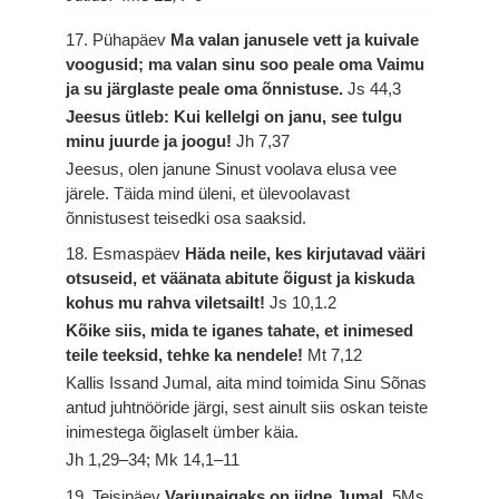
17. Pühapäev
Ma valan janusele vett ja kuivale
voogusid; ma valan sinu soo peale oma Vaimu
ja su järglaste peale oma õnnistuse.
Js 44,3
Jeesus ütleb: Kui kellelgi on janu, see tulgu
minu juurde ja joogu!
Jh 7,37
Jeesus, olen janune Sinust voolava elusa vee
järele. Täida mind üleni, et ülevoolavast
õnnistusest teisedki osa saaksid.
18. Esmaspäev
Häda neile, kes kirjutavad vääri
otsuseid, et väänata abitute õigust ja kiskuda
kohus mu rahva viletsailt!
Js 10,1.2
Kõike siis, mida te iganes tahate, et inimesed
teile teeksid, tehke ka nendele!
Mt 7,12
Kallis Issand Jumal, aita mind toimida Sinu Sõnas
antud juhtnööride järgi, sest ainult siis oskan teiste
inimestega õiglaselt ümber käia.
Jh 1,29–34; Mk 14,1–11
19. Teisipäev
Varjupaigaks on iidne Jumal.
5Ms