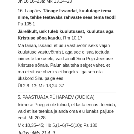
Jh 16,16–23a; Mk 13,14–23
16. Laupäev
Tänage Issandat, kuulutage tema
nime, tehke teatavaks rahvaste seas tema teod!
Ps 105,1
Järelikult, usk tuleb kuulutusest, kuulutus aga
Kristuse sõna kaudu.
Rm 10,17
Ma tänan, Issand, et usu vastuvõtmiseks vajan
kuulutuse vastuvõtmist, aga see ei saa toetuda
inimeste tarkusele, vaid ainult Sinu Poja Jeesuse
Kristuse sõnale. Palun aita teha selget vahet, et
ma eksituse ohvriks ei langeks. Igatsen olla
ükskord Sinu palge ees.
Ül 2,8–13; Mk 13,24–37
5. PAASTUAJA PÜHAPÄEV (JUDICA)
Inimese Poeg ei ole tulnud, et lasta ennast teenida,
vaid et ise teenida ja anda oma elu lunaks paljude
eest.
Mt 20,28
Mk 10,35–45; Hb 5,(1–6)7–9(10); Ps 130
Jutlus: 4Ms 21,4–9