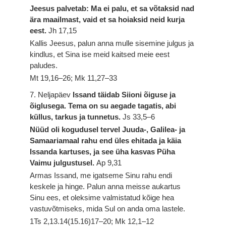
Jeesus palvetab: Ma ei palu, et sa võtaksid nad
ära maailmast, vaid et sa hoiaksid neid kurja
eest.
Jh 17,15
Kallis Jeesus, palun anna mulle sisemine julgus ja
kindlus, et Sina ise meid kaitsed meie eest
paludes.
Mt 19,16–26; Mk 11,27–33
7. Neljapäev
Issand täidab Siioni õiguse ja
õiglusega. Tema on su aegade tagatis, abi
küllus, tarkus ja tunnetus.
Js 33,5–6
Nüüd oli kogudusel tervel Juuda-, Galilea- ja
Samaariamaal rahu end üles ehitada ja käia
Issanda kartuses, ja see üha kasvas Püha
Vaimu julgustusel.
Ap 9,31
Armas Issand, me igatseme Sinu rahu endi
keskele ja hinge. Palun anna meisse aukartus
Sinu ees, et oleksime valmistatud kõige hea
vastuvõtmiseks, mida Sul on anda oma lastele.
1Ts 2,13.14(15.16)17–20; Mk 12,1–12