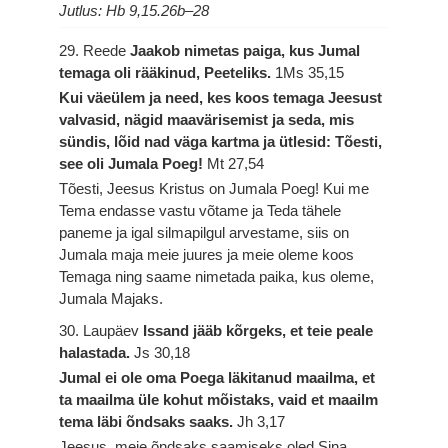
Jutlus: Hb 9,15.26b–28
29. Reede
Jaakob nimetas paiga, kus Jumal
temaga oli rääkinud, Peeteliks.
1Ms 35,15
Kui väeülem ja need, kes koos temaga Jeesust
valvasid, nägid maavärisemist ja seda, mis
sündis, lõid nad väga kartma ja ütlesid: Tõesti,
see oli Jumala Poeg!
Mt 27,54
Tõesti, Jeesus Kristus on Jumala Poeg! Kui me
Tema endasse vastu võtame ja Teda tähele
paneme ja igal silmapilgul arvestame, siis on
Jumala maja meie juures ja meie oleme koos
Temaga ning saame nimetada paika, kus oleme,
Jumala Majaks.
30. Laupäev
Issand jääb kõrgeks, et teie peale
halastada.
Js 30,18
Jumal ei ole oma Poega läkitanud maailma, et
ta maailma üle kohut mõistaks, vaid et maailm
tema läbi õndsaks saaks.
Jh 3,17
Jeesus, meie õndsaks saamiseks oled Sina