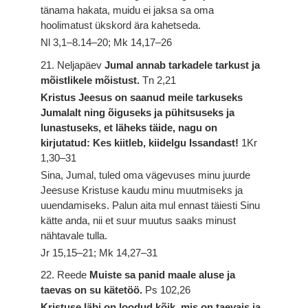
tänama hakata, muidu ei jaksa sa oma
hoolimatust ükskord ära kahetseda.
Nl 3,1–8.14–20; Mk 14,17–26
21. Neljapäev
Jumal annab tarkadele tarkust ja
mõistlikele mõistust.
Tn 2,21
Kristus Jeesus on saanud meile tarkuseks
Jumalalt ning õiguseks ja pühitsuseks ja
lunastuseks, et läheks täide, nagu on
kirjutatud: Kes kiitleb, kiidelgu Issandast!
1Kr
1,30–31
Sina, Jumal, tuled oma vägevuses minu juurde
Jeesuse Kristuse kaudu minu muutmiseks ja
uuendamiseks. Palun aita mul ennast täiesti Sinu
kätte anda, nii et suur muutus saaks minust
nähtavale tulla.
Jr 15,15–21; Mk 14,27–31
22. Reede
Muiste sa panid maale aluse ja
taevas on su kätetöö.
Ps 102,26
Kristuse läbi on loodud kõik, mis on taevais ja