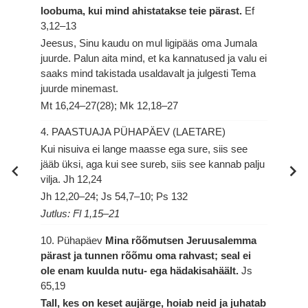
loobuma, kui mind ahistatakse teie pärast.
Ef
3,12–13
Jeesus, Sinu kaudu on mul ligipääs oma Jumala
juurde. Palun aita mind, et ka kannatused ja valu ei
saaks mind takistada usaldavalt ja julgesti Tema
juurde minemast.
Mt 16,24–27(28); Mk 12,18–27
4. PAASTUAJA PÜHAPÄEV (LAETARE)
Kui nisuiva ei lange maasse ega sure, siis see
jääb üksi, aga kui see sureb, siis see kannab palju
vilja.
Jh 12,24
Jh 12,20–24; Js 54,7–10; Ps 132
Jutlus: Fl 1,15–21
10. Pühapäev
Mina rõõmutsen Jeruusalemma
pärast ja tunnen rõõmu oma rahvast; seal ei
ole enam kuulda nutu- ega hädakisahäält.
Js
65,19
Tall, kes on keset aujärge, hoiab neid ja juhatab