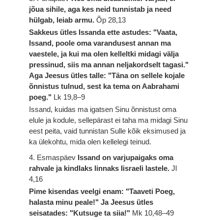
jõua sihile, aga kes neid tunnistab ja need
hülgab, leiab armu.
Õp 28,13
Sakkeus ütles Issanda ette astudes: "Vaata,
Issand, poole oma varandusest annan ma
vaestele, ja kui ma olen kelleltki midagi välja
pressinud, siis ma annan neljakordselt tagasi."
Aga Jeesus ütles talle: "Täna on sellele kojale
õnnistus tulnud, sest ka tema on Aabrahami
poeg."
Lk 19,8–9
Issand, kuidas ma igatsen Sinu õnnistust oma
elule ja kodule, sellepärast ei taha ma midagi Sinu
eest peita, vaid tunnistan Sulle kõik eksimused ja
ka ülekohtu, mida olen kellelegi teinud.
4. Esmaspäev
Issand on varjupaigaks oma
rahvale ja kindlaks linnaks Iisraeli lastele.
Jl
4,16
Pime kisendas veelgi enam: "Taaveti Poeg,
halasta minu peale!" Ja Jeesus ütles
seisatades: "Kutsuge ta siia!"
Mk 10,48–49