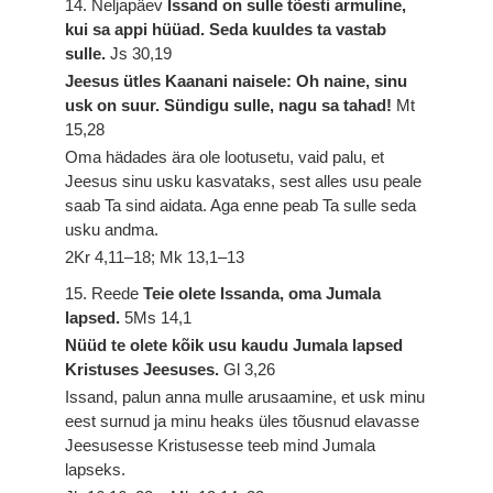
14. Neljapäev
Issand on sulle tõesti armuline,
kui sa appi hüüad. Seda kuuldes ta vastab
sulle.
Js 30,19
Jeesus ütles Kaanani naisele: Oh naine, sinu
usk on suur. Sündigu sulle, nagu sa tahad!
Mt
15,28
Oma hädades ära ole lootusetu, vaid palu, et
Jeesus sinu usku kasvataks, sest alles usu peale
saab Ta sind aidata. Aga enne peab Ta sulle seda
usku andma.
2Kr 4,11–18; Mk 13,1–13
15. Reede
Teie olete Issanda, oma Jumala
lapsed.
5Ms 14,1
Nüüd te olete kõik usu kaudu Jumala lapsed
Kristuses Jeesuses.
Gl 3,26
Issand, palun anna mulle arusaamine, et usk minu
eest surnud ja minu heaks üles tõusnud elavasse
Jeesusesse Kristusesse teeb mind Jumala
lapseks.