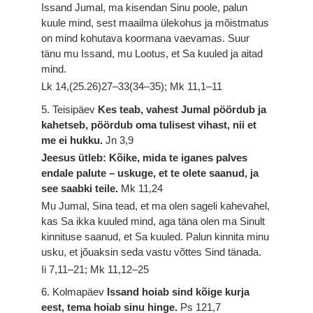
Issand Jumal, ma kisendan Sinu poole, palun
kuule mind, sest maailma ülekohus ja mõistmatus
on mind kohutava koormana vaevamas. Suur
tänu mu Issand, mu Lootus, et Sa kuuled ja aitad
mind.
Lk 14,(25.26)27–33(34–35); Mk 11,1–11
5. Teisipäev
Kes teab, vahest Jumal pöördub ja
kahetseb, pöördub oma tulisest vihast, nii et
me ei hukku.
Jn 3,9
Jeesus ütleb: Kõike, mida te iganes palves
endale palute – uskuge, et te olete saanud, ja
see saabki teile.
Mk 11,24
Mu Jumal, Sina tead, et ma olen sageli kahevahel,
kas Sa ikka kuuled mind, aga täna olen ma Sinult
kinnituse saanud, et Sa kuuled. Palun kinnita minu
usku, et jõuaksin seda vastu võttes Sind tänada.
Ii 7,11–21; Mk 11,12–25
6. Kolmapäev
Issand hoiab sind kõige kurja
eest, tema hoiab sinu hinge.
Ps 121,7