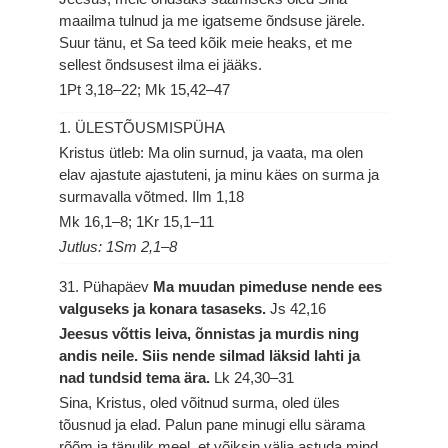
maailma tulnud ja me igatseme õndsuse järele.
Suur tänu, et Sa teed kõik meie heaks, et me
sellest õndsusest ilma ei jääks.
1Pt 3,18–22; Mk 15,42–47
1. ÜLESTÕUSMISPÜHA
Kristus ütleb: Ma olin surnud, ja vaata, ma olen
elav ajastute ajastuteni, ja minu käes on surma ja
surmavalla võtmed.
Ilm 1,18
Mk 16,1–8; 1Kr 15,1–11
Jutlus: 1Sm 2,1–8
31. Pühapäev
Ma muudan pimeduse nende ees
valguseks ja konara tasaseks.
Js 42,16
Jeesus võttis leiva, õnnistas ja murdis ning
andis neile. Siis nende silmad läksid lahti ja
nad tundsid tema ära.
Lk 24,30–31
Sina, Kristus, oled võitnud surma, oled üles
tõusnud ja elad. Palun pane minugi ellu särama
rõõm ja tänulik meel, et võiksin välja astuda mind