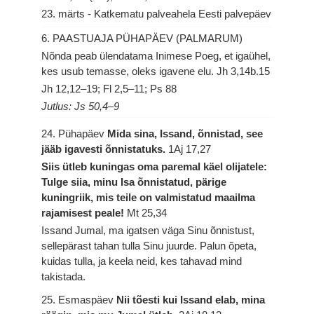
23. märts - Katkematu palveahela Eesti palvepäev
6. PAASTUAJA PÜHAPÄEV (PALMARUM)
Nõnda peab ülendatama Inimese Poeg, et igaühel,
kes usub temasse, oleks igavene elu.
Jh 3,14b.15
Jh 12,12–19; Fl 2,5–11; Ps 88
Jutlus: Js 50,4–9
24. Pühapäev
Mida sina, Issand, õnnistad, see
jääb igavesti õnnistatuks.
1Aj 17,27
Siis ütleb kuningas oma paremal käel olijatele:
Tulge siia, minu Isa õnnistatud, pärige
kuningriik, mis teile on valmistatud maailma
rajamisest peale!
Mt 25,34
Issand Jumal, ma igatsen väga Sinu õnnistust,
sellepärast tahan tulla Sinu juurde. Palun õpeta,
kuidas tulla, ja keela neid, kes tahavad mind
takistada.
25. Esmaspäev
Nii tõesti kui Issand elab, mina