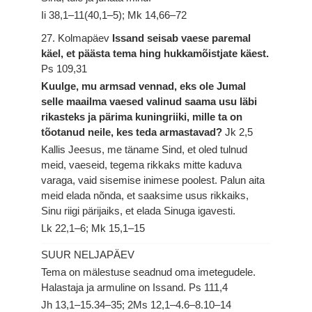
Ii 38,1–11(40,1–5); Mk 14,66–72
27. Kolmapäev
Issand seisab vaese paremal
käel, et päästa tema hing hukkamõistjate käest.
Ps 109,31
Kuulge, mu armsad vennad, eks ole Jumal
selle maailma vaesed valinud saama usu läbi
rikasteks ja pärima kuningriiki, mille ta on
tõotanud neile, kes teda armastavad?
Jk 2,5
Kallis Jeesus, me täname Sind, et oled tulnud
meid, vaeseid, tegema rikkaks mitte kaduva
varaga, vaid sisemise inimese poolest. Palun aita
meid elada nõnda, et saaksime usus rikkaiks,
Sinu riigi pärijaiks, et elada Sinuga igavesti.
Lk 22,1–6; Mk 15,1–15
SUUR NELJAPÄEV
Tema on mälestuse seadnud oma imetegudele.
Halastaja ja armuline on Issand.
Ps 111,4
Jh 13,1–15.34–35; 2Ms 12,1–4.6–8.10–14