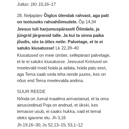
Jutlus: 1Kr 10,16–17
28. Neljapäev
Õiglus ülendab rahvast, aga patt
on teotuseks rahvahõimudele.
Õp 14,34
Jeesus tuli harjumuspäraselt Õlimäele, ja
jüngrid järgnesid talle. Ja kui ta sinna paika
jõudis, siis ta ütles neile: Palvetage, et te ei
satuks kiusatusse!
Lk 22,39–40
Kiusatused on meie ümber, sellepärast palvetage,
et te ei satuks kiusatusse. Jeesusel Kristusel on
meelevald meid hoida ja aidata, hoida patu eest,
aga Tema saab seda teha nende juures, kes on
nõus end Tema meelevalda andma.
SUUR REEDE
Nõnda on Jumal maailma armastanud, et ta oma
ainusündinud Poja on andnud, et ükski, kes
temasse usub, ei saaks hukka, vaid et temal
oleks igavene elu.
Jh 3,16
Jh 19,16–30; Js 52,13–15; 53,1–12