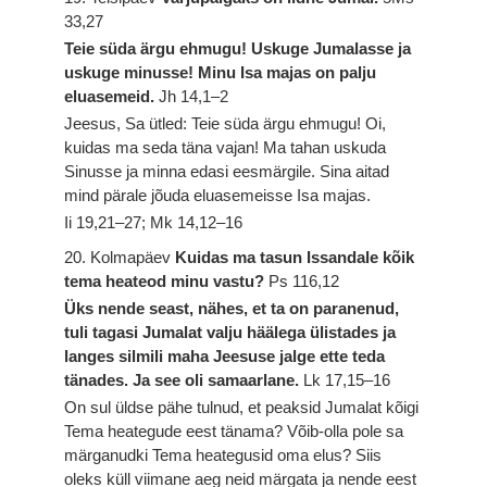
33,27
Teie süda ärgu ehmugu! Uskuge Jumalasse ja
uskuge minusse! Minu Isa majas on palju
eluasemeid.
Jh 14,1–2
Jeesus, Sa ütled: Teie süda ärgu ehmugu! Oi,
kuidas ma seda täna vajan! Ma tahan uskuda
Sinusse ja minna edasi eesmärgile. Sina aitad
mind pärale jõuda eluasemeisse Isa majas.
Ii 19,21–27; Mk 14,12–16
20. Kolmapäev
Kuidas ma tasun Issandale kõik
tema heateod minu vastu?
Ps 116,12
Üks nende seast, nähes, et ta on paranenud,
tuli tagasi Jumalat valju häälega ülistades ja
langes silmili maha Jeesuse jalge ette teda
tänades. Ja see oli samaarlane.
Lk 17,15–16
On sul üldse pähe tulnud, et peaksid Jumalat kõigi
Tema heategude eest tänama? Võib-olla pole sa
märganudki Tema heategusid oma elus? Siis
oleks küll viimane aeg neid märgata ja nende eest