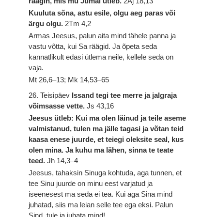
räägin, mis mu Jumal ütleb.
2Aj 18,13
Kuuluta sõna, astu esile, olgu aeg paras või
ärgu olgu.
2Tm 4,2
Armas Jeesus, palun aita mind tähele panna ja
vastu võtta, kui Sa räägid. Ja õpeta seda
kannatlikult edasi ütlema neile, kellele seda on
vaja.
Mt 26,6–13; Mk 14,53–65
26. Teisipäev
Issand tegi tee merre ja jalgraja
võimsasse vette.
Js 43,16
Jeesus ütleb: Kui ma olen läinud ja teile aseme
valmistanud, tulen ma jälle tagasi ja võtan teid
kaasa enese juurde, et teiegi oleksite seal, kus
olen mina. Ja kuhu ma lähen, sinna te teate
teed.
Jh 14,3–4
Jeesus, tahaksin Sinuga kohtuda, aga tunnen, et
tee Sinu juurde on minu eest varjatud ja
iseenesest ma seda ei tea. Kui aga Sina mind
juhatad, siis ma leian selle tee ega eksi. Palun
Sind, tule ja juhata mind!