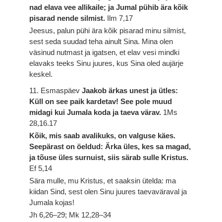
nad elava vee allikaile; ja Jumal pühib ära kõik
pisarad nende silmist.
Ilm 7,17
Jeesus, palun pühi ära kõik pisarad minu silmist,
sest seda suudad teha ainult Sina. Mina olen
väsinud nutmast ja igatsen, et elav vesi mindki
elavaks teeks Sinu juures, kus Sina oled aujärje
keskel.
11. Esmaspäev
Jaakob ärkas unest ja ütles:
Küll on see paik kardetav! See pole muud
midagi kui Jumala koda ja taeva värav.
1Ms
28,16.17
Kõik, mis saab avalikuks, on valguse käes.
Seepärast on öeldud: Ärka üles, kes sa magad,
ja tõuse üles surnuist, siis särab sulle Kristus.
Ef 5,14
Sära mulle, mu Kristus, et saaksin ütelda: ma
kiidan Sind, sest olen Sinu juures taevaväraval ja
Jumala kojas!
Jh 6,26–29; Mk 12,28–34