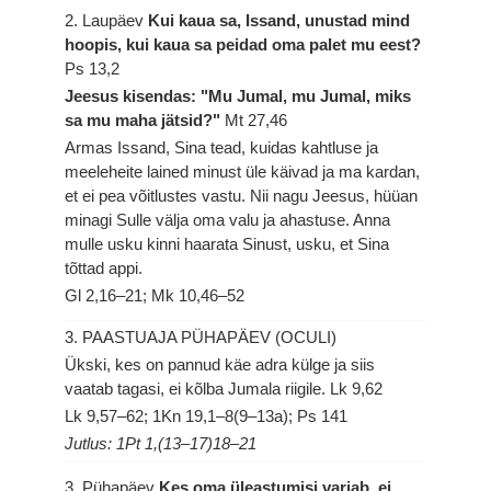
2. Laupäev
Kui kaua sa, Issand, unustad mind
hoopis, kui kaua sa peidad oma palet mu eest?
Ps 13,2
Jeesus kisendas: "Mu Jumal, mu Jumal, miks
sa mu maha jätsid?"
Mt 27,46
Armas Issand, Sina tead, kuidas kahtluse ja
meeleheite lained minust üle käivad ja ma kardan,
et ei pea võitlustes vastu. Nii nagu Jeesus, hüüan
minagi Sulle välja oma valu ja ahastuse. Anna
mulle usku kinni haarata Sinust, usku, et Sina
tõttad appi.
Gl 2,16–21; Mk 10,46–52
3. PAASTUAJA PÜHAPÄEV (OCULI)
Ükski, kes on pannud käe adra külge ja siis
vaatab tagasi, ei kõlba Jumala riigile.
Lk 9,62
Lk 9,57–62; 1Kn 19,1–8(9–13a); Ps 141
Jutlus: 1Pt 1,(13–17)18–21
3. Pühapäev
Kes oma üleastumisi varjab, ei