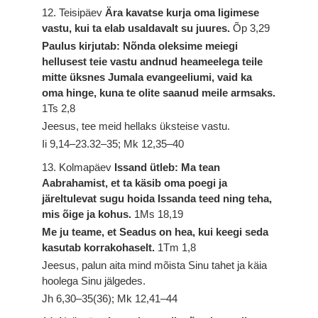
12. Teisipäev
Ära kavatse kurja oma ligimese
vastu, kui ta elab usaldavalt su juures.
Õp 3,29
Paulus kirjutab: Nõnda oleksime meiegi
hellusest teie vastu andnud heameelega teile
mitte üksnes Jumala evangeeliumi, vaid ka
oma hinge, kuna te olite saanud meile armsaks.
1Ts 2,8
Jeesus, tee meid hellaks üksteise vastu.
Ii 9,14–23.32–35; Mk 12,35–40
13. Kolmapäev
Issand ütleb: Ma tean
Aabrahamist, et ta käsib oma poegi ja
järeltulevat sugu hoida Issanda teed ning teha,
mis õige ja kohus.
1Ms 18,19
Me ju teame, et Seadus on hea, kui keegi seda
kasutab korrakohaselt.
1Tm 1,8
Jeesus, palun aita mind mõista Sinu tahet ja käia
hoolega Sinu jälgedes.
Jh 6,30–35(36); Mk 12,41–44