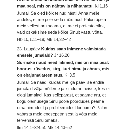
maa peal, mis on nähtav ja nähtamatu.
Kl 1,16
Jumal, Sa oled kõik teinud hästi! Anna meile
andeks, et me pole seda mõistnud. Palun õpeta
meid sellest aru saama, et me ei protesteeriks,
vaid oskaksime seda kõike Sinult vastu võtta.
Hb 10,1.11–18; Mk 14,32–42
23. Laupäev
Kuidas saab inimene valmistada
enesele jumalaid?
Jr 16,20
Surmake nüüd need liikmed, mis on maa peal:
hoorus, rüvedus, kirg, kuri himu ja ahnus, mis
on ebajumalateenistus.
Kl 3,5
Jumal, Sa näed, kuidas me iga päev ise endile
jumalaid välja mõtleme ja kiindume neisse, kes ei
olegi jumalad. Kas sellepärast, et saame aru, et
kogu olemusega Sinu poole pöördudes peame
oma himudest ja probleemidest loobuma? Palun
vabasta meid enesepetmisest ja võta meid
tervenisti Sinu omaks.
Ilm 14,1–3(4.5); Mk 14,43–52