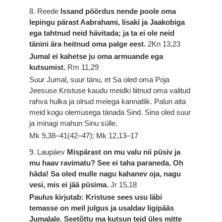
8. Reede
Issand pöördus nende poole oma
lepingu pärast Aabrahami, Iisaki ja Jaakobiga
ega tahtnud neid hävitada; ja ta ei ole neid
tänini ära heitnud oma palge eest.
2Kn 13,23
Jumal ei kahetse ju oma armuande ega
kutsumist.
Rm 11,29
Suur Jumal, suur tänu, et Sa oled oma Poja
Jeesuse Kristuse kaudu meidki liitnud oma valitud
rahva hulka ja olnud meiega kannatlik. Palun aita
meid kogu olemusega tänada Sind. Sina oled suur
ja minagi mahun Sinu sülle.
Mk 9,38–41(42–47); Mk 12,13–17
9. Laupäev
Mispärast on mu valu nii püsiv ja
mu haav ravimatu? See ei taha paraneda. Oh
häda! Sa oled mulle nagu kahanev oja, nagu
vesi, mis ei jää püsima.
Jr 15,18
Paulus kirjutab: Kristuse sees usu läbi
temasse on meil julgus ja usaldav ligipääs
Jumalale. Seetõttu ma kutsun teid üles mitte