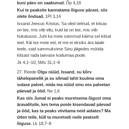
kuni päev on saabunud.
Õp 4,18
Kui te peaksite kannatama õiguse pärast, siis
olete õndsad.
1Pt 3,14
Issand Jeesus Kristus, Sa oled öelnud, et kitsas
on tee, mis viib ellu, kuid lai on tee, mis viib
hukatusse. Juhi ka meie sammud käima sel kitsal
teel. Käi ise meie eel, et me ei eksiks ära laiale
teele, vaid sammuksime Sinu jälgedes mööda
kitsast rada taevase kodumaa poole.
Jk 4,1–10; 5Ms 31,1–8
27. Reede
Olgu nüüd, Issand, su kõrv
tähelepanelik ja su silmad lahti kuulma oma
sulase palvet, mida ma nüüd sinu ees palvetan
päevad ja ööd.
Ne 1,6
Kas siis Jumal ei peaks muretsema õigust oma
äravalituile, kes tema poole kisendavad päevad
ja ööd, kas ta peaks viivitama neid aidates? Ma
ütlen teile, küll ta muretseb neile peatselt
õiguse.
Lk 18,7–8