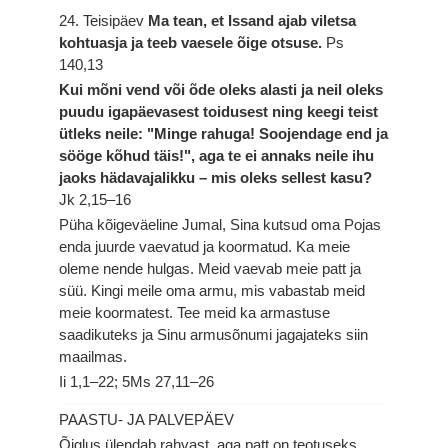
24. Teisipäev
Ma tean, et Issand ajab viletsa
kohtuasja ja teeb vaesele õige otsuse.
Ps
140,13
Kui mõni vend või õde oleks alasti ja neil oleks
puudu igapäevasest toidusest ning keegi teist
ütleks neile: "Minge rahuga! Soojendage end ja
sööge kõhud täis!", aga te ei annaks neile ihu
jaoks hädavajalikku – mis oleks sellest kasu?
Jk 2,15–16
Püha kõigeväeline Jumal, Sina kutsud oma Pojas
enda juurde vaevatud ja koormatud. Ka meie
oleme nende hulgas. Meid vaevab meie patt ja
süü. Kingi meile oma armu, mis vabastab meid
meie koormatest. Tee meid ka armastuse
saadikuteks ja Sinu armusõnumi jagajateks siin
maailmas.
Ii 1,1–22; 5Ms 27,11–26
PAASTU- JA PALVEPÄEV
Õiglus ülendab rahvast, aga patt on teotuseks