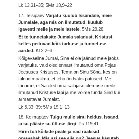
Lk 13,31–35; 5Ms 18,9–22
17. Teisipäev
Varjatu kuulub Issandale, meie
Jumalale, aga mis on ilmutatud, kuulub
igavesti meile ja meie lastele.
5Ms 29,28
Et te tunnetaksite Jumala saladust, Kristust,
kelles peituvad kõik tarkuse ja tunnetuse
aarded.
Kl 2,2–3
Kõigeväeline Jumal, Sina ei ole jäänud meie jaoks
varjatuks, vaid oled ennast ilmutanud oma Pojas
Jeesuses Kristuses. Tema on Sinu Sõna, kes on
tulnud maailma, et teha õndsaks patuseid. Me
täname, et Sa oled oma salajase olemuse meile
ilmutanud Kristuse läbi ja me võime tunda Sind kui
armastavat Jumalat.
Lk 5,33–39; 5Ms 19,1–13
18. Kolmapäev
Tulgu mulle sinu heldus, Issand,
ja su pääste su ütluse järgi.
Ps 119,41
Hirm tuli kõikide peale ja nad rääkisid
omavahel: Mis asi see siis on? Jeesus käsutab