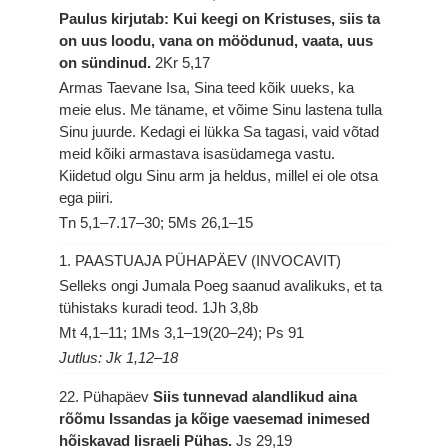
Paulus kirjutab: Kui keegi on Kristuses, siis ta
on uus loodu, vana on möödunud, vaata, uus
on sündinud.
2Kr 5,17
Armas Taevane Isa, Sina teed kõik uueks, ka
meie elus. Me täname, et võime Sinu lastena tulla
Sinu juurde. Kedagi ei lükka Sa tagasi, vaid võtad
meid kõiki armastava isasüdamega vastu.
Kiidetud olgu Sinu arm ja heldus, millel ei ole otsa
ega piiri.
Tn 5,1–7.17–30; 5Ms 26,1–15
1. PAASTUAJA PÜHAPÄEV (INVOCAVIT)
Selleks ongi Jumala Poeg saanud avalikuks, et ta
tühistaks kuradi teod.
1Jh 3,8b
Mt 4,1–11; 1Ms 3,1–19(20–24); Ps 91
Jutlus: Jk 1,12–18
22. Pühapäev
Siis tunnevad alandlikud aina
rõõmu Issandas ja kõige vaesemad inimesed
hõiskavad Iisraeli Pühas.
Js 29,19