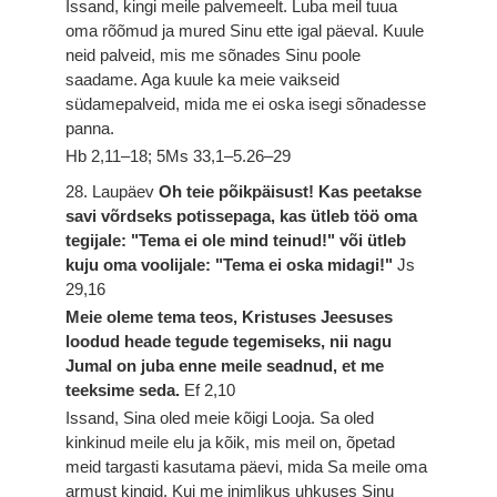
Issand, kingi meile palvemeelt. Luba meil tuua
oma rõõmud ja mured Sinu ette igal päeval. Kuule
neid palveid, mis me sõnades Sinu poole
saadame. Aga kuule ka meie vaikseid
südamepalveid, mida me ei oska isegi sõnadesse
panna.
Hb 2,11–18; 5Ms 33,1–5.26–29
28. Laupäev
Oh teie põikpäisust! Kas peetakse
savi võrdseks potissepaga, kas ütleb töö oma
tegijale: "Tema ei ole mind teinud!" või ütleb
kuju oma voolijale: "Tema ei oska midagi!"
Js
29,16
Meie oleme tema teos, Kristuses Jeesuses
loodud heade tegude tegemiseks, nii nagu
Jumal on juba enne meile seadnud, et me
teeksime seda.
Ef 2,10
Issand, Sina oled meie kõigi Looja. Sa oled
kinkinud meile elu ja kõik, mis meil on, õpetad
meid targasti kasutama päevi, mida Sa meile oma
armust kingid. Kui me inimlikus uhkuses Sinu