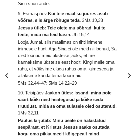
Sinu suuri ande.
9. Esmaspäev
Kui teie maal su juures asub
võõras, siis ärge rõhuge teda.
3Ms 19,33
Jeesus ütleb: Teie olete mu sõbrad, kui te
teete, mida ma teid käsin.
Jh 15,14
Looja Jumal, siin maailmas on tihti inimene
inimesele hunt. Aga Sina ei ole meid nii loonud, Sa
oled loonud meid üksteise jaoks, et me
kannaksime üksteise eest hoolt. Kingi meile oma
rahu, et võiksime elada rahus oma ligimesega ja
aitaksime kanda tema koormaid.
5Ms 32,44–47; 5Ms 14,22–29
10. Teisipäev
Jaakob ütles: Issand, mina pole
väärt kõiki neid heategusid ja kõike seda
truudust, mida sa oma sulasele oled osutanud.
1Ms 32,11
Paulus kirjutab: Minu peale on halastatud
seepärast, et Kristus Jeesus saaks osutada
kogu oma pikka meelt kõigepealt mind