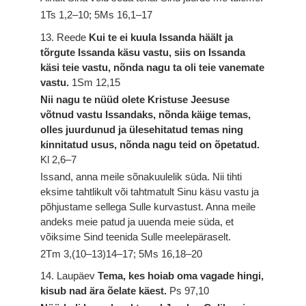
1Ts 1,2–10; 5Ms 16,1–17
13. Reede
Kui te ei kuula Issanda häält ja
tõrgute Issanda käsu vastu, siis on Issanda
käsi teie vastu, nõnda nagu ta oli teie vanemate
vastu.
1Sm 12,15
Nii nagu te nüüd olete Kristuse Jeesuse
võtnud vastu Issandaks, nõnda käige temas,
olles juurdunud ja ülesehitatud temas ning
kinnitatud usus, nõnda nagu teid on õpetatud.
Kl 2,6–7
Issand, anna meile sõnakuulelik süda. Nii tihti
eksime tahtlikult või tahtmatult Sinu käsu vastu ja
põhjustame sellega Sulle kurvastust. Anna meile
andeks meie patud ja uuenda meie süda, et
võiksime Sind teenida Sulle meelepäraselt.
2Tm 3,(10–13)14–17; 5Ms 16,18–20
14. Laupäev
Tema, kes hoiab oma vagade hingi,
kisub nad ära õelate käest.
Ps 97,10