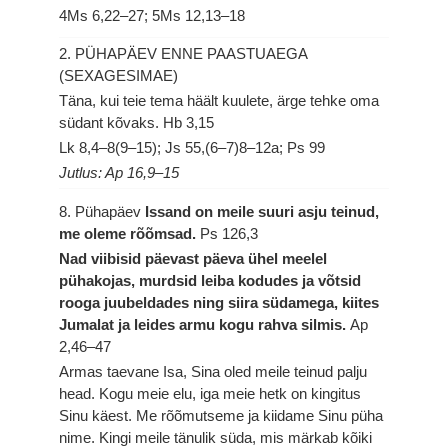
4Ms 6,22–27; 5Ms 12,13–18
2. PÜHAPÄEV ENNE PAASTUAEGA
(SEXAGESIMAE)
Täna, kui teie tema häält kuulete, ärge tehke oma
südant kõvaks.
Hb 3,15
Lk 8,4–8(9–15); Js 55,(6–7)8–12a; Ps 99
Jutlus: Ap 16,9–15
8. Pühapäev
Issand on meile suuri asju teinud,
me oleme rõõmsad.
Ps 126,3
Nad viibisid päevast päeva ühel meelel
pühakojas, murdsid leiba kodudes ja võtsid
rooga juubeldades ning siira südamega, kiites
Jumalat ja leides armu kogu rahva silmis.
Ap
2,46–47
Armas taevane Isa, Sina oled meile teinud palju
head. Kogu meie elu, iga meie hetk on kingitus
Sinu käest. Me rõõmutseme ja kiidame Sinu püha
nime. Kingi meile tänulik süda, mis märkab kõiki