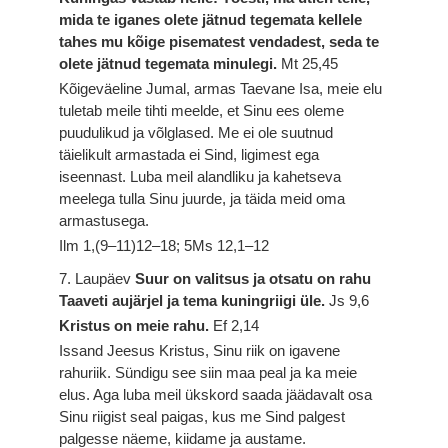
mida te iganes olete jätnud tegemata kellele
tahes mu kõige pisematest vendadest, seda te
olete jätnud tegemata minulegi.
Mt 25,45
Kõigeväeline Jumal, armas Taevane Isa, meie elu
tuletab meile tihti meelde, et Sinu ees oleme
puudulikud ja võlglased. Me ei ole suutnud
täielikult armastada ei Sind, ligimest ega
iseennast. Luba meil alandliku ja kahetseva
meelega tulla Sinu juurde, ja täida meid oma
armastusega.
Ilm 1,(9–11)12–18; 5Ms 12,1–12
7. Laupäev
Suur on valitsus ja otsatu on rahu
Taaveti aujärjel ja tema kuningriigi üle.
Js 9,6
Kristus on meie rahu.
Ef 2,14
Issand Jeesus Kristus, Sinu riik on igavene
rahuriik. Sündigu see siin maa peal ja ka meie
elus. Aga luba meil ükskord saada jäädavalt osa
Sinu riigist seal paigas, kus me Sind palgest
palgesse näeme, kiidame ja austame.