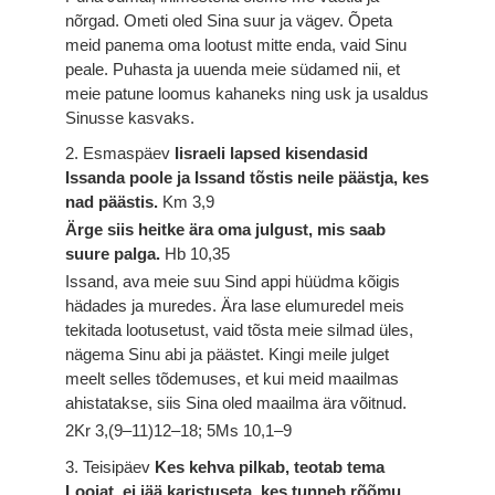
nõrgad. Ometi oled Sina suur ja vägev. Õpeta
meid panema oma lootust mitte enda, vaid Sinu
peale. Puhasta ja uuenda meie südamed nii, et
meie patune loomus kahaneks ning usk ja usaldus
Sinusse kasvaks.
2. Esmaspäev
Iisraeli lapsed kisendasid
Issanda poole ja Issand tõstis neile päästja, kes
nad päästis.
Km 3,9
Ärge siis heitke ära oma julgust, mis saab
suure palga.
Hb 10,35
Issand, ava meie suu Sind appi hüüdma kõigis
hädades ja muredes. Ära lase elumuredel meis
tekitada lootusetust, vaid tõsta meie silmad üles,
nägema Sinu abi ja päästet. Kingi meile julget
meelt selles tõdemuses, et kui meid maailmas
ahistatakse, siis Sina oled maailma ära võitnud.
2Kr 3,(9–11)12–18; 5Ms 10,1–9
3. Teisipäev
Kes kehva pilkab, teotab tema
Loojat, ei jää karistuseta, kes tunneb rõõmu