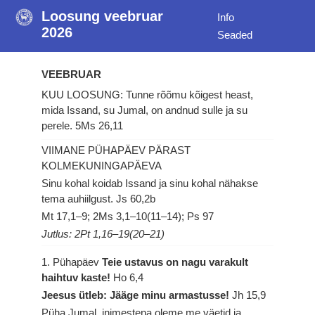
Loosung veebruar
Info
2026
Seaded
VEEBRUAR
KUU LOOSUNG: Tunne rõõmu kõigest heast,
mida Issand, su Jumal, on andnud sulle ja su
perele.
5Ms 26,11
VIIMANE PÜHAPÄEV PÄRAST
KOLMEKUNINGAPÄEVA
Sinu kohal koidab Issand ja sinu kohal nähakse
tema auhiilgust.
Js 60,2b
Mt 17,1–9; 2Ms 3,1–10(11–14); Ps 97
Jutlus: 2Pt 1,16–19(20–21)
1. Pühapäev
Teie ustavus on nagu varakult
haihtuv kaste!
Ho 6,4
Jeesus ütleb: Jääge minu armastusse!
Jh 15,9
Püha Jumal, inimestena oleme me väetid ja