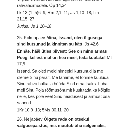
rahvahõimudele.
Õp 14,34
Lk 13,(1–5)6–9; Rm 2,1–11; Js 1,10–18; Ilm
21,15–27
Jutlus: Js 1,10–18
25. Kolmapäev
Mina, Issand, olen õigusega
sind kutsunud ja kinnitan su kätt.
Js 42,6
Ennäe, hääl ütles pilvest: See on minu armas
Poeg, kellest mul on hea meel, teda kuulake!
Mt
17,5
Issand, Sa oled meid nimepidi kutsunud ja me
oleme Sinu päralt. Me täname, et tohime kuuluda
Sinu rahva hulka ja hüüda Sind oma Isaks. Luba
meil Sinu Poja rõõmusõnumit kuulutada ka kõigile
neile, kes pole veel Sinu headusest ja armust osa
saanud.
1Kr 10,9–13; 5Ms 30,11–20
26. Neljapäev
Õigete rada on otsekui
valgusepaistus, mis muutub üha selgemaks,