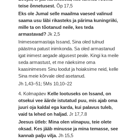
teise õnnetusest.
Õp 17,5
Eks ole Jumal selle maailma vaesed valinud
saama usu läbi rikasteks ja pärima kuningriiki,
mille ta on tõotanud neile, kes teda
armastavad?
Jk 2,5
Inimesearmastaja Issand, Sina oled tulnud
päästma patust inimkonda. Sa oled armastanud
igat inimest aegade algusest peale. Kingi ka meile
seda armastust, et me näeksime oma
kaasinimeses Sinu loodut ja hoiaksime neid, kelle
Sina meie kõrvale oled asetanud.
Jh 1,43–51; 5Ms 10,10–22
4. Kolmapäev
Kelle lootuseks on Issand, on
otsekui vee äärde istutatud puu, mis ajab oma
juuri oja kaldal ega karda, kui palavus tuleb,
vaid ta lehed on haljad.
Jr 17,7.8
Jeesus ütleb: Mina olen viinapuu, teie olete
oksad. Kes jääb minusse ja mina temasse, see
kannab palju vilja.
Jh 15,5