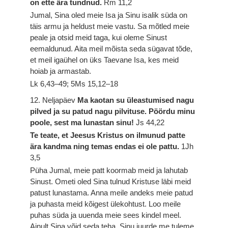
on ette ära tundnud.
Rm 11,2
Jumal, Sina oled meie Isa ja Sinu isalik süda on
täis armu ja heldust meie vastu. Sa mõtled meie
peale ja otsid meid taga, kui oleme Sinust
eemaldunud. Aita meil mõista seda sügavat tõde,
et meil igaühel on üks Taevane Isa, kes meid
hoiab ja armastab.
Lk 6,43–49; 5Ms 15,12–18
12. Neljapäev
Ma kaotan su üleastumised nagu
pilved ja su patud nagu pilvituse. Pöördu minu
poole, sest ma lunastan sinu!
Js 44,22
Te teate, et Jeesus Kristus on ilmunud patte
ära kandma ning temas endas ei ole pattu.
1Jh
3,5
Püha Jumal, meie patt koormab meid ja lahutab
Sinust. Ometi oled Sina tulnud Kristuse läbi meid
patust lunastama. Anna meile andeks meie patud
ja puhasta meid kõigest ülekohtust. Loo meile
puhas süda ja uuenda meie sees kindel meel.
Ainult Sina võid seda teha. Sinu juurde me tuleme.