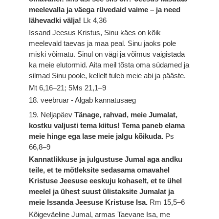
meelevalla ja väega rüvedaid vaime – ja need
lähevadki välja!
Lk 4,36
Issand Jeesus Kristus, Sinu käes on kõik
meelevald taevas ja maa peal. Sinu jaoks pole
miski võimatu. Sinul on vägi ja võimus vaigistada
ka meie elutormid. Aita meil tõsta oma südamed ja
silmad Sinu poole, kellelt tuleb meie abi ja pääste.
Mt 6,16–21; 5Ms 21,1–9
18. veebruar - Algab kannatusaeg
19. Neljapäev
Tänage, rahvad, meie Jumalat,
kostku valjusti tema kiitus! Tema paneb elama
meie hinge ega lase meie jalgu kõikuda.
Ps
66,8–9
Kannatlikkuse ja julgustuse Jumal aga andku
teile, et te mõtleksite sedasama omavahel
Kristuse Jeesuse eeskuju kohaselt, et te ühel
meelel ja ühest suust ülistaksite Jumalat ja
meie Issanda Jeesuse Kristuse Isa.
Rm 15,5–6
Kõigeväeline Jumal, armas Taevane Isa, me