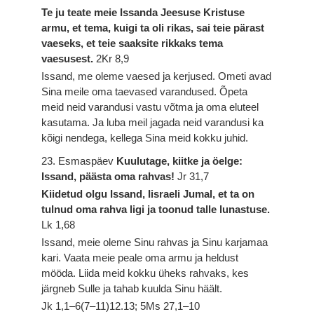
Te ju teate meie Issanda Jeesuse Kristuse
armu, et tema, kuigi ta oli rikas, sai teie pärast
vaeseks, et teie saaksite rikkaks tema
vaesusest.
2Kr 8,9
Issand, me oleme vaesed ja kerjused. Ometi avad
Sina meile oma taevased varandused. Õpeta
meid neid varandusi vastu võtma ja oma eluteel
kasutama. Ja luba meil jagada neid varandusi ka
kõigi nendega, kellega Sina meid kokku juhid.
23. Esmaspäev
Kuulutage, kiitke ja öelge:
Issand, päästa oma rahvas!
Jr 31,7
Kiidetud olgu Issand, Iisraeli Jumal, et ta on
tulnud oma rahva ligi ja toonud talle lunastuse.
Lk 1,68
Issand, meie oleme Sinu rahvas ja Sinu karjamaa
kari. Vaata meie peale oma armu ja heldust
mööda. Liida meid kokku üheks rahvaks, kes
järgneb Sulle ja tahab kuulda Sinu häält.
Jk 1,1–6(7–11)12.13; 5Ms 27,1–10