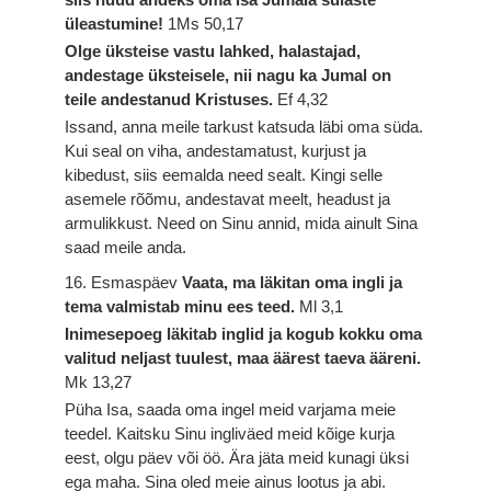
üleastumine!
1Ms 50,17
Olge üksteise vastu lahked, halastajad,
andestage üksteisele, nii nagu ka Jumal on
teile andestanud Kristuses.
Ef 4,32
Issand, anna meile tarkust katsuda läbi oma süda.
Kui seal on viha, andestamatust, kurjust ja
kibedust, siis eemalda need sealt. Kingi selle
asemele rõõmu, andestavat meelt, headust ja
armulikkust. Need on Sinu annid, mida ainult Sina
saad meile anda.
16. Esmaspäev
Vaata, ma läkitan oma ingli ja
tema valmistab minu ees teed.
Ml 3,1
Inimesepoeg läkitab inglid ja kogub kokku oma
valitud neljast tuulest, maa äärest taeva ääreni.
Mk 13,27
Püha Isa, saada oma ingel meid varjama meie
teedel. Kaitsku Sinu ingliväed meid kõige kurja
eest, olgu päev või öö. Ära jäta meid kunagi üksi
ega maha. Sina oled meie ainus lootus ja abi.