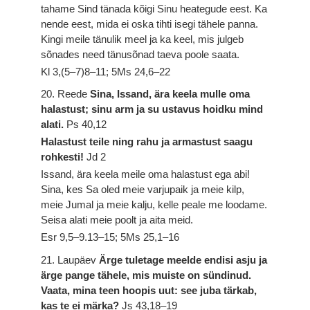
tahame Sind tänada kõigi Sinu heategude eest. Ka
nende eest, mida ei oska tihti isegi tähele panna.
Kingi meile tänulik meel ja ka keel, mis julgeb
sõnades need tänusõnad taeva poole saata.
Kl 3,(5–7)8–11; 5Ms 24,6–22
20. Reede
Sina, Issand, ära keela mulle oma
halastust; sinu arm ja su ustavus hoidku mind
alati.
Ps 40,12
Halastust teile ning rahu ja armastust saagu
rohkesti!
Jd 2
Issand, ära keela meile oma halastust ega abi!
Sina, kes Sa oled meie varjupaik ja meie kilp,
meie Jumal ja meie kalju, kelle peale me loodame.
Seisa alati meie poolt ja aita meid.
Esr 9,5–9.13–15; 5Ms 25,1–16
21. Laupäev
Ärge tuletage meelde endisi asju ja
ärge pange tähele, mis muiste on sündinud.
Vaata, mina teen hoopis uut: see juba tärkab,
kas te ei märka?
Js 43,18–19