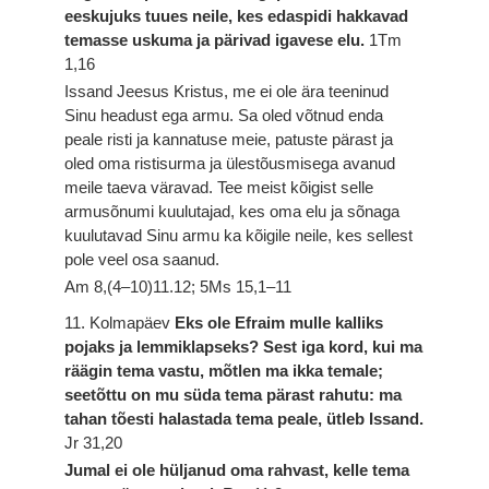
eeskujuks tuues neile, kes edaspidi hakkavad
temasse uskuma ja pärivad igavese elu.
1Tm
1,16
Issand Jeesus Kristus, me ei ole ära teeninud
Sinu headust ega armu. Sa oled võtnud enda
peale risti ja kannatuse meie, patuste pärast ja
oled oma ristisurma ja ülestõusmisega avanud
meile taeva väravad. Tee meist kõigist selle
armusõnumi kuulutajad, kes oma elu ja sõnaga
kuulutavad Sinu armu ka kõigile neile, kes sellest
pole veel osa saanud.
Am 8,(4–10)11.12; 5Ms 15,1–11
11. Kolmapäev
Eks ole Efraim mulle kalliks
pojaks ja lemmiklapseks? Sest iga kord, kui ma
räägin tema vastu, mõtlen ma ikka temale;
seetõttu on mu süda tema pärast rahutu: ma
tahan tõesti halastada tema peale, ütleb Issand.
Jr 31,20
Jumal ei ole hüljanud oma rahvast, kelle tema