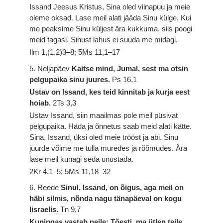
Issand Jeesus Kristus, Sina oled viinapuu ja meie
oleme oksad. Lase meil alati jääda Sinu külge. Kui
me peaksime Sinu küljest ära kukkuma, siis poogi
meid tagasi. Sinust lahus ei suuda me midagi.
Ilm 1,(1.2)3–8; 5Ms 11,1–17
5. Neljapäev
Kaitse mind, Jumal, sest ma otsin
pelgupaika sinu juures.
Ps 16,1
Ustav on Issand, kes teid kinnitab ja kurja eest
hoiab.
2Ts 3,3
Ustav Issand, siin maailmas pole meil püsivat
pelgupaika. Häda ja õnnetus saab meid alati kätte.
Sina, Issand, üksi oled meie trööst ja abi. Sinu
juurde võime me tulla muredes ja rõõmudes. Ära
lase meil kunagi seda unustada.
2Kr 4,1–5; 5Ms 11,18–32
6. Reede
Sinul, Issand, on õigus, aga meil on
häbi silmis, nõnda nagu tänapäeval on kogu
Iisraelis.
Tn 9,7
Kuningas vastab neile: Tõesti, ma ütlen teile,