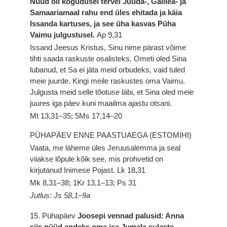
Nüüd oli kogudusel tervel Juuda-, Galilea- ja
Samaariamaal rahu end üles ehitada ja käia
Issanda kartuses, ja see üha kasvas Püha
Vaimu julgustusel.
Ap 9,31
Issand Jeesus Kristus, Sinu nime pärast võime
tihti saada raskuste osalisteks. Ometi oled Sina
lubanud, et Sa ei jäta meid orbudeks, vaid tuled
meie juurde. Kingi meile raskustes oma Vaimu.
Julgusta meid selle tõotuse läbi, et Sina oled meie
juures iga päev kuni maailma ajastu otsani.
Mt 13,31–35; 5Ms 17,14–20
PÜHAPÄEV ENNE PAASTUAEGA (ESTOMIHI)
Vaata, me läheme üles Jeruusalemma ja seal
viiakse lõpule kõik see, mis prohvetid on
kirjutanud Inimese Pojast.
Lk 18,31
Mk 8,31–38; 1Kr 13,1–13; Ps 31
Jutlus: Js 58,1–9a
15. Pühapäev
Joosepi vennad palusid: Anna
siis nüüd andeks oma isa Jumala sulaste