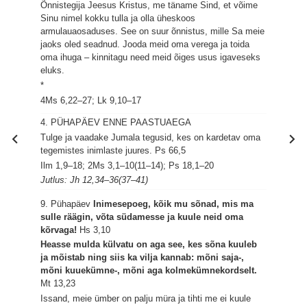
Õnnistegija Jeesus Kristus, me täname Sind, et võime
Sinu nimel kokku tulla ja olla üheskoos
armulauaosaduses. See on suur õnnistus, mille Sa meie
jaoks oled seadnud. Jooda meid oma verega ja toida
oma ihuga – kinnitagu need meid õiges usus igaveseks
eluks.
*
4Ms 6,22–27; Lk 9,10–17
4. PÜHAPÄEV ENNE PAASTUAEGA
Tulge ja vaadake Jumala tegusid, kes on kardetav oma
tegemistes inimlaste juures.
Ps 66,5
Ilm 1,9–18; 2Ms 3,1–10(11–14); Ps 18,1–20
Jutlus: Jh 12,34–36(37–41)
9. Pühapäev
Inimesepoeg, kõik mu sõnad, mis ma
sulle räägin, võta südamesse ja kuule neid oma
kõrvaga!
Hs 3,10
Heasse mulda külvatu on aga see, kes sõna kuuleb
ja mõistab ning siis ka vilja kannab: mõni saja-,
mõni kuuekümne-, mõni aga kolmekümnekordselt.
Mt 13,23
Issand, meie ümber on palju müra ja tihti me ei kuule