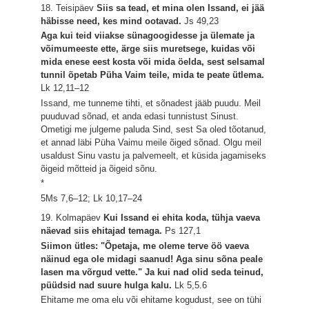
18. Teisipäev
Siis sa tead, et mina olen Issand, ei jää
häbisse need, kes mind ootavad.
Js 49,23
Aga kui teid viiakse sünagoogidesse ja ülemate ja
võimumeeste ette, ärge siis muretsege, kuidas või
mida enese eest kosta või mida öelda, sest selsamal
tunnil õpetab Püha Vaim teile, mida te peate ütlema.
Lk 12,11–12
Issand, me tunneme tihti, et sõnadest jääb puudu. Meil
puuduvad sõnad, et anda edasi tunnistust Sinust.
Ometigi me julgeme paluda Sind, sest Sa oled tõotanud,
et annad läbi Püha Vaimu meile õiged sõnad. Olgu meil
usaldust Sinu vastu ja palvemeelt, et küsida jagamiseks
õigeid mõtteid ja õigeid sõnu.
*
5Ms 7,6–12; Lk 10,17–24
19. Kolmapäev
Kui Issand ei ehita koda, tühja vaeva
näevad siis ehitajad temaga.
Ps 127,1
Siimon ütles: "Õpetaja, me oleme terve öö vaeva
näinud ega ole midagi saanud! Aga sinu sõna peale
lasen ma võrgud vette." Ja kui nad olid seda teinud,
püüdsid nad suure hulga kalu.
Lk 5,5.6
Ehitame me oma elu või ehitame kogudust, see on tühi