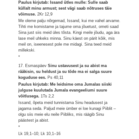
Paulus kirjutab: Issand ütles mulle: Sulle saab
küllalt minu armust; sest vägi saab nõtruses täie
võimuse.
2Kr 12,9
Me oleme palju nõrgemad, Issand, kui me vahel arvame.
Tihti me komistame ja tajume oma jõuetust, ometi saad
Sina just siis meid üles tõsta. Kingi meile jõudu, aga ära
lase meil uhkeks minna. Sinu käest on pärit kõik, mis
meil on, iseenesest pole me midagi. Sina teed meid
millekski.
*
17. Esmaspäev
Sinu ustavusest ja su abist ma
rääkisin, su heldust ja su tõde ma ei salga suure
koguduse ees.
Ps 40,11
Paulus kirjutab: Me leidsime oma Jumalas siiski
julguse kuulutada Jumala evangeeliumi suure
võitlusega.
1Ts 2,2
Issand, õpeta meid tunnistama Sinu headusest ja
jagama seda. Paljud meie ümber ei loe kunagi Piiblit –
olgu siis meie elu neile Piibliks, mis räägib Sinu
päästest ja abist.
*
Lk 19,1–10; Lk 10,1–16