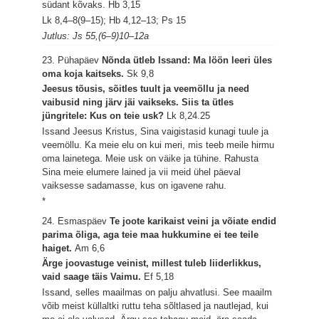
südant kõvaks.
Hb 3,15
Lk 8,4–8(9–15); Hb 4,12–13; Ps 15
Jutlus: Js 55,(6–9)10–12a
23. Pühapäev
Nõnda ütleb Issand: Ma löön leeri üles
oma koja kaitseks.
Sk 9,8
Jeesus tõusis, sõitles tuult ja veemöllu ja need
vaibusid ning järv jäi vaikseks. Siis ta ütles
jüngritele: Kus on teie usk?
Lk 8,24.25
Issand Jeesus Kristus, Sina vaigistasid kunagi tuule ja
veemöllu. Ka meie elu on kui meri, mis teeb meile hirmu
oma lainetega. Meie usk on väike ja tühine. Rahusta
Sina meie elumere lained ja vii meid ühel päeval
vaiksesse sadamasse, kus on igavene rahu.
*
24. Esmaspäev
Te joote karikaist veini ja võiate endid
parima õliga, aga teie maa hukkumine ei tee teile
haiget.
Am 6,6
Ärge joovastuge veinist, millest tuleb liiderlikkus,
vaid saage täis Vaimu.
Ef 5,18
Issand, selles maailmas on palju ahvatlusi. See maailm
võib meist küllaltki ruttu teha sõltlased ja nautlejad, kui