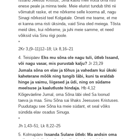
Issand Jeesus Kristus, Sina käsid meil võtta oma risti
enese peale ja minna teele. Meie elurist tundub tihti nii
võimatult raske, et me nõrkeme selle koorma all, nagu
Sinagi nõrkesid teel Kolgatale. Ometi me teame, et me
ei kanna oma risti üksinda, vaid Sina oled meiega. Tõsta
meid üles, kui nõrkeme, ja juhi meie samme, et need
võiksid viia Sinu riigi poole.
*
2Kr 3,(9–11)12–18; Lk 8,16–21
4. Teisipäev
Eks mu sõna ole nagu tuli, ütleb Issand,
või nagu vasar, mis purustab kalju?
Jr 23,29
Jumala sõna on elav ja tõhus ja vahedam kui ükski
kaheterane mõõk ning tungib läbi, kuni ta eraldab
hinge ja vaimu, liigesed ja üdi, ning on südame
meelsuse ja kaalutluste hindaja.
Hb 4,12
Kõigeväeline Jumal, oma Sõna läbi oled Sa loonud
taeva ja maa. Sinu Sõna sai lihaks Jeesuses Kristuses.
Puudutagu see Sõna ka meie südant, et seal võiks
sündida elav osadus Sinuga.
*
Jh 1,43–51; Lk 8,22–25
5. Kolmapäev
Issanda Sulane ütleb: Ma andsin oma