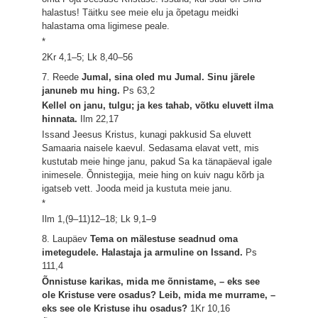
halastus! Täitku see meie elu ja õpetagu meidki
halastama oma ligimese peale.
*
2Kr 4,1–5; Lk 8,40–56
7. Reede
Jumal, sina oled mu Jumal. Sinu järele
januneb mu hing.
Ps 63,2
Kellel on janu, tulgu; ja kes tahab, võtku eluvett ilma
hinnata.
Ilm 22,17
Issand Jeesus Kristus, kunagi pakkusid Sa eluvett
Samaaria naisele kaevul. Sedasama elavat vett, mis
kustutab meie hinge janu, pakud Sa ka tänapäeval igale
inimesele. Õnnistegija, meie hing on kuiv nagu kõrb ja
igatseb vett. Jooda meid ja kustuta meie janu.
*
Ilm 1,(9–11)12–18; Lk 9,1–9
8. Laupäev
Tema on mälestuse seadnud oma
imetegudele. Halastaja ja armuline on Issand.
Ps
111,4
Õnnistuse karikas, mida me õnnistame, – eks see
ole Kristuse vere osadus? Leib, mida me murrame, –
eks see ole Kristuse ihu osadus?
1Kr 10,16