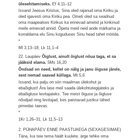
ülesehitamiseks.
Ef 4,11–12
Issand Jeesus Kristus, Sina oled rajanud oma Kiriku ja
oled igavesti oma Kiriku pea. Ometi oled sa seadnud
oma maapealses Kirikus ka erinevad ametid ja kinkinud
meile erinevad annid. Õpeta meid neid ande märkama ja
korraldama elu Sinu koguduses Sinu head tahet mööda.
*
Ml 3,13–18; Lk 11,1–4
22. Laupäev
Õiglust, ainult õiglust nõua taga, et sa
jääksid elama.
5Ms 16,20
Õndsad on need, kellel on nälg ja janu õiguse järele,
sest nemad saavad küllaga.
Mt 5,6
Issand, kui palju on siin maailmas ülekohut ja
ebaõiglust! Ära lase meil saada ülekohtutegijateks ja
ebaõigluse levitajateks. Tee meist õiguse ja õigluse
nõudjad ning levitajad, kes paistavad justkui tähed
pimedas taevas.
*
1Kr 1,26–31; Lk 11,5–13
2. PÜHAPÄEV ENNE PAASTUAEGA (SEXAGESIMAE)
Täna, kui teie tema häält kuulete, ärge tehke oma