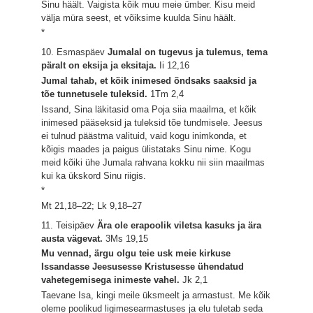
Sinu häält. Vaigista kõik muu meie ümber. Kisu meid
välja müra seest, et võiksime kuulda Sinu häält.
*
10. Esmaspäev
Jumalal on tugevus ja tulemus, tema
päralt on eksija ja eksitaja.
Ii 12,16
Jumal tahab, et kõik inimesed õndsaks saaksid ja
tõe tunnetusele tuleksid.
1Tm 2,4
Issand, Sina läkitasid oma Poja siia maailma, et kõik
inimesed pääseksid ja tuleksid tõe tundmisele. Jeesus
ei tulnud päästma valituid, vaid kogu inimkonda, et
kõigis maades ja paigus ülistataks Sinu nime. Kogu
meid kõiki ühe Jumala rahvana kokku nii siin maailmas
kui ka ükskord Sinu riigis.
*
Mt 21,18–22; Lk 9,18–27
11. Teisipäev
Ära ole erapoolik viletsa kasuks ja ära
austa vägevat.
3Ms 19,15
Mu vennad, ärgu olgu teie usk meie kirkuse
Issandasse Jeesusesse Kristusesse ühendatud
vahetegemisega inimeste vahel.
Jk 2,1
Taevane Isa, kingi meile üksmeelt ja armastust. Me kõik
oleme poolikud ligimesearmastuses ja elu tuletab seda