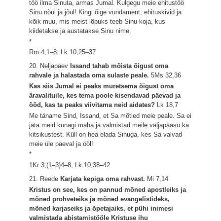
töö ilma Sinuta, armas Jumal. Kulgegu meie ehitustöö
Sinu nõul ja jõul! Kingi õige vundament, ehituskivid ja
kõik muu, mis meist lõpuks teeb Sinu koja, kus
kiidetakse ja austatakse Sinu nime.
*
Rm 4,1–8; Lk 10,25–37
20. Neljapäev
Issand tahab mõista õigust oma
rahvale ja halastada oma sulaste peale.
5Ms 32,36
Kas siis Jumal ei peaks muretsema õigust oma
äravalituile, kes tema poole kisendavad päevad ja
ööd, kas ta peaks viivitama neid aidates?
Lk 18,7
Me täname Sind, Issand, et Sa mõtled meie peale. Sa ei
jäta meid kunagi maha ja valmistad meile väljapääsu ka
kitsikustest. Küll on hea elada Sinuga, kes Sa valvad
meie üle päeval ja ööl!
*
1Kr 3,(1–3)4–8; Lk 10,38–42
21. Reede
Karjata kepiga oma rahvast.
Mi 7,14
Kristus on see, kes on pannud mõned apostleiks ja
mõned prohveteiks ja mõned evangelistideks,
mõned karjaseiks ja õpetajaiks, et pühi inimesi
valmistada abistamistööle Kristuse ihu