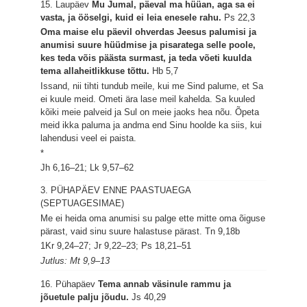
15. Laupäev
Mu Jumal, päeval ma hüüan, aga sa ei
vasta, ja ööselgi, kuid ei leia enesele rahu.
Ps 22,3
Oma maise elu päevil ohverdas Jeesus palumisi ja
anumisi suure hüüdmise ja pisaratega selle poole,
kes teda võis päästa surmast, ja teda võeti kuulda
tema allaheitlikkuse tõttu.
Hb 5,7
Issand, nii tihti tundub meile, kui me Sind palume, et Sa
ei kuule meid. Ometi ära lase meil kahelda. Sa kuuled
kõiki meie palveid ja Sul on meie jaoks hea nõu. Õpeta
meid ikka paluma ja andma end Sinu hoolde ka siis, kui
lahendusi veel ei paista.
*
Jh 6,16–21; Lk 9,57–62
3. PÜHAPÄEV ENNE PAASTUAEGA
(SEPTUAGESIMAE)
Me ei heida oma anumisi su palge ette mitte oma õiguse
pärast, vaid sinu suure halastuse pärast.
Tn 9,18b
1Kr 9,24–27; Jr 9,22–23; Ps 18,21–51
Jutlus: Mt 9,9–13
16. Pühapäev
Tema annab väsinule rammu ja
jõuetule palju jõudu.
Js 40,29