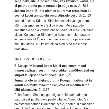
selja peksjaile ja põsed neile, kes katkusid karvu, ma
ei peitnud oma palet teotuse ja sülje eest.
Js 50,6
Jeesus ütleb: Ei ole olemas suuremat armastust kui
see, et keegi annab elu oma sõprade eest.
Jh 15,13
Issand Jeesus Kristus, Sina kannatasid valu ja teotust
rõõmu asemel, millele Sul oli õigus. Meie pattude
karistuse oled Sa võtnud enese peale, et meie võiksime
elada. Kui suur on Sinu arm ja halastus meie, patuste
inimeste vastu! Õpeta meid seda mõistma ja ära lase
meil unustada, kui kallist hinda oled Sina meie eest
maksnud.
*
Ilm 1,(1.2)3–8; Lk 8,26–39
6. Neljapäev
Issand ütles: Ma ei nea enam maad
inimese pärast, sest inimese südame mõtlemised on
kurjad ta lapsepõlvest peale.
1Ms 8,21
Jumal ei ole ju läkitanud oma Poega maailma, et ta
kohut mõistaks maailma üle, vaid et maailm tema
läbi päästetaks.
Jh 3,17
Püha Jumal, Sinul on igati õigus meid karistada meie
patu pärast ja olla meie peale vihane. Ometi oled Sa
halastanud patuse inimkonna peale, saates siia maailma
oma Poja Jeesuse Kristuse. Issand, kui suur on Sinu