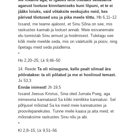
agarust lootuse kinnitamiseks kuni lõpuni, et te ei
jääks loiuks, vaid võtaksite eeskujuks neid, kes
pärivad tõotused usu ja pika meele tõttu.
Hb 6,11–12
Issand, me teame ajaloost, et Sinu Sõna on see, mis
raskustes kannab ja lootust annab. Meie esivanemate
elu tunnistab Sinu armust ja hoidmisest. Tuletagu see
kõik meile meelde seda, mis on väärtuslik ja püsiv, ning
õpetagu meid seda püüdlema.
*
Ho 2,20–25; Lk 9,46–50
14. Reede
Ta oli niisugune, kelle pealt silmad ära
pööratakse: ta oli põlatud ja me ei hoolinud temast.
Js 53,3
Ennäe inimest!
Jh 19,5
Issand Jeesus Kristus, Sina oled Jumala Poeg, aga
inimesena kannatasid Sa kõiki inimlikke kannatusi. Sel
põhjusel mõistad Sa ka meid meie kannatustes ja
proovilepanekutes. Tunne meile kaasa ja aita meid, et
mõistaksime raskustes Sinu nõu ja abi.
*
Kl 2,8–15; Lk 9,51–56