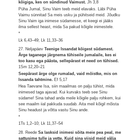
kõigiga, kes on sündinud Vaimust.
Jh 3,8
Püha Jumal, Sinu Vaim teeb meid elavaks. Läbi Püha
Vaimu sünnitad Sa meis usku ja pühitseid meid. Jõudku
Sinu Vaim iga inimese südamesse, et keegi ei jääks
ilma sellest heast, mida Sa pakud kõigile inimestele.
*
Lk 6,43–49; Lk 11,33–36
27. Neljapäev
Teenige Issandat kõigest südamest.
Ärge taganege järgnema tühiseile jumalaile, kes ei
too kasu ega päästa, sellepärast et need on tühised.
1Sm 12,20–21
Seepärast ärge olge rumalad, vaid mõistke, mis on
Issanda tahtmine.
Ef 5,17
Hea Taevane Isa, siin maailmas on palju tühist, mida
inimesed taga ajavad. Kui kurvaks teeb see Sinu
südame! Sina tahad anda meile kõigile palju rohkem, kui
see maailm iial pakkuda suudab. Aita meil kõigil mõista
Sinu headust ja võtta vastu Sinu ande.
*
1Ts 1,2–10; Lk 11,37–54
28. Reede
Sa lasksid inimesi sõita meie pea peal, me
sattusime tulle ja vette. Kuid sina viisid meid välja