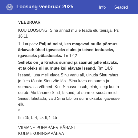
Loosung veebruar 2025
Info
Seaded
VEEBRUAR
KUU LOOSUNG: Sina annad mulle teada elu teeraja.
Ps
16,11
1. Laupäev
Paljud neist, kes magavad mulla põrmus,
ärkavad: ühed igaveseks eluks ja teised teotuseks,
igaveseks põlastuseks.
Tn 12,2
Selleks on ju Kristus surnud ja saanud jälle elavaks,
et ta oleks nii surnute kui elavate Issand.
Rm 14,9
Issand, luba meil elada Sinu varju all, uinuda Sinu rahus
ja üles tõusta Sinu väe läbi. Sinu käes on surma ja
surmavalla võtmed. Kes Sinusse usub, elab, isegi kui ta
sureb. Me täname Sind, Issand, et surm ei suuda meid
Sinust lahutada, vaid Sinu läbi on surm ukseks igavesse
ellu.
*
Ilm 15,1–4; Lk 8,4–15
VIIMANE PÜHAPÄEV PÄRAST
KOLMEKUNINGAPÄEVA