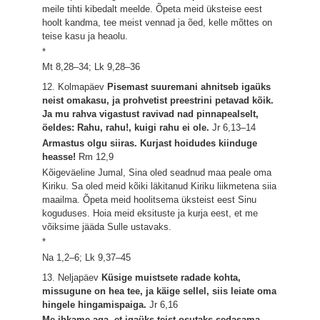
meile tihti kibedalt meelde. Õpeta meid üksteise eest
hoolt kandma, tee meist vennad ja õed, kelle mõttes on
teise kasu ja heaolu.
*
Mt 8,28–34; Lk 9,28–36
12. Kolmapäev
Pisemast suuremani ahnitseb igaüks
neist omakasu, ja prohvetist preestrini petavad kõik.
Ja mu rahva vigastust ravivad nad pinnapealselt,
öeldes: Rahu, rahu!, kuigi rahu ei ole.
Jr 6,13–14
Armastus olgu siiras. Kurjast hoidudes kiinduge
heasse!
Rm 12,9
Kõigeväeline Jumal, Sina oled seadnud maa peale oma
Kiriku. Sa oled meid kõiki läkitanud Kiriku liikmetena siia
maailma. Õpeta meid hoolitsema üksteist eest Sinu
koguduses. Hoia meid eksituste ja kurja eest, et me
võiksime jääda Sulle ustavaks.
*
Na 1,2–6; Lk 9,37–45
13. Neljapäev
Küsige muistsete radade kohta,
missugune on hea tee, ja käige sellel, siis leiate oma
hingele hingamispaiga.
Jr 6,16
Me ihkame aga, et igaüks teist osutaks sedasama