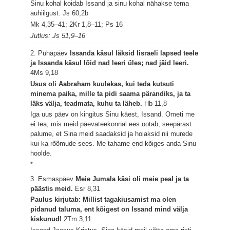
Sinu kohal koidab Issand ja sinu kohal nähakse tema
auhiilgust.
Js 60,2b
Mk 4,35–41; 2Kr 1,8–11; Ps 16
Jutlus: Js 51,9–16
2. Pühapäev
Issanda käsul läksid Iisraeli lapsed teele
ja Issanda käsul lõid nad leeri üles; nad jäid leeri.
4Ms 9,18
Usus oli Aabraham kuulekas, kui teda kutsuti
minema paika, mille ta pidi saama pärandiks, ja ta
läks välja, teadmata, kuhu ta läheb.
Hb 11,8
Iga uus päev on kingitus Sinu käest, Issand. Ometi me
ei tea, mis meid päevateekonnal ees ootab, seepärast
palume, et Sina meid saadaksid ja hoiaksid nii murede
kui ka rõõmude sees. Me tahame end kõiges anda Sinu
hoolde.
*
3. Esmaspäev
Meie Jumala käsi oli meie peal ja ta
päästis meid.
Esr 8,31
Paulus kirjutab: Millist tagakiusamist ma olen
pidanud taluma, ent kõigest on Issand mind välja
kiskunud!
2Tm 3,11