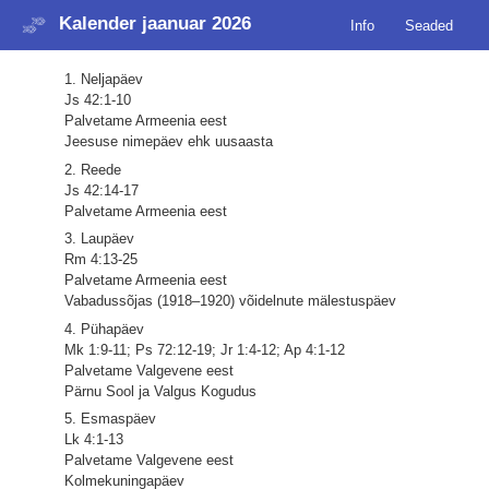
Kalender jaanuar 2026
Info
Seaded
1. Neljapäev
Js 42:1-10
Palvetame Armeenia eest
Jeesuse nimepäev ehk uusaasta
2. Reede
Js 42:14-17
Palvetame Armeenia eest
3. Laupäev
Rm 4:13-25
Palvetame Armeenia eest
Vabadussõjas (1918–1920) võidelnute mälestuspäev
4. Pühapäev
Mk 1:9-11; Ps 72:12-19; Jr 1:4-12; Ap 4:1-12
Palvetame Valgevene eest
Pärnu Sool ja Valgus Kogudus
5. Esmaspäev
Lk 4:1-13
Palvetame Valgevene eest
Kolmekuningapäev