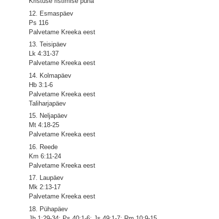
Kristuse ristimise püha
12. Esmaspäev
Ps 116
Palvetame Kreeka eest
13. Teisipäev
Lk 4:31-37
Palvetame Kreeka eest
14. Kolmapäev
Hb 3:1-6
Palvetame Kreeka eest
Taliharjapäev
15. Neljapäev
Mt 4:18-25
Palvetame Kreeka eest
16. Reede
Km 6:11-24
Palvetame Kreeka eest
17. Laupäev
Mk 2:13-17
Palvetame Kreeka eest
18. Pühapäev
Jh 1:29-34; Ps 40:1-6; Js 49:1-7; Rm 10:9-15