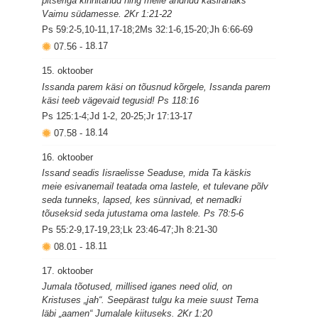
pitseriga kinnitanud ning meile andnud käsirahaks
Vaimu südamesse. 2Kr 1:21-22
Ps 59:2-5,10-11,17-18;2Ms 32:1-6,15-20;Jh 6:66-69
07.56
-
18.17
15. oktoober
Issanda parem käsi on tõusnud kõrgele, Issanda parem
käsi teeb vägevaid tegusid! Ps 118:16
Ps 125:1-4;Jd 1-2, 20-25;Jr 17:13-17
07.58
-
18.14
16. oktoober
Issand seadis Iisraelisse Seaduse, mida Ta käskis
meie esivanemail teatada oma lastele, et tulevane põlv
seda tunneks, lapsed, kes sünnivad, et nemadki
tõuseksid seda jutustama oma lastele. Ps 78:5-6
Ps 55:2-9,17-19,23;Lk 23:46-47;Jh 8:21-30
08.01
-
18.11
17. oktoober
Jumala tõotused, millised iganes need olid, on
Kristuses „jah“. Seepärast tulgu ka meie suust Tema
läbi „aamen“ Jumalale kiituseks. 2Kr 1:20