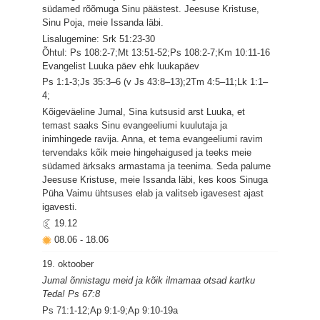
südamed rõõmuga Sinu päästest. Jeesuse Kristuse,
Sinu Poja, meie Issanda läbi.
Lisalugemine: Srk 51:23-30
Õhtul: Ps 108:2-7;Mt 13:51-52;Ps 108:2-7;Km 10:11-16
Evangelist Luuka päev ehk luukapäev
Ps 1:1-3;Js 35:3–6 (v Js 43:8–13);2Tm 4:5–11;Lk 1:1–
4;
Kõigeväeline Jumal, Sina kutsusid arst Luuka, et
temast saaks Sinu evangeeliumi kuulutaja ja
inimhingede ravija. Anna, et tema evangeeliumi ravim
tervendaks kõik meie hingehaigused ja teeks meie
südamed ärksaks armastama ja teenima. Seda palume
Jeesuse Kristuse, meie Issanda läbi, kes koos Sinuga
Püha Vaimu ühtsuses elab ja valitseb igavesest ajast
igavesti.
19.12
08.06
-
18.06
19. oktoober
Jumal õnnistagu meid ja kõik ilmamaa otsad kartku
Teda! Ps 67:8
Ps 71:1-12;Ap 9:1-9;Ap 9:10-19a