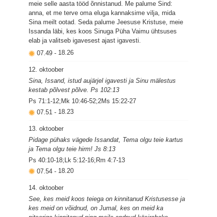
meie selle aasta tööd õnnistanud. Me palume Sind:
anna, et me terve oma eluga kannaksime vilja, mida
Sina meilt ootad. Seda palume Jeesuse Kristuse, meie
Issanda läbi, kes koos Sinuga Püha Vaimu ühtsuses
elab ja valitseb igavesest ajast igavesti.
07.49
-
18.26
12. oktoober
Sina, Issand, istud aujärjel igavesti ja Sinu mälestus
kestab põlvest põlve. Ps 102:13
Ps 71:1-12;Mk 10:46-52;2Ms 15:22-27
07.51
-
18.23
13. oktoober
Pidage pühaks vägede Issandat, Tema olgu teie kartus
ja Tema olgu teie hirm! Js 8:13
Ps 40:10-18;Lk 5:12-16;Rm 4:7-13
07.54
-
18.20
14. oktoober
See, kes meid koos teiega on kinnitanud Kristusesse ja
kes meid on võidnud, on Jumal, kes on meid ka