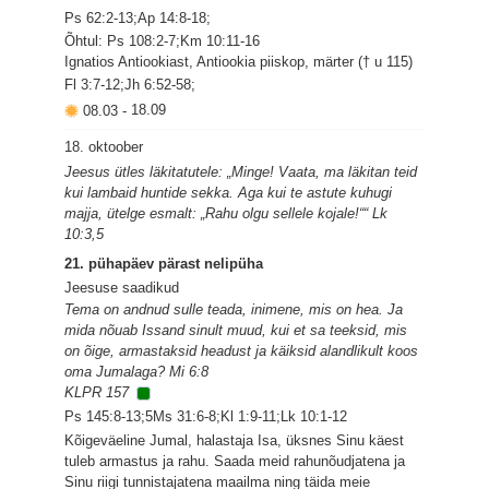
Ps 62:2-13;Ap 14:8-18;
Õhtul: Ps 108:2-7;Km 10:11-16
Ignatios Antiookiast, Antiookia piiskop, märter († u 115)
Fl 3:7-12;Jh 6:52-58;
08.03
-
18.09
18. oktoober
Jeesus ütles läkitatutele: „Minge! Vaata, ma läkitan teid
kui lambaid huntide sekka. Aga kui te astute kuhugi
majja, ütelge esmalt: „Rahu olgu sellele kojale!““ Lk
10:3,5
21. pühapäev pärast nelipüha
Jeesuse saadikud
Tema on andnud sulle teada, inimene, mis on hea. Ja
mida nõuab Issand sinult muud, kui et sa teeksid, mis
on õige, armastaksid headust ja käiksid alandlikult koos
oma Jumalaga? Mi 6:8
KLPR 157
Ps 145:8-13;5Ms 31:6-8;Kl 1:9-11;Lk 10:1-12
Kõigeväeline Jumal, halastaja Isa, üksnes Sinu käest
tuleb armastus ja rahu. Saada meid rahunõudjatena ja
Sinu riigi tunnistajatena maailma ning täida meie