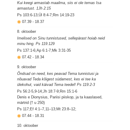
Kui keegi armastab maailma, siis ei ole temas Isa
armastust. 1Jh 2:15
Ps 103:6-13;Ül 8:4-7;Rm 14:19-23
07.39
-
18.37
8. oktoober
Imelised on Sinu tunnistused, sellepärast hoiab neid
minu hing. Ps 119:129
Ps 137:1-6;Ap 6:1-7;Mk 3:31-35
07.42
-
18.34
9. oktoober
Õndsad on need, kes peavad Tema tunnistusi ja
nõuavad Teda kõigest südamest, kes ei tee ka
ülekohut, vaid käivad Tema teedel! Ps 119:2-3
Ps 56:2-5,9-14;Jh 18:7-9;Rm 15:1-6
Denis e Dionysius, Pariisi piiskop, ja ta kaaslased,
märtrid († u 250)
Ps 117;Ef 4:1–7,11–13;Mt 23:8–12;
07.44
-
18.31
10. oktoober