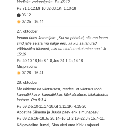
kindlaks varjupaigaks. Ps 46:12
Ps 71:1-12;Mt 10:32-33;1Kr 1:10-18
06.12
07.25
-
16.44
27. oktoober
Issand ütles Jeremijale: „Kui sa pöördud, siis ma lasen
sind jälle seista mu palge ees. Ja kui sa lahutad
väärtusliku tühisest, siis sa oled otsekui minu suu.“ Jr
15:19
Ps 40:10-18;Ne 8:1-8;Jos 24:1-2a,14-18
Misjonipüha
07.28
-
16.41
28. oktoober
Me kiitleme ka viletsusest, teades, et viletsus toob
kannatlikkuse, kannatlikkus läbikatsutuse, läbikatsutus
lootuse. Rm 5:3-4
Ps 59:2-5,10-11,17-18;Gl 3:11;1Kr 4:15-20
Apostlite Siimona ja Juuda päev ehk simunapäev
Ps 89:2,6,16–18;Js 28:14–16;Ef 2:19–22;Jh 15:7–11;
Kõigeväeline Jumal, Sina oled oma Kiriku rajanud