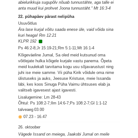
abielurikkuja sugupõlv nõuab tunnustähte, aga talle ei
anta muud kui prohvet Joona tunnustäht.“ Mt 16:3-4
22. pühapäev pärast nelipüha
Usuvõitlus
Ära lase kurjal võitu saada enese üle, vaid võida sina
kuri heaga! Rm 12:21
KLPR 192
Ps 46:2-8;Jr 15:19-21;Rm 5:1-11;Mt 16:1-4
Kõigeväeline Jumal, Sa oled meid kutsunud oma
võitlejate hulka kõigele kurjale vastu panema. Õpeta
meid kuulekalt tarvitama kogu usu sõjavarustust ning
juhi ise meie samme. Vii püha Kirik võidule oma nime
ülistuseks ja auks, Jeesuse Kristuse, meie Issanda
läbi, kes koos Sinuga Püha Vaimu ühtsuses elab ja
valitseb igavesest ajast igavesti.
Lisalugemine: Lm 28-43
Õhtul: Ps 108:2-7;Ilm 14:6-7;Ps 108:2-7;Gl 1:1-12
talveaeg
03.00
07.23
-
16.47
26. oktoober
Vägede Issand on meiega, Jaakobi Jumal on meile