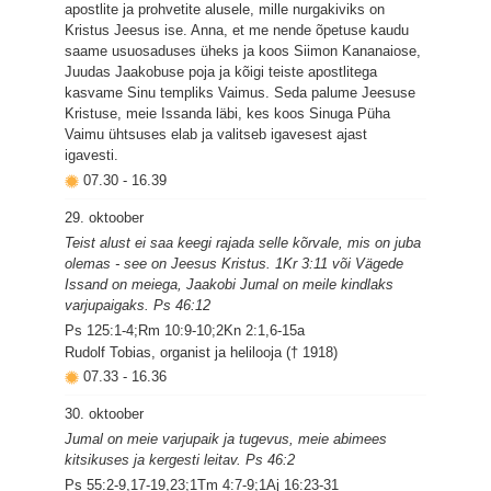
apostlite ja prohvetite alusele, mille nurgakiviks on
Kristus Jeesus ise. Anna, et me nende õpetuse kaudu
saame usuosaduses üheks ja koos Siimon Kananaiose,
Juudas Jaakobuse poja ja kõigi teiste apostlitega
kasvame Sinu templiks Vaimus. Seda palume Jeesuse
Kristuse, meie Issanda läbi, kes koos Sinuga Püha
Vaimu ühtsuses elab ja valitseb igavesest ajast
igavesti.
07.30
-
16.39
29. oktoober
Teist alust ei saa keegi rajada selle kõrvale, mis on juba
olemas - see on Jeesus Kristus. 1Kr 3:11 või Vägede
Issand on meiega, Jaakobi Jumal on meile kindlaks
varjupaigaks. Ps 46:12
Ps 125:1-4;Rm 10:9-10;2Kn 2:1,6-15a
Rudolf Tobias, organist ja helilooja († 1918)
07.33
-
16.36
30. oktoober
Jumal on meie varjupaik ja tugevus, meie abimees
kitsikuses ja kergesti leitav. Ps 46:2
Ps 55:2-9,17-19,23;1Tm 4:7-9;1Aj 16:23-31