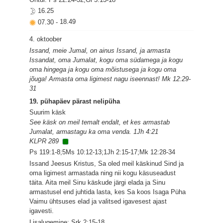
16.25
07.30
-
18.49
4. oktoober
Issand, meie Jumal, on ainus Issand, ja armasta
Issandat, oma Jumalat, kogu oma südamega ja kogu
oma hingega ja kogu oma mõistusega ja kogu oma
jõuga! Armasta oma ligimest nagu iseennast! Mk 12:29-
31
19. pühapäev pärast nelipüha
Suurim käsk
See käsk on meil temalt endalt, et kes armastab
Jumalat, armastagu ka oma venda. 1Jh 4:21
KLPR 289
Ps 119:1-8;5Ms 10:12-13;1Jh 2:15-17;Mk 12:28-34
Issand Jeesus Kristus, Sa oled meil käskinud Sind ja
oma ligimest armastada ning nii kogu käsuseadust
täita. Aita meil Sinu käskude järgi elada ja Sinu
armastusel end juhtida lasta, kes Sa koos Isaga Püha
Vaimu ühtsuses elad ja valitsed igavesest ajast
igavesti.
Lisalugemine: Srk 2:15-18