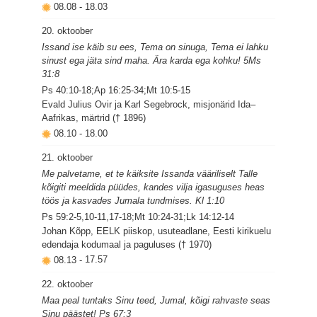
08.08
-
18.03
20. oktoober
Issand ise käib su ees, Tema on sinuga, Tema ei lahku
sinust ega jäta sind maha. Ära karda ega kohku! 5Ms
31:8
Ps 40:10-18;Ap 16:25-34;Mt 10:5-15
Evald Julius Ovir ja Karl Segebrock, misjonärid Ida–
Aafrikas, märtrid († 1896)
08.10
-
18.00
21. oktoober
Me palvetame, et te käiksite Issanda vääriliselt Talle
kõigiti meeldida püüdes, kandes vilja igasuguses heas
töös ja kasvades Jumala tundmises. Kl 1:10
Ps 59:2-5,10-11,17-18;Mt 10:24-31;Lk 14:12-14
Johan Kõpp, EELK piiskop, usuteadlane, Eesti kirikuelu
edendaja kodumaal ja paguluses († 1970)
08.13
-
17.57
22. oktoober
Maa peal tuntaks Sinu teed, Jumal, kõigi rahvaste seas
Sinu päästet! Ps 67:3