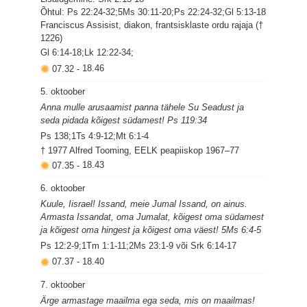
Õhtul: Ps 22:24-32;5Ms 30:11-20;Ps 22:24-32;Gl 5:13-18
Franciscus Assisist, diakon, frantsisklaste ordu rajaja (†
1226)
Gl 6:14-18;Lk 12:22-34;
07.32
-
18.46
5. oktoober
Anna mulle arusaamist panna tähele Su Seadust ja
seda pidada kõigest südamest! Ps 119:34
Ps 138;1Ts 4:9-12;Mt 6:1-4
† 1977 Alfred Tooming, EELK peapiiskop 1967–77
07.35
-
18.43
6. oktoober
Kuule, Iisrael! Issand, meie Jumal Issand, on ainus.
Armasta Issandat, oma Jumalat, kõigest oma südamest
ja kõigest oma hingest ja kõigest oma väest! 5Ms 6:4-5
Ps 12:2-9;1Tm 1:1-11;2Ms 23:1-9 või Srk 6:14-17
07.37
-
18.40
7. oktoober
Ärge armastage maailma ega seda, mis on maailmas!