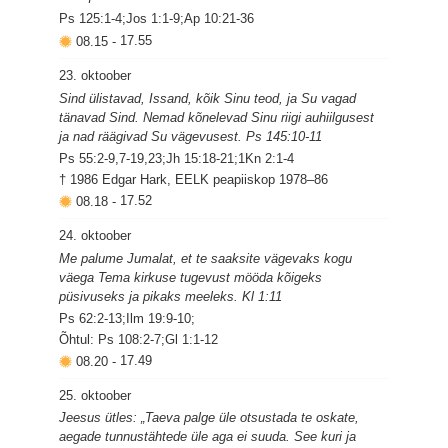
Ps 125:1-4;Jos 1:1-9;Ap 10:21-36
08.15
-
17.55
23. oktoober
Sind ülistavad, Issand, kõik Sinu teod, ja Su vagad
tänavad Sind. Nemad kõnelevad Sinu riigi auhiilgusest
ja nad räägivad Su vägevusest. Ps 145:10-11
Ps 55:2-9,7-19,23;Jh 15:18-21;1Kn 2:1-4
† 1986 Edgar Hark, EELK peapiiskop 1978–86
08.18
-
17.52
24. oktoober
Me palume Jumalat, et te saaksite vägevaks kogu
väega Tema kirkuse tugevust mööda kõigeks
püsivuseks ja pikaks meeleks. Kl 1:11
Ps 62:2-13;Ilm 19:9-10;
Õhtul: Ps 108:2-7;Gl 1:1-12
08.20
-
17.49
25. oktoober
Jeesus ütles: „Taeva palge üle otsustada te oskate,
aegade tunnustähtede üle aga ei suuda. See kuri ja