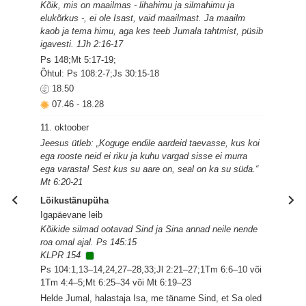
Kõik, mis on maailmas - lihahimu ja silmahimu ja
elukõrkus -, ei ole Isast, vaid maailmast. Ja maailm
kaob ja tema himu, aga kes teeb Jumala tahtmist, püsib
igavesti. 1Jh 2:16-17
Ps 148;Mt 5:17-19;
Õhtul: Ps 108:2-7;Js 30:15-18
18.50
07.46
-
18.28
11. oktoober
Jeesus ütleb: „Koguge endile aardeid taevasse, kus koi
ega rooste neid ei riku ja kuhu vargad sisse ei murra
ega varasta! Sest kus su aare on, seal on ka su süda.“
Mt 6:20-21
Lõikustänupüha
Igapäevane leib
Kõikide silmad ootavad Sind ja Sina annad neile nende
roa omal ajal. Ps 145:15
KLPR 154
Ps 104:1,13–14,24,27–28,33;Jl 2:21–27;1Tm 6:6–10 või
1Tm 4:4–5;Mt 6:25–34 või Mt 6:19–23
Helde Jumal, halastaja Isa, me täname Sind, et Sa oled