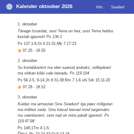
Kalender oktoober 2026
Info
Seaded
1. oktoober
Tänage Issandat, sest Tema on hea, sest Tema heldus
kestab igavesti! Ps 136:1
Ps 137:1-6;Gl 4:21-31;Mk 7:17-23
07.25
-
18.55
2. oktoober
Su korraldustest ma olen saanud arukaks, sellepärast
ma vihkan kõiki vale teeradu. Ps 119:104
Ps 56:2-5, 9-14;Jh 8:31-38;Rm 7:1-6 või Srk 15:11-20
07.28
-
18.52
3. oktoober
Kuidas ma armastan Sinu Seadust! Iga päev mõlgutan
ma mõttes seda. Sinu käsud teevad mind targemaks
mu vaenlastest, sest nad on minu päralt igavesti. Ps
119:97-98
Ps 148;1Tm 4:1-5;
Õhtul: Ps 22:24-32;Gl 5:13-18