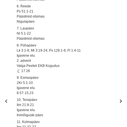
6. Reede
Ps 51:1-21
Päästmist otsimas
Nigulapäev
7. Laupäev
Nl 5:1-22
Päästmist otsimas
8. Pühapäev
Lk 3:1-6; Ml 3:19-24; Ps 126:1-6; Fl 1:4-11
Igavene elu
2. advent
Valga Peeteli EKB Kogudus
17.26
9. Esmaspäev
2Kr 5:1-10
Igavene elu
8.57-15.23
10. Teisipäev
Ilm 21:9-21
Igavene elu
Inimõiguste päev
11. Kolmapäev
Ilm 21:22-27