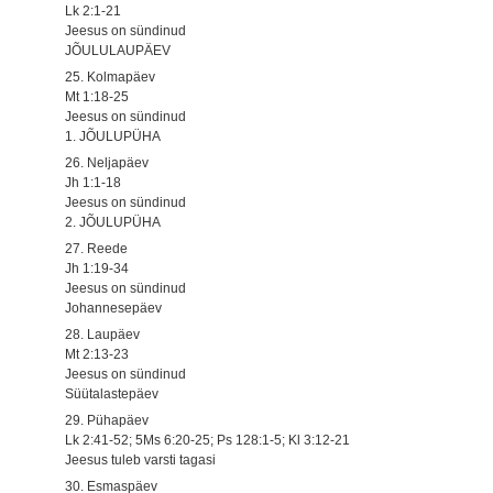
Lk 2:1-21
Jeesus on sündinud
JÕULULAUPÄEV
25. Kolmapäev
Mt 1:18-25
Jeesus on sündinud
1. JÕULUPÜHA
26. Neljapäev
Jh 1:1-18
Jeesus on sündinud
2. JÕULUPÜHA
27. Reede
Jh 1:19-34
Jeesus on sündinud
Johannesepäev
28. Laupäev
Mt 2:13-23
Jeesus on sündinud
Süütalastepäev
29. Pühapäev
Lk 2:41-52; 5Ms 6:20-25; Ps 128:1-5; Kl 3:12-21
Jeesus tuleb varsti tagasi
30. Esmaspäev