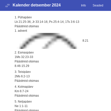
Kalender detsember 2024
Info
Seaded
1. Pühapäev
Lk 21:25-36; Jr 33:14-16; Ps 25:4-14; 1Ts 3:6-13
Päästmist otsimas
1. advent
8.21
2. Esmaspäev
1Ms 32:23-33
Päästmist otsimas
8.46-15.29
3. Teisipäev
2Ms 6:2-13
Päästmist otsimas
4. Kolmapäev
Km 6:7-24
Päästmist otsimas
5. Neljapäev
Ne 1:1-11
Päästmist otsimas