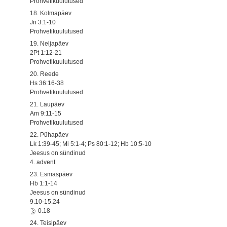
Prohvetikuulutused
18. Kolmapäev
Jn 3:1-10
Prohvetikuulutused
19. Neljapäev
2Pt 1:12-21
Prohvetikuulutused
20. Reede
Hs 36:16-38
Prohvetikuulutused
21. Laupäev
Am 9:11-15
Prohvetikuulutused
22. Pühapäev
Lk 1:39-45; Mi 5:1-4; Ps 80:1-12; Hb 10:5-10
Jeesus on sündinud
4. advent
23. Esmaspäev
Hb 1:1-14
Jeesus on sündinud
9.10-15.24
0.18
24. Teisipäev