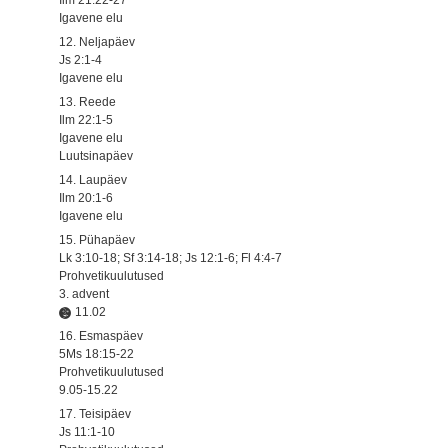
Igavene elu
12. Neljapäev
Js 2:1-4
Igavene elu
13. Reede
Ilm 22:1-5
Igavene elu
Luutsinapäev
14. Laupäev
Ilm 20:1-6
Igavene elu
15. Pühapäev
Lk 3:10-18; Sf 3:14-18; Js 12:1-6; Fl 4:4-7
Prohvetikuulutused
3. advent
11.02
16. Esmaspäev
5Ms 18:15-22
Prohvetikuulutused
9.05-15.22
17. Teisipäev
Js 11:1-10