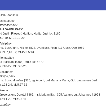
UNI / jaanikuu
 Esmaspäev
stekaitsepäev
HA VAIMU PÄEV
d Justin Filosoof, Hariton, Harita, Just jkk. †166
 5:9-19; Mt 18:10-20
 Teisipäev
nst. üpsk. tunn. Nikifor †828; Lyoni psk. Fotin †177; psk. Odo †959
 1:1-7,13-17; Mt 4:25-5:13
 Kolmapäev
d Lukillian, Ipaati, Paula jkk. †270
 1:18-27: Mt 5:20-26
 Neljapäev
sti lipu päev
nst. üpsk. Mitrofan †326; vg. Alooni; p-d Marta ja Maria, õigl. Laatsaruse õed
 1:28-2:9; Mt 5:27-32
 Reede
ürose pskmr. Dorotei †362; mr. Markian jkk. †305; Valamo vg. Johannes †1958
 2:14-29; Mt 5:33-41
 Laupäev