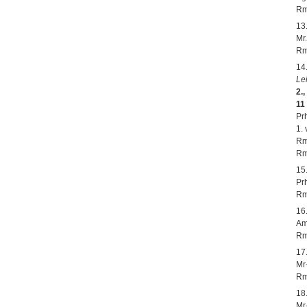
Rm
13
Mr.
Rm
14
Le
2.
11
Pr
1.
Rm
Rm
15
Prh
Rm
16
Am
Rm
17
Mr
Rm
18
Mr-