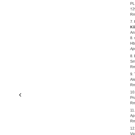
PL
†2
Rm
7.
Kõ
An
8.
Hb
Ap
8.
Sm
Rm
9.
Al
Rm
10
Pr
Rm
11
Ap
Rm
12
Vg