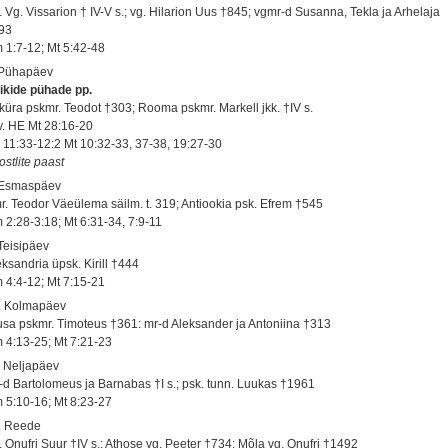
. Vg. Vissarion † IV-V s.; vg. Hilarion Uus †845; vgmr-d Susanna, Tekla ja Arhelaja
93
 1:7-12; Mt 5:42-48
 Pühapäev
ikide pühade pp.
küra pskmr. Teodot †303; Rooma pskmr. Markell jkk. †IV s.
 v. HE Mt 28:16-20
 11:33-12:2 Mt 10:32-33, 37-38, 19:27-30
ostlite paast
 Esmaspäev
r. Teodor Väeülema säilm. t. 319; Antiookia psk. Efrem †545
 2:28-3:18; Mt 6:31-34, 7:9-11
 Teisipäev
eksandria üpsk. Kirill †444
 4:4-12; Mt 7:15-21
. Kolmapäev
usa pskmr. Timoteus †361: mr-d Aleksander ja Antoniina †313
 4:13-25; Mt 7:21-23
. Neljapäev
-d Bartolomeus ja Barnabas †I s.; psk. tunn. Luukas †1961
 5:10-16; Mt 8:23-27
. Reede
. Onufri Suur †IV s.; Athose vg. Peeter †734; Mõla vg. Onufri †1492