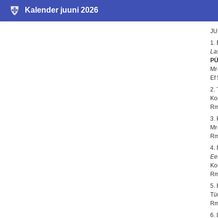
Kalender juuni 2026
JU
1.
La
PÜ
Mr-
Ef
2.
Ko
Rm
3.
Mr-
Rm
4.
Ee
Ko
Rm
5.
Tü
Rm
6.