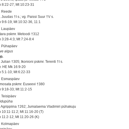
 8:22-27; Mt 10:23-31
. Reede
 Juudas †I s.; vg. Paissi Suur †V s.
 9:6-19; Mt 10:32-36, 11:1
. Laupäev
tara pskmr. Metoodi †312
 3:28-4:3; Mt 7:24-8:4
. Pühapäev
ve algus
pp.
 Julian †305; Ikonioni pskmr. Terenti †I s.
 v. HE Mk 16:9-20
 5:1-10; Mt 6:22-33
. Esmaspäev
mosata pskmr. Euseevi †380
 9:18-33; Mt 11:2-15
. Teisipäev
idupüha
. Agrippiina †262; Jumalaema Vladimiri pühakuju
 10:11-11:2; Mt 11:16-20 (T)
 11:2-12; Mt 11:20-26 (K)
. Kolmapäev
anipäev