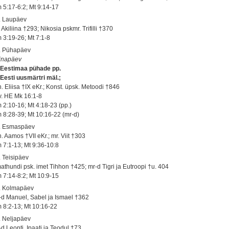
 5:17-6:2; Mt 9:14-17
. Laupäev
 Akiliina †293; Nikosia pskmr. Trifilli †370
 3:19-26; Mt 7:1-8
. Pühapäev
inapäev
, Eestimaa pühade pp.
 Eesti uusmärtri mäl.;
h. Eliisa †IX eKr.; Konst. üpsk. Metoodi †846
 v. HE Mk 16:1-8
 2:10-16; Mt 4:18-23 (pp.)
 8:28-39; Mt 10:16-22 (mr-d)
. Esmaspäev
. Aamos †VII eKr.; mr. Viit †303
 7:1-13; Mt 9:36-10:8
. Teisipäev
athundi psk. imet Tihhon †425; mr-d Tigri ja Eutroopi †u. 404
 7:14-8:2; Mt 10:9-15
. Kolmapäev
-d Manuel, Sabel ja Ismael †362
 8:2-13; Mt 10:16-22
. Neljapäev
d Leonti, Ipaati ja Teodul †73