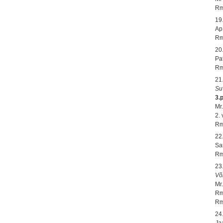
Rm
19
Ap.
Rm
20
Pa
Rm
21
Su
3.
Mr.
2.
Rm
22
Sa
Rm
23
Võ
Mr
Rm
Rm
24
Ja