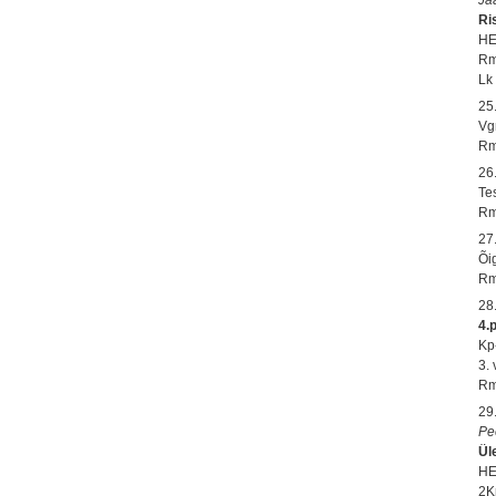
Ri
HE
Rm
Lk 
25
Vg
Rm
26
Te
Rm
27
Õi
Rm
28
4.
Kp
3.
Rm
29
Pe
Ül
HE
2K