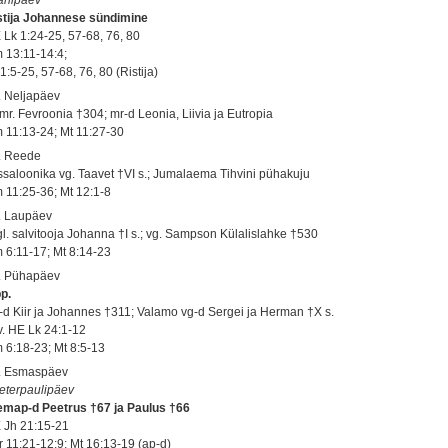
stija Johannese sündimine
 Lk 1:24-25, 57-68, 76, 80
 13:11-14:4;
1:5-25, 57-68, 76, 80 (Ristija)
. Neljapäev
mr. Fevroonia †304; mr-d Leonia, Liivia ja Eutropia
 11:13-24; Mt 11:27-30
. Reede
ssaloonika vg. Taavet †VI s.; Jumalaema Tihvini pühakuju
 11:25-36; Mt 12:1-8
. Laupäev
gl. salvitooja Johanna †I s.; vg. Sampson Külalislahke †530
 6:11-17; Mt 8:14-23
. Pühapäev
pp.
-d Kiir ja Johannes †311; Valamo vg-d Sergei ja Herman †X s.
 v. HE Lk 24:1-12
 6:18-23; Mt 8:5-13
. Esmaspäev
eterpaulipäev
emap-d Peetrus †67 ja Paulus †66
 Jh 21:15-21
r 11:21-12:9; Mt 16:13-19 (ap-d)