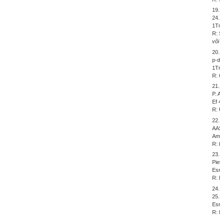
19
24.
1Tm
R: 
või
20
p-d
1Tm
R: 
21
P.
Ef 
R: 
22
AA
Am 
R: 
23
Pie
Esr
R: 
24
25.
Esr
R: 