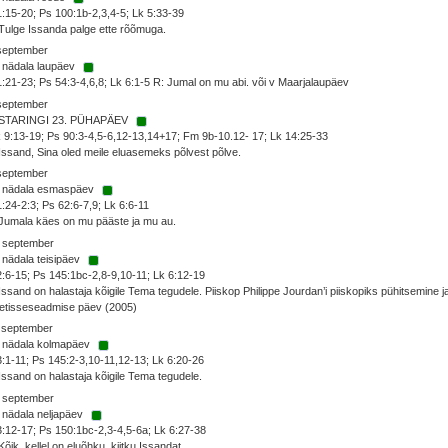
1:15-20; Ps 100:1b-2,3,4-5; Lk 5:33-39
Tulge Issanda palge ette rõõmuga.
 september
 nädala laupäev
1:21-23; Ps 54:3-4,6,8; Lk 6:1-5 R: Jumal on mu abi. või v Maarjalaupäev
 september
STARINGI 23. PÜHAPÄEV
 9:13-19; Ps 90:3-4,5-6,12-13,14+17; Fm 9b-10.12- 17; Lk 14:25-33
Issand, Sina oled meile eluasemeks põlvest põlve.
 september
. nädala esmaspäev
1:24-2:3; Ps 62:6-7,9; Lk 6:6-11
Jumala käes on mu pääste ja mu au.
. september
 nädala teisipäev
2:6-15; Ps 145:1bc-2,8-9,10-11; Lk 6:12-19
Issand on halastaja kõigile Tema tegudele. Piiskop Philippe Jourdan’i piiskopiks pühitsemine j
etisseseadmise päev (2005)
. september
. nädala kolmapäev
3:1-11; Ps 145:2-3,10-11,12-13; Lk 6:20-26
Issand on halastaja kõigile Tema tegudele.
. september
 nädala neljapäev
3:12-17; Ps 150:1bc-2,3-4,5-6a; Lk 6:27-38
Kõik, kellel on eluõhku, kiitku Issandat.