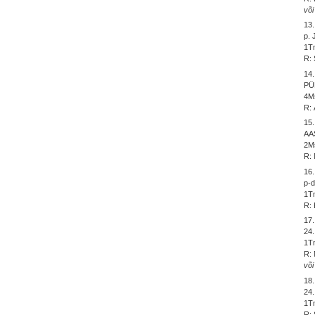
või
13
p. 
1Tm
R: 
14
PÜ
4Ms
R:
15
AA
2Ms
R: 
16
p-d
1Tm
R: 
17
24.
1Tm
R:
või
18
24
1Tm
R: 