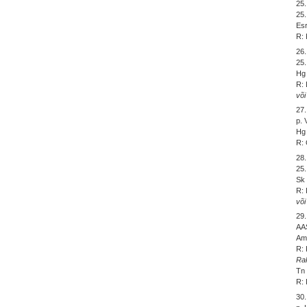
25
25
Esr
R: 
26
25.
Hg 
R: 
või
27
p. 
Hg 
R: 
28
25.
Sk 
R: 
või
29
AA
Am 
R: 
Ra
Tn 
R: 
30