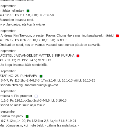
. september
 nädala neljapäev
 4:12-16; Ps 111:7-8,9,10; Lk 7:36-50
Suured on Issanda teod.
 v p. Januarius, piiskop ja märter
. september
 Andreas Kim Tae-gon, preester, Paolus Chong Ha- sang ning kaaslased, märtrid
 6:2b-12; Ps 49:6-7,8-10,17-18,19-20; Lk 8:1-3
Õndsad on need, kes on vaimus vaesed, sest nende päralt on taevariik.
. september
 APOSTEL JA EVANGELIST MATTEUS, KIRIKUPÜHA
4:1-7,11-13; Ps 19:2-3,4-5; Mt 9:9-13
Üle kogu ilmamaa käib nende kõla.
. september
STARINGI 25. PÜHAPÄEV
8:4-7; Ps 113:1bc-2,4-6,7-8; 1Tm 2:1-8; Lk 16:1-13 või Lk 16:10-13
Issanda Nimi olgu tänatud nüüd ja igavesti.
. september
trelcina p. Pio, preester
 1:1-6; Ps 126:1bc-2ab,2cd-3,4-5,6; Lk 8:16-18
Issand on meile suuri asju teinud.
. september
 nädala teisipäev
 6:7-8,12bd,14-20; Ps 122:1bc-2,3-4a,4b-5;Lk 8:19-21
Ma rõõmustasin, kui mulle öeldi: «Lähme Issanda kotta.»