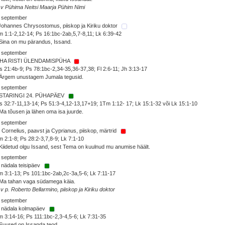
 v Pühima Neitsi Maarja Pühim Nimi
. september
Johannes Chrysostomus, piiskop ja Kiriku doktor
 1:1-2,12-14; Ps 16:1bc-2ab,5,7-8,11; Lk 6:39-42
Sina on mu pärandus, Issand.
. september
HA RISTI ÜLENDAMISPÜHA
 21:4b-9; Ps 78:1bc-2,34-35,36-37,38; Fl 2:6-11; Jh 3:13-17
 Ärgem unustagem Jumala tegusid.
. september
STARINGI 24. PÜHAPÄEV
 32:7-11,13-14; Ps 51:3-4,12-13,17+19; 1Tm 1:12- 17; Lk 15:1-32 või Lk 15:1-10
Ma tõusen ja lähen oma isa juurde.
. september
 Cornelius, paavst ja Cyprianus, piiskop, märtrid
 2:1-8; Ps 28:2-3,7,8-9; Lk 7:1-10
Kiidetud olgu Issand, sest Tema on kuulnud mu anumise häält.
. september
 nädala teisipäev
 3:1-13; Ps 101:1bc-2ab,2c-3a,5-6; Lk 7:11-17
 Ma tahan vaga südamega käia.
 v p. Roberto Bellarmino, piiskop ja Kiriku doktor
. september
. nädala kolmapäev
 3:14-16; Ps 111:1bc-2,3-4,5-6; Lk 7:31-35
Suured on Issanda teod.