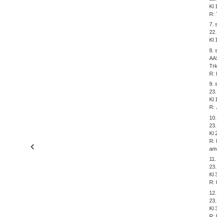
Kl 
R: 
7.
22.
Kl 
8.
AA
Trk
R: 
9.
23
Kl 
R: 
10
23.
Kl 
R: 
am
11
23
Kl 
R: 
12
23.
Kl 
R: 