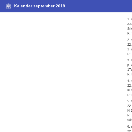
Kalender september 2019
1.
AA
Srk
R: 
2.
22
1Te
R: 
3.
p. 
1Te
R: 
4.
22
Kl 
R: 
5.
22.
Kl 
R: 
või
6.
22.