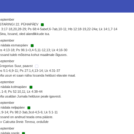
 september
STARINGI 22. PÜHAPÄEV
 3:17-18,20,28-29; Ps 68:4-5abef,6-7ab,10-11; Hb 12:18-19,22-24a; Lk 14:1,7-14
Sina, Issand, oled alandlikkude isa.
 september
. nädala esmaspäev
s 4:13-18; Ps 96:1+3,4-5,11-12,13; Lk 4:16-30
Issand tuleb mõistma kohut maailmale õiguses.
 september
Gregorius Suur, paavst
s 5:1-6,9-11; Ps 27:1,4,13-14; Lk 4:31-37
Ma usun et saan näha Issanda heldust elavate maal.
 september
. nädala kolmapäev
1:1-8; Ps 52:10,11; Lk 4:38-44
Ma usaldan Jumala helduse peale igavesti.
 september
 nädala neljapäev
1:9-14; Ps 98:2-3ab,3cd-4,5-6; Lk 5:1-11
Issand on andnud teada oma pääste.
 v Calcutta õnnis Teresa, orduõde
 september
 nädala reede