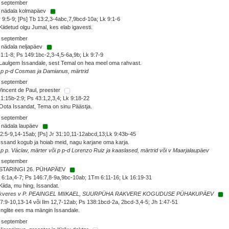
. september
. nädala kolmapäev
 9:5-9; [Ps] Tb 13:2,3-4abc,7,9bcd-10a; Lk 9:1-6
Kiidetud olgu Jumal, kes elab igavesti.
. september
 nädala neljapäev
1:1-8; Ps 149:1bc-2,3-4,5-6a,9b; Lk 9:7-9
Laulgem Issandale, sest Temal on hea meel oma rahvast.
 p p-d Cosmas ja Damianus, märtrid
. september
Vincent de Paul, preester
1:15b-2:9; Ps 43:1,2,3,4; Lk 9:18-22
Oota Issandat, Tema on sinu Päästja.
. september
 nädala laupäev
2:5-9,14-15ab; [Ps] Jr 31:10,11-12abcd,13;Lk 9:43b-45
Issand kogub ja hoiab meid, nagu karjane oma karja.
 p p. Václav, märter või p p-d Lorenzo Ruiz ja kaaslased, märtrid või v Maarjalaupäev
. september
STARINGI 26. PÜHAPÄEV
6:1a,4-7; Ps 146:7,8-9a,9bc-10ab; 1Tm 6:11-16; Lk 16:19-31
Kiida, mu hing, Issandat.
kveres v P. PEAINGEL MIIKAEL, SUURPÜHA RAKVERE KOGUDUSE PÜHAKUPÄEV
7:9-10,13-14 või Ilm 12,7-12ab; Ps 138:1bcd-2a, 2bcd-3,4-5; Jh 1:47-51
Inglite ees ma mängin Issandale.
. september