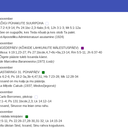
 november
KÕIGI PÜHAKUTE SUURPÜHA
 7:2-4,9-14; Ps 24:1bc-2,3-4abc,5-6; 1Jh 3:1-3; Mt 5:1-12a
See on sugupõlv, kes Teda nõuab ja kes otsib Ta palet.
ti Apostelliku Administratuuri asutamine (1924)
 november
NGEDEPÄEV (KÕIKIDE LAHKUNUTE MÄLESTUSPÄEV)
Missa: Ii 19:1,23-27; Ps 27:1bcde,4,7+8c+9a,13-14; Rm 5:5-11; Jh 6:37-40
Õigete pääste tuleb Issanda käest.
de Marcelina Baranowska (1973, Łodz)
 november
AASTARINGI 31. PÜHAPÄEV
 6:2-6; Ps 18:2-3a,3b-4,47,51; Hb 7:23-28; Mk 12:28-34
Issand on mu kalju ja mu päästja.
sa Miķelis Cakuls (1937, Medvežjegorsk)
 november
Carlo Borromeo, piiskop
2:1–4; Ps 131:1bcde,2,3; Lk 14:12–14
Issand, Sinusse ma leian oma rahu.
 november
 nädala teisipäev
2:5-11; Ps 22:26-27,28-30,31-32; Lk 14:15-24
Ma ülistan Sind, Issand, Sinu rahva koguduses.