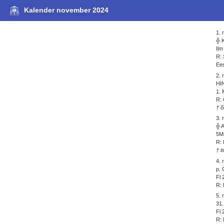
Kalender november 2024
1.
╬ 
Ilm
R: 
Ees
2.
HI
1. 
R: 
† õ
3.
╬ 
5Ms
R: 
† i
4.
p. 
Fl 
R: 
5.
31.
Fl 
R: 