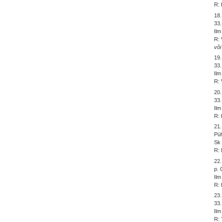
R: 
18
33
Ilm
R: 
või
19
33.
Ilm
R: 
20
33
Ilm
R: 
21
Püh
Sk 
R: 
22
p. 
Ilm
R: 
23
33.
Ilm
R: 