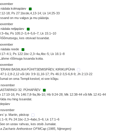
 november
. nädala kolmapäev
2:12-18; Ps 27:1bcde,4,13-14; Lk 14:25-33
Issand on mu valgus ja mu päästja.
 november
 nädala neljapäev
3:3–8a; Ps 105:2–3,4–5,6–7; Lk 15:1–10
Rõõmutsegu, kes otsivad Issandat.
 november
 nädala reede
3:17–4:1; Ps 122:1bc-2,3–4a,4bc-5; Lk 16:1–8
 Lähme rõõmuga Issanda kotta.
 november
TERANI BASIILIKA PÜHITSEMISPÄEV, KIRIKUPÜHA
47:1-2,8-2,12 või 1Kr 3:9-11,16-17; Ps 46:2-3,5-6,8-9; Jh 2:13-22
Jumal on oma Templi keskel, ei see kõigu.
. november
AASTARINGI 32. PÜHAPÄEV
 17:10-16; Ps 146:7,8-9a,9b-10; Hb 9:24-28; Mk 12:38-44 või Mk 12:41-44
Kiida mu hing Issandat.
adepäev
. november
rs’ p. Martin, piiskop
1:1–9; Ps 24:1bc-2,3–4abc,5–6; Lk 17:1–6
See on ustav rahvas, kes otsib Jumalat.
sa Zacharis Anthonisse OFMCap (1985, Nijmegen)