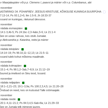
 v Maarjalaupäev või p p. Clemens I, paavst ja märter või v p. Columbanus, abt
. november
AASTARINGI 34. PÜHAPÄEV: JEESUS KRISTUSE, KÕIKSUSE KUNINGA SUURPÜHA
7:13-14; Ps 93:1,2+5; Ilm 1:5-8; Jh 18:33-37
Issand on kuningas, riietunud ülevusse.
. november
. nädala esmaspäev
 14:1-3,4b-5; Ps 24:1bc-2,3-4abc,5-6; Lk 21:1-4
See on ustav rahvas, kes otsib Jumalat.
 p Aleksandria p. Katariina, neitsi ja märter
. november
 nädala teisipäev
 14:14–19; Ps 96:10,11–12,13; Lk 21:5–11
Issand tuleb kohut mõistma maailmale.
. november
. nädala kolmapäev
 15:1–4; Ps 98:1,2–3ab,7–8,9; Lk 21:12–19
Suured ja imelised on Sinu teod, Issand.
. november
 nädala neljapäev
 18:1–2,21–23; 19:1–3,9a; Ps 100:2,3,4,5; Lk 21:20–28
Õndsad on need, kes on kutsutud Talle söömaajale.
. november
 nädala reede
 20:1–4,11–21:2; Ps 84:3,4,5–6ab+8a; Lk 21:29–33
See on Jumala telk inimeste juures.