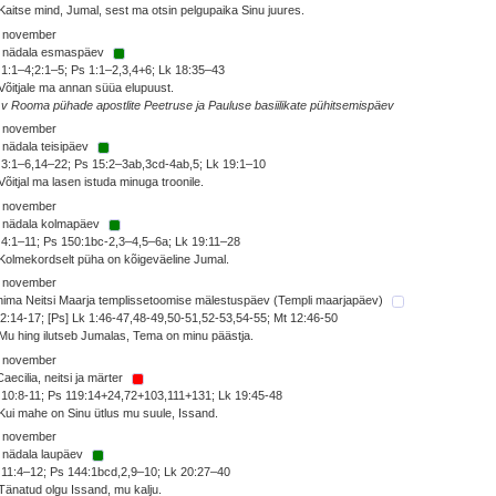
Kaitse mind, Jumal, sest ma otsin pelgupaika Sinu juures.
. november
. nädala esmaspäev
 1:1–4;2:1–5; Ps 1:1–2,3,4+6; Lk 18:35–43
Võitjale ma annan süüa elupuust.
 v Rooma pühade apostlite Peetruse ja Pauluse basiilikate pühitsemispäev
. november
 nädala teisipäev
 3:1–6,14–22; Ps 15:2–3ab,3cd-4ab,5; Lk 19:1–10
Võitjal ma lasen istuda minuga troonile.
. november
. nädala kolmapäev
 4:1–11; Ps 150:1bc-2,3–4,5–6a; Lk 19:11–28
Kolmekordselt püha on kõigeväeline Jumal.
. november
ima Neitsi Maarja templissetoomise mälestuspäev (Templi maarjapäev)
2:14-17; [Ps] Lk 1:46-47,48-49,50-51,52-53,54-55; Mt 12:46-50
Mu hing ilutseb Jumalas, Tema on minu päästja.
. november
Caecilia, neitsi ja märter
 10:8-11; Ps 119:14+24,72+103,111+131; Lk 19:45-48
Kui mahe on Sinu ütlus mu suule, Issand.
. november
 nädala laupäev
 11:4–12; Ps 144:1bcd,2,9–10; Lk 20:27–40
Tänatud olgu Issand, mu kalju.