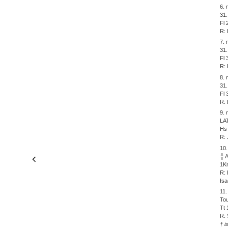
6.
31
Fl 
R: 
7.
31.
Fl 
R: 
8.
31.
Fl 
R:
9.
LA
Hs 
R: 
10
╬ 
1Kn
R: 
Is
11
Tou
Tt 
R: 
† i