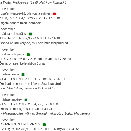
sa Wiktor Pietkiewicz (1939, Piotrkow Kujawski)
. november
Josafat Kuntsevitš, piiskop ja märter
2:1–8; Ps 37:3–4,18+23,27+29; Lk 17:7–10
Õigete pääste tuleb Issandalt.
. november
. nädala kolmapäev
3:1-7; Ps 23:1bc-3a,3bc-4,5,6; Lk 17:11-19
Issand on mu karjane, mul pole millestki puudust.
. november
 nädala neljapäev
1:7–20; Ps 146:6c-7,8–9a,9bc-10ab; Lk 17:20–25
Õnnis on see, kelle abi on Jumal.
. november
 nädala reede
 1:4–9; Ps 119:1–2,10–11,17–18; Lk 17:26–37
Õndsad on need, kes käivad Seaduse järgi.
 v p. Albert Suur, piiskop ja Kiriku doktor
. november
 nädala laupäev
 1:5–8; Ps 112:1bc-2,3–4,5–6; Lk 18:1–8
Õnnis on mees, kes kardab Issandat.
 v Maarjalaupäev või v p. Gertrud, neitsi või v Šoti p. Margareeta
. november
AASTARINGI 33. PÜHAPÄEV
12:1-3; Ps 16:5+8,9-10,11; Hb 10:11-14,18;Mk 13:24-32