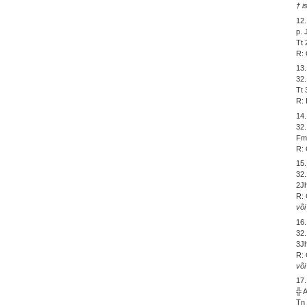
† i
12
p. 
Tt 
R: 
13
32
Tt 
R: 
14
32.
Fm 
R: 
15
32.
2Jh
R: 
või
16
32.
3Jh
R: 
või
17
╬ 
Tn 