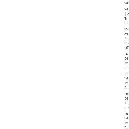
või
24
╬ 
Tn 
R: 
25
34
Ilm
R: 
või
26
34.
Ilm
R: 
27
34
Ilm
R: 
28
34.
Ilm
R: 
29
34.
Ilm
R: 