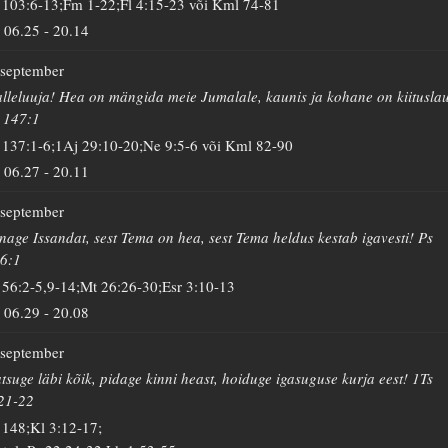
 103:6-13;Fm 1-22;Fl 4:15-23 või Kml 74-81
06.25
-
20.14
 september
lleluuja! Hea on mängida meie Jumalale, kaunis ja kohane on kiituslau
 147:1
 137:1-6;1Aj 29:10-20;Ne 9:5-6 või Kml 82-90
06.27
-
20.11
 september
nage Issandat, sest Tema on hea, sest Tema heldus kestab igavesti! Ps
6:1
 56:2-5,9-14;Mt 26:26-30;Esr 3:10-13
06.29
-
20.08
 september
tsuge läbi kõik, pidage kinni heast, hoiduge igasuguse kurja eest! 1Ts
21-22
 148;Kl 3:12-17;