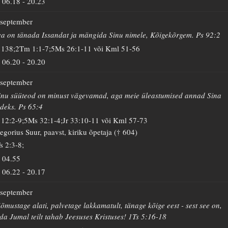
06.18
-
20.23
 september
a on tänada Issandat ja mängida Sinu nimele, Kõigekõrgem. Ps 92:2
 138;2Tm 1:1-7;5Ms 26:1-11 või Kml 51-56
06.20
-
20.20
 september
nu süüteod on minust vägevamad, aga meie üleastumised annad Sina
deks. Ps 65:4
 12:2-9;5Ms 32:1-4;Jr 33:10-11 või Kml 57-73
egorius Suur, paavst, kiriku õpetaja († 604)
s 2:3-8;
04.55
06.22
-
20.17
 september
õmustage alati, palvetage lakkamatult, tänage kõige eest - sest see on,
da Jumal teilt tahab Jeesuses Kristuses! 1Ts 5:16-18