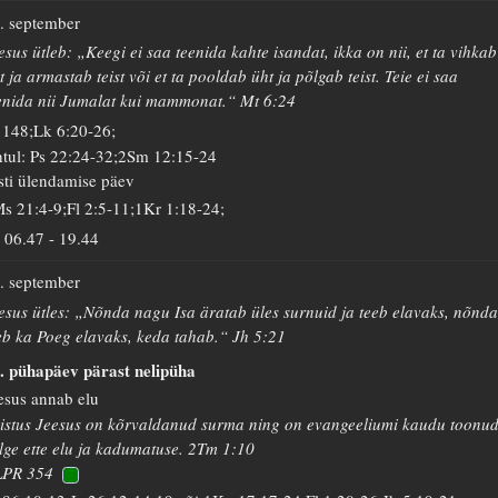
. september
esus ütleb: „Keegi ei saa teenida kahte isandat, ikka on nii, et ta vihkab
t ja armastab teist või et ta pooldab üht ja põlgab teist. Teie ei saa
enida nii Jumalat kui mammonat.“ Mt 6:24
 148;Lk 6:20-26;
tul: Ps 22:24-32;2Sm 12:15-24
sti ülendamise päev
s 21:4-9;Fl 2:5-11;1Kr 1:18-24;
06.47
-
19.44
. september
esus ütles: „Nõnda nagu Isa äratab üles surnuid ja teeb elavaks, nõnd
eb ka Poeg elavaks, keda tahab.“ Jh 5:21
. pühapäev pärast nelipüha
esus annab elu
istus Jeesus on kõrvaldanud surma ning on evangeeliumi kaudu toonu
lge ette elu ja kadumatuse. 2Tm 1:10
LPR 354