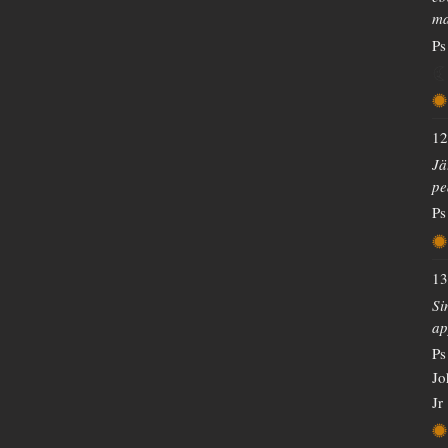
ma
Ps
12
Jä
pe
Ps
13
Si
ap
Ps
Jo
Jr