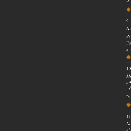
Ps
9.
He
Ps
Fu
ab
10
Ma
nõ
„Õ
Ps
11
Ne
eb