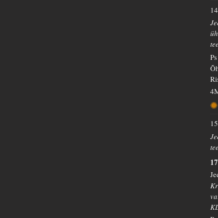
14
Je
üh
te
Ps
Õh
Ri
4M
15
Je
te
17
Je
Kr
va
K