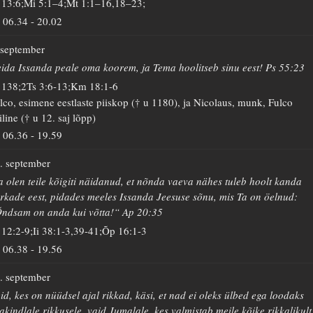
 13:6;Mi 5:1–4;Mt 1:1–16,18–23;
06.34
-
20.02
 september
ida Issanda peale oma koorem, ja Tema hoolitseb sinu eest! Ps 55:23
 138;2Ts 3:6-13;Km 18:1-6
lco, esimene eestlaste piiskop († u 1180), ja Nicolaus, munk, Fulco
iline († u 12. saj lõpp)
06.36
-
19.59
. september
 olen teile kõigiti näidanud, et nõnda vaeva nähes tuleb hoolt kanda
rkade eest, pidades meeles Issanda Jeesuse sõnu, mis Ta on öelnud:
ndsam on anda kui võtta!“ Ap 20:35
 12:2-9;Ii 38:1-3,39-41;Õp 16:1-3
06.38
-
19.56
. september
id, kes on nüüdsel ajal rikkad, käsi, et nad ei oleks ülbed ega loodaks
akindlale rikkusele, vaid Jumalale, kes valmistab meile kõike rikkalikult