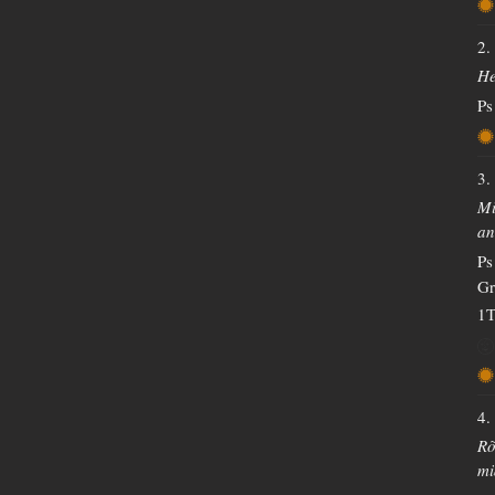
2.
He
Ps
3.
Mi
an
Ps
Gr
1T
4.
Rõ
mi