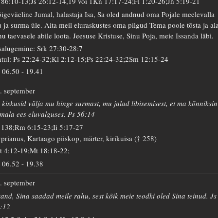
 86:10-13;Js 26:12-14,19 või 1Kn 17:17-24;Fl 1:20-26;Jh 5:19-21
igeväeline Jumal, halastaja Isa, Sa oled andnud oma Pojale meelevalla
u ja surma üle. Aita meil eluraskustes oma pilgud Tema poole tõsta ja ala
nu taevasele abile loota. Jeesuse Kristuse, Sinu Poja, meie Issanda läbi.
salugemine: Srk 27:30-28:7
tul: Ps 22:24-32;Kl 2:12-15;Ps 22:24-32;2Sm 12:15-24
06.50
-
19.41
. september
 kiskusid välja mu hinge surmast, mu jalad libisemisest, et ma kõnniksin
mala ees eluvalguses. Ps 56:14
 138;Rm 6:15-23;Ii 5:17-27
prianus, Kartaago piiskop, märter, kirikuisa († 258)
t 4:12-19;Mt 18:18-22;
06.52
-
19.38
. september
sand, Sina saadad meile rahu, sest kõik meie teodki oled Sina teinud. Js
:12