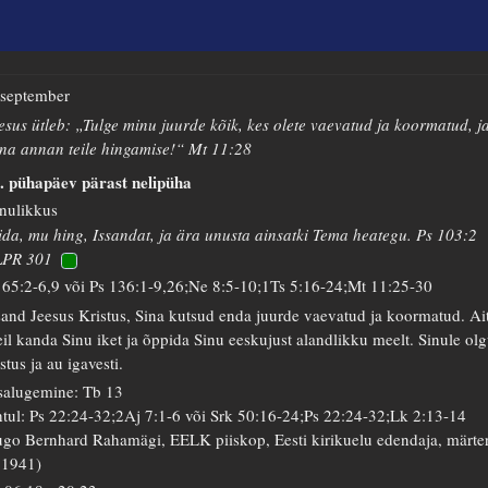
 september
esus ütleb: „Tulge minu juurde kõik, kes olete vaevatud ja koormatud, j
na annan teile hingamise!“ Mt 11:28
. pühapäev pärast nelipüha
nulikkus
ida, mu hing, Issandat, ja ära unusta ainsatki Tema heategu. Ps 103:2
LPR 301
 65:2-6,9 või Ps 136:1-9,26;Ne 8:5-10;1Ts 5:16-24;Mt 11:25-30
sand Jeesus Kristus, Sina kutsud enda juurde vaevatud ja koormatud. Ai
il kanda Sinu iket ja õppida Sinu eeskujust alandlikku meelt. Sinule ol
istus ja au igavesti.
salugemine: Tb 13
tul: Ps 22:24-32;2Aj 7:1-6 või Srk 50:16-24;Ps 22:24-32;Lk 2:13-14
go Bernhard Rahamägi, EELK piiskop, Eesti kirikuelu edendaja, märte
 1941)