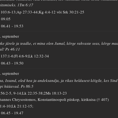
itsmiseks. 1Tm 6:17
 103:6-13;Ap 27:33-44;Kg 4:4-12 või Srk 30:21-25
09.05
06.41
-
19.53
. september
tke järele ja teadke, et mina olen Jumal, kõrge rahvaste seas, kõrge ma
al! Ps 46:11
 137:1-6;Fl 4:6-9;Lk 12:32-34
06.43
-
19.50
. september
na, Issand, oled hea ja andeksandja, ja rikas heldusest kõigile, kes Sind
pi hüüavad. Ps 86:5
 56:2-5, 9-14;Lk 22:35-38;2Ms 18:13-23
hannes Chrysostomos, Konstantinoopoli piiskop, kirikuisa († 407)
 1:4-10;Lk 21:12-15;
06.45
-
19.47