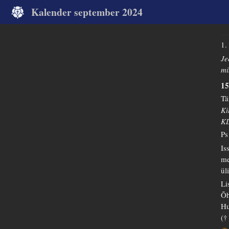
Kalender september 2024
1.
Je
mi
15
Tä
Ki
K
Ps
Is
me
ül
Li
Õh
Hu
(†