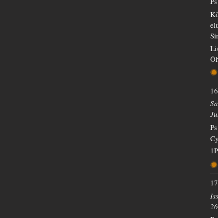
Ps
Kõ
el
Si
Li
Õh
16
Sa
Ju
Ps
Cy
1P
17
Is
26