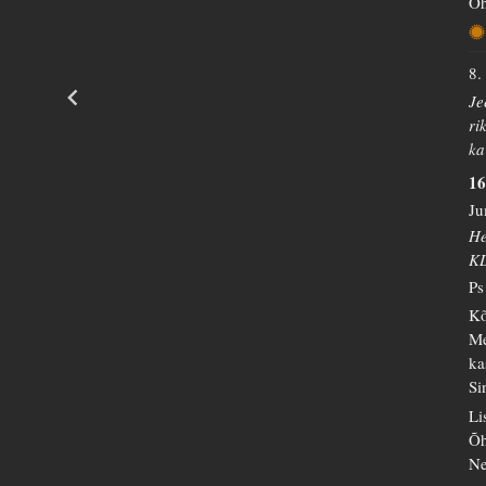
Õh
8.
Je
ri
ka
16
Ju
He
K
Ps
Kõ
Me
ka
Si
Li
Õh
Ne