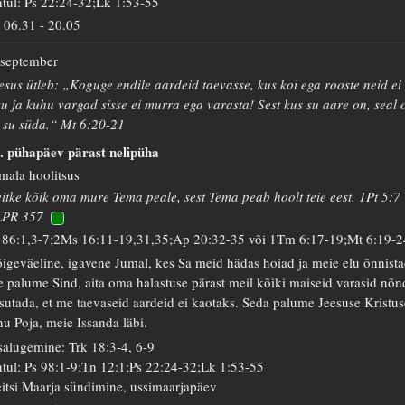
tul: Ps 22:24-32;Lk 1:53-55
06.31
-
20.05
 september
esus ütleb: „Koguge endile aardeid taevasse, kus koi ega rooste neid ei
ku ja kuhu vargad sisse ei murra ega varasta! Sest kus su aare on, seal 
 su süda.“ Mt 6:20-21
. pühapäev pärast nelipüha
mala hoolitsus
itke kõik oma mure Tema peale, sest Tema peab hoolt teie eest. 1Pt 5:7
LPR 357
 86:1,3-7;2Ms 16:11-19,31,35;Ap 20:32-35 või 1Tm 6:17-19;Mt 6:19-2
igeväeline, igavene Jumal, kes Sa meid hädas hoiad ja meie elu õnnista
 palume Sind, aita oma halastuse pärast meil kõiki maiseid varasid nõn
sutada, et me taevaseid aardeid ei kaotaks. Seda palume Jeesuse Kristus
nu Poja, meie Issanda läbi.
salugemine: Trk 18:3-4, 6-9
tul: Ps 98:1-9;Tn 12:1;Ps 22:24-32;Lk 1:53-55
itsi Maarja sündimine, ussimaarjapäev