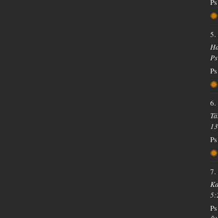
Ps
5.
Ha
Ps
Ps
6.
Tä
13
Ps
7.
Ka
5:
Ps