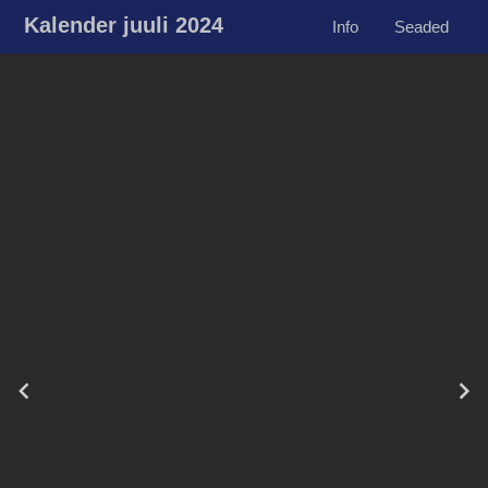
Kalender juuli 2024
Info
Seaded