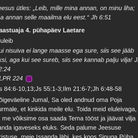
eesus ütles: „Leib, mille mina annan, on minu liha;
a annan selle maailma elu eest.“ Jh 6:51
aastuaja 4. pühapäev Laetare
luleib
ui nisuiva ei lange maasse ega sure, siis see jääb
ksi, aga kui see sureb, siis see kannab palju vilja! 
2:24
LPR 224
s 84:6-10,13;Js 55:1-3;Ilm 21:6-7;Jh 6:48-58
õigeväeline Jumal, Sa oled andnud oma Poja
urmale, et kinkida meile elu. Toida meid eluleivaga,
t me võiksime osa saada Tema tööst ja jäävat vilja
anda igaveseks eluks. Seda palume Jeesuse
ristuse, meie Issanda läbi, kes koos Sinuga Püha