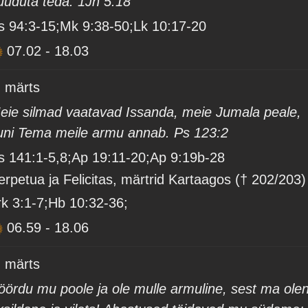
uuduta teda. 1Jh 5:18
s 94:3-15;Mk 9:38-50;Lk 10:17-20
07.02
-
18.03
. märts
eie silmad vaatavad Issanda, meie Jumala peale,
uni Tema meile armu annab. Ps 123:2
s 141:1-5,8;Ap 19:11-20;Ap 9:19b-28
erpetua ja Felicitas, märtrid Kartaagos († 202/203)
rk 3:1-7;Hb 10:32-36;
06.59
-
18.06
. märts
öördu mu poole ja ole mulle armuline, sest ma ole