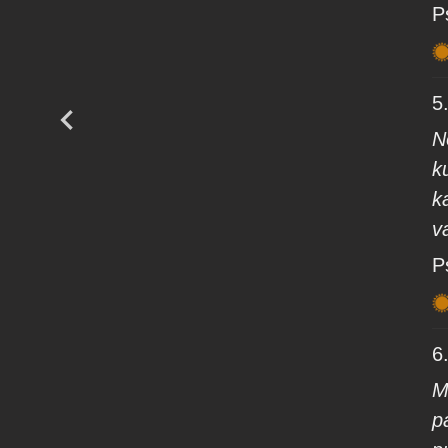
P
5
N
k
k
v
P
6
M
p