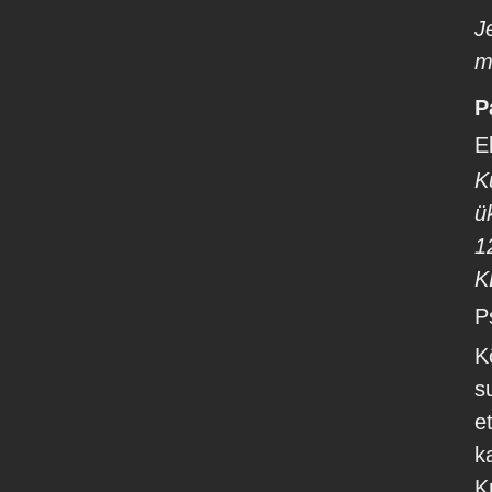
J
m
P
E
K
ü
1
K
P
K
s
e
k
K