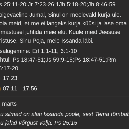
s 25:11-20;Jr 7:23-26;1Jh 5:18-20;Jh 8:46-59
õigeväeline Jumal, Sinul on meelevald kurja üle.
oia meid, et me ei langeks kurja küüsi ja lase oma
rmastusel juhtida meie elu. Kuule meid Jeesuse
ristuse, Sinu Poja, meie Issanda läbi.
isalugemine: Erl 1:1-11; 6:1-10
htul: Ps 18:47-51;Js 59:9-15;Ps 18:47-51;Rm
6:17-20
17.23
07.11
-
17.56
. märts
u silmad on alati Issanda poole, sest Tema tõmba
u jalad võrgust välja. Ps 25:15