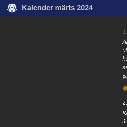
Kalender märts 2024
1
Ä
ü
h
s
P
2
K
J