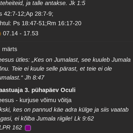
tteheiteid, ja talle antakse. Jk 1:5
s 42:7-12;Ap 28:7-9;
htul: Ps 18:47-51;Rm 16:17-20
07.14
-
17.53
. märts
eesus ütles: „Kes on Jumalast, see kuuleb Jumala
õnu. Teie ei kuule selle pärast, et teie ei ole
umalast.“ Jh 8:47
aastuaja 3. pühapäev Oculi
eesus - kurjuse võimu võitja
kski, kes on pannud käe adra külge ja siis vaatab
agasi, ei kõlba Jumala riigile! Lk 9:62
LPR 162