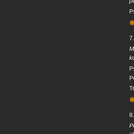
p
P
7
M
k
P
P
T
8
P