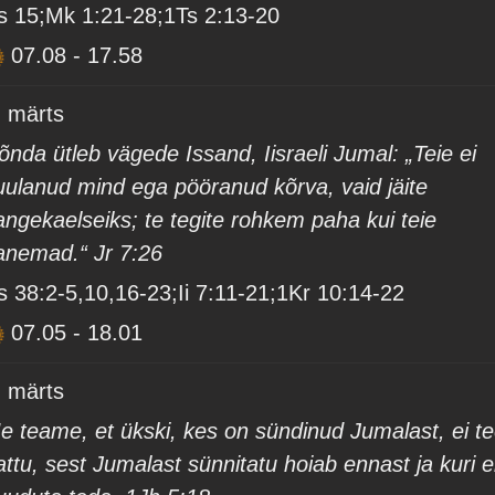
s 15;Mk 1:21-28;1Ts 2:13-20
07.08
-
17.58
. märts
õnda ütleb vägede Issand, Iisraeli Jumal: „Teie ei
uulanud mind ega pööranud kõrva, vaid jäite
angekaelseiks; te tegite rohkem paha kui teie
anemad.“ Jr 7:26
s 38:2-5,10,16-23;Ii 7:11-21;1Kr 10:14-22
07.05
-
18.01
. märts
e teame, et ükski, kes on sündinud Jumalast, ei t
attu, sest Jumalast sünnitatu hoiab ennast ja kuri e