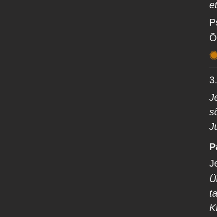
e
P
Õ
3
J
s
J
P
J
Ü
t
K