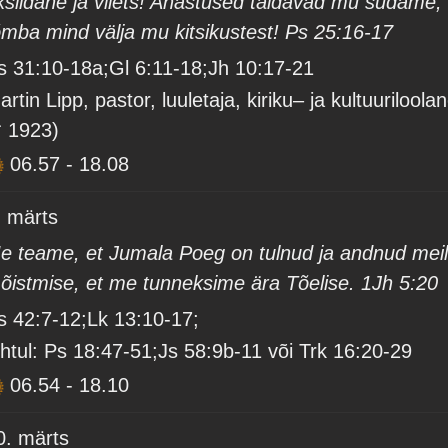
ksildane ja vilets! Ahastused täidavad mu südame;
õmba mind välja mu kitsikustest! Ps 25:16-17
s 31:10-18a;Gl 6:11-18;Jh 10:17-21
artin Lipp, pastor, luuletaja, kiriku– ja kultuuriloola
† 1923)
06.57
-
18.08
. märts
e teame, et Jumala Poeg on tulnud ja andnud mei
õistmise, et me tunneksime ära Tõelise. 1Jh 5:20
s 42:7-12;Lk 13:10-17;
htul: Ps 18:47-51;Js 58:9b-11 või Trk 16:20-29
06.54
-
18.10
0. märts