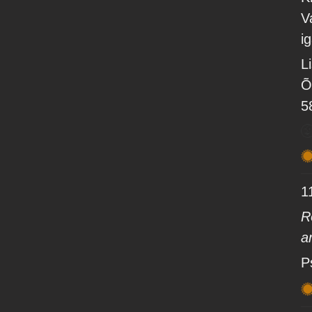
V
i
L
Õ
5
1
R
a
P