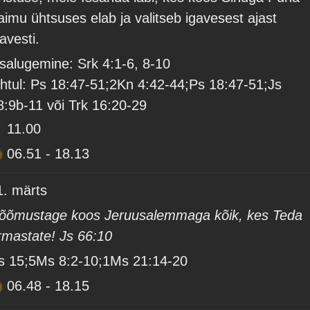
aimu ühtsuses elab ja valitseb igavesest ajast
gavesti.
isalugemine: Srk 4:1-6, 8-10
htul: Ps 18:47-51;2Kn 4:42-44;Ps 18:47-51;Js
8:9b-11 või Trk 16:20-29
11.00
06.51
-
18.13
1. märts
õõmustage koos Jeruusalemmaga kõik, kes Teda
rmastate! Js 66:10
s 15;5Ms 8:2-10;1Ms 21:14-20
06.48
-
18.15