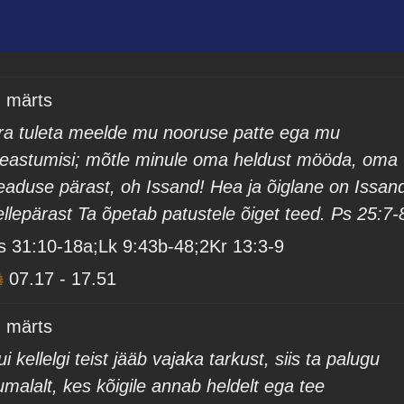
. märts
ra tuleta meelde mu nooruse patte ega mu
leastumisi; mõtle minule oma heldust mööda, oma
eaduse pärast, oh Issand! Hea ja õiglane on Issan
ellepärast Ta õpetab patustele õiget teed. Ps 25:7-
s 31:10-18a;Lk 9:43b-48;2Kr 13:3-9
07.17
-
17.51
. märts
ui kellelgi teist jääb vajaka tarkust, siis ta palugu
umalalt, kes kõigile annab heldelt ega tee