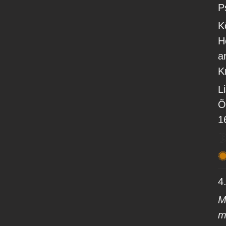
P
K
H
a
K
L
Õ
1
4
M
m