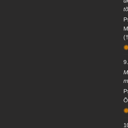
ü
t
P
M
(
9
M
m
P
Õ
1