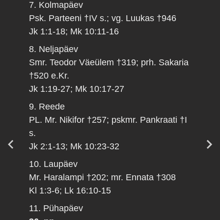
7. Kolmapäev
Psk. Parteeni †IV s.; vg. Luukas †946
Jk 1:1-18; Mk 10:11-16
8. Neljapäev
Smr. Teodor Väeülem †319; prh. Sakaria
†520 e.Kr.
Jk 1:19-27; Mk 10:17-27
9. Reede
PL. Mr. Nikifor †257; pskmr. Pankraati †I
s.
Jk 2:1-13; Mk 10:23-32
10. Laupäev
Mr. Haralampi †202; mr. Ennata †308
Kl 1:3-6; Lk 16:10-15
11. Pühapäev