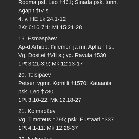
Rooma pst. Leo †461; Sinada psk. tunn.
Agapit †IV s.
4. v. HE Lk 24:1-12
2Kr 6:16-7:1; Mt 15:21-28
19. Esmaspäev
Ap-d Arhipp, Fiilemon ja mr. Apfia †I s.;
Vg. Dositei †VII s.; vg. Ravula †530
1Pt 3:21-3:9; Mk 12:13-17
20. Teisipäev
Petseri vgmr. Korniili †1570; Kataania
psk. Leo †780
1Pt 3:10-22; Mk 12:18-27
21. Kolmapäev
Vg. Timoteus †795; psk. Eustaati †337
1Pt 4:1-11; Mk 12:28-37
22. Neljapäev