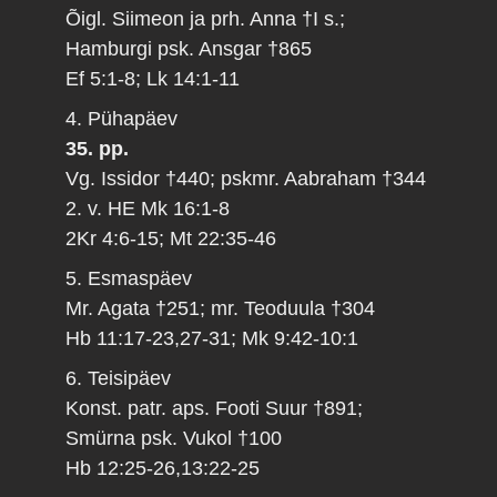
Õigl. Siimeon ja prh. Anna †I s.;
Hamburgi psk. Ansgar †865
Ef 5:1-8; Lk 14:1-11
4. Pühapäev
35. pp.
Vg. Issidor †440; pskmr. Aabraham †344
2. v. HE Mk 16:1-8
2Kr 4:6-15; Mt 22:35-46
5. Esmaspäev
Mr. Agata †251; mr. Teoduula †304
Hb 11:17-23,27-31; Mk 9:42-10:1
6. Teisipäev
Konst. patr. aps. Footi Suur †891;
Smürna psk. Vukol †100
Hb 12:25-26,13:22-25