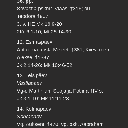
36. pp.
Sevastia pskmr. Vlaasi †316; õu.
Teodora †867
3. v. HE Mk 16:9-20
2Kr 6:1-10; Mt 25:14-30
12. Esmaspäev
Antiookia üpsk. Meleeti †381; Kiievi metr.
Aleksei †1387
Jk 2:14-26; Mk 10:46-52
13. Teisipäev
Vastlapäev
Vg-d Martinian, Sooja ja Fotiina †IV s.
Jk 3:1-10; Mk 11:11-23
14. Kolmapäev
Sõbrapäev
Vg. Auksenti †470; vg. psk. Aabraham