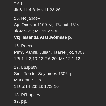
†V s.
Jk 3:11-4:6; Mk 11:23-26
15. Neljapäev
Ap. Onesim †109; vg. Pafnuti †V s.
Jk 4:7-5:9; Mk 11:27-33
Vkj. Issanda vastuvõtmise p.
16. Reede
Prmr. Pamfil, Julian, Taaniel jkk. †308
1Pt 1:1-2,10-12,2:6-20; Mk 12:1-12
17. Laupäev
Smr. Teodor Sõjamees †306; p.
Mariamne †I s.
1Ts 5:14-23; Lk 17:3-10
18. Pühapäev
37. pp.