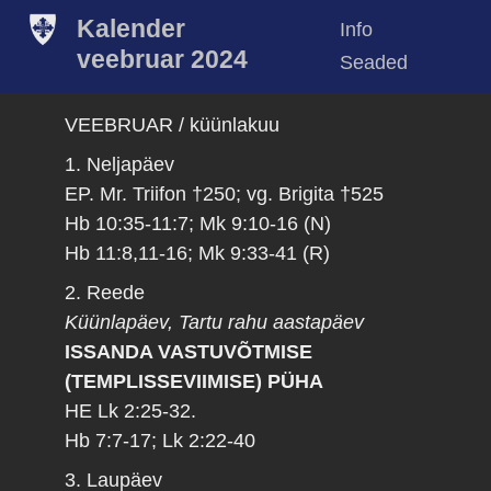
Kalender
Info
veebruar 2024
Seaded
VEEBRUAR / küünlakuu
1. Neljapäev
EP. Mr. Triifon †250; vg. Brigita †525
Hb 10:35-11:7; Mk 9:10-16 (N)
Hb 11:8,11-16; Mk 9:33-41 (R)
2. Reede
Küünlapäev, Tartu rahu aastapäev
ISSANDA VASTUVÕTMISE
(TEMPLISSEVIIMISE) PÜHA
HE Lk 2:25-32.
Hb 7:7-17; Lk 2:22-40
3. Laupäev