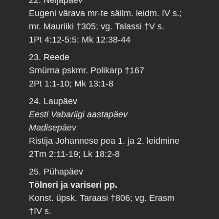
Eugeni värava mr-te säilm. leidm. IV s.;
mr. Mauriiki †305; vg. Talassi †V s.
1Pt 4:12-5:5; Mk 12:38-44
23. Reede
Smürna pskmr. Polikarp †167
2Pt 1:1-10; Mk 13:1-8
24. Laupäev
Eesti Vabariigi aastapäev
Madisepäev
Ristija Johannese pea 1. ja 2. leidmine
2Tm 2:11-19; Lk 18:2-8
25. Pühapäev
Tölneri ja variseri pp.
Konst. üpsk. Taraasi †806; vg. Erasm
†IV s.