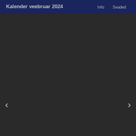
Kalender veebruar 2024
Info
Seaded