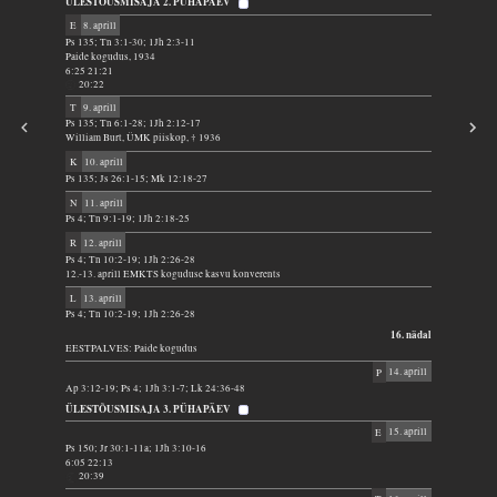
ÜLESTÕUSMISAJA 2. PÜHAPÄEV
E
8. aprill
Ps 135; Tn 3:1-30; 1Jh 2:3-11
Paide kogudus, 1934
6:25 21:21
20:22
T
9. aprill
Ps 135; Tn 6:1-28; 1Jh 2:12-17
William Burt, ÜMK piiskop, † 1936
K
10. aprill
Ps 135; Js 26:1-15; Mk 12:18-27
N
11. aprill
Ps 4; Tn 9:1-19; 1Jh 2:18-25
R
12. aprill
Ps 4; Tn 10:2-19; 1Jh 2:26-28
12.-13. aprill EMKTS koguduse kasvu konverents
L
13. aprill
Ps 4; Tn 10:2-19; 1Jh 2:26-28
16. nädal
EESTPALVES: Paide kogudus
P
14. aprill
Ap 3:12-19; Ps 4; 1Jh 3:1-7; Lk 24:36-48
ÜLESTÕUSMISAJA 3. PÜHAPÄEV
E
15. aprill
Ps 150; Jr 30:1-11a; 1Jh 3:10-16
6:05 22:13
20:39