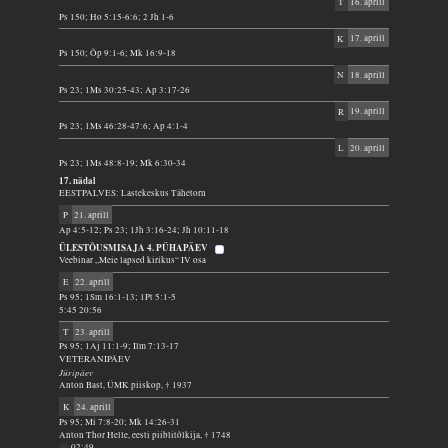
T
16. aprill
Ps 150; Ho 5:15-6:6; 2 Jh 1-6
K
17. aprill
Ps 150; Õp 9:1-6; Mk 16:9-18
N
18. aprill
Ps 23; 1Ms 30:25-43; Ap 3:17-26
R
19. aprill
Ps 23; 1Ms 46:28-47:6; Ap 4:1-4
L
20. aprill
Ps 23; 1Ms 48:8-19; Mk 6:30-34
17. nädal
EESTPALVES: Lastekeskus Tähetorn
P
21. aprill
Ap 4:5-12; Ps 23; 1Jh 3:16-24; Jh 10:11-18
ÜLESTÕUSMISAJA 4. PÜHAPÄEV
Veebinar „Meie lapsed kirikus“ IV osa
E
22. aprill
Ps 95; 1Sm 16:1-13; 1Pt 5:1-5
5:45 20:56
T
23. aprill
Ps 95; 1Aj 11:1-9; Ilm 7:13-17
VETERANIPÄEV
Jüripäev
Anton Bast, ÜMK piiskop, † 1937
K
24. aprill
Ps 95; Mi 7:8-20; Mk 14:26-31
Anton Thor Helle, eesti piiblitõlkija, † 1748
02:49