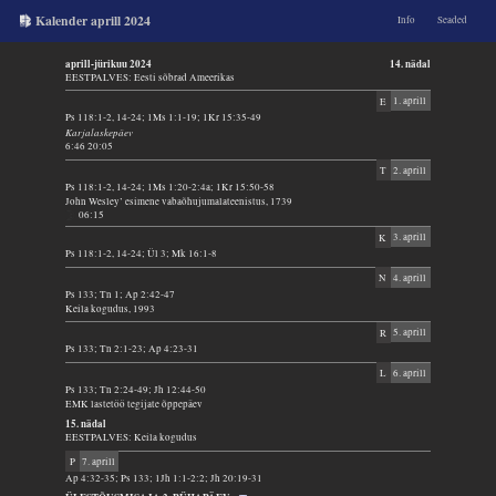
Kalender aprill 2024
Info
Seaded
aprill-jürikuu 2024
14. nädal
EESTPALVES: Eesti sõbrad Ameerikas
E
1. aprill
Ps 118:1-2, 14-24; 1Ms 1:1-19; 1Kr 15:35-49
Karjalaskepäev
6:46 20:05
T
2. aprill
Ps 118:1-2, 14-24; 1Ms 1:20-2:4a; 1Kr 15:50-58
John Wesley’ esimene vabaõhujumalateenistus, 1739
06:15
K
3. aprill
Ps 118:1-2, 14-24; Ül 3; Mk 16:1-8
N
4. aprill
Ps 133; Tn 1; Ap 2:42-47
Keila kogudus, 1993
R
5. aprill
Ps 133; Tn 2:1-23; Ap 4:23-31
L
6. aprill
Ps 133; Tn 2:24-49; Jh 12:44-50
EMK lastetöö tegijate õppepäev
15. nädal
EESTPALVES: Keila kogudus
P
7. aprill
Ap 4:32-35; Ps 133; 1Jh 1:1-2:2; Jh 20:19-31