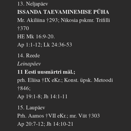
13. Neljapäev
ISSANDA TAEVAMINEMISE PÜHA
Mr. Akiliina †293; Nikosia pskmr. Trifilli
†370
HE Mk 16:9-20.
Ap 1:1-12; Lk 24:36-53
14. Reede
Leinapäev
11 Eesti uusmärtri mäl.;
prh. Eliisa †IX eKr.; Konst. üpsk. Metoodi
†846;
Ap 19:1-8; Jh 14:1-11
15. Laupäev
Prh. Aamos †VII eKr.; mr. Viit †303
Ap 20:7-12; Jh 14:10-21