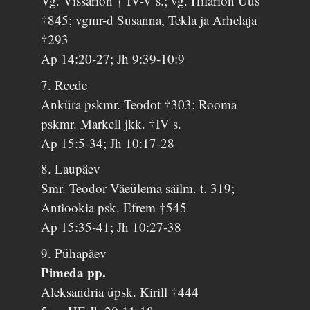
Vg. Vissarion † IV-V s.; vg. Hilarion Uus
†845; vgmr-d Susanna, Tekla ja Arhelaja
†293
Ap 14:20-27; Jh 9:39-10:9
7. Reede
Anküra pskmr. Teodot †303; Rooma
pskmr. Markell jkk. †IV s.
Ap 15:5-34; Jh 10:17-28
8. Laupäev
Smr. Teodor Väeülema säilm. t. 319;
Antiookia psk. Efrem †545
Ap 15:35-41; Jh 10:27-38
9. Pühapäev
Pimeda pp.
Aleksandria üpsk. Kirill †444