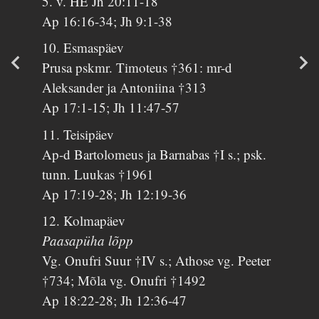
5. v. HE Jh 20:11-18
Ap 16:16-34; Jh 9:1-38
10. Esmaspäev
Prusa pskmr. Timoteus †361: mr-d
Aleksander ja Antoniina †313
Ap 17:1-15; Jh 11:47-57
11. Teisipäev
Ap-d Bartolomeus ja Barnabas †I s.; psk.
tunn. Luukas †1961
Ap 17:19-28; Jh 12:19-36
12. Kolmapäev
Paasapüha lõpp
Vg. Onufri Suur †IV s.; Athose vg. Peeter
†734; Mõla vg. Onufri †1492
Ap 18:22-28; Jh 12:36-47