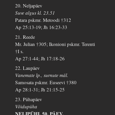
20. Neljapäev
Suve algus kl. 23.51
Patara pskmr. Metoodi †312
Ap 25:13-19; Jh 16:23-33
21. Reede
Mr. Julian †305; Ikonioni pskmr. Terenti
†I s.
Ap 27:1-44; Jh 17:18-26
22. Laupäev
Vanemate lp., surnute mäl.
Samosata pskmr. Euseevi †380
Ap 28:1-31; Jh 21:15-25
23. Pühapäev
Võidupüha
NELIPÜHI, 50. PÄEV,