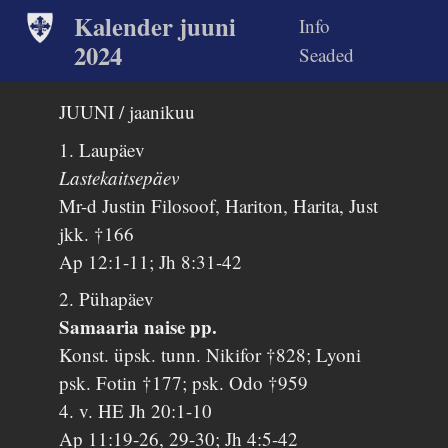
Kalender juuni
Info
2024
Seaded
JUUNI / jaanikuu
1. Laupäev
Lastekaitsepäev
Mr-d Justin Filosoof, Hariton, Harita, Just
jkk. †166
Ap 12:1-11; Jh 8:31-42
2. Pühapäev
Samaaria naise pp.
Konst. üpsk. tunn. Nikifor †828; Lyoni
psk. Fotin †177; psk. Odo †959
4. v. HE Jh 20:1-10
Ap 11:19-26, 29-30; Jh 4:5-42