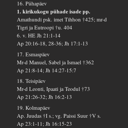
16. Pühapäev
1. kirikukogu pühade isade pp.
Amathundi psk. imet Tihhon †425; mr-d
Tigri ja Eutroopi †u. 404
6. v. HE Jh 21:1-14
Ap 20:16-18, 28-36; Jh 17:1-13
17. Esmaspäev
Mr-d Manuel, Sabel ja Ismael †362
Ap 21:8-14; Jh 14:27-15:7
18. Teisipäev
Mr-d Leonti, Ipaati ja Teodul †73
Ap 21:26-32; Jh 16:2-13
19. Kolmapäev
Ap. Juudas †I s.; vg. Paissi Suur †V s.
Ap 23:1-11; Jh 16:15-23