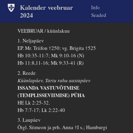
Kalender veebruar
Info
2024
Seaded
VEEBRUAR / küünlakuu
1. Neljapäev
EP. Mr. Triifon †250; vg. Brigita †525
Hb 10:35-11:7; Mk 9:10-16 (N)
Hb 11:8,11-16; Mk 9:33-41 (R)
2. Reede
Küünlapäev, Tartu rahu aastapäev
ISSANDA VASTUVÕTMISE
(TEMPLISSEVIIMISE) PÜHA
HE Lk 2:25-32.
Hb 7:7-17; Lk 2:22-40
3. Laupäev
Õigl. Siimeon ja prh. Anna †I s.; Hamburgi