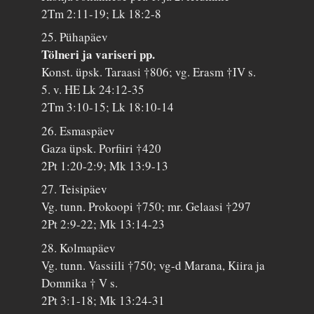
2Tm 2:11-19; Lk 18:2-8
25. Pühapäev
Tölneri ja variseri pp.
Konst. üpsk. Taraasi †806; vg. Erasm †IV s.
5. v. HE Lk 24:12-35
2Tm 3:10-15; Lk 18:10-14
26. Esmaspäev
Gaza üpsk. Porfiiri †420
2Pt 1:20-2:9; Mk 13:9-13
27. Teisipäev
Vg. tunn. Prokoopi †750; mr. Gelaasi †297
2Pt 2:9-22; Mk 13:14-23
28. Kolmapäev
Vg. tunn. Vassiili †750; vg-d Marana, Kiira ja
Domnika † V s.
2Pt 3:1-18; Mk 13:24-31