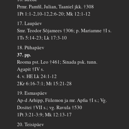
Prmr. Pamfil, Julian, Taaniel jkk. †308
1Pt 1:1-2,10-12,2:6-20; Mk 12:1-12
17. Laupäev
Smr. Teodor Sõjamees †306; p. Mariamne †I s.
1Ts 5:14-23; Lk 17:3-10
18. Pühapäev
37. pp.
Rooma pst. Leo †461; Sinada psk. tunn.
Agapit †IV s.
4. v. HE Lk 24:1-12
2Kr 6:16-7:1; Mt 15:21-28
19. Esmaspäev
Ap-d Arhipp, Fiilemon ja mr. Apfia †I s.; Vg.
Dositei †VII s.; vg. Ravula †530
1Pt 3:21-3:9; Mk 12:13-17
20. Teisipäev