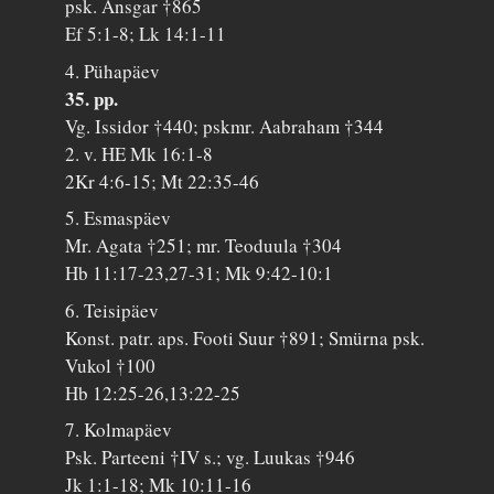
psk. Ansgar †865
Ef 5:1-8; Lk 14:1-11
4. Pühapäev
35. pp.
Vg. Issidor †440; pskmr. Aabraham †344
2. v. HE Mk 16:1-8
2Kr 4:6-15; Mt 22:35-46
5. Esmaspäev
Mr. Agata †251; mr. Teoduula †304
Hb 11:17-23,27-31; Mk 9:42-10:1
6. Teisipäev
Konst. patr. aps. Footi Suur †891; Smürna psk.
Vukol †100
Hb 12:25-26,13:22-25
7. Kolmapäev
Psk. Parteeni †IV s.; vg. Luukas †946
Jk 1:1-18; Mk 10:11-16