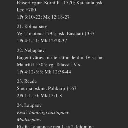
Petseri vgmr. Korniili †1570; Kataania psk.
Leo †780
1Pt 3:10-22; Mk 12:18-27
21. Kolmapäev
Vg. Timoteus †795; psk. Eustaati †337
1Pt 4:1-11; Mk 12:28-37
22. Neljapäev
Eugeni värava mr-te säilm. leidm. IV s.; mr.
Mauriiki †305; vg. Talassi †V s.
1Pt 4:12-5:5; Mk 12:38-44
23. Reede
Smürna pskmr. Polikarp †167
2Pt 1:1-10; Mk 13:1-8
24. Laupäev
Eesti Vabariigi aastapäev
Madisepäev
Ristija Johannese pea 1. ja 2. leidmine