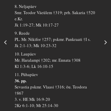
8. Neljapäev
Smr. Teodor Väeülem †319; prh. Sakaria †520
e.Kr.
Jk 1:19-27; Mk 10:17-27
9. Reede
PL. Mr. Nikifor †257; pskmr. Pankraati †I s.
Jk 2:1-13; Mk 10:23-32
10. Laupäev
Mr. Haralampi †202; mr. Ennata †308
Kl 1:3-6; Lk 16:10-15
11. Pühapäev
36. pp.
Sevastia pskmr. Vlaasi †316; õu. Teodora
†867
3. v. HE Mk 16:9-20
2Kr 6:1-10; Mt 25:14-30