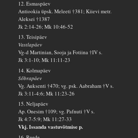
12. Esmaspäev
Antiookia üpsk. Meleeti †381; Kiievi metr.
Aleksei †1387
Jk 2:14-26; Mk 10:46-52
13. Teisipäev
Vastlapäev
Vg-d Martinian, Sooja ja Fotiina †IV s.
Jk 3:1-10; Mk 11:11-23
14. Kolmapäev
Sõbrapäev
Vg. Auksenti †470; vg. psk. Aabraham †V s.
Jk 3:11-4:6; Mk 11:23-26
15. Neljapäev
Ap. Onesim †109; vg. Pafnuti †V s.
Jk 4:7-5:9; Mk 11:27-33
Vkj. Issanda vastuvõtmise p.
16. Reede