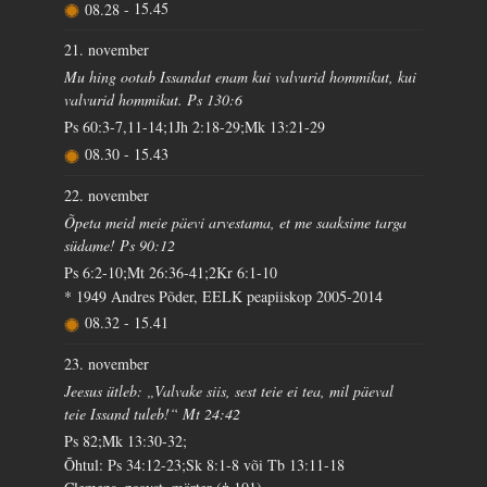
08.28
-
15.45
21. november
Mu hing ootab Issandat enam kui valvurid hommikut, kui
valvurid hommikut. Ps 130:6
Ps 60:3-7,11-14;1Jh 2:18-29;Mk 13:21-29
08.30
-
15.43
22. november
Õpeta meid meie päevi arvestama, et me saaksime targa
südame! Ps 90:12
Ps 6:2-10;Mt 26:36-41;2Kr 6:1-10
* 1949 Andres Põder, EELK peapiiskop 2005-2014
08.32
-
15.41
23. november
Jeesus ütleb: „Valvake siis, sest teie ei tea, mil päeval
teie Issand tuleb!“ Mt 24:42
Ps 82;Mk 13:30-32;
Õhtul: Ps 34:12-23;Sk 8:1-8 või Tb 13:11-18