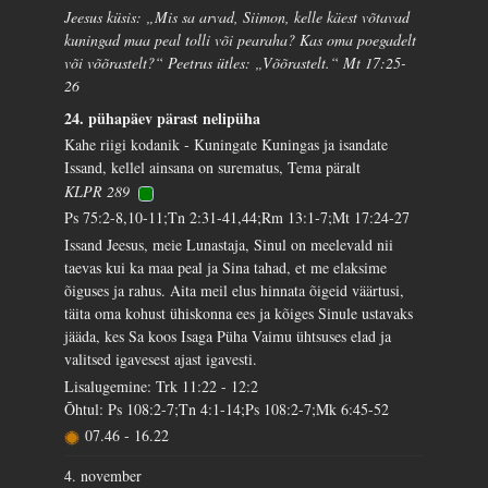
Jeesus küsis: „Mis sa arvad, Siimon, kelle käest võtavad
kuningad maa peal tolli või pearaha? Kas oma poegadelt
või võõrastelt?“ Peetrus ütles: „Võõrastelt.“ Mt 17:25-
26
24. pühapäev pärast nelipüha
Kahe riigi kodanik - Kuningate Kuningas ja isandate
Issand, kellel ainsana on surematus, Tema päralt
KLPR 289
Ps 75:2-8,10-11;Tn 2:31-41,44;Rm 13:1-7;Mt 17:24-27
Issand Jeesus, meie Lunastaja, Sinul on meelevald nii
taevas kui ka maa peal ja Sina tahad, et me elaksime
õiguses ja rahus. Aita meil elus hinnata õigeid väärtusi,
täita oma kohust ühiskonna ees ja kõiges Sinule ustavaks
jääda, kes Sa koos Isaga Püha Vaimu ühtsuses elad ja
valitsed igavesest ajast igavesti.
Lisalugemine: Trk 11:22 - 12:2
Õhtul: Ps 108:2-7;Tn 4:1-14;Ps 108:2-7;Mk 6:45-52
07.46
-
16.22
4. november