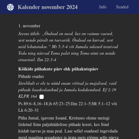
Kalender november 2024
Info
Seaded
1. november
Jeesus ütleb: „Õndsad on need, kes on vaimus vaesed,
sest nende päralt on taevariik. Õndsad on kurvad, sest
neid lohutatakse.“ Mt 5:3-4 või Jumala sulased teenivad
Teda ning näevad Tema palet ning Tema nimi on nende
otsaesisel. Ilm 22:3-4
Kõikide pühakute päev ehk pühakutepäev
Pühade osadus
Järelikult ei ole te nüüd enam võõrad ja majalised, vaid
pühade kaaskodanikud ja Jumala kodakondsed. Ef 2:19
KLPR 164
Ps 89:6–8,16–18;Js 65:23–25;Ilm 22:1–5;Mt 5:1–12 või
Lk 6:20–31
Püha Jumal, igavene Issand, Kristuses oleme meiegi
liidetud Sinu paljuhäälelisse pühade koori, kes Sind
kiidab taevas ja maa peal. Lase sellel osadusel tugevdada
meid maailma segadustes ja ärata meis rõõmu selle päeva