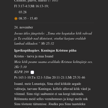
Clemens, paavst, märter († 101)
Fl 3:17-4:3;Mt 16:13-19;
03.28
08.35
-
15.40
24. november
Jeesus ütles jüngritele: „Tema ette kogutakse kõik rahvad
ja Ta eraldab nad üksteisest, otsekui karjane eraldab
lambad sikkudest.“ Mt 25:32
Igavikupühapäev. Kuningas Kristuse püha
Kristus - taeva ja maa Issand
Meie kõik peame saama avalikuks Kristuse kohtujärje ees.
2Kr 5:10
KLPR 299
Ps 143:1-10;Tn 12:1-3;Ilm 20:11-21:1;Mt 25:31-46
Issand, meie Lunastaja, Sina oled kõikide aegade
valitseja, taevane Kuningas, kellele alluvad kõik väed ja
võimud. Sinu riigi saabumist ei saa keegi takistada.
Rõõmusta meid selles veendumuses ja kingi meile usk
Sinu tõotuste täitumisse. Jõudku pea Sinu taastuleku