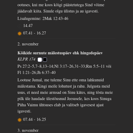
ootuses, kui me koos kõigi päästetutega Sind võime
jäädavalt kiita. Sinule olgu ülistus ja au igavesti.
Lisalugemine: 2Mak 12:43-46
14.47
07.41
-
16.27
2. november
Kõikide surnute mälestuspäev ehk hingedepäev
KLPR 174
Ps 27:2–5,7–8,13–14;Nl 3:17–26,31–33;Rm 5:5–11 või
Fl 1:21–26;Jh 6:37–40
Lootuse Jumal, me tuleme Sinu ette oma lahkunuid
mälestama. Kingi meile lohutust ja rahu. Julgusta meid
usus, et need meie armsad on Sinu kätes, ning tõsta meie
pilk üle haudade ülestõusnud Jeesusele, kes koos Sinuga
Püha Vaimu ühtsuses elab ja valitseb igavesest ajast
igavesti.
07.44
-
16.25
3. november