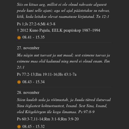
Siis on kitsas aeg, millist ei ole olnud rahvaste algusest
peale kuni selle ajani; aga sel ajal päästetakse su rahvas,
kõik, keda leitakse olevat raamatusse kirjutatud. Tn 12:1
Ps 1;Js 27:2-6;Mi 4:3-8
† 2012 Kuno Pajula, EELK peapiiskop 1987–1994
08.41
-
15.35
27. november
Ma nägin uut taevast ja uut maad; sest esimene taevas ja
esimene maa olid kadunud ning merd ei olnud enam. Ilm
21:1
Ps 77:2-13;Ilm 19:11-16;Hs 43:1-7a
08.43
-
15.34
28. november
Siion kuuleb seda ja rõõmustab, ja Juuda tütred ilutsevad
Sinu õiglastest kohtuotsustest, Issand. Sest Sina, Issand,
oled Kõigekõrgem üle kogu ilmamaa. Ps 97:8-9
Ps 60:3-7,11-14;Rm 3:1-8;Rm 3:9-20
08.45
-
15.32