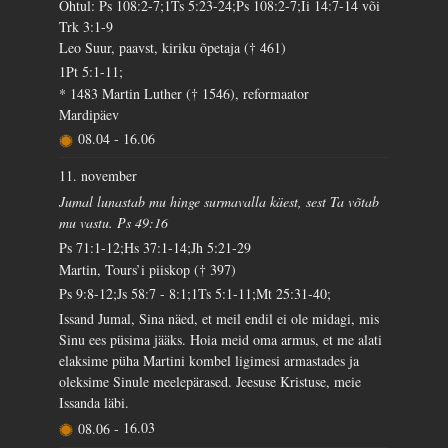
Õhtul: Ps 108:2-7;1Ts 5:23-24;Ps 108:2-7;Ii 14:7-14 või
Trk 3:1-9
Leo Suur, paavst, kiriku õpetaja († 461)
1Pt 5:1-11;
* 1483 Martin Luther († 1546), reformaator
Mardipäev
08.04
-
16.06
11. november
Jumal lunastab mu hinge surmavalla käest, sest Ta võtab
mu vastu. Ps 49:16
Ps 71:1-12;Hs 37:1-14;Jh 5:21-29
Martin, Tours’i piiskop († 397)
Ps 9:8-12;Js 58:7 - 8:1;1Ts 5:1-11;Mt 25:31-40;
Issand Jumal, Sina näed, et meil endil ei ole midagi, mis
Sinu ees püsima jääks. Hoia meid oma armus, et me alati
elaksime püha Martini kombel ligimesi armastades ja
oleksime Sinule meelepärased. Jeesuse Kristuse, meie
Issanda läbi.
08.06
-
16.03