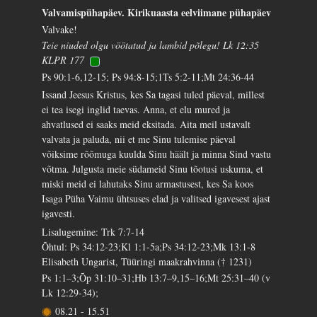
Valvamispühapäev. Kirikuaasta eelviimane pühapäev
Valvake!
Teie niuded olgu vöötatud ja lambid põlegu! Lk 12:35
KLPR 177
Ps 90:1-6,12-15; Ps 94:8-15;1Ts 5:2-11;Mt 24:36-44
Issand Jeesus Kristus, kes Sa tagasi tuled päeval, millest
ei tea isegi inglid taevas. Anna, et elu mured ja
ahvatlused ei saaks meid eksitada. Aita meil ustavalt
valvata ja paluda, nii et me Sinu tulemise päeval
võiksime rõõmuga kuulda Sinu häält ja minna Sind vastu
võtma. Julgusta meie südameid Sinu tõotusi uskuma, et
miski meid ei lahutaks Sinu armastusest, kes Sa koos
Isaga Püha Vaimu ühtsuses elad ja valitsed igavesest ajast
igavesti.
Lisalugemine: Trk 7:7-14
Õhtul: Ps 34:12-23;Kl 1:1-5a;Ps 34:12-23;Mk 13:1-8
Elisabeth Ungarist, Tüüringi maakrahvinna († 1231)
Ps 1:1–3;Õp 31:10–31;Hb 13:7–9,15–16;Mt 25:31–40 (v
Lk 12:29-34);
08.21
-
15.51