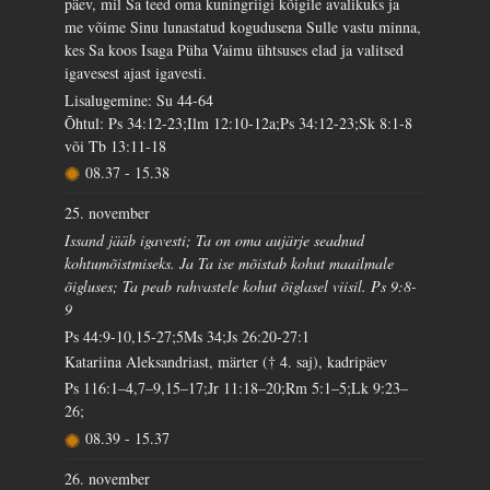
päev, mil Sa teed oma kuningriigi kõigile avalikuks ja
me võime Sinu lunastatud kogudusena Sulle vastu minna,
kes Sa koos Isaga Püha Vaimu ühtsuses elad ja valitsed
igavesest ajast igavesti.
Lisalugemine: Su 44-64
Õhtul: Ps 34:12-23;Ilm 12:10-12a;Ps 34:12-23;Sk 8:1-8
või Tb 13:11-18
08.37
-
15.38
25. november
Issand jääb igavesti; Ta on oma aujärje seadnud
kohtumõistmiseks. Ja Ta ise mõistab kohut maailmale
õigluses; Ta peab rahvastele kohut õiglasel viisil. Ps 9:8-
9
Ps 44:9-10,15-27;5Ms 34;Js 26:20-27:1
Katariina Aleksandriast, märter († 4. saj), kadripäev
Ps 116:1–4,7–9,15–17;Jr 11:18–20;Rm 5:1–5;Lk 9:23–
26;
08.39
-
15.37
26. november