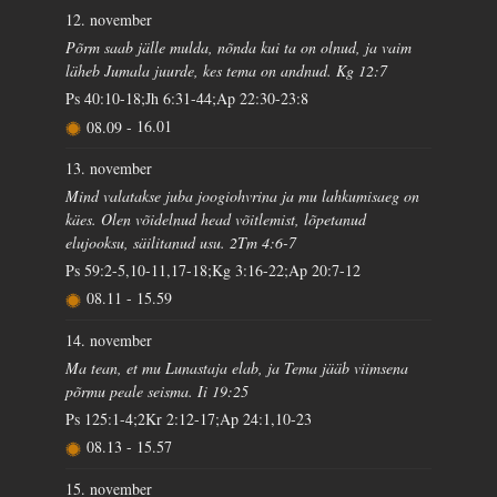
12. november
Põrm saab jälle mulda, nõnda kui ta on olnud, ja vaim
läheb Jumala juurde, kes tema on andnud. Kg 12:7
Ps 40:10-18;Jh 6:31-44;Ap 22:30-23:8
08.09
-
16.01
13. november
Mind valatakse juba joogiohvrina ja mu lahkumisaeg on
käes. Olen võidelnud head võitlemist, lõpetanud
elujooksu, säilitanud usu. 2Tm 4:6-7
Ps 59:2-5,10-11,17-18;Kg 3:16-22;Ap 20:7-12
08.11
-
15.59
14. november
Ma tean, et mu Lunastaja elab, ja Tema jääb viimsena
põrmu peale seisma. Ii 19:25
Ps 125:1-4;2Kr 2:12-17;Ap 24:1,10-23
08.13
-
15.57
15. november