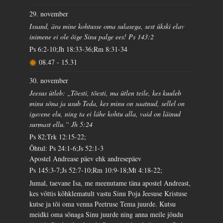
29. november
Issand, ära mine kohtusse oma sulasega, sest ükski elav
inimene ei ole õige Sinu palge ees! Ps 143:2
Ps 6:2-10;Jh 18:33-36;Rm 8:31-34
08.47
-
15.31
30. november
Jeesus ütleb: „Tõesti, tõesti, ma ütlen teile, kes kuuleb
minu sõna ja usub Teda, kes minu on saatnud, sellel on
igavene elu, ning ta ei lähe kohtu alla, vaid on läinud
surmast ellu.“ Jh 5:24
Ps 82;Trk 12:15-22;
Õhtul: Ps 24:1-6;Js 52:1-3
Apostel Andrease päev ehk andresepäev
Ps 145:3-7;Js 52:7-10;Rm 10:9-18;Mt 4:18-22;
Jumal, taevane Isa, me meenutame täna apostel Andreast,
kes võttis kõhklematult vastu Sinu Poja Jeesuse Kristuse
kutse ja tõi oma venna Peetruse Tema juurde. Kutsu
meidki oma sõnaga Sinu juurde ning anna meile jõudu