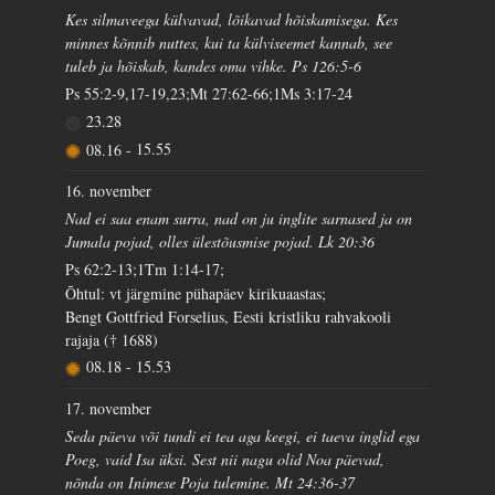
Kes silmaveega külvavad, lõikavad hõiskamisega. Kes
minnes kõnnib nuttes, kui ta külviseemet kannab, see
tuleb ja hõiskab, kandes oma vihke. Ps 126:5-6
Ps 55:2-9,17-19,23;Mt 27:62-66;1Ms 3:17-24
23.28
08.16
-
15.55
16. november
Nad ei saa enam surra, nad on ju inglite sarnased ja on
Jumala pojad, olles ülestõusmise pojad. Lk 20:36
Ps 62:2-13;1Tm 1:14-17;
Õhtul: vt järgmine pühapäev kirikuaastas;
Bengt Gottfried Forselius, Eesti kristliku rahvakooli
rajaja († 1688)
08.18
-
15.53
17. november
Seda päeva või tundi ei tea aga keegi, ei taeva inglid ega
Poeg, vaid Isa üksi. Sest nii nagu olid Noa päevad,
nõnda on Inimese Poja tulemine. Mt 24:36-37