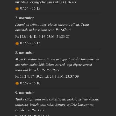
uuendaja, evangeelse usu kaitsja († 1632)
07.54
-
16.15
7. november
Issand on teinud tugevaks su väravate riivid, Tema
õnnistab su lapsi sinu sees. Ps 147:13
Ps 125:1-4;1Kr 3:16-23;Mt 21:23-27
07.56
-
16.12
8. november
Mina kuulutan igavesti, ma mängin Jaakobi Jumalale. Ja
ma raiun maha kõik õelate sarved, aga õigete sarved
tõusevad kõrgele. Ps 75:10-11
Ps 55:2-9,17-19,23;Lk 23:1-5;Mt 23:37-39
07.59
-
16.10
9. november
Täitke kõigi vastu oma kohustused: maksu, kellele maksu;
tolliraha, kellele tolliraha; kartust, kellele kartust; au,
kellele au! Rm 13:7