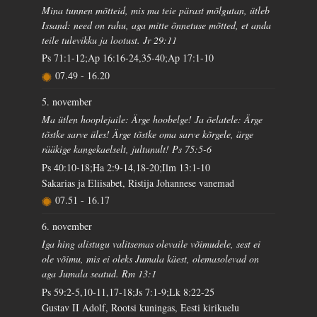
Mina tunnen mõtteid, mis ma teie pärast mõlgutan, ütleb
Issand: need on rahu, aga mitte õnnetuse mõtted, et anda
teile tulevikku ja lootust. Jr 29:11
Ps 71:1-12;Ap 16:16-24,35-40;Ap 17:1-10
07.49
-
16.20
5. november
Ma ütlen hooplejaile: Ärge hoobelge! Ja õelatele: Ärge
tõstke sarve üles! Ärge tõstke oma sarve kõrgele, ärge
rääkige kangekaelselt, jultunult! Ps 75:5-6
Ps 40:10-18;Ha 2:9-14,18-20;Ilm 13:1-10
Sakarias ja Eliisabet, Ristija Johannese vanemad
07.51
-
16.17
6. november
Iga hing alistugu valitsemas olevaile võimudele, sest ei
ole võimu, mis ei oleks Jumala käest, olemasolevad on
aga Jumala seatud. Rm 13:1
Ps 59:2-5,10-11,17-18;Js 7:1-9;Lk 8:22-25
Gustav II Adolf, Rootsi kuningas, Eesti kirikuelu