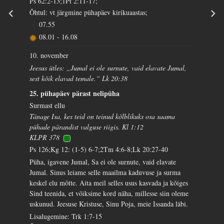
Ps 62:2-13;1Pt 2:11-17;
Õhtul: vt järgmine pühapäev kirikuaastas;
07.55
08.01
-
16.08
10. november
Jeesus ütles: „Jumal ei ole surnute, vaid elavate Jumal,
sest kõik elavad temale.“ Lk 20:38
25. pühapäev pärast nelipüha
Surmast ellu
Tänage Isa, kes teid on teinud kõlblikuks osa saama
pühade pärandist valguse riigis. Kl 1:12
KLPR 378
Ps 126;Kg 12: (1-5) 6-7;2Tm 4:6-8;Lk 20:27-40
Püha, igavene Jumal, Sa ei ole surnute, vaid elavate
Jumal. Sinus leiame selle maailma kaduvuse ja surma
keskel elu mõtte. Aita meil selles usus kasvada ja kõiges
Sind teenida, et võiksime kord näha, millesse siin oleme
uskunud. Jeesuse Kristuse, Sinu Poja, meie Issanda läbi.
Lisalugemine: Trk 1:7-15