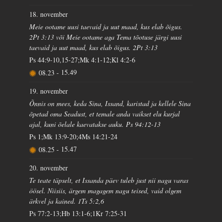
18. november
Meie ootame uusi taevaid ja uut maad, kus elab õigus.
2Pt 3:13 või Meie ootame aga Tema tõotuse järgi uusi
taevaid ja uut maad, kus elab õigus. 2Pt 3:13
Ps 44:9-10,15-27;Mk 4:1-12;Kl 4:2-6
08.23
-
15.49
19. november
Õnnis on mees, keda Sina, Issand, karistad ja kellele Sina
õpetad oma Seadust, et temale anda vaikset elu kurjal
ajal, kuni õelale kaevatakse auku. Ps 94:12-13
Ps 1;Mk 13:9-20;4Ms 14:21-24
08.25
-
15.47
20. november
Te teate täpselt, et Issanda päev tuleb just nii nagu varas
öösel. Niisiis, ärgem magagem nagu teised, vaid olgem
ärkvel ja kained. 1Ts 5:2,6
Ps 77:2-13;Hb 13:1-6;1Kr 7:25-31