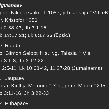
igulapäev
psk. Nikolai säilm. t. 1087; prh. Jesaja †VIII eKr
r. Kristofor †250
p 2:38-43; Jh 3:1-15
b 13:17-21; Lk 6:17-23 (üpsk.)
0. Reede
p. Siimon Seloot †I s.; vg. Taissia †IV s.
p 3:1-8; Jh 2:12-22.
l 2:5-11; Lk 10:38-42, 11:27-28 (Jumalaema)
1. Laupäev
ps-d Kirill ja Metoodi †IX s.; prmr. Mooki †295
p 3:11-16; Jh 3:22-33
2. Pühapäev