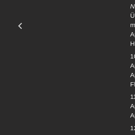
N
Ü
m
A
H
1
A
A
F
1
A
A
1