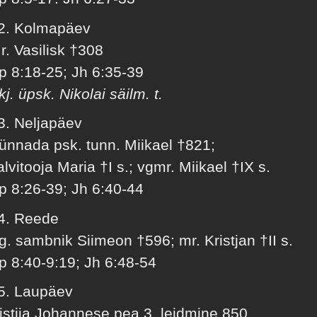
2. Kolmapäev
r. Vasilisk †308
p 8:18-25; Jh 6:35-39
kj. üpsk. Nikolai säilm. t.
3. Neljapäev
ünnada psk. tunn. Miikael †821;
alvitooja Maria †I s.; vgmr. Miikael †IX s.
p 8:26-39; Jh 6:40-44
4. Reede
g. sambnik Siimeon †596; mr. Kristjan †II s.
p 8:40-9:19; Jh 6:48-54
5. Laupäev
istija Johannese pea 3. leidmine 850