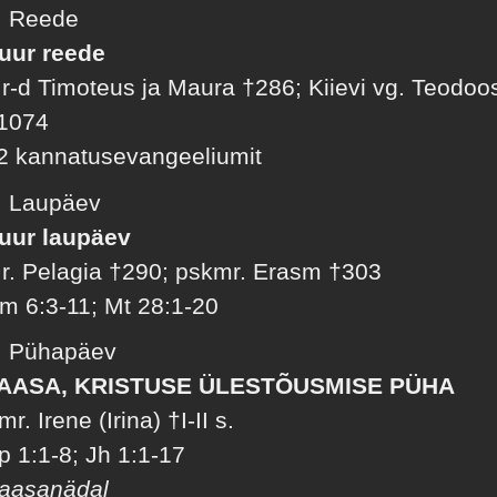
. Reede
uur reede
r-d Timoteus ja Maura †286; Kiievi vg. Teodoo
1074
2 kannatusevangeeliumit
. Laupäev
uur laupäev
r. Pelagia †290; pskmr. Erasm †303
m 6:3-11; Mt 28:1-20
. Pühapäev
AASA, KRISTUSE ÜLESTÕUSMISE PÜHA
mr. Irene (Irina) †I-II s.
p 1:1-8; Jh 1:1-17
aasanädal