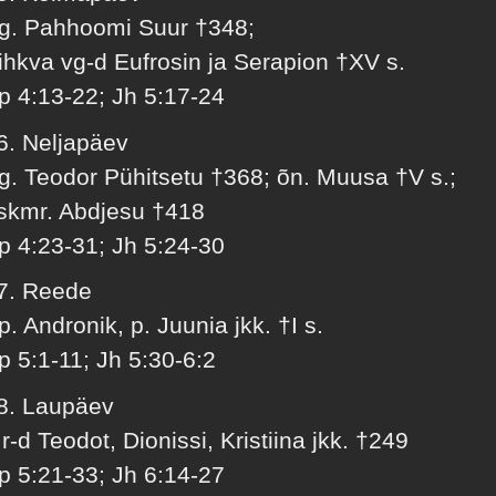
g. Pahhoomi Suur †348;
ihkva vg-d Eufrosin ja Serapion †XV s.
p 4:13-22; Jh 5:17-24
6. Neljapäev
g. Teodor Pühitsetu †368; õn. Muusa †V s.;
skmr. Abdjesu †418
p 4:23-31; Jh 5:24-30
7. Reede
p. Andronik, p. Juunia jkk. †I s.
p 5:1-11; Jh 5:30-6:2
8. Laupäev
r-d Teodot, Dionissi, Kristiina jkk. †249
p 5:21-33; Jh 6:14-27