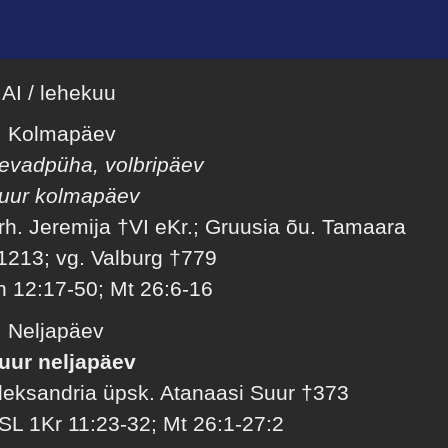
AI / lehekuu
. Kolmapäev
evadpüha, volbripäev
uur kolmapäev
rh. Jeremija †VI eKr.; Gruusia õu. Tamaara
1213; vg. Valburg †779
h 12:17-50; Mt 26:6-16
. Neljapäev
uur neljapäev
leksandria üpsk. Atanaasi Suur †373
SL 1Kr 11:23-32; Mt 26:1-27:2