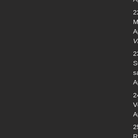
2
M
A
V
2
S
s
A
2
V
A
2
R