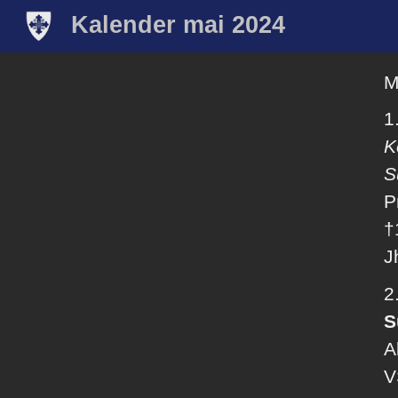
Kalender mai 2024
M
1
K
S
P
†
J
2
S
A
V