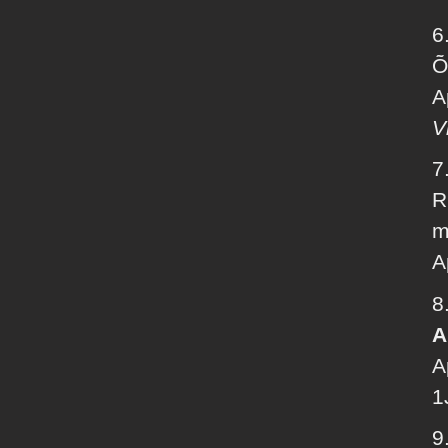
6
Õ
A
V
7
R
m
A
8
A
A
1
9