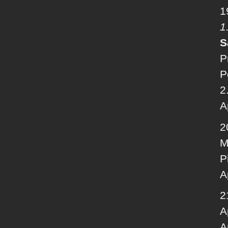
1
1
S
P
P
2
A
2
M
P
A
2
A
A