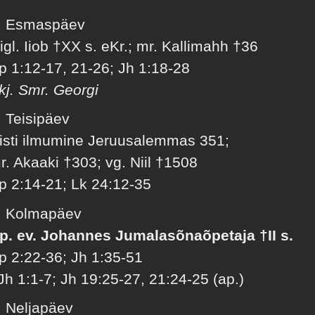
. Esmaspäev
igl. Iiob †XX s. eKr.; mr. Kallimahh †36
p 1:12-17, 21-26; Jh 1:18-28
kj. Smr. Georgi
. Teisipäev
isti ilmumine Jeruusalemmas 351;
r. Akaaki †303; vg. Niil †1508
p 2:14-21; Lk 24:12-35
. Kolmapäev
p. ev. Johannes Jumalasõnaõpetaja †II s.
p 2:22-36; Jh 1:35-51
Jh 1:1-7; Jh 19:25-27, 21:24-25 (ap.)
. Neljapäev