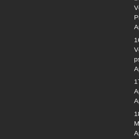
V
P
A
1
V
p
A
1
A
A
1
M
A