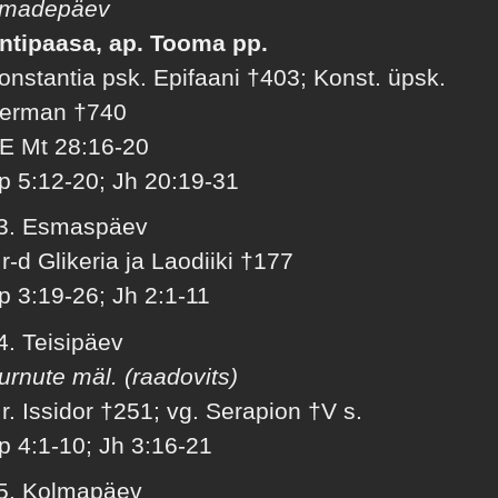
madepäev
ntipaasa, ap. Tooma pp.
onstantia psk. Epifaani †403; Konst. üpsk.
erman †740
E Mt 28:16-20
p 5:12-20; Jh 20:19-31
3. Esmaspäev
r-d Glikeria ja Laodiiki †177
p 3:19-26; Jh 2:1-11
4. Teisipäev
urnute mäl. (raadovits)
r. Issidor †251; vg. Serapion †V s.
p 4:1-10; Jh 3:16-21
5. Kolmapäev