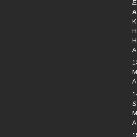
E
A
K
H
H
A
1
M
A
1
S
M
A
1