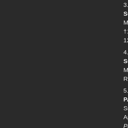
3
S
M
†
1
4
S
M
R
5
P
S
A
P