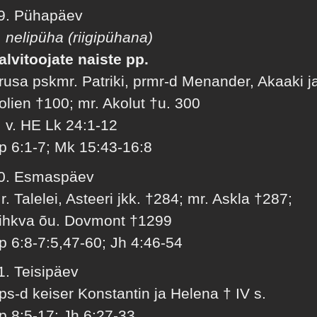
9. Pühapäev
. nelipüha (riigipühana)
alvitoojate naiste pp.
rusa pskmr. Patriki, prmr-d Menander, Akaaki j
olien †100; mr. Akolut †u. 300
. v. HE Lk 24:1-12
p 6:1-7; Mk 15:43-16:8
0. Esmaspäev
r. Talelei, Asteeri jkk. †284; mr. Askla †287;
ihkva õu. Dovmont †1299
p 6:8-7:5,47-60; Jh 4:46-54
1. Teisipäev
ps-d keiser Konstantin ja Helena † IV s.
p 8:5-17: Jh 6:27-33