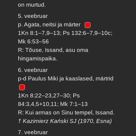
on murtud.
5. veebruar
p. Agata, neitsi ja märter
1Kn 8:1–7,9–13; Ps 132:6–7,9–10c;
Mk 6:53–56
R: Tõuse, Issand, asu oma
hingamispaika.
6. veebruar
p-d Paulus Miki ja kaaslased, märtrid
1Kn 8:22–23,27–30; Ps
84:3,4,5+10,11; Mk 7:1–13
R: Kui armas on Sinu tempel, Issand.
† Kazimierz Kański SJ (1970, Esna)
7. veebruar