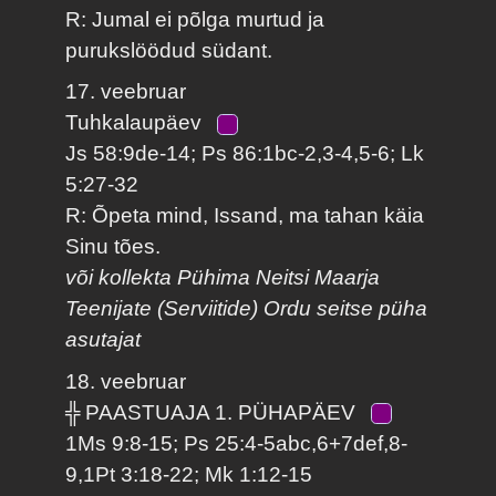
R: Jumal ei põlga murtud ja
purukslöödud südant.
17. veebruar
Tuhkalaupäev
Js 58:9de-14; Ps 86:1bc-2,3-4,5-6; Lk
5:27-32
R: Õpeta mind, Issand, ma tahan käia
Sinu tões.
või kollekta Pühima Neitsi Maarja
Teenijate (Serviitide) Ordu seitse püha
asutajat
18. veebruar
╬ PAASTUAJA 1. PÜHAPÄEV
1Ms 9:8-15; Ps 25:4-5abc,6+7def,8-
9,1Pt 3:18-22; Mk 1:12-15