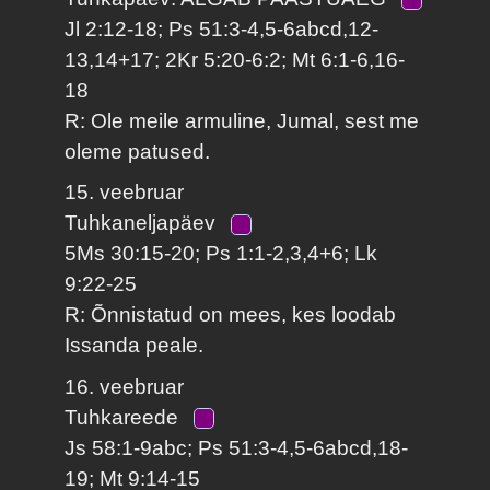
Jl 2:12-18; Ps 51:3-4,5-6abcd,12-
13,14+17; 2Kr 5:20-6:2; Mt 6:1-6,16-
18
R: Ole meile armuline, Jumal, sest me
oleme patused.
15. veebruar
Tuhkaneljapäev
5Ms 30:15-20; Ps 1:1-2,3,4+6; Lk
9:22-25
R: Õnnistatud on mees, kes loodab
Issanda peale.
16. veebruar
Tuhkareede
Js 58:1-9abc; Ps 51:3-4,5-6abcd,18-
19; Mt 9:14-15