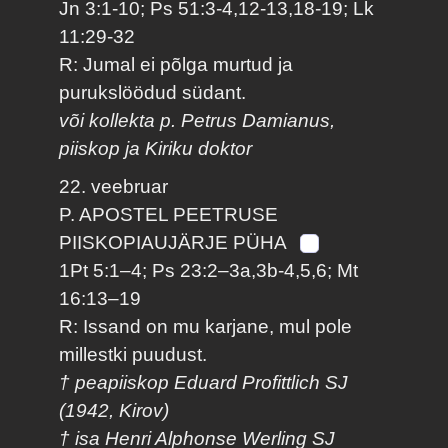
Jn 3:1-10; Ps 51:3-4,12-13,18-19; Lk
11:29-32
R: Jumal ei põlga murtud ja
purukslöödud südant.
või kollekta p. Petrus Damianus,
piiskop ja Kiriku doktor
22. veebruar
P. APOSTEL PEETRUSE
PIISKOPIAUJÄRJE PÜHA
1Pt 5:1–4; Ps 23:2–3a,3b-4,5,6; Mt
16:13–19
R: Issand on mu karjane, mul pole
millestki puudust.
† peapiiskop Eduard Profittlich SJ
(1942, Kirov)
† isa Henri Alphonse Werling SJ