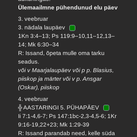
Ülemaailmne pühendunud elu päev
3. veebruar
3. nädala laupäev
1Kn 3:4–13; Ps 119:9–10,11–12,13–
14; Mk 6:30–34
R: Issand, õpeta mulle oma tarku
seadus.
või v Maarjalaupäev või p p. Blasius,
piiskop ja märter või v p. Ansgar
(Oskar), piiskop
4. veebruar
╬ AASTARINGI 5. PÜHAPÄEV
Ii 7:1-4,6-7; Ps 147:1bc-2,3-4,5-6; 1Kr
9:16-19,22+23; Mk 1:29-39
R: Issand parandab need, kelle süda