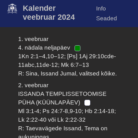
Kalender
Info
veebruar 2024
Seaded
1. veebruar
4. nädala neljapäev
1Kn 2:1–4,10–12; [Ps] 1Aj 29:10cde-
11abc,11de-12; Mk 6:7–13
R: Sina, Issand Jumal, valitsed kõike.
2. veebruar
ISSANDA TEMPLISSETOOMISE
PÜHA (KÜÜNLAPÄEV)
Ml 3:1-4; Ps 24:7-8,9-10; Hb 2:14-18;
Lk 2:22-40 või Lk 2:22-32
R: Taevavägede Issand, Tema on
aukuningas.