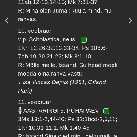
11ab,12-13,14-15; Mk 7:31-37
R: Mina olen Jumal; kuula mind, mu
rahvas.
10. veebruar
v p. Scholastica, neitsi
1Kn 12:26-32,13:33-34; Ps 106:6-
7ab,19-20,21-22; Mk 8:1-10
R: Mõtle meile, Issand, Su head meelt
mööda oma rahva vastu.
† isa Vincas Dejnis (1951, Orland
Park)
11. veebruar
╬ AASTARINGI 6. PÜHAPÄEV
3Ms 13:1-2,44-46; Ps 32:1bcd-2,5,11;
1Kr 10:31-11,1; Mk 1:40-45
R: Issand Sina oled minu pelgupaik ja