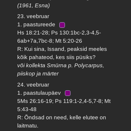
(1961, Esna)
23. veebruar
1. paastureede
Hs 18:21-28; Ps 130:1bc-2,3-4,5-
6ab+7a,7bc-8; Mt 5:20-26
R: Kui sina, Issand, peaksid meeles
kõik pahateod, kes siis püsiks?
või kollekta Smürna p. Polycarpus,
piiskop ja märter
24. veebruar
1. paastulaupäev
5Ms 26:16-19; Ps 119:1-2,4-5,7-8; Mt
5:43-48
R: Õndsad on need, kelle elutee on
laitmatu.